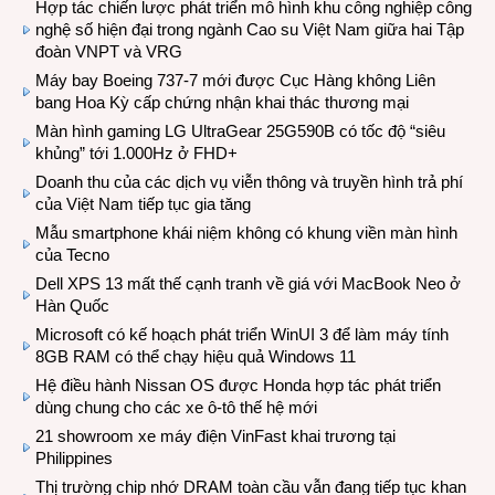
Hợp tác chiến lược phát triển mô hình khu công nghiệp công
nghệ số hiện đại trong ngành Cao su Việt Nam giữa hai Tập
đoàn VNPT và VRG
Máy bay Boeing 737-7 mới được Cục Hàng không Liên
bang Hoa Kỳ cấp chứng nhận khai thác thương mại
Màn hình gaming LG UltraGear 25G590B có tốc độ “siêu
khủng” tới 1.000Hz ở FHD+
Doanh thu của các dịch vụ viễn thông và truyền hình trả phí
của Việt Nam tiếp tục gia tăng
Mẫu smartphone khái niệm không có khung viền màn hình
của Tecno
Dell XPS 13 mất thế cạnh tranh về giá với MacBook Neo ở
Hàn Quốc
Microsoft có kế hoạch phát triển WinUI 3 để làm máy tính
8GB RAM có thể chạy hiệu quả Windows 11
Hệ điều hành Nissan OS được Honda hợp tác phát triển
dùng chung cho các xe ô-tô thế hệ mới
21 showroom xe máy điện VinFast khai trương tại
Philippines
Thị trường chip nhớ DRAM toàn cầu vẫn đang tiếp tục khan