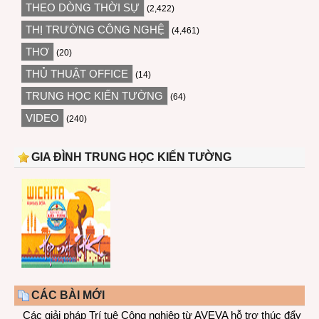
THEO DÒNG THỜI SỰ
(2,422)
THỊ TRƯỜNG CÔNG NGHỆ
(4,461)
THƠ
(20)
THỦ THUẬT OFFICE
(14)
TRUNG HỌC KIẾN TƯỜNG
(64)
VIDEO
(240)
GIA ĐÌNH TRUNG HỌC KIẾN TƯỜNG
CÁC BÀI MỚI
Các giải pháp Trí tuệ Công nghiệp từ AVEVA hỗ trợ thúc đẩy