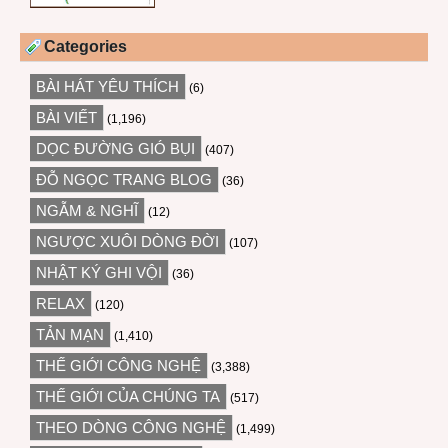
Categories
BÀI HÁT YÊU THÍCH
(6)
BÀI VIẾT
(1,196)
DỌC ĐƯỜNG GIÓ BỤI
(407)
ĐỖ NGỌC TRANG BLOG
(36)
NGẪM & NGHĨ
(12)
NGƯỢC XUÔI DÒNG ĐỜI
(107)
NHẬT KÝ GHI VỘI
(36)
RELAX
(120)
TẢN MẠN
(1,410)
THẾ GIỚI CÔNG NGHỆ
(3,388)
THẾ GIỚI CỦA CHÚNG TA
(517)
THEO DÒNG CÔNG NGHỆ
(1,499)