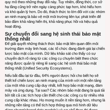
quy mô theo những thay đổi này. Tuy nhiên, đồng thời, cơ sở
hạ tầng cũng trở nên ngày càng phức tạp hơn, khó hiểu hơn
và khó quản lý hơn. Do đó, thách thức to lớn đối với các nhóm
an ninh mạng là bảo vệ một môi trường liên tục phát triển để
bảo đảm khả năng hiển thị, khả năng phục hồi và hiệu quả
hoạt động.
Sự
c
huyển
đ
ổi sang
h
ệ
s
inh
t
hái
b
ảo
m
ật
t
hống
n
hất
Để giải quyết những thách thức bảo mật liên quan đến môi
trường đám mây linh hoạt, các tổ chức đang đánh giá lại chiến
lược bảo mật của mình. Dữ liệu khảo sát cho thấy có sự
chuyển dịch rõ ràng từ các công cụ chuyên biệt theo chức
năng được quản lý riêng lẻ sang các hệ sinh thái bảo mật
thống nhất (Unified Security Ecosystems).
Nếu bắt đầu lại từ đầu, 64% người được hỏi cho biết họ sẽ
thiết kế chiến lược an ninh mạng của mình với một nền tảng
của một nhà cung cấp duy nhất, kết hợp bảo mật mạng, đám
mây và ứng dụng. Tại sao? Các nhóm bảo mật đang bị quá tải
bởi tất cả các tích hợp cần thiết cho các công cụ từ nhiều nhà
cung cấp khác nhau. Họ mong muốn ít nền tảng hơn, nhưng là
những nền tảng có thể tích hợp thông qua mô hình dữ liệu
dùng chung(shared data models) và cơ chế thực thi được