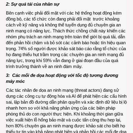
2:
Sự q
uá tải
của nhân sự
Bên cạnh việc phải đối mặt với các hệ thống hoạt động kém
đồng bộ, các tổ chức còn đang phải đối mặt trước khoảng
cách về kỹ năng và không thể tuyển dụng đủ chuyên gia an
ninh mạng có năng lực. Thách thức chồng chất này khiến các
nhóm phụ trách an ninh mạng trên toàn thế giới bị quá tải, dẫn
đến phản hồi chậm và bỏ sót các cảnh báo hoặc tín hiệu quan
trọng. 74% số người được khảo sát báo cáo rằng tổ chức của
họ đang thiếu hụt trầm trọng các chuyên gia an ninh mạng đủ
năng lực, trong khi 59% vẫn đang ở giai đoạn đầu của quá
trình trưởng thành về an ninh đám mây.
3:
Các mối đe dọa hoạt động với tốc độ
tương đương
máy móc
Các tác nhân đe dọa an ninh mạng (threat actors) đang sử
dụng các công cụ tự động hóa và AI để phát hiện các cấu hình
sai, lập bản đồ đường dẫn phân quyền và xác định dữ liệu bị lộ
nhanh hơn so với khả năng phản ứng của các biện pháp
phòng thủ do con người thực hiện. Khi khoảng thời gian giữa
việc xuất hiện lỗ hổng bảo mật và cuộc tấn công thu hẹp lại,
hơn 80% chuyên gia an ninh mạng được khảo sát cho biết họ
thiếu tự tin vào khả năng phát hiện và phản hồi các mối đe dọa