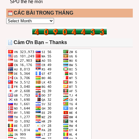
SPU thế hệ mới
CÁC BÀI TRONG THÁNG
CÁC
BÀI
TRONG
THÁNG
Cảm Ơn Bạn – Thanks