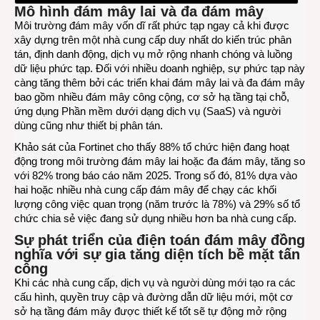
Mô hình đám mây lai và đa đám mây
Môi trường đám mây vốn dĩ rất phức tạp ngay cả khi được
xây dựng trên một nhà cung cấp duy nhất do kiến ​​trúc phân
tán, định danh động, dịch vụ mở rộng nhanh chóng và luồng
dữ liệu phức tạp. Đối với nhiều doanh nghiệp, sự phức tạp này
càng tăng thêm bởi các triển khai đám mây lai và đa đám mây
bao gồm nhiều đám mây công cộng, cơ sở hạ tầng tại chỗ,
ứng dụng Phần mềm dưới dạng dịch vụ (SaaS) và người
dùng cũng như thiết bị phân tán.
Khảo sát của Fortinet cho thấy 88% tổ chức hiện đang hoạt
động trong môi trường đám mây lai hoặc đa đám mây, tăng so
với 82% trong báo cáo năm 2025. Trong số đó, 81% dựa vào
hai hoặc nhiều nhà cung cấp đám mây để chạy các khối
lượng công việc quan trọng (năm trước là 78%) và 29% số tổ
chức chia sẻ việc đang sử dụng nhiều hơn ba nhà cung cấp.
Sự phát triển của điện toán đám mây đồng
nghĩa với sự gia tăng diện tích bề mặt tấn
công
Khi các nhà cung cấp, dịch vụ và người dùng mới tạo ra các
cấu hình, quyền truy cập và đường dẫn dữ liệu mới, một cơ
sở hạ tầng đám mây được thiết kế tốt sẽ tự động mở rộng