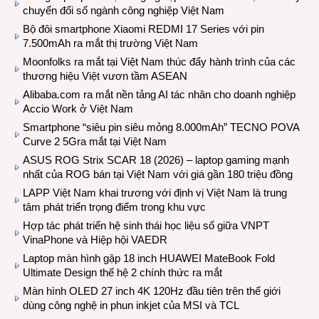
chuyển đổi số ngành công nghiệp Việt Nam
Bộ đôi smartphone Xiaomi REDMI 17 Series với pin
7.500mAh ra mắt thị trường Việt Nam
Moonfolks ra mắt tại Việt Nam thúc đẩy hành trình của các
thương hiệu Việt vươn tầm ASEAN
Alibaba.com ra mắt nền tảng AI tác nhân cho doanh nghiệp
Accio Work ở Việt Nam
Smartphone “siêu pin siêu mỏng 8.000mAh” TECNO POVA
Curve 2 5Gra mắt tại Việt Nam
ASUS ROG Strix SCAR 18 (2026) – laptop gaming mạnh
nhất của ROG bán tại Việt Nam với giá gần 180 triệu đồng
LAPP Việt Nam khai trương với định vị Việt Nam là trung
tâm phát triển trọng điểm trong khu vực
Hợp tác phát triển hệ sinh thái học liệu số giữa VNPT
VinaPhone và Hiệp hội VAEDR
Laptop màn hình gập 18 inch HUAWEI MateBook Fold
Ultimate Design thế hệ 2 chính thức ra mắt
Màn hình OLED 27 inch 4K 120Hz đầu tiên trên thế giới
dùng công nghệ in phun inkjet của MSI và TCL