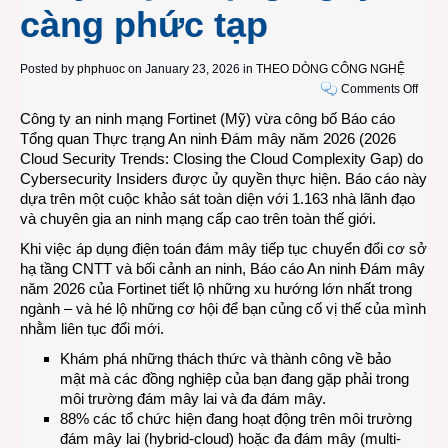
càng phức tạp
Posted by
phphuoc
on January 23, 2026 in
THEO DÒNG CÔNG NGHỆ
on
Comments Off
Báo
Công ty an ninh mạng Fortinet (Mỹ) vừa công bố Báo cáo
cáo
Tổng quan Thực trạng An ninh Đám mây năm 2026 (
2026
Tổng
Cloud Security Trends: Closing the Cloud Complexity Gap
) do
quan
Cybersecurity Insiders được ủy quyền thực hiện. Báo cáo này
An
dựa trên một cuộc khảo sát toàn diện với 1.163 nhà lãnh đạo
ninh
và chuyên gia an ninh mạng cấp cao trên toàn thế giới.
Đám
Khi việc áp dụng điện toán đám mây tiếp tục chuyển đổi cơ sở
mây
hạ tầng CNTT và bối cảnh an ninh, Báo cáo An ninh Đám mây
năm
năm 2026 của Fortinet tiết lộ những xu hướng lớn nhất trong
2026
ngành – và hé lộ những cơ hội để bạn củng cố vị thế của mình
từ
nhằm liên tục đổi mới.
Fortin
cho
Khám phá những thách thức và thành công về bảo
thấy
mật mà các đồng nghiệp của bạn đang gặp phải trong
thực
môi trường đám mây lai và đa đám mây.
trạng
88% các tổ chức hiện đang hoạt động trên môi trường
ngày
đám mây lai (hybrid-cloud) hoặc đa đám mây (multi-