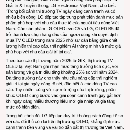
Giải trí & Truyền thông, LG Electronics Việt Nam, cho biết:
“Trong bối cảnh thị trường TV ngày càng cạnh tranh và có
nhiều biến động, LG tiếp tục tập trung phát triển danh mục sản
phẩm phù hợp với nhu cầu thực tế của người tiêu dùng Việt
Nam. Các sản phẩm LG OLED evo C5 và LG, OLED B5 đã
trở thành lựa chọn hàng đầu của người dùng khi quyết định
mua TV OLED trong năm 2025 nhờ sự cân bằng giữa chất
lượng hiển thị cao cấp, trải nghiệm AI thông minh và mức giá
phù hợp với nhu cầu giải trí tại gia”.
Theo báo cáo thị trường năm 2025 từ GfK, thị trường TV
OLED tại Việt Nam ghi nhận mức tăng trưởng tích cực, với
sản lượng và giá trị đều tăng khoảng 25% so với năm 2024.
Đà tăng trưởng này cho thấy nhu cầu nâng cấp trải nghiệm
giải trí tại gia ngày càng rõ nét, đặc biệt ở các dòng TV cao
cấp. Tuy nhiên, cùng với sự mở rộng của thị trường, phân
khúc OLED cũng bước vào giai đoạn cạnh tranh gay gắt hơn
khi ngày càng nhiều thương hiệu mới gia nhập và gia tăng
mức độ hiện diện.
Trong bối cảnh đó, LG tiếp tục duy trì khoảng cách đáng kể so
với các đối thủ còn lại trên thị trường OLED, khẳng định sức
cạnh tranh bền vững và vai trò dẫn dắt thị trường tại Việt Nam.