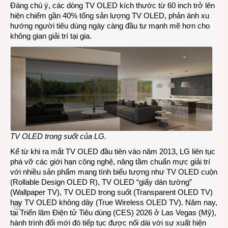
Đáng chú ý, các dòng TV OLED kích thước từ 60 inch trở lên
hiện chiếm gần 40% tổng sản lượng TV OLED, phản ánh xu
hướng người tiêu dùng ngày càng đầu tư mạnh mẽ hơn cho
không gian giải trí tại gia.
TV OLED trong suốt của LG.
Kể từ khi ra mắt TV OLED đầu tiên vào năm 2013, LG liên tục
phá vỡ các giới hạn công nghệ, nâng tầm chuẩn mực giải trí
với nhiều sản phẩm mang tính biểu tượng như TV OLED cuộn
(
Rollable Design OLED R
), TV OLED “giấy dán tường”
(
Wallpaper TV
), TV OLED trong suốt (
Transparent OLED TV
)
hay TV OLED không dây (
True Wireless OLED TV
). Năm nay,
tại Triển lãm Điện tử Tiêu dùng (CES) 2026 ở Las Vegas (Mỹ),
hành trình đổi mới đó tiếp tục được nối dài với sự xuất hiện