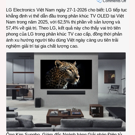
on
Comments Off
LG
LG Electronics Việt Nam ngày 27-1-2026 cho biết: LG tiếp tục
tiếp
khẳng định vị thế dẫn đầu trong phân khúc TV OLED tại Việt
tục
Nam trong năm 2025, với 62,5% thị phần về sản lượng và
dẫn
57,4% về giá trị. Theo LG, kết quả này cho thấy vai trò tiên
đầu
phong của LG trong phân khúc TV cao cấp, đồng thời phản
thị
ánh xu hướng người tiêu dùng Việt ngày càng ưu tiên trải
trườn
nghiệm giải trí tại gia chất lượng cao.
OLE
TV
ở
Việt
Nam
năm
2025
Ông Kim Sungho, Giám đốc Ngành hàng Giải pháp Điện tử