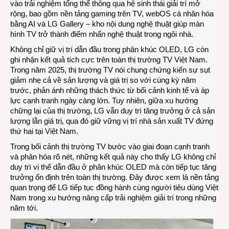
vào trải nghiệm tổng thể thông qua hệ sinh thái giải trí mở
rộng, bao gồm nền tảng gaming trên TV, webOS cá nhân hóa
bằng AI và LG Gallery – kho nội dung nghệ thuật giúp màn
hình TV trở thành điểm nhấn nghệ thuật trong ngôi nhà.
Không chỉ giữ vị trí dẫn đầu trong phân khúc OLED, LG còn
ghi nhận kết quả tích cực trên toàn thị trường TV Việt Nam.
Trong năm 2025, thị trường TV nói chung chứng kiến sự sụt
giảm nhẹ cả về sản lượng và giá trị so với cùng kỳ năm
trước, phản ánh những thách thức từ bối cảnh kinh tế và áp
lực cạnh tranh ngày càng lớn. Tuy nhiên, giữa xu hướng
chững lại của thị trường, LG vẫn duy trì tăng trưởng ở cả sản
lượng lẫn giá trị, qua đó giữ vững vị trí nhà sản xuất TV đứng
thứ hai tại Việt Nam.
Trong bối cảnh thị trường TV bước vào giai đoạn cạnh tranh
và phân hóa rõ nét, những kết quả này cho thấy LG không chỉ
duy trì vị thế dẫn đầu ở phân khúc OLED mà còn tiếp tục tăng
trưởng ổn định trên toàn thị trường. Đây được xem là nền tảng
quan trọng để LG tiếp tục đồng hành cùng người tiêu dùng Việt
Nam trong xu hướng nâng cấp trải nghiệm giải trí trong những
năm tới.