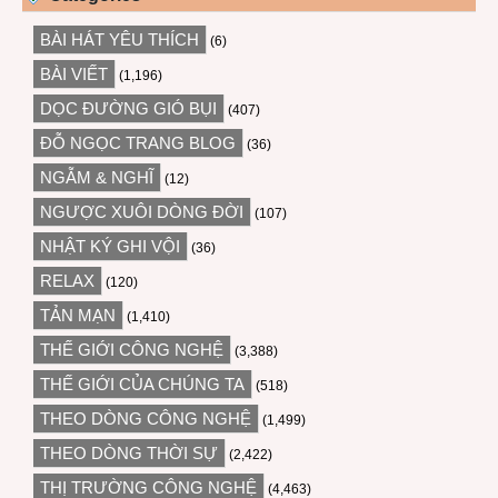
BÀI HÁT YÊU THÍCH
(6)
BÀI VIẾT
(1,196)
DỌC ĐƯỜNG GIÓ BỤI
(407)
ĐỖ NGỌC TRANG BLOG
(36)
NGẪM & NGHĨ
(12)
NGƯỢC XUÔI DÒNG ĐỜI
(107)
NHẬT KÝ GHI VỘI
(36)
RELAX
(120)
TẢN MẠN
(1,410)
THẾ GIỚI CÔNG NGHỆ
(3,388)
THẾ GIỚI CỦA CHÚNG TA
(518)
THEO DÒNG CÔNG NGHỆ
(1,499)
THEO DÒNG THỜI SỰ
(2,422)
THỊ TRƯỜNG CÔNG NGHỆ
(4,463)