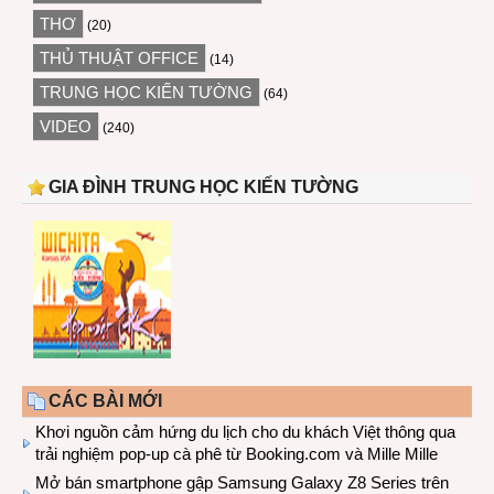
THƠ
(20)
THỦ THUẬT OFFICE
(14)
TRUNG HỌC KIẾN TƯỜNG
(64)
VIDEO
(240)
GIA ĐÌNH TRUNG HỌC KIẾN TƯỜNG
CÁC BÀI MỚI
Khơi nguồn cảm hứng du lịch cho du khách Việt thông qua
trải nghiệm pop-up cà phê từ Booking.com và Mille Mille
Mở bán smartphone gập Samsung Galaxy Z8 Series trên