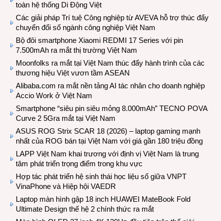
toàn hệ thống Di Động Việt
Các giải pháp Trí tuệ Công nghiệp từ AVEVA hỗ trợ thúc đẩy
chuyển đổi số ngành công nghiệp Việt Nam
Bộ đôi smartphone Xiaomi REDMI 17 Series với pin
7.500mAh ra mắt thị trường Việt Nam
Moonfolks ra mắt tại Việt Nam thúc đẩy hành trình của các
thương hiệu Việt vươn tầm ASEAN
Alibaba.com ra mắt nền tảng AI tác nhân cho doanh nghiệp
Accio Work ở Việt Nam
Smartphone “siêu pin siêu mỏng 8.000mAh” TECNO POVA
Curve 2 5Gra mắt tại Việt Nam
ASUS ROG Strix SCAR 18 (2026) – laptop gaming mạnh
nhất của ROG bán tại Việt Nam với giá gần 180 triệu đồng
LAPP Việt Nam khai trương với định vị Việt Nam là trung
tâm phát triển trọng điểm trong khu vực
Hợp tác phát triển hệ sinh thái học liệu số giữa VNPT
VinaPhone và Hiệp hội VAEDR
Laptop màn hình gập 18 inch HUAWEI MateBook Fold
Ultimate Design thế hệ 2 chính thức ra mắt