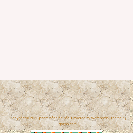
Copyright © 2026 phạm hồng phước. Powered by
Wordpress
, Theme by
gazpo.com
.