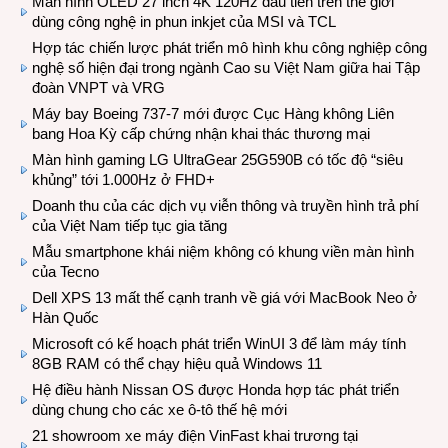
Màn hình OLED 27 inch 4K 120Hz đầu tiên trên thế giới
dùng công nghệ in phun inkjet của MSI và TCL
Hợp tác chiến lược phát triển mô hình khu công nghiệp công
nghệ số hiện đại trong ngành Cao su Việt Nam giữa hai Tập
đoàn VNPT và VRG
Máy bay Boeing 737-7 mới được Cục Hàng không Liên
bang Hoa Kỳ cấp chứng nhận khai thác thương mại
Màn hình gaming LG UltraGear 25G590B có tốc độ “siêu
khủng” tới 1.000Hz ở FHD+
Doanh thu của các dịch vụ viễn thông và truyền hình trả phí
của Việt Nam tiếp tục gia tăng
Mẫu smartphone khái niệm không có khung viền màn hình
của Tecno
Dell XPS 13 mất thế cạnh tranh về giá với MacBook Neo ở
Hàn Quốc
Microsoft có kế hoạch phát triển WinUI 3 để làm máy tính
8GB RAM có thể chạy hiệu quả Windows 11
Hệ điều hành Nissan OS được Honda hợp tác phát triển
dùng chung cho các xe ô-tô thế hệ mới
21 showroom xe máy điện VinFast khai trương tại