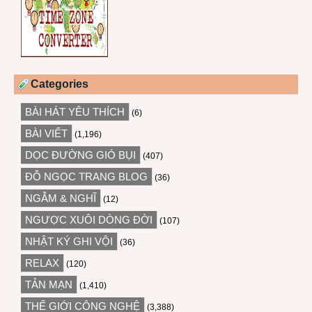
Categories
BÀI HÁT YÊU THÍCH
(6)
BÀI VIẾT
(1,196)
DỌC ĐƯỜNG GIÓ BỤI
(407)
ĐỖ NGỌC TRANG BLOG
(36)
NGẪM & NGHĨ
(12)
NGƯỢC XUÔI DÒNG ĐỜI
(107)
NHẬT KÝ GHI VỘI
(36)
RELAX
(120)
TẢN MẠN
(1,410)
THẾ GIỚI CÔNG NGHỆ
(3,388)