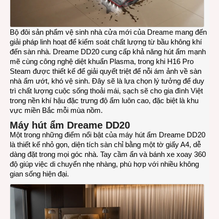
tại
Việt
Nam
Bộ đôi sản phẩm vệ sinh nhà cửa mới của Dreame mang đến
giải pháp linh hoạt để kiểm soát chất lượng từ bầu không khí
đến sàn nhà. Dreame DD20 cung cấp khả năng hút ẩm mạnh
mẽ cùng công nghệ diệt khuẩn Plasma, trong khi H16 Pro
Steam được thiết kế để giải quyết triệt để nỗi ám ảnh về sàn
nhà ẩm ướt, khó vệ sinh. Đây sẽ là lựa chọn lý tưởng để duy
trì chất lượng cuộc sống thoải mái, sạch sẽ cho gia đình Việt
trong nền khí hậu đặc trưng độ ẩm luôn cao, đặc biệt là khu
vực miền Bắc mỗi mùa nồm.
Máy hút ẩm Dreame DD20
Một trong những điểm nổi bật của máy hút ẩm Dreame DD20
là thiết kế nhỏ gọn, diện tích sàn chỉ bằng một tờ giấy A4, dễ
dàng đặt trong mọi góc nhà. Tay cầm ẩn và bánh xe xoay 360
độ giúp việc di chuyển nhẹ nhàng, phù hợp với nhiều không
gian sống hiện đại.