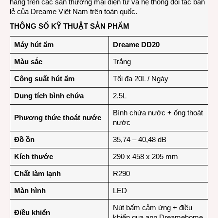
hãng trên các sàn thương mại điện tử và hệ thống đối tác bán
lẻ của Dreame Việt Nam trên toàn quốc.
THÔNG SỐ KỸ THUẬT SẢN PHẨM
Máy hút ẩm
Dreame DD20
Màu sắc
Trắng
Công suất hút ẩm
Tối đa 20L / Ngày
Dung tích bình chứa
2,5L
Bình chứa nước + ống thoát
Phương thức thoát nước
nước
Đồ ồn
35,74 – 40,48 dB
Kích thước
290 x 458 x 205 mm
Chất làm lạnh
R290
Màn hình
LED
Nút bấm cảm ứng + điều
Điều khiển
khiển qua app Dreamehome