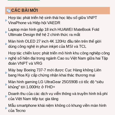
CÁC BÀI MỚI
Hợp tác phát triển hệ sinh thái học liệu số giữa VNPT
VinaPhone và Hiệp hội VAEDR
Laptop màn hình gập 18 inch HUAWEI MateBook Fold
Ultimate Design thế hệ 2 chính thức ra mắt
Màn hình OLED 27 inch 4K 120Hz đầu tiên trên thế giới
dùng công nghệ in phun inkjet của MSI và TCL
Hợp tác chiến lược phát triển mô hình khu công nghiệp công
nghệ số hiện đại trong ngành Cao su Việt Nam giữa hai Tập
đoàn VNPT và VRG
Máy bay Boeing 737-7 mới được Cục Hàng không Liên
bang Hoa Kỳ cấp chứng nhận khai thác thương mại
Màn hình gaming LG UltraGear 25G590B có tốc độ “siêu
khủng” tới 1.000Hz ở FHD+
Doanh thu của các dịch vụ viễn thông và truyền hình trả phí
của Việt Nam tiếp tục gia tăng
Mẫu smartphone khái niệm không có khung viền màn hình
của Tecno