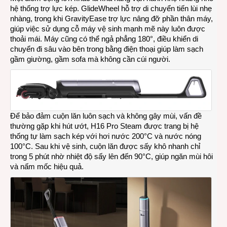
hệ thống trợ lực kép. GlideWheel hỗ trợ di chuyển tiến lùi nhẹ
nhàng, trong khi GravityEase trợ lực nâng đỡ phần thân máy,
giúp việc sử dụng cỗ máy vệ sinh mạnh mẽ này luôn được
thoải mái. Máy cũng có thể ngả phẳng 180°, điều khiển di
chuyển đi sâu vào bên trong bằng điện thoại giúp làm sạch
gầm giường, gầm sofa mà không cần cúi người.
Để bảo đảm cuộn lăn luôn sạch và không gây mùi, vấn đề
thường gặp khi hút ướt, H16 Pro Steam được trang bị hệ
thống tự làm sạch kép với hơi nước 200°C và nước nóng
100°C. Sau khi vệ sinh, cuộn lăn được sấy khô nhanh chỉ
trong 5 phút nhờ nhiệt độ sấy lên đến 90°C, giúp ngăn mùi hôi
và nấm mốc hiệu quả.