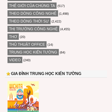
THẾ GIỚI CỦA CHÚNG TA
(517)
THEO DÒNG CÔNG NGHỆ
(1,498)
THEO DÒNG THỜI SỰ
(2,422)
THỊ TRƯỜNG CÔNG NGHỆ
(4,455)
THƠ
(20)
THỦ THUẬT OFFICE
(14)
TRUNG HỌC KIẾN TƯỜNG
(64)
VIDEO
(240)
GIA ĐÌNH TRUNG HỌC KIẾN TƯỜNG