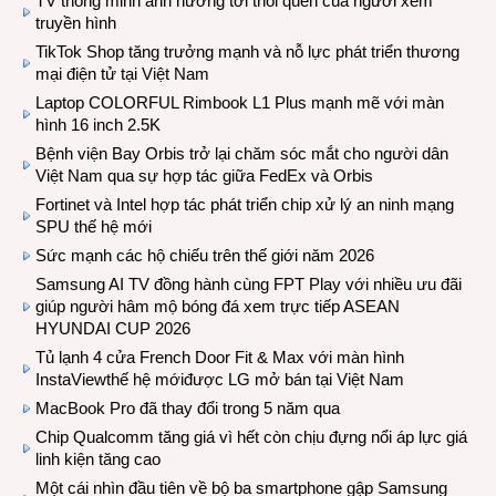
TV thông minh ảnh hưởng tới thói quen của người xem
truyền hình
TikTok Shop tăng trưởng mạnh và nỗ lực phát triển thương
mại điện tử tại Việt Nam
Laptop COLORFUL Rimbook L1 Plus mạnh mẽ với màn
hình 16 inch 2.5K
Bệnh viện Bay Orbis trở lại chăm sóc mắt cho người dân
Việt Nam qua sự hợp tác giữa FedEx và Orbis
Fortinet và Intel hợp tác phát triển chip xử lý an ninh mạng
SPU thế hệ mới
Sức mạnh các hộ chiếu trên thế giới năm 2026
Samsung AI TV đồng hành cùng FPT Play với nhiều ưu đãi
giúp người hâm mộ bóng đá xem trực tiếp ASEAN
HYUNDAI CUP 2026
Tủ lạnh 4 cửa French Door Fit & Max với màn hình
InstaViewthế hệ mớiđược LG mở bán tại Việt Nam
MacBook Pro đã thay đổi trong 5 năm qua
Chip Qualcomm tăng giá vì hết còn chịu đựng nổi áp lực giá
linh kiện tăng cao
Một cái nhìn đầu tiên về bộ ba smartphone gập Samsung