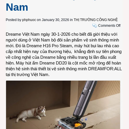
Nam
Posted by
phphuoc
on January 30, 2026 in
THỊ TRƯỜNG CÔNG NGHỆ
on
Comments Off
Ra
Dreame Việt Nam ngày 30-1-2026 cho biết đã giới thiệu với
mắt
người dùng ở Việt Nam bộ đôi sản phẩm vệ sinh thông minh
máy
mới. Đó là Dreame H16 Pro Steam, máy hút bụi lau nhà cao
hút
cấp nhất hiện nay của thương hiệu, khẳng định sự tiên phong
ẩm
về công nghệ của Dreame bằng nhiều trang bị lần đầu xuất
DD2
hiện. Máy hút ẩm Dreame DD20 là cột mốc mở rộng để hoàn
và
thiện hệ sinh thái thiết bị vệ sinh thông minh DREAMFOR:ALL
máy
tại thị trường Việt Nam.
hút
bụi
lau
nhà
H16
Pro
Stea
của
Drea