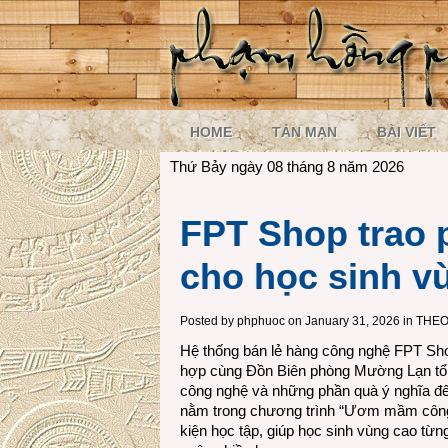
HOME
TẢN MẠN
BÀI VIẾT
Thứ Bảy ngày 08 tháng 8 năm 2026
FPT Shop trao
cho học sinh v
Posted by
phphuoc
on January 31, 2026 in
THEO
Hệ thống bán lẻ hàng công nghệ FPT Sho
hợp cùng Đồn Biên phòng Mường Lạn tổ c
công nghệ và những phần quà ý nghĩa đến
nằm trong chương trình “Ươm mầm công n
kiện học tập, giúp học sinh vùng cao t