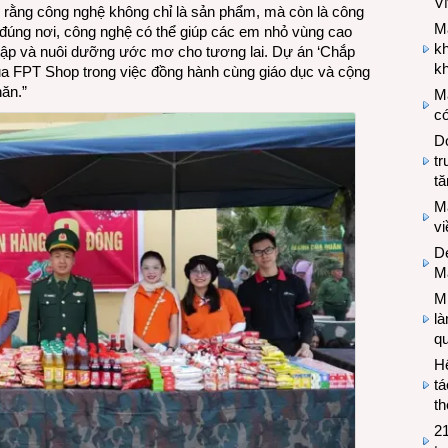
V
in rằng công nghệ không chỉ là sản phẩm, mà còn là công
M
, đúng nơi, công nghệ có thể giúp các em nhỏ vùng cao
k
c tập và nuôi dưỡng ước mơ cho tương lai. Dự án ‘Chắp
kh
ủa FPT Shop trong việc đồng hành cùng giáo dục và cộng
ăn.”
M
có
Do
tr
tă
M
v
De
M
Mi
l
q
H
tá
th
2