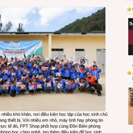
nghệ
cho
học
sinh
vùng
biên
Mường
Lạn
nhiều khó khăn, nơi điều kiện học tập của học sinh chủ
ang thiết bị. Với nhiều em nhỏ, máy tính hay phòng tin
ừ thực tế đó, FPT Shop phối hợp cùng Đồn Biên phòng
 phòng học công nghệ, tạo thêm điều kiện để học sinh