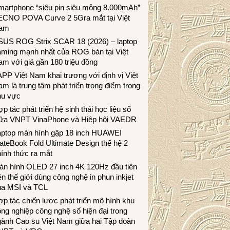
martphone “siêu pin siêu mỏng 8.000mAh”
ECNO POVA Curve 2 5Gra mắt tại Việt
am
SUS ROG Strix SCAR 18 (2026) – laptop
aming mạnh nhất của ROG bán tại Việt
m với giá gần 180 triệu đồng
PP Việt Nam khai trương với định vị Việt
m là trung tâm phát triển trọng điểm trong
hu vực
p tác phát triển hệ sinh thái học liệu số
iữa VNPT VinaPhone và Hiệp hội VAEDR
aptop màn hình gập 18 inch HUAWEI
teBook Fold Ultimate Design thế hệ 2
ính thức ra mắt
àn hình OLED 27 inch 4K 120Hz đầu tiên
ên thế giới dùng công nghệ in phun inkjet
ủa MSI và TCL
p tác chiến lược phát triển mô hình khu
ng nghiệp công nghệ số hiện đại trong
gành Cao su Việt Nam giữa hai Tập đoàn