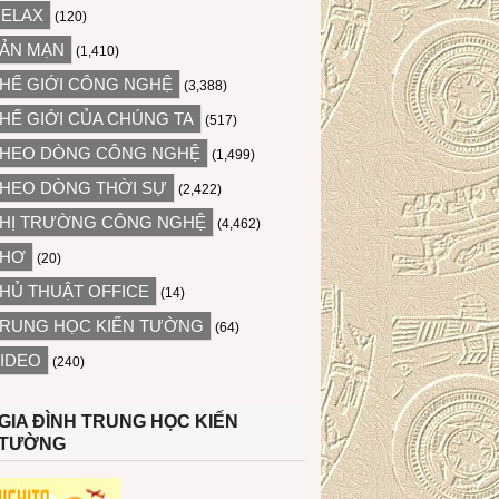
ELAX
(120)
ẢN MẠN
(1,410)
HẾ GIỚI CÔNG NGHỆ
(3,388)
HẾ GIỚI CỦA CHÚNG TA
(517)
HEO DÒNG CÔNG NGHỆ
(1,499)
HEO DÒNG THỜI SỰ
(2,422)
HỊ TRƯỜNG CÔNG NGHỆ
(4,462)
THƠ
(20)
HỦ THUẬT OFFICE
(14)
RUNG HỌC KIẾN TƯỜNG
(64)
IDEO
(240)
GIA ĐÌNH TRUNG HỌC KIẾN
TƯỜNG