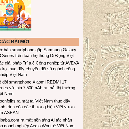
CÁC BÀI MỚI
ở bán smartphone gập Samsung Galaxy
 Series trên toàn hệ thống Di Động Việt
c giải pháp Trí tuệ Công nghiệp từ AVEVA
 trợ thúc đẩy chuyển đổi số ngành công
ghiệp Việt Nam
ộ đôi smartphone Xiaomi REDMI 17
ries với pin 7.500mAh ra mắt thị trường
iệt Nam
onfolks ra mắt tại Việt Nam thúc đẩy
nh trình của các thương hiệu Việt vươn
ầm ASEAN
ibaba.com ra mắt nền tảng AI tác nhân
ho doanh nghiệp Accio Work ở Việt Nam