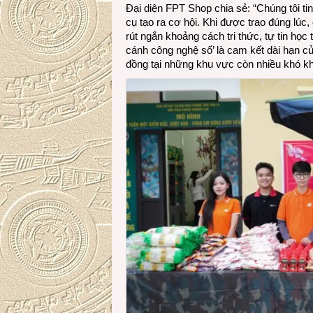
Đại diện FPT Shop chia sẻ: “Chúng tôi t
cụ tạo ra cơ hội. Khi được trao đúng lúc
rút ngắn khoảng cách tri thức, tự tin họ
cánh công nghệ số’ là cam kết dài hạn c
đồng tại những khu vực còn nhiều khó kh