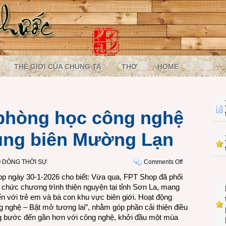
THẾ GIỚI CỦA CHÚNG TA
THƠ
HOME
 phòng học công nghệ
ùng biên Mường Lạn
on
 DÒNG THỜI SỰ
Comments Off
FPT
p ngày 30-1-2026 cho biết: Vừa qua, FPT Shop đã phối
Shop
hức chương trình thiện nguyện tại tỉnh Sơn La, mang
trao
 với trẻ em và bà con khu vực biên giới. Hoạt động
phòng
ghệ – Bật mở tương lai”, nhằm góp phần cải thiện điều
học
ừng bước đến gần hơn với công nghệ, khởi đầu một mùa
công