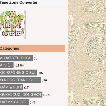
Time Zone Converter
Categories
ÀI HÁT YÊU THÍCH
(6)
ÀI VIẾT
(1,196)
ỌC ĐƯỜNG GIÓ BỤI
(407)
Ỗ NGỌC TRANG BLOG
(36)
GẪM & NGHĨ
(12)
GƯỢC XUÔI DÒNG ĐỜI
(107)
HẬT KÝ GHI VỘI
(36)