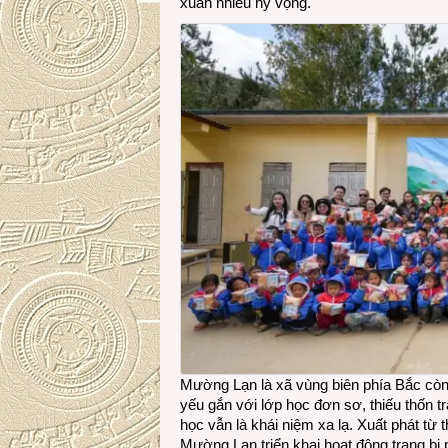
xuân nhiều hy vọng.
Mường Lạn là xã vùng biên phía Bắc còn 
yếu gắn với lớp học đơn sơ, thiếu thốn tr
học vẫn là khái niệm xa lạ. Xuất phát t
Mường Lạn triển khai hoạt động trang bị