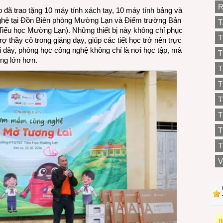
R
đã trao tặng 10 máy tính xách tay, 10 máy tính bảng và
nghệ tại Đồn Biên phòng Mường Lạn và Điểm trường Bản
T
Tiểu học Mường Lạn). Những thiết bị này không chỉ phục
T
ợ thầy cô trong giảng dạy, giúp các tiết học trở nên trực
 đây, phòng học công nghệ không chỉ là nơi học tập, mà
T
ộng lớn hơn.
T
T
T
T
T
V