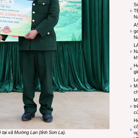
S
T
N
A
g
Na
LA
Na
k
Hợ
g
L
Ma
ch
M
tr
c
Hợ
cô
 tại xã Mường Lạn (tỉnh Sơn La).
n