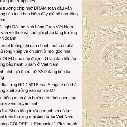
ương tại Philippines
hị trường chip nhớ DRAM toàn cầu vẫn
ng tiếp tục khan hiếm đẩy giá bộ nhớ tăng
hêm
i nghị Đối tác Nhà hàng Grab Việt Nam
 vấn về thuế và các giải pháp tăng trưởng
inh doanh
ternet không chỉ cần nhanh, mà còn phải
ủ rộng khắp và ổn định ở mọi góc nhà
V OLED cao cấp được LG lần đầu tiên áp
ụng bảo hành 5 năm ở Việt Nam
nh hình giá ổ lưu trữ SSD đang tiếp tục
ng
 đĩa cứng HDD 50TB của Seagate có khả
ăng xuất xưởng vào năm 2027
 thông minh ảnh hưởng tới thói quen của
gười xem truyền hình
ikTok Shop tăng trưởng mạnh và nỗ lực
át triển thương mại điện tử tại Việt Nam
aptop COLORFUL Rimbook L1 Plus mạnh