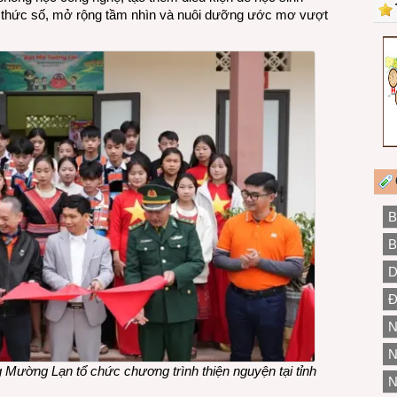
n thức số, mở rộng tầm nhìn và nuôi dưỡng ước mơ vượt
B
B
D
Đ
N
N
Mường Lạn tổ chức chương trình thiện nguyện tại tỉnh
N