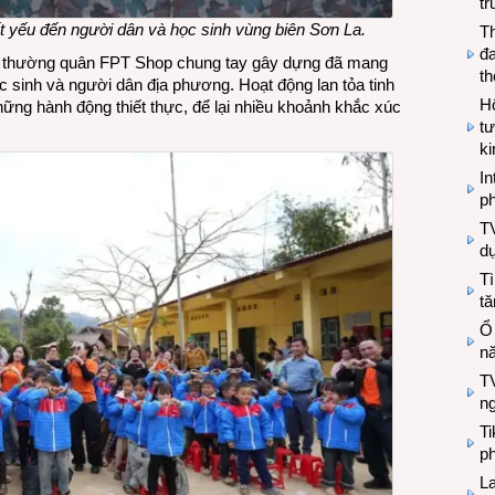
tr
t yếu đến người dân và học sinh vùng biên Sơn La.
T
đa
h thường quân FPT Shop chung tay gây dựng đã mang
t
c sinh và người dân địa phương. Hoạt động lan tỏa tinh
Hộ
hững hành động thiết thực, để lại nhiều khoảnh khắc xúc
tư
k
In
ph
T
d
Tì
tă
Ổ
n
TV
n
T
ph
L