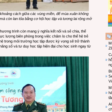
khoảng cách giữa các vùng miền, để mùa xuân không
, mà còn lan tỏa bằng cơ hội học tập và tương lai rộng mở
hương trình còn mang ý nghĩa kết nối và sẻ chia, thể
ực lượng biên phòng trong việc chăm lo cho thế hệ trẻ
ghệ trong môi trường học tập được kỳ vọng sẽ trở thành
M
 năng số và tư duy học tập hiện đại cho học sinh ngay từ
Z8
Cá
hỗ
n
B
Se
V
Mo
hà
t
Al
c