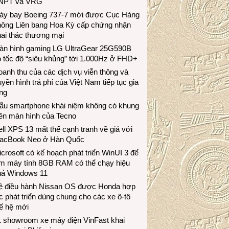
NPT và VRG
áy bay Boeing 737-7 mới được Cục Hàng
hông Liên bang Hoa Kỳ cấp chứng nhận
ai thác thương mại
àn hình gaming LG UltraGear 25G590B
 tốc độ “siêu khủng” tới 1.000Hz ở FHD+
anh thu của các dịch vụ viễn thông và
uyền hình trả phí của Việt Nam tiếp tục gia
ng
ẫu smartphone khái niệm không có khung
iền màn hình của Tecno
ll XPS 13 mất thế cạnh tranh về giá với
acBook Neo ở Hàn Quốc
crosoft có kế hoạch phát triển WinUI 3 để
àm máy tính 8GB RAM có thể chạy hiệu
uả Windows 11
ệ điều hành Nissan OS được Honda hợp
c phát triển dùng chung cho các xe ô-tô
ế hệ mới
1 showroom xe máy điện VinFast khai