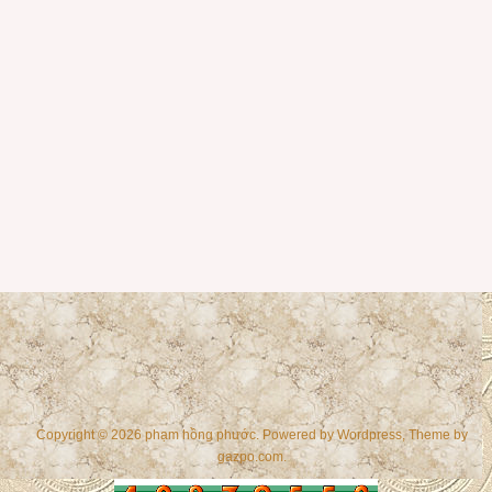
Copyright © 2026 phạm hồng phước. Powered by
Wordpress
, Theme by
gazpo.com
.