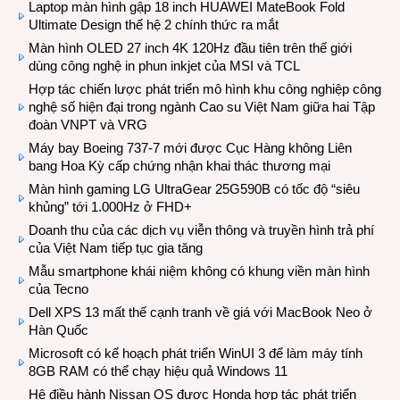
Laptop màn hình gập 18 inch HUAWEI MateBook Fold
Ultimate Design thế hệ 2 chính thức ra mắt
Màn hình OLED 27 inch 4K 120Hz đầu tiên trên thế giới
dùng công nghệ in phun inkjet của MSI và TCL
Hợp tác chiến lược phát triển mô hình khu công nghiệp công
nghệ số hiện đại trong ngành Cao su Việt Nam giữa hai Tập
đoàn VNPT và VRG
Máy bay Boeing 737-7 mới được Cục Hàng không Liên
bang Hoa Kỳ cấp chứng nhận khai thác thương mại
Màn hình gaming LG UltraGear 25G590B có tốc độ “siêu
khủng” tới 1.000Hz ở FHD+
Doanh thu của các dịch vụ viễn thông và truyền hình trả phí
của Việt Nam tiếp tục gia tăng
Mẫu smartphone khái niệm không có khung viền màn hình
của Tecno
Dell XPS 13 mất thế cạnh tranh về giá với MacBook Neo ở
Hàn Quốc
Microsoft có kế hoạch phát triển WinUI 3 để làm máy tính
8GB RAM có thể chạy hiệu quả Windows 11
Hệ điều hành Nissan OS được Honda hợp tác phát triển