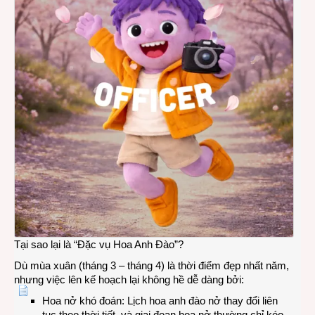
trọn
vẹn
Tại sao lại là “Đặc vụ Hoa Anh Đào”?
Dù mùa xuân (tháng 3 – tháng 4) là thời điểm đẹp nhất năm,
nhưng việc lên kế hoạch lại không hề dễ dàng bởi:
Hoa nở khó đoán: Lịch hoa anh đào nở thay đổi liên
tục theo thời tiết, và giai đoạn hoa nở thường chỉ kéo