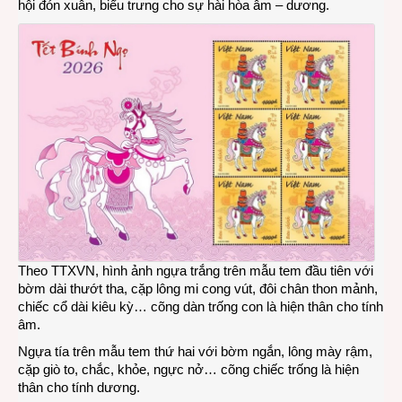
hội đón xuân, biểu trưng cho sự hài hòa âm – dương.
Theo TTXVN, hình ảnh ngựa trắng trên mẫu tem đầu tiên với
bờm dài thướt tha, cặp lông mi cong vút, đôi chân thon mảnh,
chiếc cổ dài kiêu kỳ… cõng dàn trống con là hiện thân cho tính
âm.
Ngựa tía trên mẫu tem thứ hai với bờm ngắn, lông mày rậm,
cặp giò to, chắc, khỏe, ngực nở… cõng chiếc trống là hiện
thân cho tính dương.