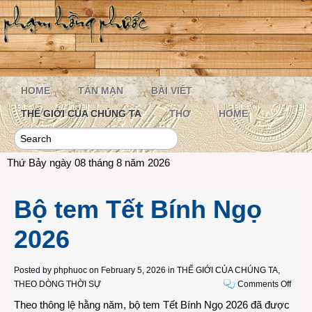
HOME
TẢN MẠN
BÀI VIẾT
THẾ GIỚI CỦA CHÚNG TA
THƠ
HOME
Thứ Bảy ngày 08 tháng 8 năm 2026
Bộ tem Tết Bính Ngọ
2026
Posted by
phphuoc
on February 5, 2026 in
THẾ GIỚI CỦA CHÚNG TA
,
on
THEO DÒNG THỜI SỰ
Comments Off
Bộ
Theo thông lệ hằng năm, bộ tem Tết Bính Ngọ 2026 đã được
tem