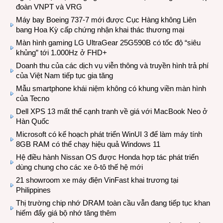
đoàn VNPT và VRG
Máy bay Boeing 737-7 mới được Cục Hàng không Liên
bang Hoa Kỳ cấp chứng nhận khai thác thương mại
Màn hình gaming LG UltraGear 25G590B có tốc độ “siêu
khủng” tới 1.000Hz ở FHD+
Doanh thu của các dịch vụ viễn thông và truyền hình trả phí
của Việt Nam tiếp tục gia tăng
Mẫu smartphone khái niệm không có khung viền màn hình
của Tecno
Dell XPS 13 mất thế cạnh tranh về giá với MacBook Neo ở
Hàn Quốc
Microsoft có kế hoạch phát triển WinUI 3 để làm máy tính
8GB RAM có thể chạy hiệu quả Windows 11
Hệ điều hành Nissan OS được Honda hợp tác phát triển
dùng chung cho các xe ô-tô thế hệ mới
21 showroom xe máy điện VinFast khai trương tại
Philippines
Thị trường chip nhớ DRAM toàn cầu vẫn đang tiếp tục khan
hiếm đẩy giá bộ nhớ tăng thêm