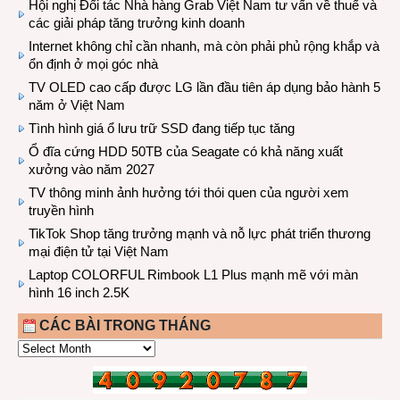
Hội nghị Đối tác Nhà hàng Grab Việt Nam tư vấn về thuế và
các giải pháp tăng trưởng kinh doanh
Internet không chỉ cần nhanh, mà còn phải phủ rộng khắp và
ổn định ở mọi góc nhà
TV OLED cao cấp được LG lần đầu tiên áp dụng bảo hành 5
năm ở Việt Nam
Tình hình giá ổ lưu trữ SSD đang tiếp tục tăng
Ổ đĩa cứng HDD 50TB của Seagate có khả năng xuất
xưởng vào năm 2027
TV thông minh ảnh hưởng tới thói quen của người xem
truyền hình
TikTok Shop tăng trưởng mạnh và nỗ lực phát triển thương
mại điện tử tại Việt Nam
Laptop COLORFUL Rimbook L1 Plus mạnh mẽ với màn
hình 16 inch 2.5K
CÁC BÀI TRONG THÁNG
CÁC
BÀI
TRONG