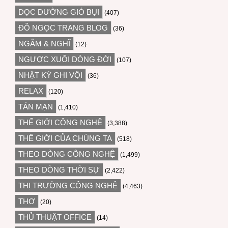
DỌC ĐƯỜNG GIÓ BỤI
(407)
ĐỖ NGỌC TRANG BLOG
(36)
NGẪM & NGHĨ
(12)
NGƯỢC XUÔI DÒNG ĐỜI
(107)
NHẬT KÝ GHI VỘI
(36)
RELAX
(120)
TẢN MẠN
(1,410)
THẾ GIỚI CÔNG NGHỆ
(3,388)
THẾ GIỚI CỦA CHÚNG TA
(518)
THEO DÒNG CÔNG NGHỆ
(1,499)
THEO DÒNG THỜI SỰ
(2,422)
THỊ TRƯỜNG CÔNG NGHỆ
(4,463)
THƠ
(20)
THỦ THUẬT OFFICE
(14)