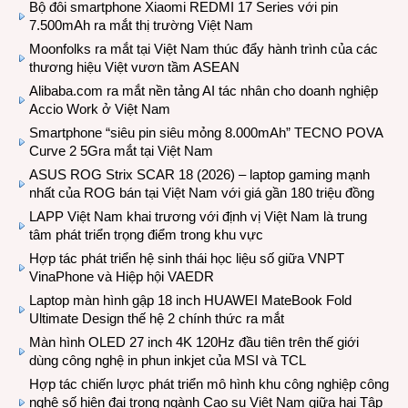
Bộ đôi smartphone Xiaomi REDMI 17 Series với pin
7.500mAh ra mắt thị trường Việt Nam
Moonfolks ra mắt tại Việt Nam thúc đẩy hành trình của các
thương hiệu Việt vươn tầm ASEAN
Alibaba.com ra mắt nền tảng AI tác nhân cho doanh nghiệp
Accio Work ở Việt Nam
Smartphone “siêu pin siêu mỏng 8.000mAh” TECNO POVA
Curve 2 5Gra mắt tại Việt Nam
ASUS ROG Strix SCAR 18 (2026) – laptop gaming mạnh
nhất của ROG bán tại Việt Nam với giá gần 180 triệu đồng
LAPP Việt Nam khai trương với định vị Việt Nam là trung
tâm phát triển trọng điểm trong khu vực
Hợp tác phát triển hệ sinh thái học liệu số giữa VNPT
VinaPhone và Hiệp hội VAEDR
Laptop màn hình gập 18 inch HUAWEI MateBook Fold
Ultimate Design thế hệ 2 chính thức ra mắt
Màn hình OLED 27 inch 4K 120Hz đầu tiên trên thế giới
dùng công nghệ in phun inkjet của MSI và TCL
Hợp tác chiến lược phát triển mô hình khu công nghiệp công
nghệ số hiện đại trong ngành Cao su Việt Nam giữa hai Tập