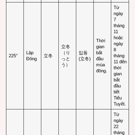
Từ
ngày
7
tháng
11
hoặc
Thời
ngày
立冬
gian
8
Lập
（り
입동
bắt
225°
立冬
tháng
Đông
っと
(立冬)
đầu
11 đến
う）
mùa
thời
đông
.
gian
bắt
đầu
tiết
Tiểu
Tuyết.
Từ
ngày
22
tháng