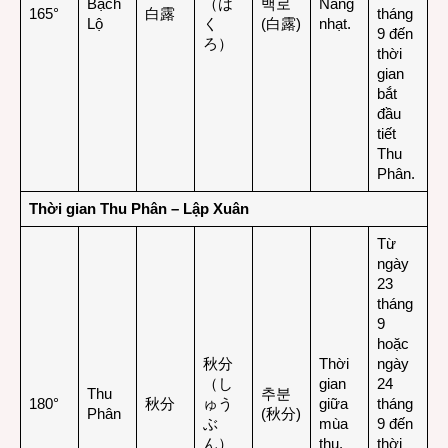
Bạch
（は
백로
Nắng
165°
白露
tháng
Lộ
く
(白露)
nhạt.
9 đến
ろ）
thời
gian
bắt
đầu
tiết
Thu
Phân.
Thời gian Thu Phân – Lập Xuân
Từ
ngày
23
tháng
9
hoặc
秋分
Thời
ngày
（し
gian
24
Thu
추분
180°
秋分
ゅう
giữa
tháng
Phân
(秋分)
ぶ
mùa
9 đến
ん）
thu.
thời