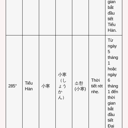
gian
bắt
đầu
tiết
Tiểu
Hàn.
Từ
ngày
5
tháng
1
hoặc
小寒
ngày
（し
Thời
6
Tiểu
소한
285°
小寒
ょう
tiết rét
tháng
Hàn
(小寒)
か
nhẹ.
1 đến
ん）
thời
gian
bắt
đầu
tiết
Đại