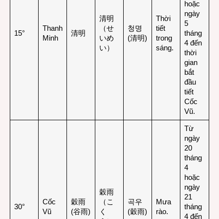
hoặc
ngày
清明
Thời
5
Thanh
（せ
청명
tiết
15°
清明
tháng
Minh
いめ
(清明)
trong
4 đến
い）
sáng.
thời
gian
bắt
đầu
tiết
Cốc
Vũ.
Từ
ngày
20
tháng
4
hoặc
ngày
穀雨
21
Cốc
穀雨
（こ
곡우
Mưa
30°
tháng
Vũ
(谷雨)
く
(穀雨)
rào.
4 đến