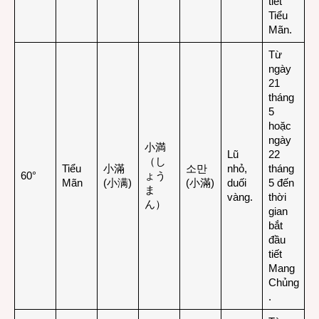
tiết
Tiểu
Mãn.
Từ
ngày
21
tháng
5
hoặc
ngày
小満
Lũ
22
（し
Tiểu
小滿
소만
nhỏ,
tháng
60°
ょう
Mãn
(小满)
(小滿)
duối
5 đến
ま
vàng.
thời
ん）
gian
bắt
đầu
tiết
Mang
Chủng
.