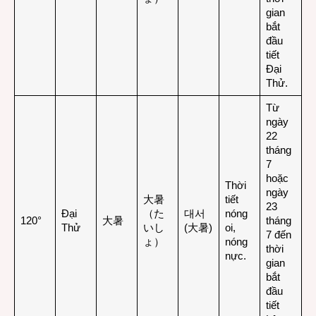
gian
bắt
đầu
tiết
Đại
Thử.
Từ
ngày
22
tháng
7
hoặc
Thời
ngày
大暑
tiết
23
Đại
（た
대서
nóng
120°
大暑
tháng
Thử
いし
(大暑)
oi,
7 đến
ょ）
nóng
thời
nực.
gian
bắt
đầu
tiết