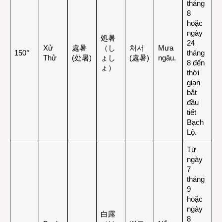
tháng
8
hoặc
ngày
処暑
24
Xử
處暑
（し
처서
Mưa
150°
tháng
Thử
(处暑)
ょし
(處暑)
ngâu.
8 đến
ょ）
thời
gian
bắt
đầu
tiết
Bạch
Lộ.
Từ
ngày
7
tháng
9
hoặc
ngày
白露
8