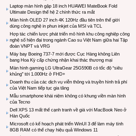
Laptop màn hình gập 18 inch HUAWEI MateBook Fold
Ultimate Design thế hệ 2 chính thức ra mắt
Màn hình OLED 27 inch 4K 120Hz đầu tiên trên thế giới
dùng công nghệ in phun inkjet của MSI và TCL
Hợp tác chiến lược phát triển mô hình khu công nghiệp công
nghệ số hiện đại trong ngành Cao su Việt Nam giữa hai Tập
đoàn VNPT và VRG
Máy bay Boeing 737-7 mới được Cục Hàng không Liên
bang Hoa Kỳ cấp chứng nhận khai thác thương mại
Màn hình gaming LG UltraGear 25G590B có tốc độ “siêu
khủng” tới 1.000Hz ở FHD+
Doanh thu của các dịch vụ viễn thông và truyền hình trả phí
của Việt Nam tiếp tục gia tăng
Mẫu smartphone khái niệm không có khung viền màn hình
của Tecno
Dell XPS 13 mất thế cạnh tranh về giá với MacBook Neo ở
Hàn Quốc
Microsoft có kế hoạch phát triển WinUI 3 để làm máy tính
8GB RAM có thể chạy hiệu quả Windows 11