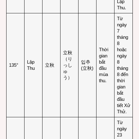
Lập
Thu.
Từ
ngày
7
tháng
8
Thời
hoặc
立秋
gian
ngày
（り
Lập
입추
bắt
8
135°
立秋
っし
Thu
(立秋)
đầu
tháng
ゅ
mùa
8 đến
う）
thu
.
thời
gian
bắt
đầu
tiết Xử
Thử.
Từ
ngày
23