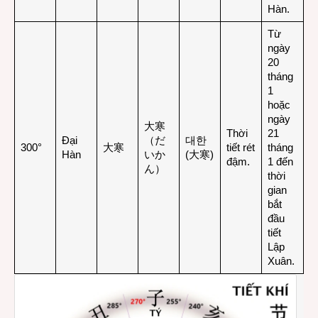
Hàn.
Từ
ngày
20
tháng
1
hoặc
ngày
大寒
Thời
21
Đại
（だ
대한
300°
大寒
tiết rét
tháng
Hàn
いか
(大寒)
đậm.
1 đến
ん）
thời
gian
bắt
đầu
tiết
Lập
Xuân.