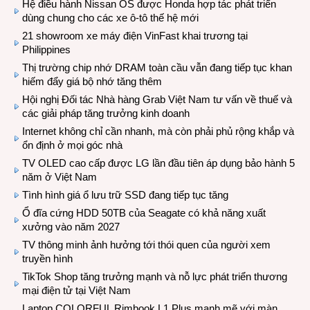
Hệ điều hành Nissan OS được Honda hợp tác phát triển
dùng chung cho các xe ô-tô thế hệ mới
21 showroom xe máy điện VinFast khai trương tại
Philippines
Thị trường chip nhớ DRAM toàn cầu vẫn đang tiếp tục khan
hiếm đẩy giá bộ nhớ tăng thêm
Hội nghị Đối tác Nhà hàng Grab Việt Nam tư vấn về thuế và
các giải pháp tăng trưởng kinh doanh
Internet không chỉ cần nhanh, mà còn phải phủ rộng khắp và
ổn định ở mọi góc nhà
TV OLED cao cấp được LG lần đầu tiên áp dụng bảo hành 5
năm ở Việt Nam
Tình hình giá ổ lưu trữ SSD đang tiếp tục tăng
Ổ đĩa cứng HDD 50TB của Seagate có khả năng xuất
xưởng vào năm 2027
TV thông minh ảnh hưởng tới thói quen của người xem
truyền hình
TikTok Shop tăng trưởng mạnh và nỗ lực phát triển thương
mại điện tử tại Việt Nam
Laptop COLORFUL Rimbook L1 Plus mạnh mẽ với màn