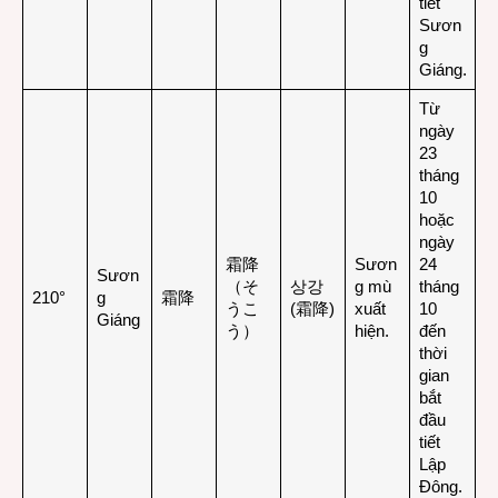
tiết
Sươn
g
Giáng.
Từ
ngày
23
tháng
10
hoặc
ngày
霜降
Sươn
24
Sươn
（そ
상강
g mù
tháng
210°
g
霜降
うこ
(霜降)
xuất
10
Giáng
う）
hiện.
đến
thời
gian
bắt
đầu
tiết
Lập
Đông.