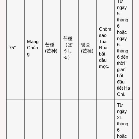
Từ
ngày
5
tháng
6
Chòm
hoặc
sao
芒種
ngày
Mang
Tua
芒種
（ぼ
망종
6
75°
Chủn
Rua
(芒种)
うし
(芒種)
tháng
g
bắt
ゅ）
6 đến
đầu
thời
mọc.
gian
bắt
đầu
tiết Hạ
Chí.
Từ
ngày
21
tháng
6
hoặc