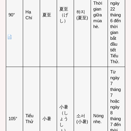
Thời
ngày
夏至
gian
22
Hạ
하지
90°
夏至
（げ
giữa
tháng
Chí
(夏至)
し）
mùa
6 đến
hè.
thời
gian
bắt
đầu
tiết
Tiểu
Thử.
Từ
ngày
7
tháng
7
hoặc
小暑
ngày
（し
8
Tiểu
소서
Nóng
105°
小暑
ょう
tháng
Thử
(小暑)
nhẹ.
し
7 đến
ょ）
thời