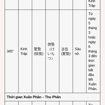
Kinh
Trập
Từ
ngày
5
tháng
3
hoặc
ngày
啓蟄
6
Kinh
驚蟄
（け
경칩
Sâu
345°
tháng
Trập
(惊蛰)
いち
(驚蟄)
nở.
3 đến
つ）
thời
gian
bắt
đầu
tiết
Xuân
Phân.
Thời gian Xuân Phân – Thu Phân