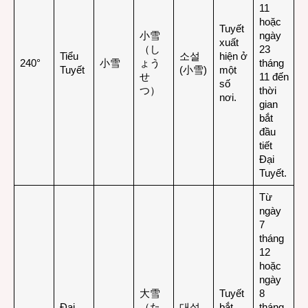
11
hoặc
Tuyết
小雪
ngày
xuất
（し
23
Tiểu
소설
hiện ở
240°
小雪
ょう
tháng
Tuyết
(小雪)
một
せ
11 đến
số
つ）
thời
nơi.
gian
bắt
đầu
tiết
Đại
Tuyết.
Từ
ngày
7
tháng
12
hoặc
ngày
大雪
Tuyết
8
Đại
（た
대설
bắt
tháng