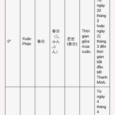
Từ
ngày
20
tháng
3
hoặc
春分
Thời
ngày
（し
gian
21
Xuân
춘분
0°
春分
ゅん
giữa
tháng
Phân
(春分)
ぶ
mùa
3 đến
ん）
xuân.
thời
gian
bắt
đầu
tiết
Thanh
Minh.
Từ
ngày
4
tháng
4