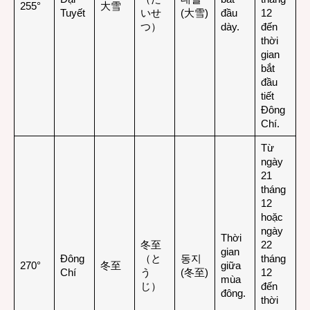
255°
大雪
Tuyết
いせ
(大雪)
đầu
12
つ）
dày.
đến
thời
gian
bắt
đầu
tiết
Đông
Chí.
Từ
ngày
21
tháng
12
hoặc
ngày
Thời
冬至
22
gian
Đông
（と
동지
tháng
270°
冬至
giữa
Chí
う
(冬至)
12
mùa
じ）
đến
đông.
thời