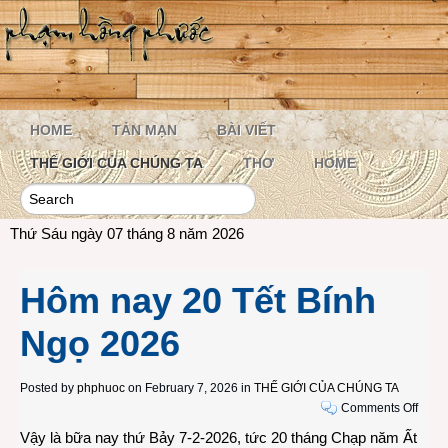
HOME
TẢN MẠN
BÀI VIẾT
THẾ GIỚI CỦA CHÚNG TA
THƠ
HOME
Thứ Sáu ngày 07 tháng 8 năm 2026
Hôm nay 20 Tết Bính
Ngọ 2026
Posted by
phphuoc
on February 7, 2026 in
THẾ GIỚI CỦA CHÚNG TA
on
Comments Off
Hôm
Vậy là bữa nay thứ Bảy 7-2-2026, tức 20 tháng Chạp năm Ất
nay