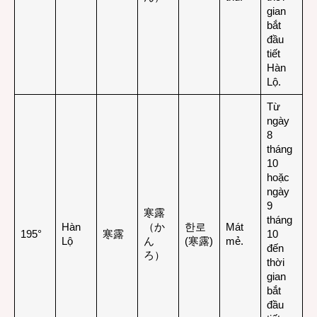
gian
bắt
đầu
tiết
Hàn
Lộ.
Từ
ngày
8
tháng
10
hoặc
ngày
9
寒露
tháng
Hàn
（か
한로
Mát
195°
寒露
10
Lộ
ん
(寒露)
mẻ.
đến
ろ）
thời
gian
bắt
đầu