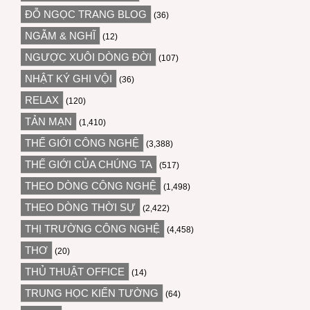
ĐỖ NGỌC TRANG BLOG
(36)
NGẪM & NGHĨ
(12)
NGƯỢC XUÔI DÒNG ĐỜI
(107)
NHẬT KÝ GHI VỘI
(36)
RELAX
(120)
TẢN MẠN
(1,410)
THẾ GIỚI CÔNG NGHỆ
(3,388)
THẾ GIỚI CỦA CHÚNG TA
(517)
THEO DÒNG CÔNG NGHỆ
(1,498)
THEO DÒNG THỜI SỰ
(2,422)
THỊ TRƯỜNG CÔNG NGHỆ
(4,458)
THƠ
(20)
THỦ THUẬT OFFICE
(14)
TRUNG HỌC KIẾN TƯỜNG
(64)