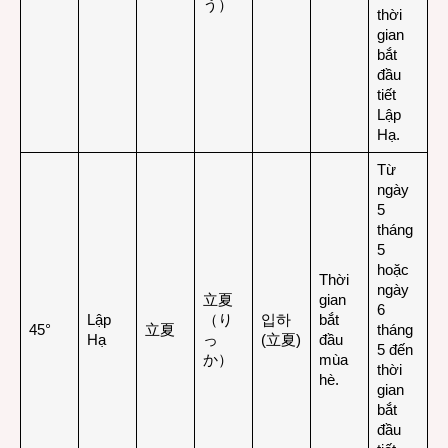
う）
thời
gian
bắt
đầu
tiết
Lập
Hạ.
Từ
ngày
5
tháng
5
hoặc
Thời
ngày
立夏
gian
6
Lập
（り
입하
bắt
45°
立夏
tháng
Hạ
っ
(立夏)
đầu
5 đến
か）
mùa
thời
hè
.
gian
bắt
đầu