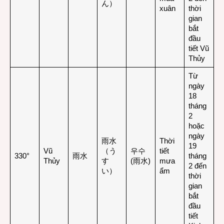
ん）
xuân
thời
gian
bắt
đầu
tiết Vũ
Thủy
Từ
ngày
18
tháng
2
hoặc
ngày
雨水
Thời
19
Vũ
（う
우수
tiết
330°
雨水
tháng
Thủy
す
(雨水)
mưa
2 đến
い）
ẩm
thời
gian
bắt
đầu
tiết