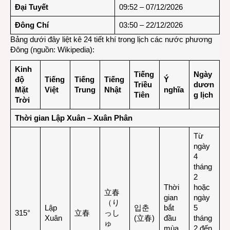
Đại Tuyết
09:52 – 07/12/2026
Đông Chí
03:50 – 22/12/2026
Bảng dưới đây liệt kê 24 tiết khí trong lịch các nước phương
Đông (nguồn:
Wikipedia
):
Kinh
Tiếng
Ngày
độ
Tiếng
Tiếng
Tiếng
Ý
Triều
dươn
Mặt
Việt
Trung
Nhật
nghĩa
Tiên
g lịch
Trời
Thời gian Lập Xuân – Xuân Phân
Từ
ngày
4
tháng
2
Thời
hoặc
立春
gian
ngày
（り
Lập
입춘
bắt
5
315°
立春
っし
Xuân
(立春)
đầu
tháng
ゅ
mùa
2 đến