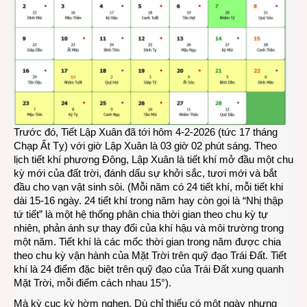
Trước đó, Tiết Lập Xuân đã tới hôm 4-2-2026 (tức 17 tháng
Chạp Ất Tỵ) với giờ Lập Xuân là 03 giờ 02 phút sáng. Theo
lịch tiết khí phương Đông, Lập Xuân là tiết khí mở đầu một chu
kỳ mới của đất trời, đánh dấu sự khởi sắc, tươi mới và bắt
đầu cho vạn vật sinh sôi. (Mỗi năm có 24 tiết khí, mỗi tiết khi
dài 15-16 ngày. 24 tiết khí trong năm hay còn gọi là “Nhị thập
tứ tiết” là một hệ thống phân chia thời gian theo chu kỳ tự
nhiên, phản ánh sự thay đổi của khí hậu và môi trường trong
một năm. Tiết khí là các mốc thời gian trong năm được chia
theo chu kỳ vận hành của Mặt Trời trên quỹ đạo Trái Đất. Tiết
khí là 24 điểm đặc biệt trên quỹ đạo của Trái Đất xung quanh
Mặt Trời, mỗi điểm cách nhau 15°).
Mà kỳ cục kỳ hờm nghen. Dù chỉ thiếu có một ngày nhưng