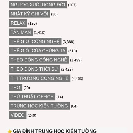
NGƯỢC XUÔI DÒNG ĐỜI
(107)
NHẬT KÝ GHI VỘI
(36)
RELAX
(120)
TẢN MẠN
(1,410)
THẾ GIỚI CÔNG NGHỆ
(3,388)
THẾ GIỚI CỦA CHÚNG TA
(518)
THEO DÒNG CÔNG NGHỆ
(1,499)
THEO DÒNG THỜI SỰ
(2,422)
THỊ TRƯỜNG CÔNG NGHỆ
(4,463)
THƠ
(20)
THỦ THUẬT OFFICE
(14)
TRUNG HỌC KIẾN TƯỜNG
(64)
VIDEO
(240)
GIA ĐÌNH TRUNG HỌC KIẾN TƯỜNG