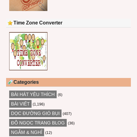
Time Zone Converter
Categories
BÀI HÁT YÊU THÍCH
(6)
BÀI VIẾT
(1,196)
DỌC ĐƯỜNG GIÓ BỤI
(407)
ĐỖ NGỌC TRANG BLOG
(36)
NGẪM & NGHĨ
(12)