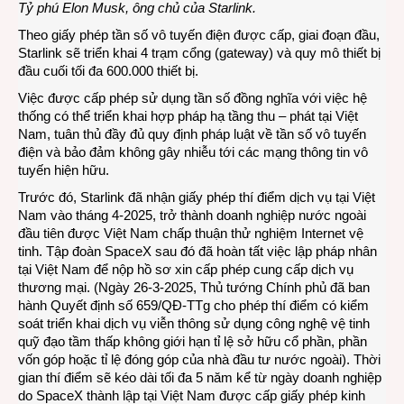
Tỷ phú Elon Musk, ông chủ của Starlink.
Theo giấy phép tần số vô tuyến điện được cấp, giai đoạn đầu,
Starlink sẽ triển khai 4 trạm cổng (gateway) và quy mô thiết bị
đầu cuối tối đa 600.000 thiết bị.
Việc được cấp phép sử dụng tần số đồng nghĩa với việc hệ
thống có thể triển khai hợp pháp hạ tầng thu – phát tại Việt
Nam, tuân thủ đầy đủ quy định pháp luật về tần số vô tuyến
điện và bảo đảm không gây nhiễu tới các mạng thông tin vô
tuyến hiện hữu.
Trước đó, Starlink đã nhận giấy phép thí điểm dịch vụ tại Việt
Nam vào tháng 4-2025, trở thành doanh nghiệp nước ngoài
đầu tiên được Việt Nam chấp thuận thử nghiệm Internet vệ
tinh. Tập đoàn SpaceX sau đó đã hoàn tất việc lập pháp nhân
tại Việt Nam để nộp hồ sơ xin cấp phép cung cấp dịch vụ
thương mại. (Ngày 26-3-2025, Thủ tướng Chính phủ đã ban
hành Quyết định số 659/QĐ-TTg cho phép thí điểm có kiểm
soát triển khai dịch vụ viễn thông sử dụng công nghệ vệ tinh
quỹ đạo tầm thấp không giới hạn tỉ lệ sở hữu cổ phần, phần
vốn góp hoặc tỉ lệ đóng góp của nhà đầu tư nước ngoài). Thời
gian thí điểm sẽ kéo dài tối đa 5 năm kể từ ngày doanh nghiệp
do SpaceX thành lập tại Việt Nam được cấp giấy phép kinh