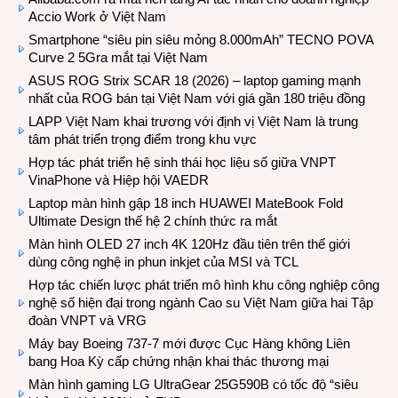
Accio Work ở Việt Nam
Smartphone “siêu pin siêu mỏng 8.000mAh” TECNO POVA
Curve 2 5Gra mắt tại Việt Nam
ASUS ROG Strix SCAR 18 (2026) – laptop gaming mạnh
nhất của ROG bán tại Việt Nam với giá gần 180 triệu đồng
LAPP Việt Nam khai trương với định vị Việt Nam là trung
tâm phát triển trọng điểm trong khu vực
Hợp tác phát triển hệ sinh thái học liệu số giữa VNPT
VinaPhone và Hiệp hội VAEDR
Laptop màn hình gập 18 inch HUAWEI MateBook Fold
Ultimate Design thế hệ 2 chính thức ra mắt
Màn hình OLED 27 inch 4K 120Hz đầu tiên trên thế giới
dùng công nghệ in phun inkjet của MSI và TCL
Hợp tác chiến lược phát triển mô hình khu công nghiệp công
nghệ số hiện đại trong ngành Cao su Việt Nam giữa hai Tập
đoàn VNPT và VRG
Máy bay Boeing 737-7 mới được Cục Hàng không Liên
bang Hoa Kỳ cấp chứng nhận khai thác thương mại
Màn hình gaming LG UltraGear 25G590B có tốc độ “siêu