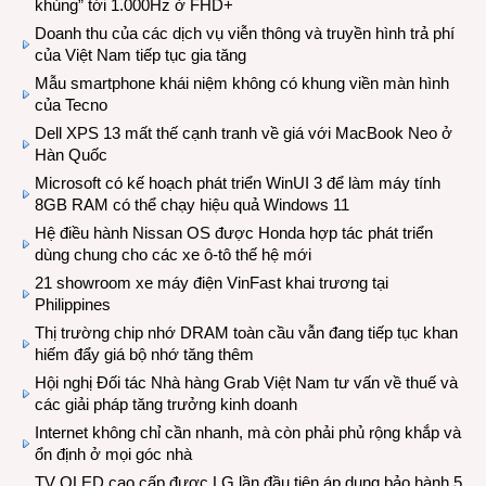
khủng” tới 1.000Hz ở FHD+
Doanh thu của các dịch vụ viễn thông và truyền hình trả phí
của Việt Nam tiếp tục gia tăng
Mẫu smartphone khái niệm không có khung viền màn hình
của Tecno
Dell XPS 13 mất thế cạnh tranh về giá với MacBook Neo ở
Hàn Quốc
Microsoft có kế hoạch phát triển WinUI 3 để làm máy tính
8GB RAM có thể chạy hiệu quả Windows 11
Hệ điều hành Nissan OS được Honda hợp tác phát triển
dùng chung cho các xe ô-tô thế hệ mới
21 showroom xe máy điện VinFast khai trương tại
Philippines
Thị trường chip nhớ DRAM toàn cầu vẫn đang tiếp tục khan
hiếm đẩy giá bộ nhớ tăng thêm
Hội nghị Đối tác Nhà hàng Grab Việt Nam tư vấn về thuế và
các giải pháp tăng trưởng kinh doanh
Internet không chỉ cần nhanh, mà còn phải phủ rộng khắp và
ổn định ở mọi góc nhà
TV OLED cao cấp được LG lần đầu tiên áp dụng bảo hành 5