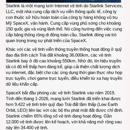
Starlink là một mạng lưới Internet vệ tinh do Starlink Services,
LLC, một nhà cung cấp dịch vụ viễn thông quốc tế, công ty
con thuộc sở hữu hoàn toàn của công ty hàng không vũ trụ
Mỹ SpaceX, vận hành. Cung cấp vùng phủ sóng cho khoảng
150 quốc gia và vùng lãnh thổ. Nó cũng hướng đến việc cung
cấp băng thông rộng di động toàn cầu. Starlink đóng vai trò
quan trọng trong sự phát triển của SpaceX.
Khác với các vệ tinh viễn thông truyền thống hoạt động ở quỹ
đạo địa tĩnh cách Trái đất khoảng 36.000km, các vệ tinh
Starlink bay ở độ cao khoảng 550km. Nhờ đó, tín hiệu truyền
tải có độ trễ thấp hơn đáng kể, giúp cải thiện chất lượng dịch
vụ internet, đặc biệt cho các ứng dụng thời gian thực như họp
trực tuyến, chơi game trực tuyến, điều khiển từ xa hay truyền
dữ liệu khẩn cấp.
SpaceX bắt đầu phóng các vệ tinh Starlink vào năm 2019.
Tính đến tháng 1-2026, mạng lưới Starlink đã triển khai được
hơn 9.422 vệ tinh trên quỹ đạo Trái đất tầm thấp (Low Earth
Orbit, LEO) liên lạc với các bộ thu phát mặt đất được chỉ định.
Starlink chiếm 65% tổng số vệ tinh đang hoạt động. Gần
12.000 vệ tinh được lên kế hoạch, với khả năng mở rộng sau
này lên 34.400 vệ tinh.