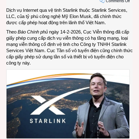
on
Comments Off
Dịch
Dịch vụ Internet qua vệ tinh
Starlink
thuộc Starlink Services,
vụ
LLC, của tỷ phú công nghệ Mỹ Elon Musk, đã chính thức
Intern
được cấp phép hoạt động trên lãnh thổ Việt Nam.
vệ
Theo
Báo Chính phủ
ngày 14-2-2026, Cục Viễn thông đã cấp
tinh
giấy phép cung cấp dịch vụ viễn thông có hạ tầng mạng, loại
Starli
mạng viễn thông cố định vệ tinh cho Công ty TNHH Starlink
được
Services Việt Nam. Cục Tần số vô tuyến điện cũng chính thức
cấp
cấp giấy phép sử dụng tần số và thiết bị vô tuyến điện cho
phép
công ty này.
hoạt
động
ở
Việt
Nam