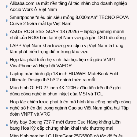
Alibaba.com ra mắt nền tảng AI tác nhân cho doanh nghiệp
Accio Work ở Việt Nam
Smartphone “siêu pin siêu mỏng 8.000mAh” TECNO POVA
Curve 2 5Gra mắt tại Việt Nam
ASUS ROG Strix SCAR 18 (2026) – laptop gaming mạnh
nhất của ROG bán tại Việt Nam với giá gần 180 triệu đồng
LAPP Việt Nam khai trương với định vị Việt Nam là trung
tâm phát triển trọng điểm trong khu vực
Hợp tác phát triển hệ sinh thái học liệu số giữa VNPT
VinaPhone và Hiệp hội VAEDR
Laptop màn hình gập 18 inch HUAWEI MateBook Fold
Ultimate Design thế hệ 2 chính thức ra mắt
Màn hình OLED 27 inch 4K 120Hz đầu tiên trên thế giới
dùng công nghệ in phun inkjet của MSI và TCL
Hợp tác chiến lược phát triển mô hình khu công nghiệp công
nghệ số hiện đại trong ngành Cao su Việt Nam giữa hai Tập
đoàn VNPT và VRG
Máy bay Boeing 737-7 mới được Cục Hàng không Liên
bang Hoa Kỳ cấp chứng nhận khai thác thương mại
Màn hình gaming LG UltraGear 25G590B có tốc độ “siêu