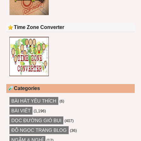
Time Zone Converter
Categories
BÀI HÁT YÊU THÍCH
(6)
BÀI VIẾT
(1,196)
DỌC ĐƯỜNG GIÓ BỤI
(407)
ĐỖ NGỌC TRANG BLOG
(36)
NGẪM & NGHĨ
(12)