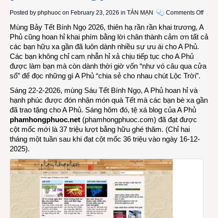
on
Posted by
phphuoc
on February 23, 2026 in
TẢN MẠN
Comments Off
Thêm
Mùng Bảy Tết Bính Ngọ 2026, thiên hạ rần rần khai trương, A
37
Phủ cũng hoan hỉ khai phím bằng lời chân thành cảm ơn tất cả
triệu
các bạn hữu xa gần đã luôn dành nhiều sự ưu ái cho A Phủ.
lời
Các bạn không chỉ cam nhẫn hỉ xả chịu tiếp tục cho A Phủ
cảm
được làm bạn mà còn dành thời giờ vốn “như vó câu qua cửa
ơn
sổ” để đọc những gì A Phủ “chia sẻ cho nhau chút Lộc Trời”.
xin
Sáng 22-2-2026, mùng Sáu Tết Bính Ngọ, A Phủ hoan hỉ và
gửi
hạnh phúc được đón nhận món quà Tết mà các bạn bè xa gần
đến
đã trao tặng cho A Phủ. Sáng hôm đó, tệ xá blog của A Phủ
bạn
phamhongphuoc.net
(
phamhongphuoc.com
) đã đạt được
đọc
cột mốc mới là 37 triệu lượt bằng hữu ghé thăm. (Chỉ hai
bằng
tháng một tuần sau khi đạt cột mốc 36 triệu vào ngày 16-12-
hữu
2025).
của
tệ
xá
pham