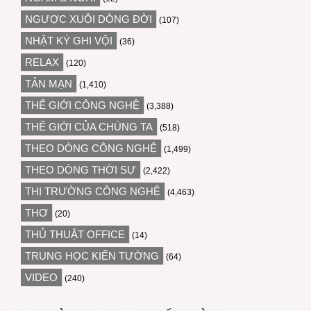
NGƯỢC XUÔI DÒNG ĐỜI
(107)
NHẬT KÝ GHI VỘI
(36)
RELAX
(120)
TẢN MẠN
(1,410)
THẾ GIỚI CÔNG NGHỆ
(3,388)
THẾ GIỚI CỦA CHÚNG TA
(518)
THEO DÒNG CÔNG NGHỆ
(1,499)
THEO DÒNG THỜI SỰ
(2,422)
THỊ TRƯỜNG CÔNG NGHỆ
(4,463)
THƠ
(20)
THỦ THUẬT OFFICE
(14)
TRUNG HỌC KIẾN TƯỜNG
(64)
VIDEO
(240)