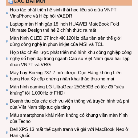
CÁC BÀI MỚI
Hợp tác phát triển hệ sinh thái học liệu số giữa VNPT
VinaPhone và Hiệp hội VAEDR
Laptop màn hình gập 18 inch HUAWEI MateBook Fold
Ultimate Design thế hệ 2 chính thức ra mắt
Màn hình OLED 27 inch 4K 120Hz đầu tiên trên thế giới
dùng công nghệ in phun inkjet của MSI và TCL
Hợp tác chiến lược phát triển mô hình khu công nghiệp công
nghệ số hiện đại trong ngành Cao su Việt Nam giữa hai Tập
đoàn VNPT và VRG
Máy bay Boeing 737-7 mới được Cục Hàng không Liên
bang Hoa Kỳ cấp chứng nhận khai thác thương mại
Màn hình gaming LG UltraGear 25G590B có tốc độ “siêu
khủng” tới 1.000Hz ở FHD+
Doanh thu của các dịch vụ viễn thông và truyền hình trả phí
của Việt Nam tiếp tục gia tăng
Mẫu smartphone khái niệm không có khung viền màn hình
của Tecno
Dell XPS 13 mất thế cạnh tranh về giá với MacBook Neo ở
Hàn Quốc