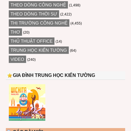
THEO DÒNG CÔNG NGHỆ
(1,498)
THEO DÒNG THỜI SỰ
(2,422)
THỊ TRƯỜNG CÔNG NGHỆ
(4,455)
THƠ
(20)
THỦ THUẬT OFFICE
(14)
TRUNG HỌC KIẾN TƯỜNG
(64)
VIDEO
(240)
GIA ĐÌNH TRUNG HỌC KIẾN TƯỜNG