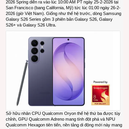
2026 Spring diễn ra vào lúc 10:00 AM PT ngày 25-2-2026 tại
hiệu
San Francisco (bang California, Mỹ) tức lúc 01:00 ngày 26-2-
năng
2026 (giờ Việt Nam). Giống như thế hệ trước, dòng Samsung
đột
Galaxy S26 Series gồm 3 phiên bản Galaxy S26, Galaxy
phá
S26+ và Galaxy S26 Ultra.
cho
dòng
smar
Sams
Gala
S26
Serie
Sở hữu nhân CPU Qualcomm Oryon thế hệ thứ ba được tùy
chỉnh, GPU Qualcomm Adreno mang tính đột phá và NPU
Qualcomm Hexagon tiên tiến, nền tảng di động mới này mang