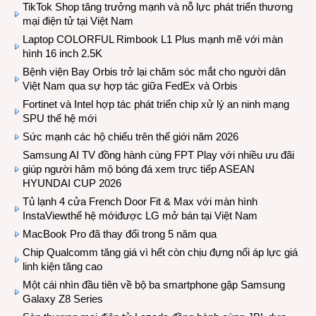
TikTok Shop tăng trưởng mạnh và nỗ lực phát triển thương
mại điện tử tại Việt Nam
Laptop COLORFUL Rimbook L1 Plus mạnh mẽ với màn
hình 16 inch 2.5K
Bệnh viện Bay Orbis trở lại chăm sóc mắt cho người dân
Việt Nam qua sự hợp tác giữa FedEx và Orbis
Fortinet và Intel hợp tác phát triển chip xử lý an ninh mạng
SPU thế hệ mới
Sức mạnh các hộ chiếu trên thế giới năm 2026
Samsung AI TV đồng hành cùng FPT Play với nhiều ưu đãi
giúp người hâm mộ bóng đá xem trực tiếp ASEAN
HYUNDAI CUP 2026
Tủ lạnh 4 cửa French Door Fit & Max với màn hình
InstaViewthế hệ mớiđược LG mở bán tại Việt Nam
MacBook Pro đã thay đổi trong 5 năm qua
Chip Qualcomm tăng giá vì hết còn chịu đựng nổi áp lực giá
linh kiện tăng cao
Một cái nhìn đầu tiên về bộ ba smartphone gập Samsung
Galaxy Z8 Series