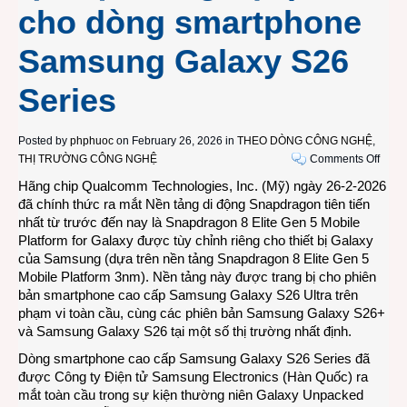
cho dòng smartphone
Samsung Galaxy S26
Series
Posted by
phphuoc
on February 26, 2026 in
THEO DÒNG CÔNG NGHỆ
,
on
THỊ TRƯỜNG CÔNG NGHỆ
Comments Off
Vi
Hãng chip Qualcomm Technologies, Inc. (Mỹ) ngày 26-2-2026
xử
đã chính thức ra mắt Nền tảng di động Snapdragon tiên tiến
lý
nhất từ trước đến nay là Snapdragon 8 Elite Gen 5 Mobile
di
Platform for Galaxy được tùy chỉnh riêng cho thiết bị Galaxy
động
của Samsung (dựa trên nền tảng Snapdragon 8 Elite Gen 5
Qual
Mobile Platform 3nm). Nền tảng này được trang bị cho phiên
Snap
bản smartphone cao cấp Samsung Galaxy S26 Ultra trên
8
phạm vi toàn cầu, cùng các phiên bản Samsung Galaxy S26+
Elite
và Samsung Galaxy S26 tại một số thị trường nhất định.
for
Dòng smartphone cao cấp Samsung Galaxy S26 Series đã
Gala
được Công ty Điện tử Samsung Electronics (Hàn Quốc) ra
mang
mắt toàn cầu trong sự kiện thường niên Galaxy Unpacked
lại