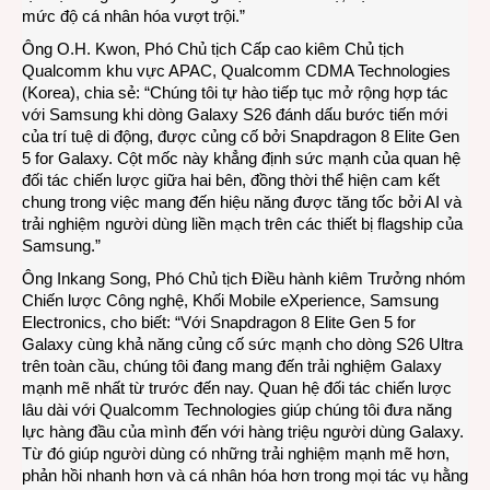
mức độ cá nhân hóa vượt trội.”
Ông O.H. Kwon, Phó Chủ tịch Cấp cao kiêm Chủ tịch
Qualcomm khu vực APAC, Qualcomm CDMA Technologies
(Korea), chia sẻ: “Chúng tôi tự hào tiếp tục mở rộng hợp tác
với Samsung khi dòng Galaxy S26 đánh dấu bước tiến mới
của trí tuệ di động, được củng cố bởi Snapdragon 8 Elite Gen
5 for Galaxy. Cột mốc này khẳng định sức mạnh của quan hệ
đối tác chiến lược giữa hai bên, đồng thời thể hiện cam kết
chung trong việc mang đến hiệu năng được tăng tốc bởi AI và
trải nghiệm người dùng liền mạch trên các thiết bị flagship của
Samsung.”
Ông Inkang Song, Phó Chủ tịch Điều hành kiêm Trưởng nhóm
Chiến lược Công nghệ, Khối Mobile eXperience, Samsung
Electronics, cho biết: “Với Snapdragon 8 Elite Gen 5 for
Galaxy cùng khả năng củng cố sức mạnh cho dòng S26 Ultra
trên toàn cầu, chúng tôi đang mang đến trải nghiệm Galaxy
mạnh mẽ nhất từ trước đến nay. Quan hệ đối tác chiến lược
lâu dài với Qualcomm Technologies giúp chúng tôi đưa năng
lực hàng đầu của mình đến với hàng triệu người dùng Galaxy.
Từ đó giúp người dùng có những trải nghiệm mạnh mẽ hơn,
phản hồi nhanh hơn và cá nhân hóa hơn trong mọi tác vụ hằng