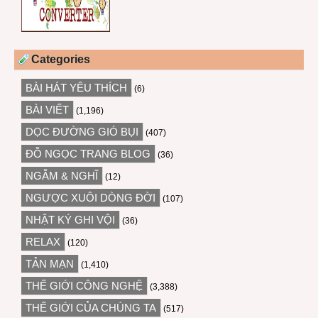
Categories
BÀI HÁT YÊU THÍCH
(6)
BÀI VIẾT
(1,196)
DỌC ĐƯỜNG GIÓ BỤI
(407)
ĐỖ NGỌC TRANG BLOG
(36)
NGẪM & NGHĨ
(12)
NGƯỢC XUÔI DÒNG ĐỜI
(107)
NHẬT KÝ GHI VỘI
(36)
RELAX
(120)
TẢN MẠN
(1,410)
THẾ GIỚI CÔNG NGHỆ
(3,388)
THẾ GIỚI CỦA CHÚNG TA
(517)