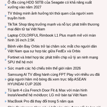
Ổ đĩa cứng HDD 50TB của Seagate có khả năng xuất
xưởng vào năm 2027
TV thông minh ảnh hưởng tới thói quen của người xem
truyền hình
TikTok Shop tăng trưởng mạnh và nỗ lực phát triển thương
mại điện tử tại Việt Nam
Laptop COLORFUL Rimbook L1 Plus mạnh mẽ với màn
hình 16 inch 2.5K
Bệnh viện Bay Orbis trở lại chăm sóc mắt cho người dân
Việt Nam qua sự hợp tác giữa FedEx và Orbis
Fortinet và Intel hợp tác phát triển chip xử lý an ninh mạng
SPU thế hệ mới
Sức mạnh các hộ chiếu trên thế giới năm 2026
Samsung AI TV đồng hành cùng FPT Play với nhiều ưu đãi
giúp người hâm mộ bóng đá xem trực tiếp ASEAN
HYUNDAI CUP 2026
Tủ lạnh 4 cửa French Door Fit & Max với màn hình
InstaViewthế hệ mớiđược LG mở bán tại Việt Nam
MacBook Pro đã thay đổi trong 5 năm qua