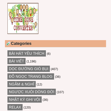
Categories
BÀI HÁT YÊU THÍCH
(6)
BÀI VIẾT
(1,196)
DỌC ĐƯỜNG GIÓ BỤI
(407)
ĐỖ NGỌC TRANG BLOG
(36)
NGẪM & NGHĨ
(12)
NGƯỢC XUÔI DÒNG ĐỜI
(107)
NHẬT KÝ GHI VỘI
(36)
RELAX
(120)