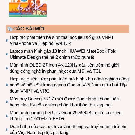
CÁC BÀI MỚI
Hợp tác phát triển hệ sinh thái học liệu số giữa VNPT
VinaPhone và Hiệp hội VAEDR
Laptop màn hình gập 18 inch HUAWEI MateBook Fold
Ultimate Design thế hệ 2 chính thức ra mắt
Màn hình OLED 27 inch 4K 120Hz đầu tiên trên thế giới
dùng công nghệ in phun inkjet của MSI và TCL
Hợp tác chiến lược phát triển mô hình khu công nghiệp công
nghệ số hiện đại trong ngành Cao su Việt Nam giữa hai Tập
đoàn VNPT và VRG
Máy bay Boeing 737-7 mới được Cục Hàng không Liên
bang Hoa Kỳ cấp chứng nhận khai thác thương mại
Màn hình gaming LG UltraGear 25G590B có tốc độ “siêu
khủng” tới 1.000Hz ở FHD+
Doanh thu của các dịch vụ viễn thông và truyền hình trả phí
của Việt Nam tiếp tục gia tăng