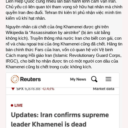
Liên Hiệp Quốc cũng nhiều lần ban hành lệnh cấm vận Iran.
Chủ yếu có liên quan tới tham vọng sở hữu hạt nhân mà chính
quyền Iran đeo đuổi. Tehran thì kiên trì phủ nhận việc mình tìm
kiếm vũ khí hạt nhân.
Nguyên nhân cái chết của ông Khamenei được ghi trên
Wikipedia là “
Assassination by airstrike
” (bị ám sát bằng
không kích).
Truyền thông nhà nước Iran
cho biết con gái, con
rể và cháu ngoại trai của ông Khamenei cũng đã chết. Hãng tin
bán chính thức
Fars
của Iran, vốn có quan hệ với Vệ binh
Cách mạng Hồi giáo Iran (Islamic Revolutionary Guard Corps,
IRGC), cho biết họ nhận được tin có một người con dâu của
Khamenei cũng bị chết trong cuộc không kích.