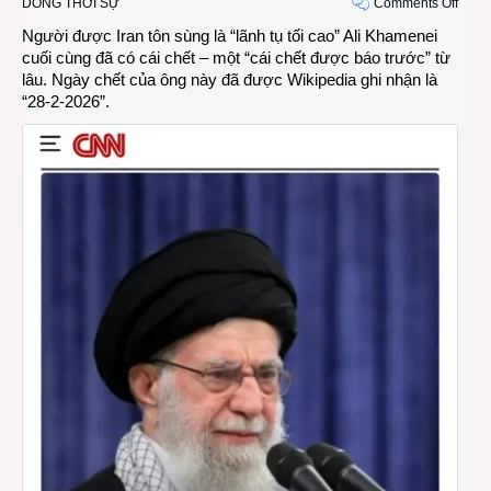
on
DÒNG THỜI SỰ
Comments Off
Ngày
Người được Iran tôn sùng là “lãnh tụ tối cao”
Ali Khamenei
“D”
cuối cùng đã có cái chết – một “cái chết được báo trước” từ
của
lâu. Ngày chết của ông này đã được Wikipedia ghi nhận là
“lãnh
“28-2-2026”.
tụ
tối
cao”
Iran
Ali
Kham