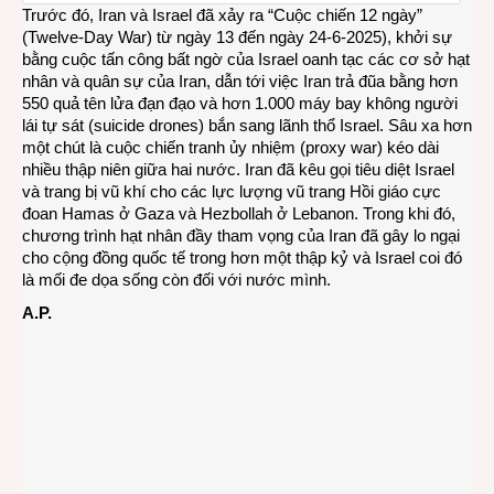
Trước đó, Iran và Israel đã xảy ra “Cuộc chiến 12 ngày”
(
Twelve-Day War
) từ ngày 13 đến ngày 24-6-2025), khởi sự
bằng cuộc tấn công bất ngờ của Israel oanh tạc các cơ sở hạt
nhân và quân sự của Iran, dẫn tới việc Iran trả đũa bằng hơn
550 quả tên lửa đạn đạo và hơn 1.000 máy bay không người
lái tự sát (suicide drones) bắn sang lãnh thổ Israel. Sâu xa hơn
một chút là cuộc chiến tranh ủy nhiệm (proxy war) kéo dài
nhiều thập niên giữa hai nước. Iran đã kêu gọi tiêu diệt Israel
và trang bị vũ khí cho các lực lượng vũ trang Hồi giáo cực
đoan Hamas ở Gaza và Hezbollah ở Lebanon. Trong khi đó,
chương trình hạt nhân đầy tham vọng của Iran đã gây lo ngại
cho cộng đồng quốc tế trong hơn một thập kỷ và Israel coi đó
là mối đe dọa sống còn đối với nước mình.
A.P.