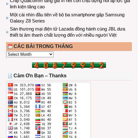
Chip Qualcomm tăng giá vì hết còn chịu đựng nổi áp lực giá
linh kiện tăng cao
Một cái nhìn đầu tiên về bộ ba smartphone gập Samsung
Galaxy Z8 Series
Sàn thương mại điện tử Lazada đồng hành cùng JBL dưa
thiết bị âm thanh chất lượng đến với nhiều người Việt
CÁC BÀI TRONG THÁNG
CÁC
BÀI
TRONG
THÁNG
Cảm Ơn Bạn – Thanks