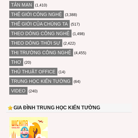
TẢN MẠN
(1,410)
THẾ GIỚI CÔNG NGHỆ
(3,388)
THẾ GIỚI CỦA CHÚNG TA
(517)
THEO DÒNG CÔNG NGHỆ
(1,498)
THEO DÒNG THỜI SỰ
(2,422)
THỊ TRƯỜNG CÔNG NGHỆ
(4,455)
THƠ
(20)
THỦ THUẬT OFFICE
(14)
TRUNG HỌC KIẾN TƯỜNG
(64)
VIDEO
(240)
GIA ĐÌNH TRUNG HỌC KIẾN TƯỜNG