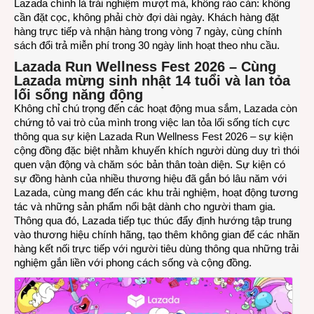
Lazada chính là trải nghiệm mượt mà, không rào cản: không
cần đặt cọc, không phải chờ đợi dài ngày. Khách hàng đặt
hàng trực tiếp và nhận hàng trong vòng 7 ngày, cùng chính
sách đổi trả miễn phí trong 30 ngày linh hoạt theo nhu cầu.
Lazada Run Wellness Fest 2026 – Cùng
Lazada mừng sinh nhật 14 tuổi và lan tỏa
lối sống năng động
Không chỉ chú trọng đến các hoạt động mua sắm, Lazada còn
chứng tỏ vai trò của mình trong việc lan tỏa lối sống tích cực
thông qua sự kiện Lazada Run Wellness Fest 2026 – sự kiện
cộng đồng đặc biệt nhằm khuyến khích người dùng duy trì thói
quen vận động và chăm sóc bản thân toàn diện. Sự kiện có
sự đồng hành của nhiều thương hiệu đã gắn bó lâu năm với
Lazada, cùng mang đến các khu trải nghiệm, hoạt động tương
tác và những sản phẩm nổi bật dành cho người tham gia.
Thông qua đó, Lazada tiếp tục thúc đẩy định hướng tập trung
vào thương hiệu chính hãng, tạo thêm không gian để các nhãn
hàng kết nối trực tiếp với người tiêu dùng thông qua những trải
nghiệm gắn liền với phong cách sống và cộng đồng.