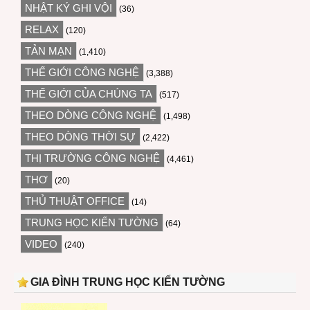
NHẬT KÝ GHI VỘI
(36)
RELAX
(120)
TẢN MẠN
(1,410)
THẾ GIỚI CÔNG NGHỆ
(3,388)
THẾ GIỚI CỦA CHÚNG TA
(517)
THEO DÒNG CÔNG NGHỆ
(1,498)
THEO DÒNG THỜI SỰ
(2,422)
THỊ TRƯỜNG CÔNG NGHỆ
(4,461)
THƠ
(20)
THỦ THUẬT OFFICE
(14)
TRUNG HỌC KIẾN TƯỜNG
(64)
VIDEO
(240)
GIA ĐÌNH TRUNG HỌC KIẾN TƯỜNG