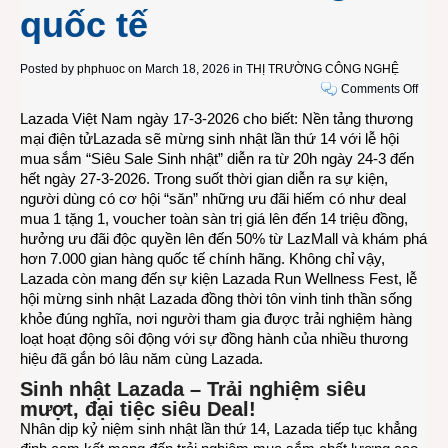
quốc tế
Posted by
phphuoc
on March 18, 2026 in
THỊ TRƯỜNG CÔNG NGHỆ
on
Comments Off
Khởi
Lazada Việt Nam ngày 17-3-2026 cho biết: Nền tảng thương
động
mại điện tửLazada sẽ mừng sinh nhật lần thứ 14 với lễ hội
“Siêu
mua sắm “Siêu Sale Sinh nhật” diễn ra từ 20h ngày 24-3 đến
Sale
hết ngày 27-3-2026. Trong suốt thời gian diễn ra sự kiện,
Sinh
người dùng có cơ hội “săn” những ưu đãi hiếm có như deal
nhật”
mua 1 tặng 1, voucher toàn sàn trị giá lên đến 14 triệu đồng,
14
hưởng ưu đãi độc quyền lên đến 50% từ LazMall và khám phá
tuổi
hơn 7.000 gian hàng quốc tế chính hãng. Không chỉ vậy,
của
Lazada còn mang đến sự kiện Lazada Run Wellness Fest, lễ
Laza
hội mừng sinh nhật Lazada đồng thời tôn vinh tinh thần sống
với
khỏe đúng nghĩa, nơi người tham gia được trải nghiệm hàng
nhiều
loạt hoạt động sôi động với sự đồng hành của nhiều thương
deal
hiệu đã gắn bó lâu năm cùng Lazada.
hời,
Sinh nhật Lazada – Trải nghiệm siêu
mua
mượt, đại tiệc siêu Deal!
sắm
Nhân dịp kỷ niệm sinh nhật lần thứ 14, Lazada tiếp tục khẳng
hàng