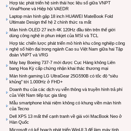
Hợp tác phát triển hệ sinh thái học liệu số giữa VNPT
VinaPhone và Hiệp hội VAEDR
Laptop màn hình gập 18 inch HUAWEI MateBook Fold
Ultimate Design thế hệ 2 chính thức ra mắt
Màn hình OLED 27 inch 4K 120Hz đầu tiên trên thế giới
dùng công nghệ in phun inkjet của MSI và TCL
Hợp tác chiến lược phát triển mô hình khu công nghiệp công
nghệ số hiện đại trong ngành Cao su Việt Nam giữa hai Tập
đoàn VNPT và VRG
Máy bay Boeing 737-7 mới được Cục Hàng không Liên
bang Hoa Kỳ cấp chứng nhận khai thác thương mại
Màn hình gaming LG UltraGear 25G590B có tốc độ “siêu
khủng” tới 1.000Hz ở FHD+
Doanh thu của các dịch vụ viễn thông và truyền hình trả phí
của Việt Nam tiếp tục gia tăng
Mẫu smartphone khái niệm không có khung viền màn hình
của Tecno
Dell XPS 13 mất thế cạnh tranh về giá với MacBook Neo ở
Hàn Quốc
Microsoft có kế hoạch phát triển WinUI 3 để làm máy tính