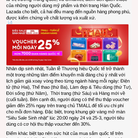
của những người dùng mỹ phẩm và thời trang Hàn Quốc.
Lazada cho biết, cả hai đều mang đến nguồn hàng phong phú,
được kiểm chứng về chất lượng và xuất xứ.
Nhân dịp sinh nhật, Tuần lễ Thương hiệu Quốc tế trở thành
một trong những tâm điểm khuyến mãi đáng chú ý nhất với
lịch giảm giá xoay vòng theo từng ngành hàng mỗi ngày: Điện
tử (thứ Hai), Thể thao (thứ Ba), Làm đẹp & Tiêu dùng (thứ Tư),
Đời sống (thứ Năm), Thời trang (thứ Sáu) và Hàng mới về
(cuối tuần). Bên cạnh đó, người dùng có thể thu thập voucher
giảm đến 25% ngay trên trang chủ TMALL để tối ưu chi phí
cho mỗi đơn hàng. Đặc biệt, trong khung giờ vàng mở màn
“Siêu Sale Sinh nhật” lúc 20:00 ngày 24 và 25-3, người tiêu
dùng có cơ hội thu thập voucher đến 30%.
Điểm khác biệt tạo nên sức hút của mua sắm quốc tế trên