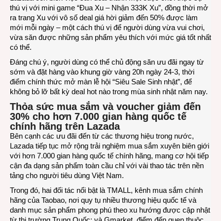
thú vị với mini game “Đua Xu – Nhận 333K Xu”, đồng thời mở
ra trang Xu với vô số deal giá hời giảm đến 50% được làm
mới mỗi ngày – một cách thú vị để người dùng vừa vui chơi,
vừa săn được những sản phẩm yêu thích với mức giá tốt nhất
có thể.
Đáng chú ý, người dùng có thể chủ động săn ưu đãi ngay từ
sớm và đặt hàng vào khung giờ vàng 20h ngày 24-3, thời
điểm chính thức mở màn lễ hội “Siêu Sale Sinh nhật”, để
không bỏ lỡ bất kỳ deal hot nào trong mùa sinh nhật năm nay.
Thỏa sức mua sắm và voucher giảm đến
30% cho hơn 7.000 gian hàng quốc tế
chính hãng trên Lazada
Bên cạnh các ưu đãi đến từ các thương hiệu trong nước,
Lazada tiếp tục mở rộng trải nghiệm mua sắm xuyên biên giới
với hơn 7.000 gian hàng quốc tế chính hãng, mang cơ hội tiếp
cận đa dạng sản phẩm toàn cầu chỉ với vài thao tác trên nền
tảng cho người tiêu dùng Việt Nam.
Trong đó, hai đối tác nổi bật là TMALL, kênh mua sắm chính
hãng của Taobao, nơi quy tụ nhiều thương hiệu quốc tế và
danh mục sản phẩm phong phú theo xu hướng được cập nhật
từ thị trường Trung Quốc; và Gmarket, điểm đến quen thuộc