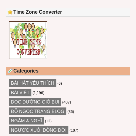
Time Zone Converter
Categories
BÀI HÁT YÊU THÍCH
(6)
BÀI VIẾT
(1,196)
DỌC ĐƯỜNG GIÓ BỤI
(407)
ĐỖ NGỌC TRANG BLOG
(36)
NGẪM & NGHĨ
(12)
NGƯỢC XUÔI DÒNG ĐỜI
(107)