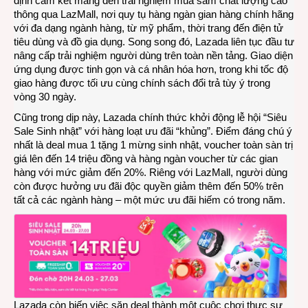
định cam kết mang đến trải nghiệm mua sắm chất lượng cao
quốc
thông qua LazMall, nơi quy tụ hàng ngàn gian hàng chính hãng
tế
với đa dạng ngành hàng, từ mỹ phẩm, thời trang đến điện tử
tiêu dùng và đồ gia dụng. Song song đó, Lazada liên tục đầu tư
nâng cấp trải nghiệm người dùng trên toàn nền tảng. Giao diện
ứng dụng được tinh gọn và cá nhân hóa hơn, trong khi tốc độ
giao hàng được tối ưu cùng chính sách đổi trả tùy ý trong
vòng 30 ngày.
Cũng trong dịp này, Lazada chính thức khởi động lễ hội “Siêu
Sale Sinh nhật” với hàng loạt ưu đãi “khủng”. Điểm đáng chú ý
nhất là deal mua 1 tặng 1 mừng sinh nhật, voucher toàn sàn trị
giá lên đến 14 triệu đồng và hàng ngàn voucher từ các gian
hàng với mức giảm đến 20%. Riêng với LazMall, người dùng
còn được hưởng ưu đãi độc quyền giảm thêm đến 50% trên
tất cả các ngành hàng – một mức ưu đãi hiếm có trong năm.
Lazada còn biến việc săn deal thành một cuộc chơi thực sự