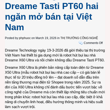
Dreame Tasti PT60 hai
ngăn mở bán tại Việt
Nam
Posted by
phphuoc
on March 19, 2026 in
THỊ TRƯỜNG CÔNG NGHỆ
on
Comments Off
Robo
Dreame Technology ngày 19-3-2026 đã giới thiệu tại thị trường
hút
Việt Nam hai thiết bị gia dụng mới là robot hút bụi lau nhà
bụi
Dreame X60 Ultra và nồi chiên không dầu Dreame Tasti PT60.
lau
Dreame X60 Ultra là phiên bản nâng cấp toàn diện từ Dreame
nhà
X50 Ultra (mẫu robot hút bụi lau nhà cao cấp – có giá bán lẻ
Drea
thực tế từ 20 triệu đồng trở lên – đạt doanh số dẫn đầu trên
X60
nền tảng thương mại điện tử Shopee trong năm 2025. Sự ra
Ultra
đời của X60 Ultra không chỉ đánh dấu bước tiến vượt bậc về
siêu
công nghệ của Dreame mà còn thiết lập những tiêu chuẩn mới
mạnh
trong phân khúc robot hút bụi lau nhà cao cấp, đặc biệt ở khả
36.0
năng di chuyển linh hoạt, điều hướng thông minh và hiệu suất
và
làm sạch vượt trội.
nồi