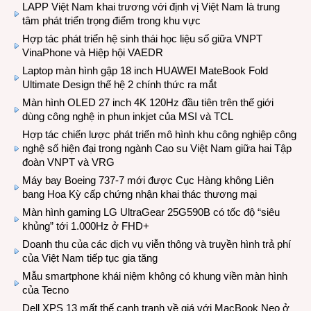
LAPP Việt Nam khai trương với định vị Việt Nam là trung
tâm phát triển trọng điểm trong khu vực
Hợp tác phát triển hệ sinh thái học liệu số giữa VNPT
VinaPhone và Hiệp hội VAEDR
Laptop màn hình gập 18 inch HUAWEI MateBook Fold
Ultimate Design thế hệ 2 chính thức ra mắt
Màn hình OLED 27 inch 4K 120Hz đầu tiên trên thế giới
dùng công nghệ in phun inkjet của MSI và TCL
Hợp tác chiến lược phát triển mô hình khu công nghiệp công
nghệ số hiện đại trong ngành Cao su Việt Nam giữa hai Tập
đoàn VNPT và VRG
Máy bay Boeing 737-7 mới được Cục Hàng không Liên
bang Hoa Kỳ cấp chứng nhận khai thác thương mại
Màn hình gaming LG UltraGear 25G590B có tốc độ “siêu
khủng” tới 1.000Hz ở FHD+
Doanh thu của các dịch vụ viễn thông và truyền hình trả phí
của Việt Nam tiếp tục gia tăng
Mẫu smartphone khái niệm không có khung viền màn hình
của Tecno
Dell XPS 13 mất thế cạnh tranh về giá với MacBook Neo ở