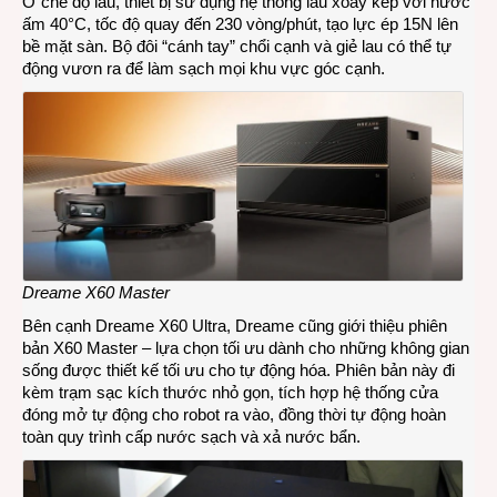
Ở chế độ lau, thiết bị sử dụng hệ thống lau xoay kép với nước
ấm 40°C, tốc độ quay đến 230 vòng/phút, tạo lực ép 15N lên
bề mặt sàn. Bộ đôi “cánh tay” chổi cạnh và giẻ lau có thể tự
động vươn ra để làm sạch mọi khu vực góc cạnh.
Dreame X60 Master
Bên cạnh Dreame X60 Ultra, Dreame cũng giới thiệu phiên
bản X60 Master – lựa chọn tối ưu dành cho những không gian
sống được thiết kế tối ưu cho tự động hóa. Phiên bản này đi
kèm trạm sạc kích thước nhỏ gọn, tích hợp hệ thống cửa
đóng mở tự động cho robot ra vào, đồng thời tự động hoàn
toàn quy trình cấp nước sạch và xả nước bẩn.