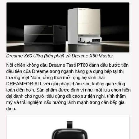
chiên
khôn
dầu
Drea
Tasti
PT60
hai
ngăn
mở
Dreame X60 Ultra (bên phải) và Dreame X60 Master.
bán
tại
Nồi chiên không dầu Dreame Tasti PT60 đánh dấu bước tiến
Việt
đầu tiên của Dreame trong ngành hàng gia dụng bếp tại thị
Nam
trường Việt Nam, đồng thời mở rộng hệ sinh thái
DREAMFOR:ALL với giải pháp chăm sóc không gian sống
toàn diện hơn. Sản phẩm được định vị như một lựa chọn hiện
đại dành cho người tiêu dùng đề cao sự tiện nghi, tính thẩm
mỹ và trải nghiệm nấu nướng lành mạnh trong căn bếp gia
đình.