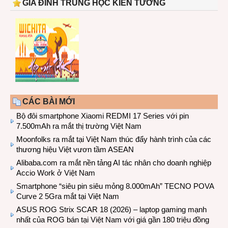
GIA ĐÌNH TRUNG HỌC KIẾN TƯỜNG
CÁC BÀI MỚI
Bộ đôi smartphone Xiaomi REDMI 17 Series với pin
7.500mAh ra mắt thị trường Việt Nam
Moonfolks ra mắt tại Việt Nam thúc đẩy hành trình của các
thương hiệu Việt vươn tầm ASEAN
Alibaba.com ra mắt nền tảng AI tác nhân cho doanh nghiệp
Accio Work ở Việt Nam
Smartphone “siêu pin siêu mỏng 8.000mAh” TECNO POVA
Curve 2 5Gra mắt tại Việt Nam
ASUS ROG Strix SCAR 18 (2026) – laptop gaming mạnh
nhất của ROG bán tại Việt Nam với giá gần 180 triệu đồng