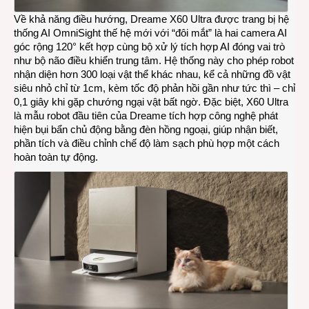
Về khả năng điều hướng, Dreame X60 Ultra được trang bị hệ
thống AI OmniSight thế hệ mới với “đôi mắt” là hai camera AI
góc rộng 120° kết hợp cùng bộ xử lý tích hợp AI đóng vai trò
như bộ não điều khiển trung tâm. Hệ thống này cho phép robot
nhận diện hơn 300 loại vật thể khác nhau, kể cả những đồ vật
siêu nhỏ chỉ từ 1cm, kèm tốc độ phản hồi gần như tức thì – chỉ
0,1 giây khi gặp chướng ngại vật bất ngờ. Đặc biệt, X60 Ultra
là mẫu robot đầu tiên của Dreame tích hợp công nghệ phát
hiện bụi bẩn chủ động bằng đèn hồng ngoại, giúp nhận biết,
phần tích và điều chỉnh chế độ làm sạch phù hợp một cách
hoàn toàn tự động.