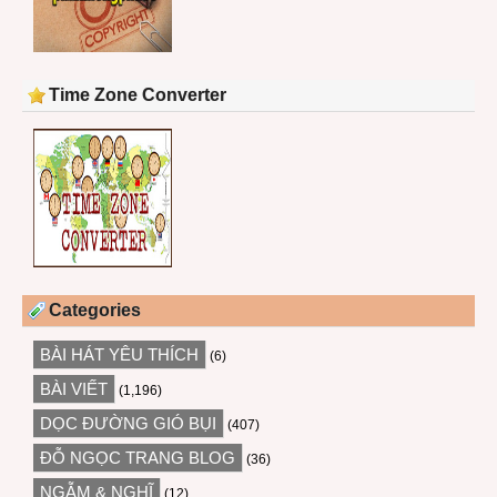
Time Zone Converter
Categories
BÀI HÁT YÊU THÍCH
(6)
BÀI VIẾT
(1,196)
DỌC ĐƯỜNG GIÓ BỤI
(407)
ĐỖ NGỌC TRANG BLOG
(36)
NGẪM & NGHĨ
(12)