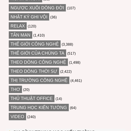
NGƯỢC XUÔI DÒNG ĐỜI
(107)
NHẬT KÝ GHI VỘI
(36)
RELAX
(120)
TẢN MẠN
(1,410)
THẾ GIỚI CÔNG NGHỆ
(3,388)
THẾ GIỚI CỦA CHÚNG TA
(517)
THEO DÒNG CÔNG NGHỆ
(1,498)
THEO DÒNG THỜI SỰ
(2,422)
THỊ TRƯỜNG CÔNG NGHỆ
(4,461)
THƠ
(20)
THỦ THUẬT OFFICE
(14)
TRUNG HỌC KIẾN TƯỜNG
(64)
VIDEO
(240)