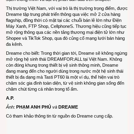
Thị trường Việt Nam, với vai trò là thị trường trọng điểm, được
Dreame tập trung phát triển thông qua việc mở 2 cửa hàng
flagship, đồng thời có mặt tại các chuỗi bán lẻ lớn như Điện
Máy Xanh, FTP Shop, CellphoneS. Thương hiệu cũng tiếp tục
mở rộng thông qua các nền tảng thương mại điện tử lớn như
Shopee và TikTok Shop, qua đó củng cố mạng lưới bán hàng
đa kênh.
Dreame cho biết: Trong thời gian tới, Dreame sẽ không ngừng
mở rộng hệ sinh thái DREAMFOR:ALL tại Việt Nam. Không
còn đóng khung trong thiết bị vệ sinh thông minh, Dreame
đang mang đến cho người dùng trong nước một hệ sinh thái
thiết bị đa dạng mà Tasti PT60 là một ví dụ, thể hiện vai trò
chăm sóc gia đình toàn diện, từ vệ sinh không gian sống đến
chăm chút từng cá nhân trong tổ ấm.
A.P.
Ảnh:
PHẠM ANH PHÚ
và
DREAME
Có tham khảo thông tin từ nguồn do Dreame cung cấp.