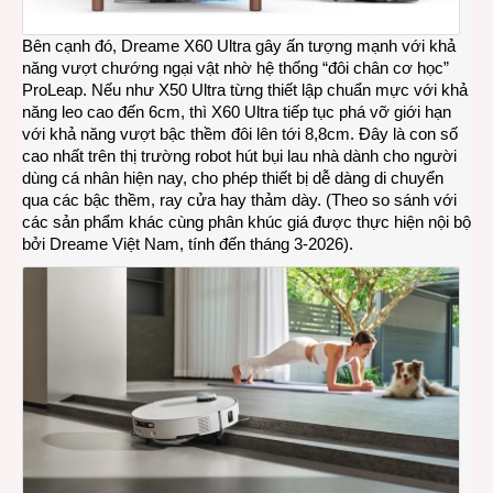
Bên cạnh đó, Dreame X60 Ultra gây ấn tượng mạnh với khả
năng vượt chướng ngại vật nhờ hệ thống “đôi chân cơ học”
ProLeap. Nếu như X50 Ultra từng thiết lập chuẩn mực với khả
năng leo cao đến 6cm, thì X60 Ultra tiếp tục phá vỡ giới hạn
với khả năng vượt bậc thềm đôi lên tới 8,8cm. Đây là con số
cao nhất trên thị trường robot hút bụi lau nhà dành cho người
dùng cá nhân hiện nay, cho phép thiết bị dễ dàng di chuyển
qua các bậc thềm, ray cửa hay thảm dày. (Theo so sánh với
các sản phẩm khác cùng phân khúc giá được thực hiện nội bộ
bởi Dreame Việt Nam, tính đến tháng 3-2026).