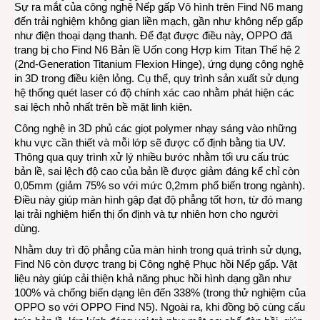
Sự ra mắt của công nghệ Nếp gấp Vô hình trên Find N6 mang
đến trải nghiệm không gian liền mạch, gần như không nếp gấp
như điện thoại dạng thanh. Để đạt được điều này, OPPO đã
trang bị cho Find N6 Bản lề Uốn cong Hợp kim Titan Thế hệ 2
(2nd-Generation Titanium Flexion Hinge), ứng dụng công nghệ
in 3D trong điều kiện lỏng. Cụ thể, quy trình sản xuất sử dụng
hệ thống quét laser có độ chính xác cao nhằm phát hiện các
sai lệch nhỏ nhất trên bề mặt linh kiện.
Công nghệ in 3D phủ các giọt polymer nhạy sáng vào những
khu vực cần thiết và mỗi lớp sẽ được cố định bằng tia UV.
Thông qua quy trình xử lý nhiều bước nhằm tối ưu cấu trúc
bản lề, sai lệch độ cao của bản lề được giảm đáng kể chỉ còn
0,05mm (giảm 75% so với mức 0,2mm phổ biến trong ngành).
Điều này giúp màn hình gập đạt độ phẳng tốt hơn, từ đó mang
lại trải nghiệm hiển thị ổn định và tự nhiên hơn cho người
dùng.
Nhằm duy trì độ phẳng của màn hình trong quá trình sử dụng,
Find N6 còn được trang bị Công nghệ Phục hồi Nếp gấp. Vật
liệu này giúp cải thiện khả năng phục hồi hình dạng gần như
100% và chống biến dạng lên đến 338% (trong thử nghiệm của
OPPO so với OPPO Find N5). Ngoài ra, khi đồng bộ cùng cấu