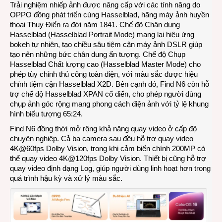
Trải nghiệm nhiếp ảnh được nâng cấp với các tính năng do
OPPO đồng phát triển cùng Hasselblad, hãng máy ảnh huyền
thoại Thụy Điển ra đời năm 1841. Chế độ Chân dung
Hasselblad (Hasselblad Portrait Mode) mang lại hiệu ứng
bokeh tự nhiên, tạo chiều sâu tiệm cận máy ảnh DSLR giúp
tạo nên những bức chân dung ấn tượng. Chế độ Chụp
Hasselblad Chất lượng cao (Hasselblad Master Mode) cho
phép tùy chỉnh thủ công toàn diện, với màu sắc được hiệu
chỉnh tiệm cận Hasselblad X2D. Bên cạnh đó, Find N6 còn hỗ
trợ chế độ Hasselblad XPAN cổ điển, cho phép người dùng
chụp ảnh góc rộng mang phong cách điện ảnh với tỷ lệ khung
hình biểu tượng 65:24.
Find N6 đồng thời mở rộng khả năng quay video ở cấp độ
chuyên nghiệp. Cả ba camera sau đều hỗ trợ quay video
4K@60fps Dolby Vision, trong khi cảm biến chính 200MP có
thể quay video 4K@120fps Dolby Vision. Thiết bị cũng hỗ trợ
quay video định dạng Log, giúp người dùng linh hoạt hơn trong
quá trình hậu kỳ và xử lý màu sắc.