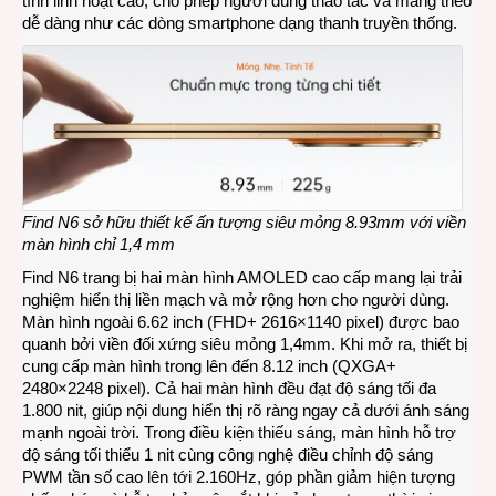
tính linh hoạt cao, cho phép người dùng thao tác và mang theo
dễ dàng như các dòng smartphone dạng thanh truyền thống.
Find N6 sở hữu thiết kế ấn tượng siêu mỏng 8.93mm với viền
màn hình chỉ 1,4 mm
Find N6 trang bị hai màn hình AMOLED cao cấp mang lại trải
nghiệm hiển thị liền mạch và mở rộng hơn cho người dùng.
Màn hình ngoài 6.62 inch (FHD+ 2616×1140 pixel) được bao
quanh bởi viền đối xứng siêu mỏng 1,4mm. Khi mở ra, thiết bị
cung cấp màn hình trong lên đến 8.12 inch (QXGA+
2480×2248 pixel). Cả hai màn hình đều đạt độ sáng tối đa
1.800 nit, giúp nội dung hiển thị rõ ràng ngay cả dưới ánh sáng
mạnh ngoài trời. Trong điều kiện thiếu sáng, màn hình hỗ trợ
độ sáng tối thiểu 1 nit cùng công nghệ điều chỉnh độ sáng
PWM tần số cao lên tới 2.160Hz, góp phần giảm hiện tượng