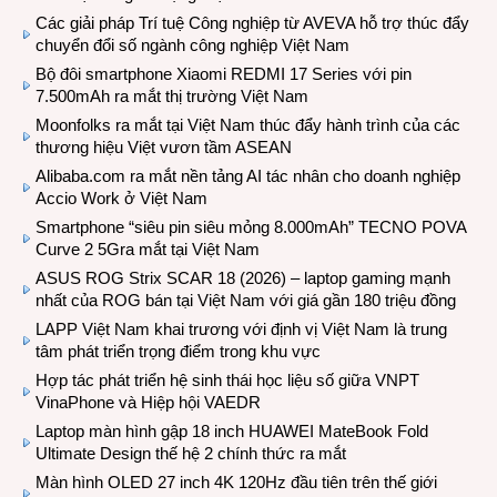
Các giải pháp Trí tuệ Công nghiệp từ AVEVA hỗ trợ thúc đẩy
chuyển đổi số ngành công nghiệp Việt Nam
Bộ đôi smartphone Xiaomi REDMI 17 Series với pin
7.500mAh ra mắt thị trường Việt Nam
Moonfolks ra mắt tại Việt Nam thúc đẩy hành trình của các
thương hiệu Việt vươn tầm ASEAN
Alibaba.com ra mắt nền tảng AI tác nhân cho doanh nghiệp
Accio Work ở Việt Nam
Smartphone “siêu pin siêu mỏng 8.000mAh” TECNO POVA
Curve 2 5Gra mắt tại Việt Nam
ASUS ROG Strix SCAR 18 (2026) – laptop gaming mạnh
nhất của ROG bán tại Việt Nam với giá gần 180 triệu đồng
LAPP Việt Nam khai trương với định vị Việt Nam là trung
tâm phát triển trọng điểm trong khu vực
Hợp tác phát triển hệ sinh thái học liệu số giữa VNPT
VinaPhone và Hiệp hội VAEDR
Laptop màn hình gập 18 inch HUAWEI MateBook Fold
Ultimate Design thế hệ 2 chính thức ra mắt
Màn hình OLED 27 inch 4K 120Hz đầu tiên trên thế giới