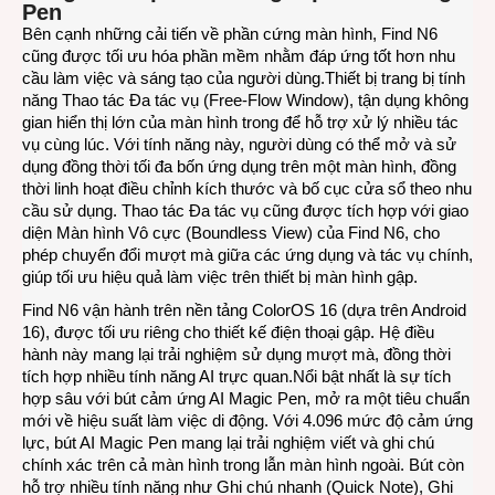
Pen
Bên cạnh những cải tiến về phần cứng màn hình, Find N6
cũng được tối ưu hóa phần mềm nhằm đáp ứng tốt hơn nhu
cầu làm việc và sáng tạo của người dùng.Thiết bị trang bị tính
năng Thao tác Đa tác vụ (Free-Flow Window), tận dụng không
gian hiển thị lớn của màn hình trong để hỗ trợ xử lý nhiều tác
vụ cùng lúc. Với tính năng này, người dùng có thể mở và sử
dụng đồng thời tối đa bốn ứng dụng trên một màn hình, đồng
thời linh hoạt điều chỉnh kích thước và bố cục cửa sổ theo nhu
cầu sử dụng. Thao tác Đa tác vụ cũng được tích hợp với giao
diện Màn hình Vô cực (Boundless View) của Find N6, cho
phép chuyển đổi mượt mà giữa các ứng dụng và tác vụ chính,
giúp tối ưu hiệu quả làm việc trên thiết bị màn hình gập.
Find N6 vận hành trên nền tảng ColorOS 16 (dựa trên Android
16), được tối ưu riêng cho thiết kế điện thoại gập. Hệ điều
hành này mang lại trải nghiệm sử dụng mượt mà, đồng thời
tích hợp nhiều tính năng AI trực quan.Nổi bật nhất là sự tích
hợp sâu với bút cảm ứng AI Magic Pen, mở ra một tiêu chuẩn
mới về hiệu suất làm việc di động. Với 4.096 mức độ cảm ứng
lực, bút AI Magic Pen mang lại trải nghiệm viết và ghi chú
chính xác trên cả màn hình trong lẫn màn hình ngoài. Bút còn
hỗ trợ nhiều tính năng như Ghi chú nhanh (Quick Note), Ghi