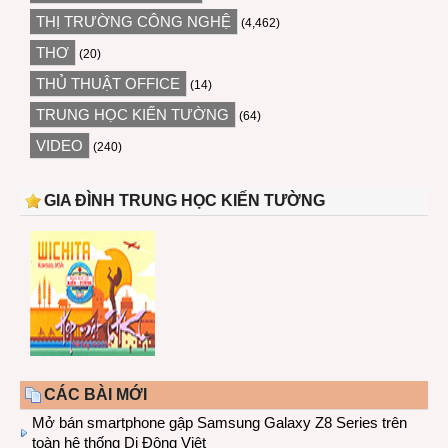
THỊ TRƯỜNG CÔNG NGHỆ
(4,462)
THƠ
(20)
THỦ THUẬT OFFICE
(14)
TRUNG HỌC KIẾN TƯỜNG
(64)
VIDEO
(240)
GIA ĐÌNH TRUNG HỌC KIẾN TƯỜNG
CÁC BÀI MỚI
Mở bán smartphone gập Samsung Galaxy Z8 Series trên
toàn hệ thống Di Động Việt