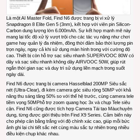
Là một AI Master Fold, Find N6 được trang bị vi xử lý
Snapdragon 8 Elite Gen 5 (3nm), kết hợp với viên pin Silicon-
Carbon dung lượng lớn 6.000mAh. Sự kết hợp mạnh mẽ này
mang lại tốc độ xử lý vượt trội cho các tác vụ nặng như chơi
game hay quản lý đa nhiệm, đồng thời đảm bảo thời lượng pin
trọn ngày, ngay cả khi sử dụng màn hình trong với cường độ
cao. Thiết bị còn hỗ trợ sạc siêu nhanh SUPERVOOC 80W có
dây và sạc siêu nhanh không dây AIRVOOC 50W, giúp rút
ngắn thời gian sạc và duy trì sử dụng liền mạch trong suốt
ngày dài.
Find N6 được trang bị camera Hasselblad 200MP Siêu sắc
nét (Ultra-Clear), đi kèm camera góc siêu rộng 50MP với khả
năng thu sáng tăng 50% so với thế hệ trước, cùng camera tele
tiềm vọng 50MPhỗ trợ zoom quang học 3x và chụp Tele siêu
cận. Find N6 cũng được tích hợp Camera Tái tạo Màuchuyên
dụng, từng được giới thiệu trên Find X9 Series. Cảm biến này
cho phép cân bằng trắng với độ chính xác cao, giúp mỗi bức
ảnh ghi lại chi tiết sắc nét cùng màu sắc tự nhiên trong nhiều
điều kiện chụp khác nhau.