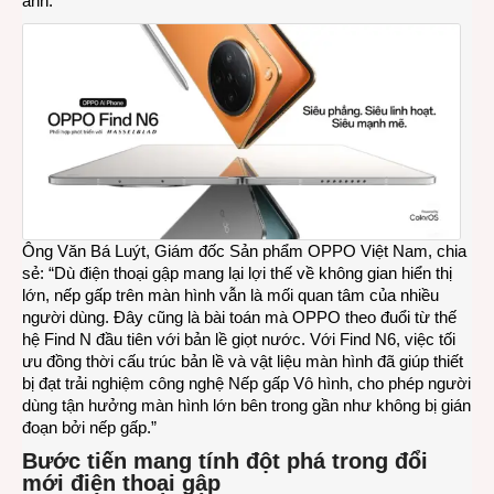
ảnh.
tại
Việt
Nam
Ông Văn Bá Luýt, Giám đốc Sản phẩm OPPO Việt Nam, chia
sẻ: “Dù điện thoại gập mang lại lợi thế về không gian hiển thị
lớn, nếp gấp trên màn hình vẫn là mối quan tâm của nhiều
người dùng. Đây cũng là bài toán mà OPPO theo đuổi từ thế
hệ Find N đầu tiên với bản lề giọt nước. Với Find N6, việc tối
ưu đồng thời cấu trúc bản lề và vật liệu màn hình đã giúp thiết
bị đạt trải nghiệm công nghệ Nếp gấp Vô hình, cho phép người
dùng tận hưởng màn hình lớn bên trong gần như không bị gián
đoạn bởi nếp gấp.”
Bước tiến mang tính đột phá trong đổi
mới điện thoại gập