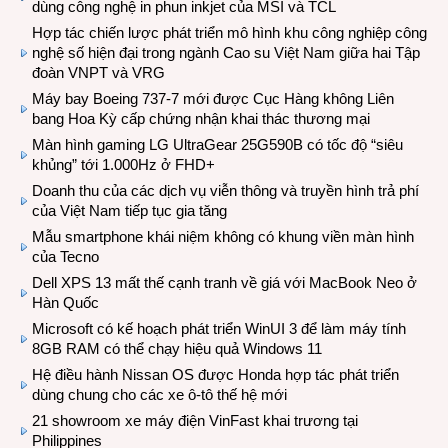
dùng công nghệ in phun inkjet của MSI và TCL
Hợp tác chiến lược phát triển mô hình khu công nghiệp công
nghệ số hiện đại trong ngành Cao su Việt Nam giữa hai Tập
đoàn VNPT và VRG
Máy bay Boeing 737-7 mới được Cục Hàng không Liên
bang Hoa Kỳ cấp chứng nhận khai thác thương mại
Màn hình gaming LG UltraGear 25G590B có tốc độ “siêu
khủng” tới 1.000Hz ở FHD+
Doanh thu của các dịch vụ viễn thông và truyền hình trả phí
của Việt Nam tiếp tục gia tăng
Mẫu smartphone khái niệm không có khung viền màn hình
của Tecno
Dell XPS 13 mất thế cạnh tranh về giá với MacBook Neo ở
Hàn Quốc
Microsoft có kế hoạch phát triển WinUI 3 để làm máy tính
8GB RAM có thể chạy hiệu quả Windows 11
Hệ điều hành Nissan OS được Honda hợp tác phát triển
dùng chung cho các xe ô-tô thế hệ mới
21 showroom xe máy điện VinFast khai trương tại
Philippines