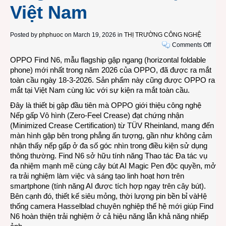
Việt Nam
Posted by
phphuoc
on March 19, 2026 in
THỊ TRƯỜNG CÔNG NGHỆ
on
Comments Off
Smar
OPPO Find N6, mẫu flagship gập ngang (horizontal foldable
gập
phone) mới nhất trong năm 2026 của OPPO, đã được ra mắt
OPP
toàn cầu ngày 18-3-2026. Sản phẩm này cũng được OPPO ra
Find
mắt tại Việt Nam cùng lúc với sự kiện ra mắt toàn cầu.
N6
Đây là thiết bị gập đầu tiên mà OPPO giới thiệu công nghệ
với
Nếp gấp Vô hình (Zero-Feel Crease) đạt chứng nhận
“nếp
(Minimized Crease Certification) từ TÜV Rheinland, mang đến
gấp
màn hình gập bên trong phẳng ấn tượng, gần như không cảm
vô
nhận thấy nếp gấp ở đa số góc nhìn trong điều kiện sử dụng
hình”
thông thường. Find N6 sở hữu tính năng Thao tác Đa tác vụ
và
đa nhiệm mạnh mẽ cùng cây bút AI Magic Pen độc quyền, mở
bút
ra trải nghiệm làm việc và sáng tạo linh hoạt hơn trên
AI
smartphone (tính năng AI được tích hợp ngay trên cây bút).
Magi
Bên cạnh đó, thiết kế siêu mỏng, thời lượng pin bền bỉ vàHệ
Pen
thống camera Hasselblad chuyên nghiệp thế hệ mới giúp Find
ra
N6 hoàn thiện trải nghiệm ở cả hiệu năng lẫn khả năng nhiếp
mắt