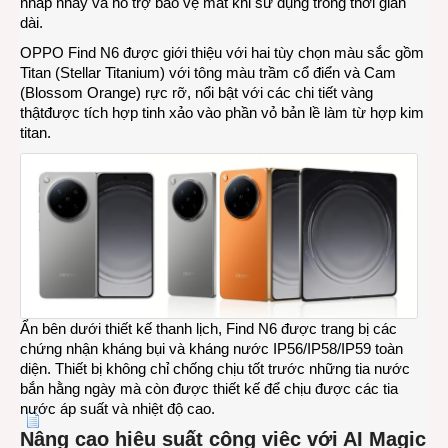
nhấp nháy và hỗ trợ bảo vệ mắt khi sử dụng trong thời gian
dài.
OPPO Find N6 được giới thiệu với hai tùy chọn màu sắc gồm
Titan (Stellar Titanium) với tông màu trầm cổ điển và Cam
(Blossom Orange) rực rỡ, nổi bật với các chi tiết vàng
thậtđược tích hợp tinh xảo vào phần vỏ bản lề làm từ hợp kim
titan.
Ẩn bên dưới thiết kế thanh lịch, Find N6 được trang bị các
chứng nhận kháng bụi và kháng nước IP56/IP58/IP59 toàn
diện. Thiết bị không chỉ chống chịu tốt trước những tia nước
bắn hằng ngày mà còn được thiết kế để chịu được các tia
nước áp suất và nhiệt độ cao.
Nâng cao hiệu suất công việc với AI Magic