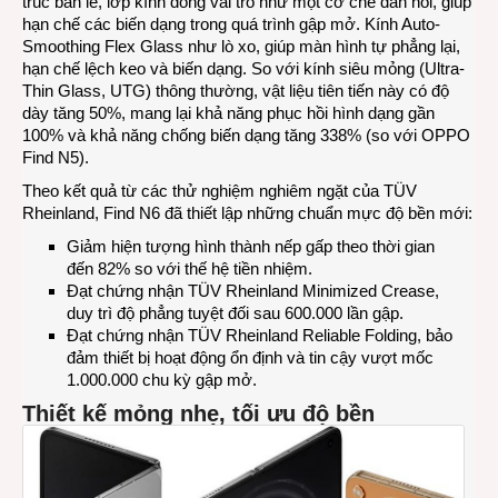
trúc bản lề, lớp kính đóng vai trò như một cơ chế đàn hồi, giúp
hạn chế các biến dạng trong quá trình gập mở. Kính Auto-
Smoothing Flex Glass như lò xo, giúp màn hình tự phẳng lại,
hạn chế lệch keo và biến dạng. So với kính siêu mỏng (Ultra-
Thin Glass, UTG) thông thường, vật liệu tiên tiến này có độ
dày tăng 50%, mang lại khả năng phục hồi hình dạng gần
100% và khả năng chống biến dạng tăng 338% (so với OPPO
Find N5).
Theo kết quả từ các thử nghiệm nghiêm ngặt của TÜV
Rheinland, Find N6 đã thiết lập những chuẩn mực độ bền mới:
Giảm hiện tượng hình thành nếp gấp theo thời gian
đến 82% so với thế hệ tiền nhiệm.
Đạt chứng nhận TÜV Rheinland Minimized Crease,
duy trì độ phẳng tuyệt đối sau 600.000 lần gập.
Đạt chứng nhận TÜV Rheinland Reliable Folding, bảo
đảm thiết bị hoạt động ổn định và tin cậy vượt mốc
1.000.000 chu kỳ gập mở.
Thiết kế mỏng nhẹ, tối ưu độ bền