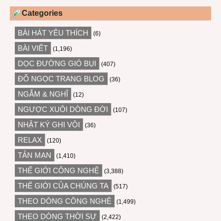
Categories
BÀI HÁT YÊU THÍCH
(6)
BÀI VIẾT
(1,196)
DỌC ĐƯỜNG GIÓ BỤI
(407)
ĐỖ NGỌC TRANG BLOG
(36)
NGẪM & NGHĨ
(12)
NGƯỢC XUÔI DÒNG ĐỜI
(107)
NHẬT KÝ GHI VỘI
(36)
RELAX
(120)
TẢN MẠN
(1,410)
THẾ GIỚI CÔNG NGHỆ
(3,388)
THẾ GIỚI CỦA CHÚNG TA
(517)
THEO DÒNG CÔNG NGHỆ
(1,499)
THEO DÒNG THỜI SỰ
(2,422)