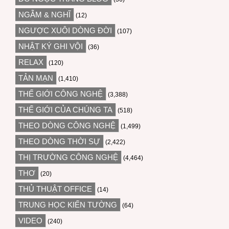
NGẪM & NGHĨ
(12)
NGƯỢC XUÔI DÒNG ĐỜI
(107)
NHẬT KÝ GHI VỘI
(36)
RELAX
(120)
TẢN MẠN
(1,410)
THẾ GIỚI CÔNG NGHỆ
(3,388)
THẾ GIỚI CỦA CHÚNG TA
(518)
THEO DÒNG CÔNG NGHỆ
(1,499)
THEO DÒNG THỜI SỰ
(2,422)
THỊ TRƯỜNG CÔNG NGHỆ
(4,464)
THƠ
(20)
THỦ THUẬT OFFICE
(14)
TRUNG HỌC KIẾN TƯỜNG
(64)
VIDEO
(240)