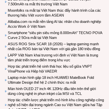
7.500mAh ra mắt thị trường Việt Nam
Moonfolks ra mắt tại Việt Nam thúc đẩy hành trình của các
thương hiệu Việt vươn tầm ASEAN
Alibaba.com ra mắt nền tảng AI tác nhân cho doanh nghiệp
Accio Work ở Việt Nam
Smartphone “siêu pin siêu mỏng 8.000mAh” TECNO POVA
Curve 2 5Gra mắt tại Việt Nam
ASUS ROG Strix SCAR 18 (2026) – laptop gaming mạnh
nhất của ROG bán tại Việt Nam với giá gần 180 triệu đồng
LAPP Việt Nam khai trương với định vị Việt Nam là trung
tâm phát triển trọng điểm trong khu vực
Hợp tác phát triển hệ sinh thái học liệu số giữa VNPT
VinaPhone và Hiệp hội VAEDR
Laptop màn hình gập 18 inch HUAWEI MateBook Fold
Ultimate Design thế hệ 2 chính thức ra mắt
Màn hình OLED 27 inch 4K 120Hz đầu tiên trên thế giới
dùng công nghệ in phun inkjet của MSI và TCL
Hợp tác chiến lược phát triển mô hình khu công nghiệp công
nghệ số hiện đại trong ngành Cao su Việt Nam giữa hai Tập