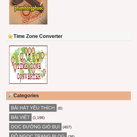
Time Zone Converter
Categories
BÀI HÁT YÊU THÍCH
(6)
BÀI VIẾT
(1,196)
DỌC ĐƯỜNG GIÓ BỤI
(407)
ĐỖ NGỌC TRANG BLOG
(36)