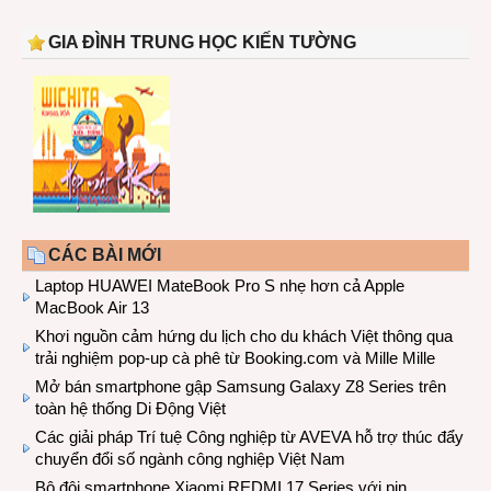
GIA ĐÌNH TRUNG HỌC KIẾN TƯỜNG
CÁC BÀI MỚI
Laptop HUAWEI MateBook Pro S nhẹ hơn cả Apple
MacBook Air 13
Khơi nguồn cảm hứng du lịch cho du khách Việt thông qua
trải nghiệm pop-up cà phê từ Booking.com và Mille Mille
Mở bán smartphone gập Samsung Galaxy Z8 Series trên
toàn hệ thống Di Động Việt
Các giải pháp Trí tuệ Công nghiệp từ AVEVA hỗ trợ thúc đẩy
chuyển đổi số ngành công nghiệp Việt Nam
Bộ đôi smartphone Xiaomi REDMI 17 Series với pin