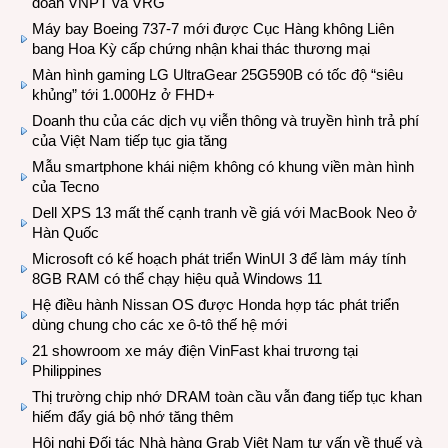
đoàn VNPT và VRG
Máy bay Boeing 737-7 mới được Cục Hàng không Liên
bang Hoa Kỳ cấp chứng nhận khai thác thương mại
Màn hình gaming LG UltraGear 25G590B có tốc độ “siêu
khủng” tới 1.000Hz ở FHD+
Doanh thu của các dịch vụ viễn thông và truyền hình trả phí
của Việt Nam tiếp tục gia tăng
Mẫu smartphone khái niệm không có khung viền màn hình
của Tecno
Dell XPS 13 mất thế cạnh tranh về giá với MacBook Neo ở
Hàn Quốc
Microsoft có kế hoạch phát triển WinUI 3 để làm máy tính
8GB RAM có thể chạy hiệu quả Windows 11
Hệ điều hành Nissan OS được Honda hợp tác phát triển
dùng chung cho các xe ô-tô thế hệ mới
21 showroom xe máy điện VinFast khai trương tại
Philippines
Thị trường chip nhớ DRAM toàn cầu vẫn đang tiếp tục khan
hiếm đẩy giá bộ nhớ tăng thêm
Hội nghị Đối tác Nhà hàng Grab Việt Nam tư vấn về thuế và