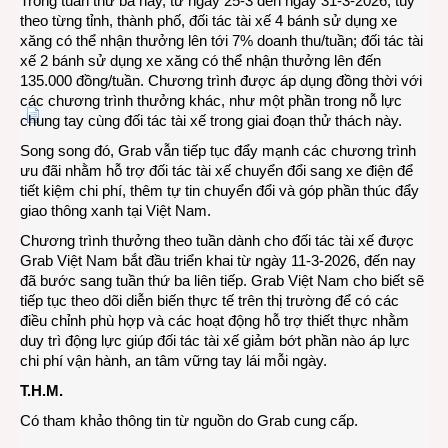
Trong tuần thứ ba này, từ ngày 25-3 đến ngày 31-3-2026, tùy
tình
theo từng tỉnh, thành phố, đối tác tài xế 4 bánh sử dụng xe
hình
xăng có thể nhận thưởng lên tới 7% doanh thu/tuần; đối tác tài
biến
xế 2 bánh sử dụng xe xăng có thể nhận thưởng lên đến
động
135.000 đồng/tuần. Chương trình được áp dụng đồng thời với
giá
các chương trình thưởng khác, như một phần trong nỗ lực
xăng
chung tay cùng đối tác tài xế trong giai đoạn thử thách này.
Song song đó, Grab vẫn tiếp tục đẩy mạnh các chương trình
ưu đãi nhằm hỗ trợ đối tác tài xế chuyển đổi sang xe điện để
tiết kiệm chi phí, thêm tự tin chuyển đổi và góp phần thúc đẩy
giao thông xanh tại Việt Nam.
Chương trình thưởng theo tuần dành cho đối tác tài xế được
Grab Việt Nam bắt đầu triển khai từ ngày 11-3-2026, đến nay
đã bước sang tuần thứ ba liên tiếp. Grab Việt Nam cho biết sẽ
tiếp tục theo dõi diễn biến thực tế trên thị trường để có các
điều chỉnh phù hợp và các hoạt động hỗ trợ thiết thực nhằm
duy trì động lực giúp đối tác tài xế giảm bớt phần nào áp lực
chi phí vận hành, an tâm vững tay lái mỗi ngày.
T.H.M.
Có tham khảo thông tin từ nguồn do Grab cung cấp.