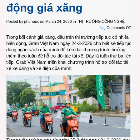
động giá xăng
Posted by
phphuoc
on March 24, 2026 in
THỊ TRƯỜNG CÔNG NGHỆ
on
Comments Off
Grab
Trong bối cảnh giá xăng, dầu trên thị trường tiếp tục có nhiều
Việt
biến động, Grab Việt Nam ngày 24-3-2026 cho biết sẽ tiếp tục
Nam
dùng ngân sách của mình để kéo dài chương trình thưởng
tiếp
thêm theo tuần để hỗ trợ đối tác tài xế. Đây là tuần thứ ba liên
tục
tiếp, Grab Việt Nam triển khai chương trình hỗ trợ đối tác tài
hỗ
xế xe xăng và xe điện của mình.
trợ
đối
tác
tài
xế
tuần
thứ
ba
liên
tiếp
trong