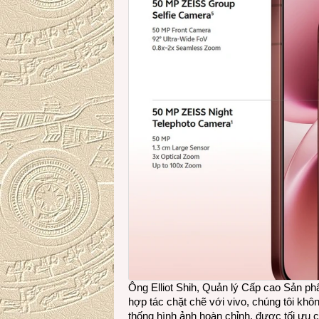
Ông Elliot Shih, Quản lý Cấp cao Sản ph
hợp tác chặt chẽ với vivo, chúng tôi k
thống hình ảnh hoàn chỉnh, được tối ưu c