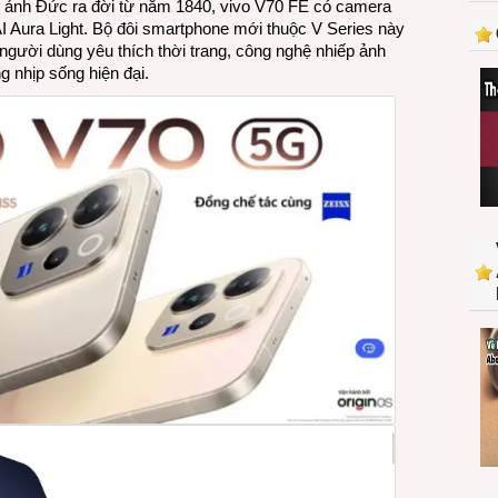
y ảnh Đức ra đời từ năm 1840, vivo V70 FE có camera
và
AI Aura Light. Bộ đôi smartphone mới thuộc V Series này
V70
người dùng yêu thích thời trang, công nghệ nhiếp ảnh
FE
ng nhịp sống hiện đại.
với
hệ
thống
camera
ZEISS
ra
mắt
tại
Việt
Nam