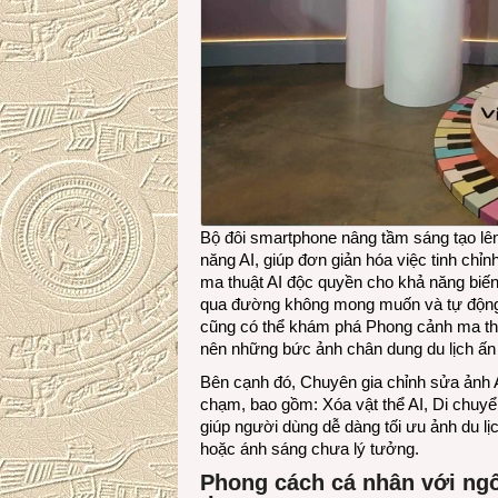
Bộ đôi smartphone nâng tầm sáng tạo lên
năng AI, giúp đơn giản hóa việc tinh chỉnh
ma thuật AI độc quyền cho khả năng biến
qua đường không mong muốn và tự động 
cũng có thể khám phá Phong cảnh ma thuậ
nên những bức ảnh chân dung du lịch ấn 
Bên cạnh đó, Chuyên gia chỉnh sửa ảnh A
chạm, bao gồm: Xóa vật thể AI, Di chuyể
giúp người dùng dễ dàng tối ưu ảnh du lị
hoặc ánh sáng chưa lý tưởng.
Phong cách cá nhân với ngôn