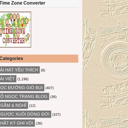
Time Zone Converter
Categories
ÀI HÁT YÊU THÍCH
(6)
ÀI VIẾT
(1,196)
ỌC ĐƯỜNG GIÓ BỤI
(407)
Ỗ NGỌC TRANG BLOG
(36)
GẪM & NGHĨ
(12)
GƯỢC XUÔI DÒNG ĐỜI
(107)
HẬT KÝ GHI VỘI
(36)