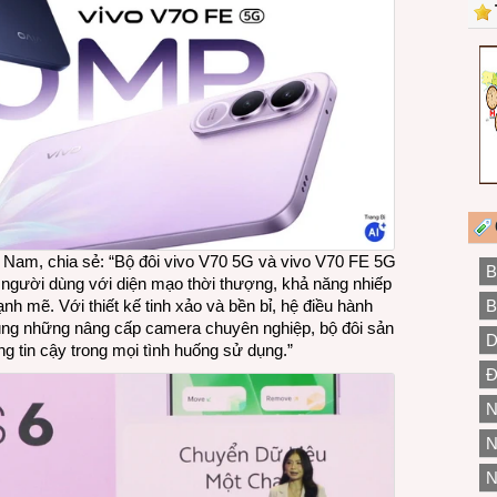
 Nam, chia sẻ: “Bộ đôi vivo V70 5G và vivo V70 FE 5G
B
 người dùng với diện mạo thời thượng, khả năng nhiếp
h mẽ. Với thiết kế tinh xảo và bền bỉ, hệ điều hành
B
ng những nâng cấp camera chuyên nghiệp, bộ đôi sản
D
ng tin cậy trong mọi tình huống sử dụng.”
Đ
N
N
N