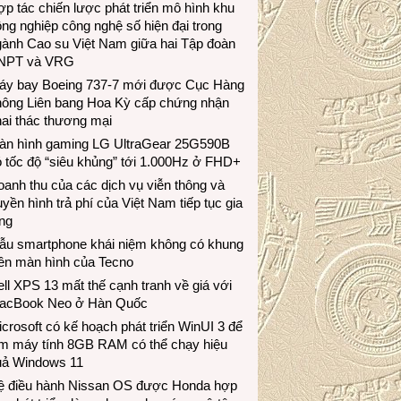
p tác chiến lược phát triển mô hình khu
ng nghiệp công nghệ số hiện đại trong
gành Cao su Việt Nam giữa hai Tập đoàn
NPT và VRG
áy bay Boeing 737-7 mới được Cục Hàng
hông Liên bang Hoa Kỳ cấp chứng nhận
ai thác thương mại
àn hình gaming LG UltraGear 25G590B
 tốc độ “siêu khủng” tới 1.000Hz ở FHD+
anh thu của các dịch vụ viễn thông và
uyền hình trả phí của Việt Nam tiếp tục gia
ng
ẫu smartphone khái niệm không có khung
iền màn hình của Tecno
ll XPS 13 mất thế cạnh tranh về giá với
acBook Neo ở Hàn Quốc
crosoft có kế hoạch phát triển WinUI 3 để
àm máy tính 8GB RAM có thể chạy hiệu
uả Windows 11
ệ điều hành Nissan OS được Honda hợp