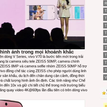
R
T
T
T
T
T
T
hình ảnh trong mọi khoảnh khắc
rên dòng V Series, vivo V70 là bước tiến mới trong trải
ang bị camera siêu tele ZEISS 50MP, camera chính
T
 ZEISS 8MP và camera selfie nhóm ZEISS 50MP hỗ trợ
T
vivo đồng chế tác cùng ZEISS cho phép người dùng linh
 từ sân khấu, du lịch đến chân dung cận cảnh, đồng thời
V
ể và chất lượng hình ảnh ổn định. Các tính năng như Chế
n đến 10x và giữ chi tiết chủ thể trong môi trường biểu
ăng quay video 4K@60fps lần đầu tiên có trên dòng vivo