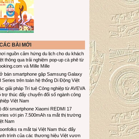
CÁC BÀI MỚI
hơi nguồn cảm hứng du lịch cho du khách
ệt thông qua trải nghiệm pop-up cà phê từ
oking.com và Mille Mille
ở bán smartphone gập Samsung Galaxy
 Series trên toàn hệ thống Di Động Việt
c giải pháp Trí tuệ Công nghiệp từ AVEVA
 trợ thúc đẩy chuyển đổi số ngành công
ghiệp Việt Nam
ộ đôi smartphone Xiaomi REDMI 17
ries với pin 7.500mAh ra mắt thị trường
iệt Nam
onfolks ra mắt tại Việt Nam thúc đẩy
nh trình của các thương hiệu Việt vươn