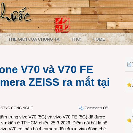
THẾ GIỚI CỦA CHÚNG TA
THƠ
HOME
one V70 và V70 FE
mera ZEISS ra mắt tại
on
RƯỜNG CÔNG NGHỆ
Comments Off
Bộ
 tầm trung vivo V70 (5G) và vivo V70 FE (5G) đã được
đôi
g sự kiện ở TP.HCM chiều 25-3-2026. Điểm nổi bật là hệ
smartphone
vivo V70 có toàn bộ 4 camera đều được vivo đồng chế
V70