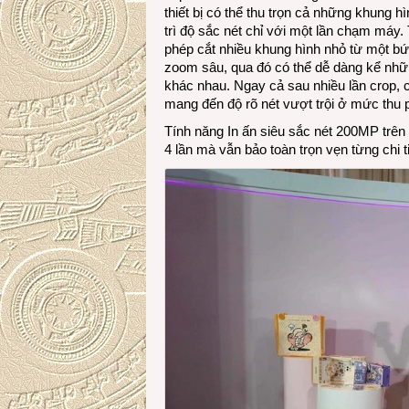
thiết bị có thể thu trọn cả những khung h
trì độ sắc nét chỉ với một lần chạm máy. 
phép cắt nhiều khung hình nhỏ từ một bứ
zoom sâu, qua đó có thể dễ dàng kể nhữ
khác nhau. Ngay cả sau nhiều lần crop,
mang đến độ rõ nét vượt trội ở mức thu
Tính năng In ấn siêu sắc nét 200MP trên 
4 lần mà vẫn bảo toàn trọn vẹn từng chi t