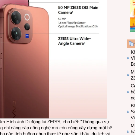
K
Vi
Bo
M
Z8
Cá
hỗ
n
B
Se
V
ẩm Hình ảnh Di động tại ZEISS, cho biết: “Thông qua sự
Mo
hông chỉ nâng cấp công nghệ mà còn cùng xây dựng một hệ
hà
ho các tình huống chụp thực tế như sân khấu, du lịch và