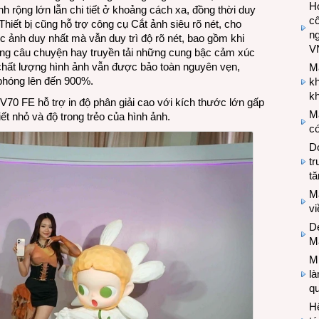
Hợ
ình rộng lớn lẫn chi tiết ở khoảng cách xa, đồng thời duy
cô
Thiết bị cũng hỗ trợ công cụ Cắt ảnh siêu rõ nét, cho
n
c ảnh duy nhất mà vẫn duy trì độ rõ nét, bao gồm khi
V
ng câu chuyện hay truyền tải những cung bậc cảm xúc
 chất lượng hình ảnh vẫn được bảo toàn nguyên vẹn,
M
 phóng lên đến 900%.
k
kh
V70 FE hỗ trợ in độ phân giải cao với kích thước lớn gấp
M
iết nhỏ và độ trong trẻo của hình ảnh.
có
Do
tr
tă
M
v
De
M
Mi
l
q
H