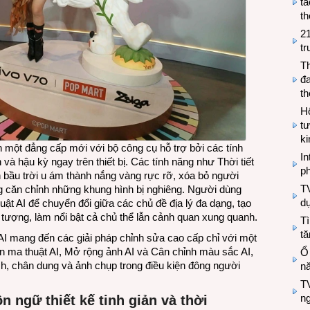
tá
th
2
tr
T
đa
t
Hộ
tư
k
 một đẳng cấp mới với bộ công cụ hỗ trợ bởi các tính
In
 và hậu kỳ ngay trên thiết bị. Các tính năng như Thời tiết
ph
 bầu trời u ám thành nắng vàng rực rỡ, xóa bỏ người
T
căn chỉnh những khung hình bị nghiêng. Người dùng
d
t AI để chuyển đổi giữa các chủ đề địa lý đa dạng, tạo
tượng, làm nổi bật cả chủ thể lẫn cảnh quan xung quanh.
Tì
tă
I mang đến các giải pháp chỉnh sửa cao cấp chỉ với một
n ma thuật AI, Mở rộng ảnh AI và Cân chỉnh màu sắc AI,
Ổ
ch, chân dung và ảnh chụp trong điều kiện đông người
n
TV
n
 ngữ thiết kế tinh giản và thời