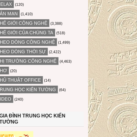
ELAX
(120)
ẢN MẠN
(1,410)
HẾ GIỚI CÔNG NGHỆ
(3,388)
HẾ GIỚI CỦA CHÚNG TA
(518)
HEO DÒNG CÔNG NGHỆ
(1,499)
HEO DÒNG THỜI SỰ
(2,422)
HỊ TRƯỜNG CÔNG NGHỆ
(4,463)
THƠ
(20)
HỦ THUẬT OFFICE
(14)
RUNG HỌC KIẾN TƯỜNG
(64)
IDEO
(240)
GIA ĐÌNH TRUNG HỌC KIẾN
TƯỜNG