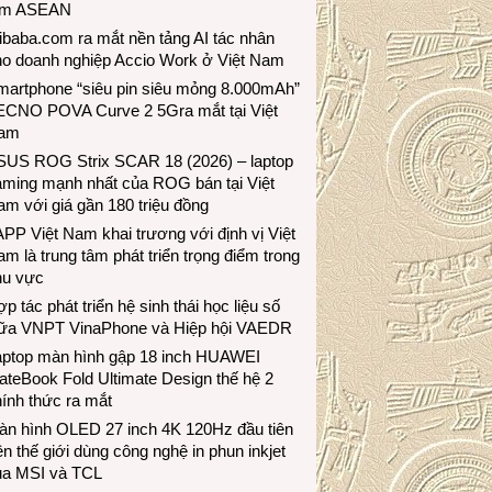
ầm ASEAN
ibaba.com ra mắt nền tảng AI tác nhân
ho doanh nghiệp Accio Work ở Việt Nam
martphone “siêu pin siêu mỏng 8.000mAh”
ECNO POVA Curve 2 5Gra mắt tại Việt
am
SUS ROG Strix SCAR 18 (2026) – laptop
aming mạnh nhất của ROG bán tại Việt
m với giá gần 180 triệu đồng
PP Việt Nam khai trương với định vị Việt
m là trung tâm phát triển trọng điểm trong
hu vực
p tác phát triển hệ sinh thái học liệu số
iữa VNPT VinaPhone và Hiệp hội VAEDR
aptop màn hình gập 18 inch HUAWEI
teBook Fold Ultimate Design thế hệ 2
ính thức ra mắt
àn hình OLED 27 inch 4K 120Hz đầu tiên
ên thế giới dùng công nghệ in phun inkjet
ủa MSI và TCL