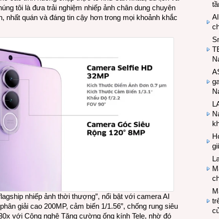
t
húng tôi là đưa trải nghiệm nhiếp ảnh chân dung chuyên
Al
n, nhất quán và đáng tin cậy hơn trong mọi khoảnh khắc
c
S
T
N
A
g
Na
LA
Na
k
Hợ
g
L
Ma
ch
M
flagship nhiếp ảnh thời thượng”, nổi bật với camera AI
tr
phân giải cao 200MP, cảm biến 1/1.56”, chống rung siêu
c
30x với Công nghệ Tăng cường ống kính Tele, nhờ đó