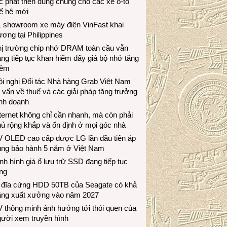
c phát triển dùng chung cho các xe ô-tô
ế hệ mới
1 showroom xe máy điện VinFast khai
ương tại Philippines
hị trường chip nhớ DRAM toàn cầu vẫn
ng tiếp tục khan hiếm đẩy giá bộ nhớ tăng
hêm
i nghị Đối tác Nhà hàng Grab Việt Nam
 vấn về thuế và các giải pháp tăng trưởng
inh doanh
ternet không chỉ cần nhanh, mà còn phải
ủ rộng khắp và ổn định ở mọi góc nhà
V OLED cao cấp được LG lần đầu tiên áp
ụng bảo hành 5 năm ở Việt Nam
nh hình giá ổ lưu trữ SSD đang tiếp tục
ng
 đĩa cứng HDD 50TB của Seagate có khả
ăng xuất xưởng vào năm 2027
 thông minh ảnh hưởng tới thói quen của
gười xem truyền hình