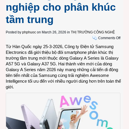
nghiệp cho phân khúc
tầm trung
Posted by
phphuoc
on March 26, 2026 in
THỊ TRƯỜNG CÔNG NGHỆ
on
Comments Off
Smar
Từ Hàn Quốc ngày 25-3-2026, Công ty Điện tử Samsung
Sams
Electronics đã giới thiệu bộ đôi smartphone phân khúc thị
Gala
trường tầm trung mới thuộc dòng Galaxy A Series là Galaxy
A57
A57 5G và Galaxy A37 5G. Hai thành viên mới của dòng
5G
Galaxy A Series năm 2026 này mang những cải tiến di động
và
tiên tiến nhất của Samsung cùng trải nghiệm Awesome
Gala
Intelligence tối ưu đến với nhiều người dùng hơn trên toàn thế
A37
giới.
5G
có
các
tính
năng
chuy
nghi