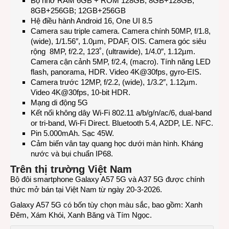
Bộ nhớ RAM 6GB + ROM 128GB; 8GB+128GB;
8GB+256GB; 12GB+256GB
Hệ điều hành Android 16, One UI 8.5
Camera sau triple camera. Camera chính 50MP, f/1.8,
(wide), 1/1.56″, 1.0µm, PDAF, OIS. Camera góc siêu
rộng 8MP, f/2.2, 123˚, (ultrawide), 1/4.0″, 1.12µm.
Camera cận cảnh 5MP, f/2.4, (macro). Tính năng LED
flash, panorama, HDR. Video 4K@30fps, gyro-EIS.
Camera trước 12MP, f/2.2, (wide), 1/3.2″, 1.12µm.
Video 4K@30fps, 10-bit HDR.
Mạng di động 5G
Kết nối không dây Wi-Fi 802.11 a/b/g/n/ac/6, dual-band
or tri-band, Wi-Fi Direct. Bluetooth 5.4, A2DP, LE. NFC.
Pin 5.000mAh. Sạc 45W.
Cảm biến vân tay quang học dưới màn hình. Kháng
nước và bụi chuẩn IP68.
Trên thị trường Việt Nam
Bộ đôi smartphone Galaxy A57 5G và A37 5G được chính
thức mở bán tại Việt Nam từ ngày 20-3-2026.
Galaxy A57 5G có bốn tùy chọn màu sắc, bao gồm: Xanh
Đêm, Xám Khói, Xanh Băng và Tím Ngọc.