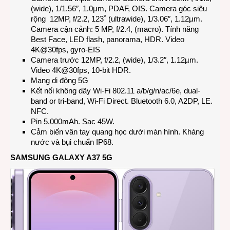
(wide), 1/1.56″, 1.0µm, PDAF, OIS. Camera góc siêu
rộng 12MP, f/2.2, 123˚ (ultrawide), 1/3.06″, 1.12µm.
Camera cận cảnh: 5 MP, f/2.4, (macro). Tính năng
Best Face, LED flash, panorama, HDR. Video
4K@30fps, gyro-EIS
Camera trước 12MP, f/2.2, (wide), 1/3.2″, 1.12µm.
Video 4K@30fps, 10-bit HDR.
Mạng di động 5G
Kết nối không dây Wi-Fi 802.11 a/b/g/n/ac/6e, dual-
band or tri-band, Wi-Fi Direct. Bluetooth 6.0, A2DP, LE.
NFC.
Pin 5.000mAh. Sạc 45W.
Cảm biến vân tay quang học dưới màn hình. Kháng
nước và bụi chuẩn IP68.
SAMSUNG GALAXY A37 5G