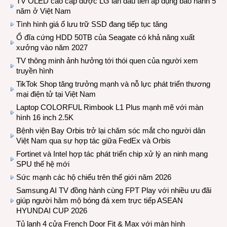
TV OLED cao cấp được LG lần đầu tiên áp dụng bảo hành 5
năm ở Việt Nam
Tình hình giá ổ lưu trữ SSD đang tiếp tục tăng
Ổ đĩa cứng HDD 50TB của Seagate có khả năng xuất
xưởng vào năm 2027
TV thông minh ảnh hưởng tới thói quen của người xem
truyền hình
TikTok Shop tăng trưởng mạnh và nỗ lực phát triển thương
mại điện tử tại Việt Nam
Laptop COLORFUL Rimbook L1 Plus mạnh mẽ với màn
hình 16 inch 2.5K
Bệnh viện Bay Orbis trở lại chăm sóc mắt cho người dân
Việt Nam qua sự hợp tác giữa FedEx và Orbis
Fortinet và Intel hợp tác phát triển chip xử lý an ninh mạng
SPU thế hệ mới
Sức mạnh các hộ chiếu trên thế giới năm 2026
Samsung AI TV đồng hành cùng FPT Play với nhiều ưu đãi
giúp người hâm mộ bóng đá xem trực tiếp ASEAN
HYUNDAI CUP 2026
Tủ lạnh 4 cửa French Door Fit & Max với màn hình