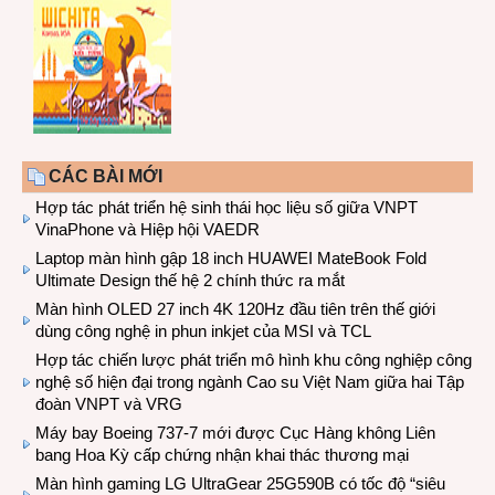
CÁC BÀI MỚI
Hợp tác phát triển hệ sinh thái học liệu số giữa VNPT
VinaPhone và Hiệp hội VAEDR
Laptop màn hình gập 18 inch HUAWEI MateBook Fold
Ultimate Design thế hệ 2 chính thức ra mắt
Màn hình OLED 27 inch 4K 120Hz đầu tiên trên thế giới
dùng công nghệ in phun inkjet của MSI và TCL
Hợp tác chiến lược phát triển mô hình khu công nghiệp công
nghệ số hiện đại trong ngành Cao su Việt Nam giữa hai Tập
đoàn VNPT và VRG
Máy bay Boeing 737-7 mới được Cục Hàng không Liên
bang Hoa Kỳ cấp chứng nhận khai thác thương mại
Màn hình gaming LG UltraGear 25G590B có tốc độ “siêu