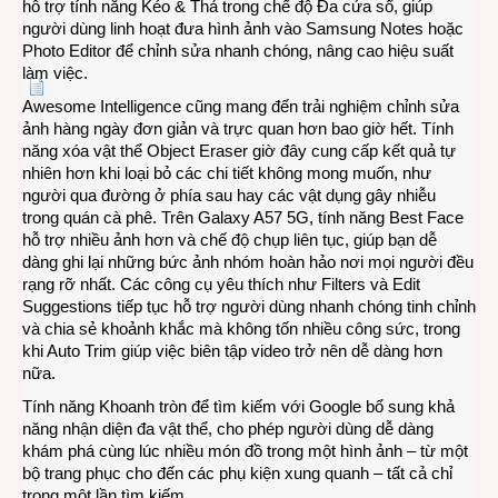
hỗ trợ tính năng Kéo & Thả trong chế độ Đa cửa sổ, giúp
người dùng linh hoạt đưa hình ảnh vào Samsung Notes hoặc
Photo Editor để chỉnh sửa nhanh chóng, nâng cao hiệu suất
làm việc.
Awesome Intelligence cũng mang đến trải nghiệm chỉnh sửa
ảnh hàng ngày đơn giản và trực quan hơn bao giờ hết. Tính
năng xóa vật thể Object Eraser giờ đây cung cấp kết quả tự
nhiên hơn khi loại bỏ các chi tiết không mong muốn, như
người qua đường ở phía sau hay các vật dụng gây nhiễu
trong quán cà phê. Trên Galaxy A57 5G, tính năng Best Face
hỗ trợ nhiều ảnh hơn và chế độ chụp liên tục, giúp bạn dễ
dàng ghi lại những bức ảnh nhóm hoàn hảo nơi mọi người đều
rạng rỡ nhất. Các công cụ yêu thích như Filters và Edit
Suggestions tiếp tục hỗ trợ người dùng nhanh chóng tinh chỉnh
và chia sẻ khoảnh khắc mà không tốn nhiều công sức, trong
khi Auto Trim giúp việc biên tập video trở nên dễ dàng hơn
nữa.
Tính năng Khoanh tròn để tìm kiếm với Google bổ sung khả
năng nhận diện đa vật thể, cho phép người dùng dễ dàng
khám phá cùng lúc nhiều món đồ trong một hình ảnh – từ một
bộ trang phục cho đến các phụ kiện xung quanh – tất cả chỉ
trong một lần tìm kiếm.