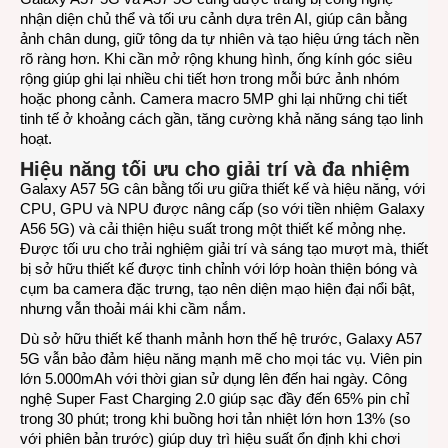
nhận diện chủ thể và tối ưu cảnh dựa trên AI, giúp cân bằng
ảnh chân dung, giữ tông da tự nhiên và tạo hiệu ứng tách nền
rõ ràng hơn. Khi cần mở rộng khung hình, ống kính góc siêu
rộng giúp ghi lại nhiều chi tiết hơn trong mỗi bức ảnh nhóm
hoặc phong cảnh. Camera macro 5MP ghi lại những chi tiết
tinh tế ở khoảng cách gần, tăng cường khả năng sáng tạo linh
hoạt.
Hiệu năng tối ưu cho giải trí và đa nhiệm
Galaxy A57 5G cân bằng tối ưu giữa thiết kế và hiệu năng, với
CPU, GPU và NPU được nâng cấp (so với tiền nhiệm Galaxy
A56 5G) và cải thiện hiệu suất trong một thiết kế mỏng nhẹ.
Được tối ưu cho trải nghiệm giải trí và sáng tạo mượt mà, thiết
bị sở hữu thiết kế được tinh chỉnh với lớp hoàn thiện bóng và
cụm ba camera đặc trưng, tạo nên diện mạo hiện đại nổi bật,
nhưng vẫn thoải mái khi cầm nắm.
Dù sở hữu thiết kế thanh mảnh hơn thế hệ trước, Galaxy A57
5G vẫn bảo đảm hiệu năng mạnh mẽ cho mọi tác vụ. Viên pin
lớn 5.000mAh với thời gian sử dụng lên đến hai ngày. Công
nghệ Super Fast Charging 2.0 giúp sạc đầy đến 65% pin chỉ
trong 30 phút; trong khi buồng hơi tản nhiệt lớn hơn 13% (so
với phiên bản trước) giúp duy trì hiệu suất ổn định khi chơi