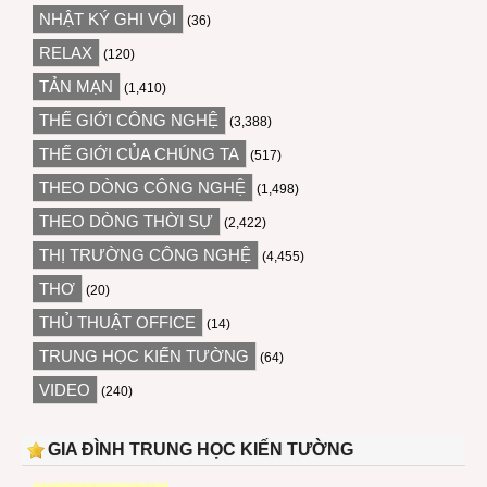
NHẬT KÝ GHI VỘI
(36)
RELAX
(120)
TẢN MẠN
(1,410)
THẾ GIỚI CÔNG NGHỆ
(3,388)
THẾ GIỚI CỦA CHÚNG TA
(517)
THEO DÒNG CÔNG NGHỆ
(1,498)
THEO DÒNG THỜI SỰ
(2,422)
THỊ TRƯỜNG CÔNG NGHỆ
(4,455)
THƠ
(20)
THỦ THUẬT OFFICE
(14)
TRUNG HỌC KIẾN TƯỜNG
(64)
VIDEO
(240)
GIA ĐÌNH TRUNG HỌC KIẾN TƯỜNG