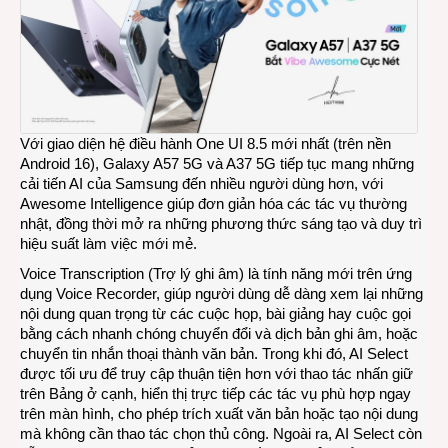
Với giao diện hệ điều hành One UI 8.5 mới nhất (trên nền
Android 16), Galaxy A57 5G và A37 5G tiếp tục mang những
cải tiến AI của Samsung đến nhiều người dùng hơn, với
Awesome Intelligence giúp đơn giản hóa các tác vụ thường
nhật, đồng thời mở ra những phương thức sáng tạo và duy trì
hiệu suất làm việc mới mẻ.
Voice Transcription (Trợ lý ghi âm) là tính năng mới trên ứng
dụng Voice Recorder, giúp người dùng dễ dàng xem lại những
nội dung quan trọng từ các cuộc họp, bài giảng hay cuộc gọi
bằng cách nhanh chóng chuyển đổi và dịch bản ghi âm, hoặc
chuyển tin nhắn thoại thành văn bản. Trong khi đó, AI Select
được tối ưu để truy cập thuận tiện hơn với thao tác nhấn giữ
trên Bảng ở cạnh, hiển thị trực tiếp các tác vụ phù hợp ngay
trên màn hình, cho phép trích xuất văn bản hoặc tạo nội dung
mà không cần thao tác chọn thủ công. Ngoài ra, AI Select còn