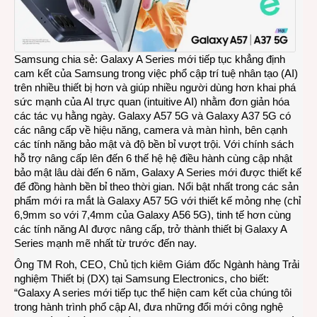
cho
phân
khúc
tầm
Samsung chia sẻ: Galaxy A Series mới tiếp tục khẳng định
trung
cam kết của Samsung trong việc phổ cập trí tuệ nhân tạo (AI)
trên nhiều thiết bị hơn và giúp nhiều người dùng hơn khai phá
sức mạnh của AI trực quan (intuitive AI) nhằm đơn giản hóa
các tác vụ hằng ngày. Galaxy A57 5G và Galaxy A37 5G có
các nâng cấp về hiệu năng, camera và màn hình, bên cạnh
các tính năng bảo mật và độ bền bỉ vượt trội. Với chính sách
hỗ trợ nâng cấp lên đến 6 thế hệ hệ điều hành cùng cập nhật
bảo mật lâu dài đến 6 năm, Galaxy A Series mới được thiết kế
để đồng hành bền bỉ theo thời gian. Nổi bật nhất trong các sản
phẩm mới ra mắt là Galaxy A57 5G với thiết kế mỏng nhẹ (chỉ
6,9mm so với 7,4mm của Galaxy A56 5G), tinh tế hơn cùng
các tính năng AI được nâng cấp, trở thành thiết bị Galaxy A
Series mạnh mẽ nhất từ trước đến nay.
Ông TM Roh, CEO, Chủ tịch kiêm Giám đốc Ngành hàng Trải
nghiệm Thiết bị (DX) tại Samsung Electronics, cho biết:
“Galaxy A series mới tiếp tục thể hiện cam kết của chúng tôi
trong hành trình phổ cập AI, đưa những đổi mới công nghệ