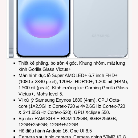
Thiết kế phẳng, bo tròn 4 góc. Khung nhôm, mặt lưng
kính Gorilla Glass Victus+
Màn hình đục lỗ Super AMOLED+ 6.7 inch FHD+
(1080 x 2340 pixel), 120Hz, HDR10+, 1.200 nit (HBM),
1.900 nit (peak). Kính cường lực Corning Gorilla Glass
Victus+, Mohs level 5.
Vi xử lý Samsung Exynos 1680 (4nm). CPU Octa-
core (1×2.9GHz Cortex-720 & 4×2.6GHz Cortex-720
& 3×1.95GHz Cortex-520). GPU Xclipse 550.
Bộ nhớ RAM 8GB + ROM 128GB; 8GB+256GB;
12GB+256GB; 12GB+512GB
Hệ điều hành Android 16, One UI 8.5
Camera sau triple camera. Camera chính 50MP, f/1.8,