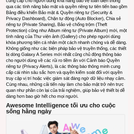
cung cấp cho người dùng khả năng bảo vệ toàn diện thông
qua các tính năng bảo mật và quyền riêng tư tiên tiến bao gồm
Bảng điều khiển Bảo mật & Quyền riêng tư (Security &
Privacy Dashboard), Chặn tự động (Auto Blocker), Chia sẻ
riêng tư (Private Sharing), Bảo vệ chống trộm (Theft
Protection) cũng như Album riêng tư (Private Album) mới, một
tính năng của Thư viện ảnh (Gallery) cho phép người dùng
khóa phương tiện cá nhân một cách nhanh chóng và dễ dàng.
Không giống như các biện pháp bảo vệ truyền thống, các thiết
bị dòng Galaxy A Series mới nhất cũng chủ động thông báo
cho người dùng về các rủi ro tiềm ẩn với Cảnh báo Quyền
riêng tư (Privacy Alerts), là các thông báo thông minh cung
cấp cái nhìn sâu sắc hơn và quyền kiểm soát đối với quyền
truy cập vị trí hoặc việc giám sát đáng ngờ dữ liệu nhạy cảm.
Cùng nhau, những cải tiến này làm cho bảo mật trở nên trực
quan như phần còn lại của trải nghiệm, giúp bảo vệ thiết bị dễ
dàng hơn bao giờ hết cho mọi người.
Awesome Intelligence tối ưu cho cuộc
sống hằng ngày