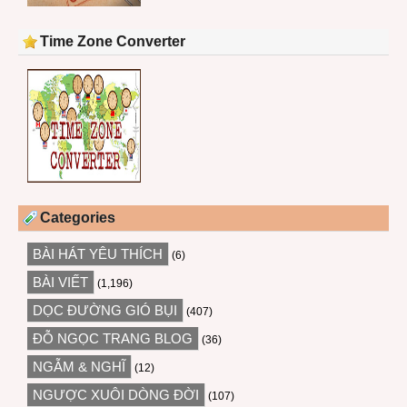
Time Zone Converter
Categories
BÀI HÁT YÊU THÍCH
(6)
BÀI VIẾT
(1,196)
DỌC ĐƯỜNG GIÓ BỤI
(407)
ĐỖ NGỌC TRANG BLOG
(36)
NGẪM & NGHĨ
(12)
NGƯỢC XUÔI DÒNG ĐỜI
(107)