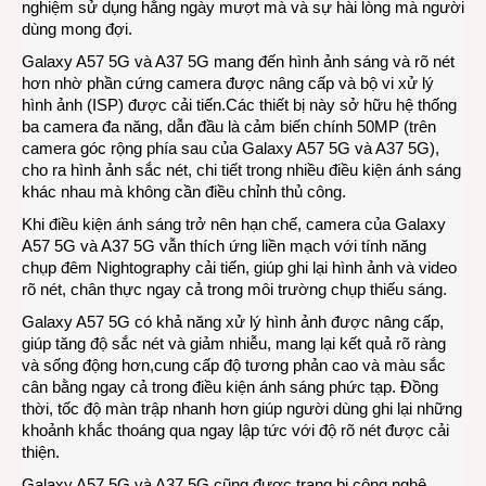
nghiệm sử dụng hằng ngày mượt mà và sự hài lòng mà người
dùng mong đợi.
Galaxy A57 5G và A37 5G mang đến hình ảnh sáng và rõ nét
hơn nhờ phần cứng camera được nâng cấp và bộ vi xử lý
hình ảnh (ISP) được cải tiến.Các thiết bị này sở hữu hệ thống
ba camera đa năng, dẫn đầu là cảm biến chính 50MP (trên
camera góc rộng phía sau của Galaxy A57 5G và A37 5G),
cho ra hình ảnh sắc nét, chi tiết trong nhiều điều kiện ánh sáng
khác nhau mà không cần điều chỉnh thủ công.
Khi điều kiện ánh sáng trở nên hạn chế, camera của Galaxy
A57 5G và A37 5G vẫn thích ứng liền mạch với tính năng
chụp đêm Nightography cải tiến, giúp ghi lại hình ảnh và video
rõ nét, chân thực ngay cả trong môi trường chụp thiếu sáng.
Galaxy A57 5G có khả năng xử lý hình ảnh được nâng cấp,
giúp tăng độ sắc nét và giảm nhiễu, mang lại kết quả rõ ràng
và sống động hơn,cung cấp độ tương phản cao và màu sắc
cân bằng ngay cả trong điều kiện ánh sáng phức tạp. Đồng
thời, tốc độ màn trập nhanh hơn giúp người dùng ghi lại những
khoảnh khắc thoáng qua ngay lập tức với độ rõ nét được cải
thiện.
Galaxy A57 5G và A37 5G cũng được trang bị công nghệ