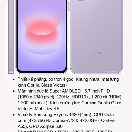
Thiết kế phẳng, bo tròn 4 góc. Khung nhựa, mặt lưng
kính Gorilla Glass Victus+
Màn hình đục lỗ Super AMOLED+ 6.7 inch FHD+
(1080 x 2340 pixel), 120Hz, HDR10+, 1.200 nit (HBM),
1.900 nit (peak). Kính cường lực Corning Gorilla Glass
Victus+, Mohs level 5.
Vi xử lý Samsung Exynos 1480 (4nm). CPU Octa-
core (4×2.75GHz Cortex-A78 & 4×2.0GHz Cortex-
A55). GPU Xclipse 530.