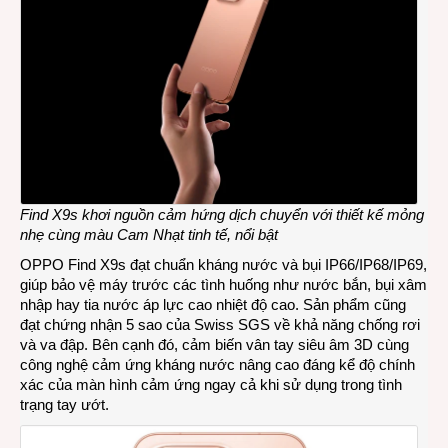
Find X9s khơi nguồn cảm hứng dịch chuyển với thiết kế mỏng
nhẹ cùng màu Cam Nhạt tinh tế, nổi bật
OPPO Find X9s đạt chuẩn kháng nước và bụi IP66/IP68/IP69,
giúp bảo vệ máy trước các tình huống như nước bắn, bụi xâm
nhập hay tia nước áp lực cao nhiệt độ cao. Sản phẩm cũng
đạt chứng nhận 5 sao của Swiss SGS về khả năng chống rơi
và va đập. Bên cạnh đó, cảm biến vân tay siêu âm 3D cùng
công nghệ cảm ứng kháng nước nâng cao đáng kể độ chính
xác của màn hình cảm ứng ngay cả khi sử dụng trong tình
trạng tay ướt.