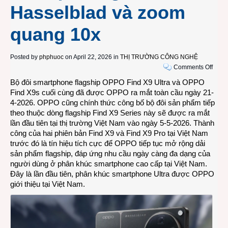
Hasselblad và zoom
quang 10x
Posted by
phphuoc
on April 22, 2026 in
THỊ TRƯỜNG CÔNG NGHỆ
on
Comments Off
Bộ
Bộ đôi smartphone flagship OPPO Find X9 Ultra và OPPO
đôi
Find X9s cuối cùng đã được OPPO ra mắt toàn cầu ngày 21-
smar
4-2026. OPPO cũng chính thức công bố bộ đôi sản phẩm tiếp
flags
theo thuộc dòng flagship Find X9 Series này sẽ được ra mắt
OPP
lần đầu tiên tại thị trường Việt Nam vào ngày 5-5-2026. Thành
Find
công của hai phiên bản Find X9 và Find X9 Pro tại Việt Nam
X9
trước đó là tín hiệu tích cực để OPPO tiếp tục mở rộng dải
Ultra
sản phẩm flagship, đáp ứng nhu cầu ngày càng đa dạng của
và
người dùng ở phân khúc smartphone cao cấp tại Việt Nam.
OPP
Đây là lần đầu tiên, phân khúc smartphone Ultra được OPPO
Find
giới thiệu tại Việt Nam.
X9s
với
hệ
thống