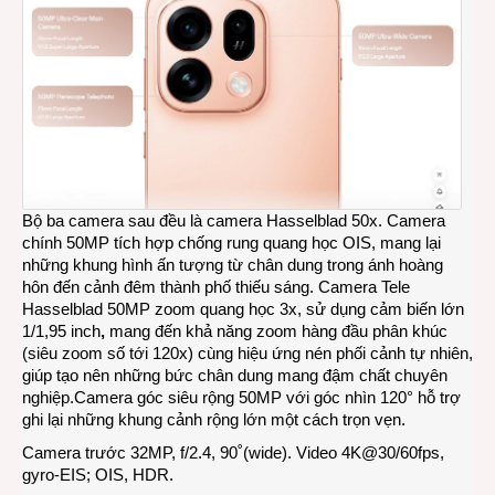
Bộ ba camera sau đều là camera Hasselblad 50x. Camera
chính 50MP tích hợp chống rung quang học OIS, mang lại
những khung hình ấn tượng từ chân dung trong ánh hoàng
hôn đến cảnh đêm thành phố thiếu sáng. Camera Tele
Hasselblad 50MP zoom quang học 3x, sử dụng cảm biến lớn
1/1,95 inch
,
mang đến khả năng zoom hàng đầu phân khúc
(siêu zoom số tới 120x) cùng hiệu ứng nén phối cảnh tự nhiên,
giúp tạo nên những bức chân dung mang đậm chất chuyên
nghiệp.Camera góc siêu rộng 50MP với góc nhìn 120° hỗ trợ
ghi lại những khung cảnh rộng lớn một cách trọn vẹn.
Camera trước 32MP, f/2.4, 90˚(wide). Video 4K@30/60fps,
gyro-EIS; OIS, HDR.