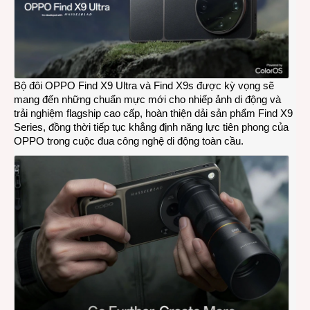
came
Hasse
và
zoom
quan
10x
Bộ đôi OPPO Find X9 Ultra và Find X9s được kỳ vọng sẽ
mang đến những chuẩn mực mới cho nhiếp ảnh di động và
trải nghiệm flagship cao cấp, hoàn thiện dải sản phẩm Find X9
Series, đồng thời tiếp tục khẳng định năng lực tiên phong của
OPPO trong cuộc đua công nghệ di động toàn cầu.