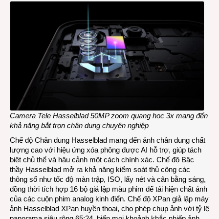
Camera Tele Hasselblad 50MP zoom quang học 3x mang đến
khả năng bắt trọn chân dung chuyên nghiệp
Chế độ Chân dung Hasselblad mang đến ảnh chân dung chất
lượng cao với hiệu ứng xóa phông được AI hỗ trợ, giúp tách
biệt chủ thể và hậu cảnh một cách chính xác. Chế độ Bậc
thầy Hasselblad mở ra khả năng kiểm soát thủ công các
thông số như tốc độ màn trập, ISO, lấy nét và cân bằng sáng,
đồng thời tích hợp 16 bộ giả lập màu phim để tái hiện chất ảnh
của các cuộn phim analog kinh điển. Chế độ XPan giả lập máy
ảnh Hasselblad XPan huyền thoại, cho phép chụp ảnh với tỷ lệ
panorama siêu rộng 65:24, biến mọi khoảnh khắc nhiếp ảnh