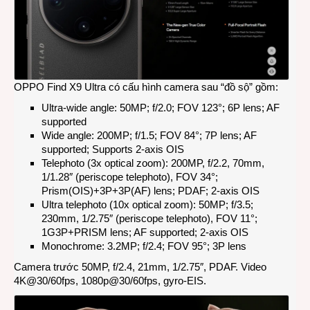
OPPO Find X9 Ultra có cấu hình camera sau “đồ sộ” gồm:
Ultra-wide angle: 50MP; f/2.0; FOV 123°; 6P lens; AF
supported
Wide angle: 200MP; f/1.5; FOV 84°; 7P lens; AF
supported; Supports 2-axis OIS
Telephoto (3x optical zoom): 200MP, f/2.2, 70mm,
1/1.28″ (periscope telephoto), FOV 34°;
Prism(OIS)+3P+3P(AF) lens; PDAF; 2-axis OIS
Ultra telephoto (10x optical zoom): 50MP; f/3.5;
230mm, 1/2.75″ (periscope telephoto), FOV 11°;
1G3P+PRISM lens; AF supported; 2-axis OIS
Monochrome: 3.2MP; f/2.4; FOV 95°; 3P lens
Camera trước 50MP, f/2.4, 21mm, 1/2.75″, PDAF. Video
4K@30/60fps, 1080p@30/60fps, gyro-EIS.