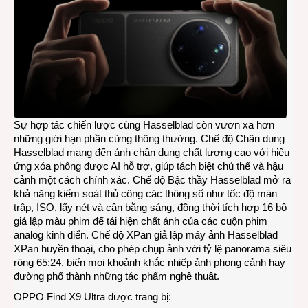
Sự hợp tác chiến lược cùng Hasselblad còn vươn xa hơn
những giới hạn phần cứng thông thường. Chế độ Chân dung
Hasselblad mang đến ảnh chân dung chất lượng cao với hiệu
ứng xóa phông được AI hỗ trợ, giúp tách biệt chủ thể và hậu
cảnh một cách chính xác. Chế độ Bậc thầy Hasselblad mở ra
khả năng kiểm soát thủ công các thông số như tốc độ màn
trập, ISO, lấy nét và cân bằng sáng, đồng thời tích hợp 16 bộ
giả lập màu phim để tái hiện chất ảnh của các cuộn phim
analog kinh điển. Chế độ XPan giả lập máy ảnh Hasselblad
XPan huyền thoại, cho phép chụp ảnh với tỷ lệ panorama siêu
rộng 65:24, biến mọi khoảnh khắc nhiếp ảnh phong cảnh hay
đường phố thành những tác phẩm nghệ thuật.
OPPO Find X9 Ultra được trang bị: