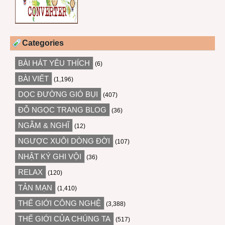
Categories
BÀI HÁT YÊU THÍCH
(6)
BÀI VIẾT
(1,196)
DỌC ĐƯỜNG GIÓ BỤI
(407)
ĐỖ NGỌC TRANG BLOG
(36)
NGẪM & NGHĨ
(12)
NGƯỢC XUÔI DÒNG ĐỜI
(107)
NHẬT KÝ GHI VỘI
(36)
RELAX
(120)
TẢN MẠN
(1,410)
THẾ GIỚI CÔNG NGHỆ
(3,388)
THẾ GIỚI CỦA CHÚNG TA
(517)