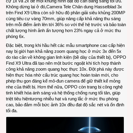
cự 1x và 2x để mọi khung hình đạt độ cân bằng sáng tối ưu.
Không dừng lại ở đó,Camera Tele Chân dung Hasselblad 3x
trên Find X9 Ultra còn sở hữu độ phân giải siêu khủng 200MP
cùng tiêu cự vàng 70mm, giúp nâng cấp khả năng thu sáng
trên mỗi điểm ảnh lên tới 36% so với thế hệ trước và bảo toàn
chất lượng hình ảnh ấn tượng hơn 23% ngay cả ở mức thu
phóng 6x.
Đặc biệt, trong khi hầu hết các mẫu smartphone cao cấp hiện
nay bị giới hạn khả năng zoom quang học ở mức 3x đến 5x
do rào cản về không gian linh kiện (bề dày của thiết bị), OPPO
Find X9 Ultra đã tạo nên một bước ngoặt khi tích hợp thành
công khả năng zoom quang học thực 10x. Đột phá này được
hiện thực hóa nhờ cấu trúc quang học hoàn toàn mới, cho
phép thu gọn đáng kể mô-đun camera để giữ thiết kế mỏng
nhẹ của thiết bị. Hơn thế nữa, OPPO còn trang bị công nghệ
tinh khiết hóa ánh sáng và hệ thống chống rung tối tân, giúp
triệt tiêu hiệntượng nhiễu hạt và rung lắc ở mức thu phóng
cao, bảo đảm mỗi bức ảnh 10x đều đạt độ sắc nét và ổn định
tối đa.