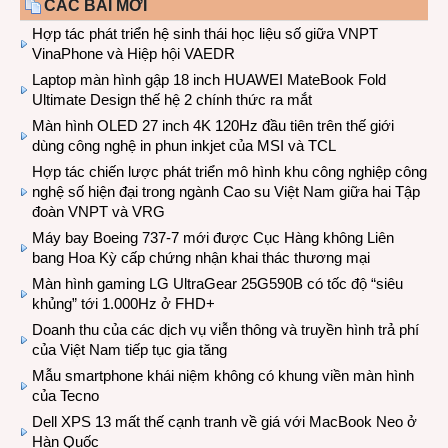
CÁC BÀI MỚI
Hợp tác phát triển hệ sinh thái học liệu số giữa VNPT
VinaPhone và Hiệp hội VAEDR
Laptop màn hình gập 18 inch HUAWEI MateBook Fold
Ultimate Design thế hệ 2 chính thức ra mắt
Màn hình OLED 27 inch 4K 120Hz đầu tiên trên thế giới
dùng công nghệ in phun inkjet của MSI và TCL
Hợp tác chiến lược phát triển mô hình khu công nghiệp công
nghệ số hiện đại trong ngành Cao su Việt Nam giữa hai Tập
đoàn VNPT và VRG
Máy bay Boeing 737-7 mới được Cục Hàng không Liên
bang Hoa Kỳ cấp chứng nhận khai thác thương mại
Màn hình gaming LG UltraGear 25G590B có tốc độ “siêu
khủng” tới 1.000Hz ở FHD+
Doanh thu của các dịch vụ viễn thông và truyền hình trả phí
của Việt Nam tiếp tục gia tăng
Mẫu smartphone khái niệm không có khung viền màn hình
của Tecno
Dell XPS 13 mất thế cạnh tranh về giá với MacBook Neo ở
Hàn Quốc