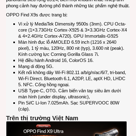
phong cảnh hay đường phố thành những tác phẩm nghệ thuật.
OPPO Find X9s được trang bị:
Vi xử lý MediaTek Dimensity 9500s (3nm). CPU Octa-
core (1×3.73GHz Cortex-X925 & 3×3.3GHz Cortex-X4
& 4×2.4GHz Cortex-A720). GPU Immortalis-G925
Màn hình đục lỗ AMOLED 6.59 inch (1216 x 2640
pixel), 1 tỷ màu, 120Hz, 800 nit (typ), 3.600 nit (peak).
Kính cường lực Corning Gorilla Glass 7i.
Hệ điều hành Android 16, ColorOS 16.
Mạng di động 5G.
Kết nối không dây Wi-Fi 802.11 a/b/g/n/ac/6/7, tri-band,
Wi-Fi Direct. Bluetooth 6.1, A2DP, LE, aptX HD, LHDC
5. NFC. Cổng hồng ngoại.
USB Type-C, OTG. Cảm biến vân tay siêu âm dưới
màn hình (under display, ultrasonic),
Pin Si/C Li-Ion 7.025mAh. Sạc SUPERVOOC 80W
(cáp).
Trên thị trường Việt Nam