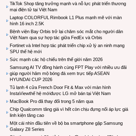
TikTok Shop tăng trưởng mạnh và nỗ lực phát triển thương
mại điện tử tại Việt Nam
Laptop COLORFUL Rimbook L1 Plus mạnh mẽ với màn
hình 16 inch 2.5K
Bệnh viện Bay Orbis trở lại chăm sóc mắt cho người dân
Việt Nam qua sự hợp tác giữa FedEx và Orbis
Fortinet và Intel hợp tác phát triển chip xử lý an ninh mạng
SPU thế hệ mới
Sức mạnh các hộ chiếu trên thế giới năm 2026
Samsung AI TV đồng hành cùng FPT Play với nhiều ưu đãi
giúp người hâm mộ bóng đá xem trực tiếp ASEAN
HYUNDAI CUP 2026
Tủ lạnh 4 cửa French Door Fit & Max với màn hình
InstaViewthế hệ mớiđược LG mở bán tại Việt Nam
MacBook Pro đã thay đổi trong 5 năm qua
Chip Qualcomm tăng giá vì hết còn chịu đựng nổi áp lực giá
linh kiện tăng cao
Một cái nhìn đầu tiên về bộ ba smartphone gập Samsung
Galaxy Z8 Series