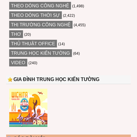
THEO DÒNG CÔNG NGHỆ
(1,498)
THEO DÒNG THỜI SỰ
(2,422)
THỊ TRƯỜNG CÔNG NGHỆ
(4,455)
THƠ
(20)
THỦ THUẬT OFFICE
(14)
TRUNG HỌC KIẾN TƯỜNG
(64)
VIDEO
(240)
GIA ĐÌNH TRUNG HỌC KIẾN TƯỜNG