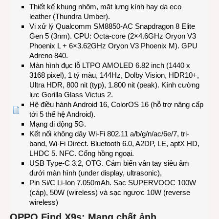
Thiết kế khung nhôm, mặt lưng kính hay da eco
leather (Thundra Umber).
Vi xử lý Qualcomm SM8850-AC Snapdragon 8 Elite
Gen 5 (3nm). CPU: Octa-core (2×4.6GHz Oryon V3
Phoenix L + 6×3.62GHz Oryon V3 Phoenix M). GPU
Adreno 840.
Màn hình đục lỗ LTPO AMOLED 6.82 inch (1440 x
3168 pixel), 1 tỷ màu, 144Hz, Dolby Vision, HDR10+,
Ultra HDR, 800 nit (typ), 1.800 nit (peak). Kính cường
lực Gorilla Glass Victus 2.
Hệ điều hành Android 16, ColorOS 16 (hỗ trợ nâng cấp
tới 5 thế hệ Android).
Mạng di động 5G.
Kết nối không dây Wi-Fi 802.11 a/b/g/n/ac/6e/7, tri-
band, Wi-Fi Direct. Bluetooth 6.0, A2DP, LE, aptX HD,
LHDC 5. NFC. Cổng hồng ngoại.
USB Type-C 3.2, OTG. Cảm biến vân tay siêu âm
dưới màn hình (under display, ultrasonic),
Pin Si/C Li-Ion 7.050mAh. Sạc SUPERVOOC 100W
(cáp), 50W (wireless) và sạc ngược 10W (reverse
wireless)
OPPO Find X9s: Mang chất ảnh