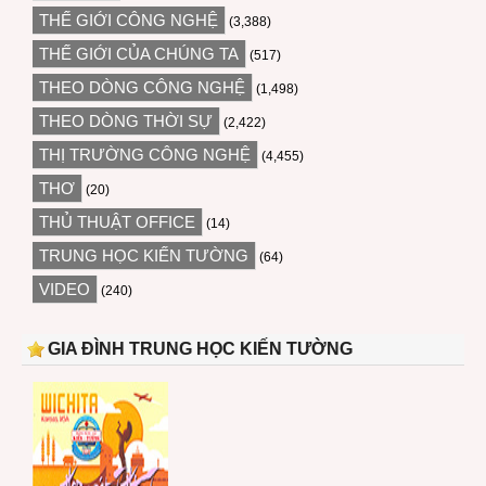
THẾ GIỚI CÔNG NGHỆ
(3,388)
THẾ GIỚI CỦA CHÚNG TA
(517)
THEO DÒNG CÔNG NGHỆ
(1,498)
THEO DÒNG THỜI SỰ
(2,422)
THỊ TRƯỜNG CÔNG NGHỆ
(4,455)
THƠ
(20)
THỦ THUẬT OFFICE
(14)
TRUNG HỌC KIẾN TƯỜNG
(64)
VIDEO
(240)
GIA ĐÌNH TRUNG HỌC KIẾN TƯỜNG