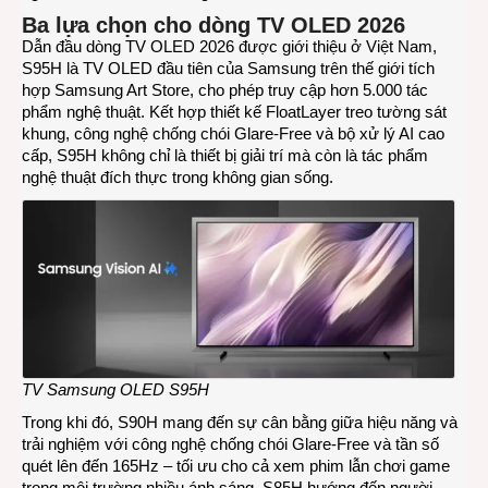
Ba lựa chọn cho dòng
TV
OLED
2026
Dẫn đầu dòng TV OLED 2026 được giới thiệu ở Việt Nam,
S95H là TV OLED đầu tiên của Samsung trên thế giới tích
hợp Samsung Art Store, cho phép truy cập hơn 5.000 tác
phẩm nghệ thuật. Kết hợp thiết kế FloatLayer treo tường sát
khung, công nghệ chống chói Glare-Free và bộ xử lý AI cao
cấp, S95H không chỉ là thiết bị giải trí mà còn là tác phẩm
nghệ thuật đích thực trong không gian sống.
TV Samsung OLED S95H
Trong khi đó, S90H mang đến sự cân bằng giữa hiệu năng và
trải nghiệm với công nghệ chống chói Glare-Free và tần số
quét lên đến 165Hz – tối ưu cho cả xem phim lẫn chơi game
trong môi trường nhiều ánh sáng. S85H hướng đến người