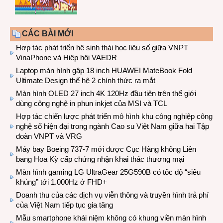
CÁC BÀI MỚI
Hợp tác phát triển hệ sinh thái học liệu số giữa VNPT
VinaPhone và Hiệp hội VAEDR
Laptop màn hình gập 18 inch HUAWEI MateBook Fold
Ultimate Design thế hệ 2 chính thức ra mắt
Màn hình OLED 27 inch 4K 120Hz đầu tiên trên thế giới
dùng công nghệ in phun inkjet của MSI và TCL
Hợp tác chiến lược phát triển mô hình khu công nghiệp công
nghệ số hiện đại trong ngành Cao su Việt Nam giữa hai Tập
đoàn VNPT và VRG
Máy bay Boeing 737-7 mới được Cục Hàng không Liên
bang Hoa Kỳ cấp chứng nhận khai thác thương mại
Màn hình gaming LG UltraGear 25G590B có tốc độ “siêu
khủng” tới 1.000Hz ở FHD+
Doanh thu của các dịch vụ viễn thông và truyền hình trả phí
của Việt Nam tiếp tục gia tăng
Mẫu smartphone khái niệm không có khung viền màn hình