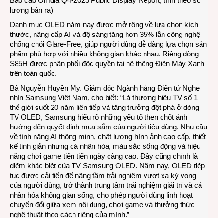
Báo cáo Omdia Q4-2025 Public Display Report, tính theo số
Việt
lượng bán ra).
Nam
Danh mục OLED năm nay được mở rộng về lựa chọn kích
thước, nâng cấp AI và độ sáng tăng hơn 35% lẫn công nghệ
chống chói Glare-Free, giúp người dùng dễ dàng lựa chọn sản
phẩm phù hợp với nhiều không gian khác nhau. Riêng dòng
S85H được phân phối độc quyền tại hệ thống Điện Máy Xanh
trên toàn quốc.
Bà Nguyễn Huyền My, Giám đốc Ngành hàng Điện tử Nghe
nhìn Samsung Việt Nam, cho biết: “Là thương hiệu TV số 1
thế giới suốt 20 năm liên tiếp và tăng trưởng đột phá ở dòng
TV OLED, Samsung hiểu rõ những yếu tố then chốt ảnh
hưởng đến quyết định mua sắm của người tiêu dùng. Nhu cầu
về tính năng AI thông minh, chất lượng hình ảnh cao cấp, thiết
kế tinh giản nhưng cá nhân hóa, màu sắc sống động và hiệu
năng chơi game tiên tiến ngày càng cao. Đây cũng chính là
điểm khác biệt của TV Samsung OLED. Năm nay, OLED tiếp
tục được cải tiến để nâng tầm trải nghiệm vượt xa kỳ vọng
của người dùng, trở thành trung tâm trải nghiệm giải trí và cá
nhân hóa không gian sống, cho phép người dùng linh hoạt
chuyển đổi giữa xem nội dung, chơi game và thưởng thức
nghệ thuật theo cách riêng của mình.”