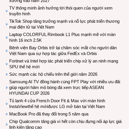
xưởng vào năm 2027
TV thông minh ảnh hưởng tới thói quen của người xem
truyền hình
TikTok Shop tăng trưởng mạnh và nỗ lực phát triển thương
mại điện tử tại Việt Nam
Laptop COLORFUL Rimbook L1 Plus mạnh mẽ với màn
hình 16 inch 2.5K
Bệnh viện Bay Orbis trở lại chăm sóc mắt cho người dân
Việt Nam qua sự hợp tác giữa FedEx và Orbis
Fortinet và Intel hợp tác phát triển chip xử lý an ninh mạng
SPU thế hệ mới
Sức mạnh các hộ chiếu trên thế giới năm 2026
Samsung AI TV đồng hành cùng FPT Play với nhiều ưu đãi
giúp người hâm mộ bóng đá xem trực tiếp ASEAN
HYUNDAI CUP 2026
Tủ lạnh 4 cửa French Door Fit & Max với màn hình
InstaViewthế hệ mớiđược LG mở bán tại Việt Nam
MacBook Pro đã thay đổi trong 5 năm qua
Chip Qualcomm tăng giá vì hết còn chịu đựng nổi áp lực giá
linh kiện tăng cao