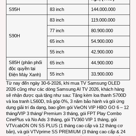
S95H
83 inch
144.000.000
83 inch
119.000.000
77 inch
80.900.000
S90H
65 inch
54.900.000
55 inch
42.900.000
S85H (phân phối
65 inch
44.900.000
độc quyền tại
55 inch
33.900.000
Điện Máy Xanh)
Từ nay đến ngày 30-6-2026, khi mua TV Samsung OLED
2026 cũng như các dòng Samsung AI TV 2026, khách hàng
sẽ nhận được quà tặng như sau: Tặng kèm loa thanh S700D
và loa tranh LS60D, trả góp 0%, 3 năm bảo hành và gói ứng
dụng giải trí đa dạng, bao gồm gói VieON VIP HBO GO 6 – 12
tháng/VIP 3 tháng/ Premium 3 tháng, gói FPT Play Combo
CinePlus và No Ads 3 tháng, gói TV360 VIP 1 tháng, gói
VTVcabON ON SS PLUS (1 tháng cao cấp và 12 tháng cơ
bản), và gói VTVprime SS PREMIUM (3 tháng cao cấp & 24