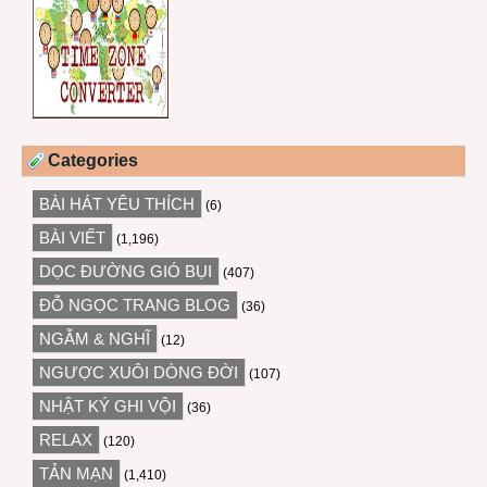
Categories
BÀI HÁT YÊU THÍCH
(6)
BÀI VIẾT
(1,196)
DỌC ĐƯỜNG GIÓ BỤI
(407)
ĐỖ NGỌC TRANG BLOG
(36)
NGẪM & NGHĨ
(12)
NGƯỢC XUÔI DÒNG ĐỜI
(107)
NHẬT KÝ GHI VỘI
(36)
RELAX
(120)
TẢN MẠN
(1,410)