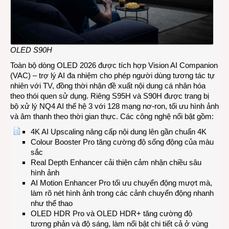
OLED S90H
Toàn bộ dòng OLED 2026 được tích hợp Vision AI Companion
(VAC) – trợ lý AI đa nhiệm cho phép người dùng tương tác tự
nhiên với TV, đồng thời nhận đề xuất nội dung cá nhân hóa
theo thói quen sử dụng. Riêng S95H và S90H được trang bị
bộ xử lý NQ4 AI thế hệ 3 với 128 mạng nơ-ron, tối ưu hình ảnh
và âm thanh theo thời gian thực. Các công nghệ nổi bật gồm:
4K AI Upscaling nâng cấp nội dung lên gần chuẩn 4K
Colour Booster Pro tăng cường độ sống động của màu
sắc
Real Depth Enhancer cải thiện cảm nhận chiều sâu
hình ảnh
AI Motion Enhancer Pro tối ưu chuyển động mượt mà,
làm rõ nét hình ảnh trong các cảnh chuyển động nhanh
như thể thao
OLED HDR Pro và OLED HDR+ tăng cường độ
tương phản và độ sáng, làm nổi bật chi tiết cả ở vùng