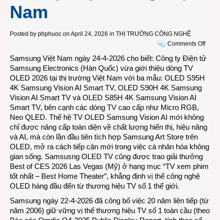
Nam
Posted by
phphuoc
on April 24, 2026 in
THỊ TRƯỜNG CÔNG NGHỆ
on
Comments Off
Dòng
Samsung Việt Nam ngày 24-4-2026 cho biết: Công ty Điện tử
TV
Samsung Electronics (Hàn Quốc) vừa giới thiệu dòng TV
OLE
OLED 2026 tại thị trường Việt Nam với ba mẫu: OLED S95H
đầu
4K Samsung Vision AI Smart TV, OLED S90H 4K Samsung
tiên
Vision AI Smart TV và OLED S85H 4K Samsung Vision AI
trên
Smart TV, bên cạnh các dòng TV cao cấp như Micro RGB,
thế
Neo QLED. Thế hệ TV OLED Samsung Vision AI mới không
giới
chỉ được nâng cấp toàn diện về chất lượng hiển thị, hiệu năng
tích
và AI, mà còn lần đầu tiên tích hợp Samsung Art Store trên
hợp
OLED, mở ra cách tiếp cận mới trong việc cá nhân hóa không
Sams
gian sống. Samsusng OLED TV cũng được trao giải thưởng
Art
Best of CES 2026 Las Vegas (Mỹ) ở hạng mục “TV xem phim
Stor
tốt nhất – Best Home Theater”, khẳng định vị thế công nghệ
bán
OLED hàng đầu đến từ thương hiệu TV số 1 thế giới.
tại
Samsung ngày 22-4-2026 đã công bố việc 20 năm liên tiếp (từ
thị
năm 2006) giữ vững vị thế
thương hiệu TV số 1 toàn cầu
(theo
trườn