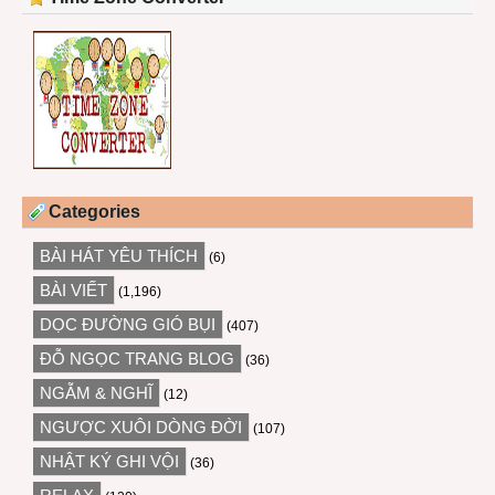
Categories
BÀI HÁT YÊU THÍCH
(6)
BÀI VIẾT
(1,196)
DỌC ĐƯỜNG GIÓ BỤI
(407)
ĐỖ NGỌC TRANG BLOG
(36)
NGẪM & NGHĨ
(12)
NGƯỢC XUÔI DÒNG ĐỜI
(107)
NHẬT KÝ GHI VỘI
(36)