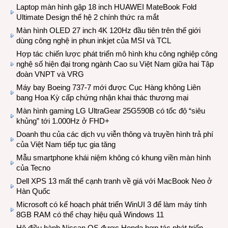
Laptop màn hình gập 18 inch HUAWEI MateBook Fold
Ultimate Design thế hệ 2 chính thức ra mắt
Màn hình OLED 27 inch 4K 120Hz đầu tiên trên thế giới
dùng công nghệ in phun inkjet của MSI và TCL
Hợp tác chiến lược phát triển mô hình khu công nghiệp công
nghệ số hiện đại trong ngành Cao su Việt Nam giữa hai Tập
đoàn VNPT và VRG
Máy bay Boeing 737-7 mới được Cục Hàng không Liên
bang Hoa Kỳ cấp chứng nhận khai thác thương mại
Màn hình gaming LG UltraGear 25G590B có tốc độ “siêu
khủng” tới 1.000Hz ở FHD+
Doanh thu của các dịch vụ viễn thông và truyền hình trả phí
của Việt Nam tiếp tục gia tăng
Mẫu smartphone khái niệm không có khung viền màn hình
của Tecno
Dell XPS 13 mất thế cạnh tranh về giá với MacBook Neo ở
Hàn Quốc
Microsoft có kế hoạch phát triển WinUI 3 để làm máy tính
8GB RAM có thể chạy hiệu quả Windows 11
Hệ điều hành Nissan OS được Honda hợp tác phát triển