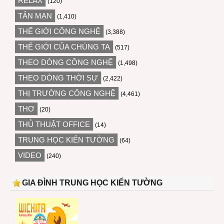
RELAX
(120)
TẢN MẠN
(1,410)
THẾ GIỚI CÔNG NGHỆ
(3,388)
THẾ GIỚI CỦA CHÚNG TA
(517)
THEO DÒNG CÔNG NGHỆ
(1,498)
THEO DÒNG THỜI SỰ
(2,422)
THỊ TRƯỜNG CÔNG NGHỆ
(4,461)
THƠ
(20)
THỦ THUẬT OFFICE
(14)
TRUNG HỌC KIẾN TƯỜNG
(64)
VIDEO
(240)
GIA ĐÌNH TRUNG HỌC KIẾN TƯỜNG