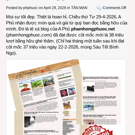
on
Posted by
phphuoc
on April 29, 2026 in
TẢN MẠN
Comments Off
Xin
Mọi sự tốt đẹp. Thiệt là hoan hỉ. Chiều thứ Tư 29-4-2026, A
gửi
Phủ nhận được món quà vô giá từ quý bạn đọc bằng hữu của
38
mình. Đó là tệ xá blog của A Phủ
phamhongphuoc.net
triệu
(
phamhongphuoc.com
) đã đạt được cột mốc mới là 38 triệu
lời
lượt bằng hữu ghé thăm. (Chỉ hai tháng một tuần sau khi đạt
cảm
cột mốc 37 triệu vào ngày 22-2-2026, mùng Sáu Tết Bính
ơn
Ngọ).
đến
bạn
đọc
bằng
hữu
của
tệ
xá
pham