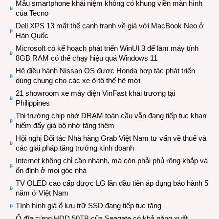
Mẫu smartphone khái niệm không có khung viền màn hình
của Tecno
Dell XPS 13 mất thế cạnh tranh về giá với MacBook Neo ở
Hàn Quốc
Microsoft có kế hoạch phát triển WinUI 3 để làm máy tính
8GB RAM có thể chạy hiệu quả Windows 11
Hệ điều hành Nissan OS được Honda hợp tác phát triển
dùng chung cho các xe ô-tô thế hệ mới
21 showroom xe máy điện VinFast khai trương tại
Philippines
Thị trường chip nhớ DRAM toàn cầu vẫn đang tiếp tục khan
hiếm đẩy giá bộ nhớ tăng thêm
Hội nghị Đối tác Nhà hàng Grab Việt Nam tư vấn về thuế và
các giải pháp tăng trưởng kinh doanh
Internet không chỉ cần nhanh, mà còn phải phủ rộng khắp và
ổn định ở mọi góc nhà
TV OLED cao cấp được LG lần đầu tiên áp dụng bảo hành 5
năm ở Việt Nam
Tình hình giá ổ lưu trữ SSD đang tiếp tục tăng
Ổ đĩa cứng HDD 50TB của Seagate có khả năng xuất