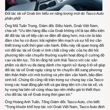
Đối tác tài xế Grab tìm hiểu xe năng lượng mới do Tasco Auto
phân phối
Ông Mã Tuấn Trọng, Giám đốc Điều hành, Grab Việt Nam,
chia sẻ: “Ưu tiên hàng đầu của Grab không chỉ là tạo điều kiện
để đối tác tài xế tiếp cận xe điện dễ dàng hơn, mà còn là bảo
đảm cho họ có được trải nghiệm liền mạch và sự hỗ trợ cần
thiết trong suốt thời gian vận hành. Điều này rất quan trọng đối
với đối tác tài xế Grab vì tính chất công việc của họ đòi hỏi
phương tiện vận chuyển thường xuyên hoạt động ở cường độ
cao và liên tục. Tôi tin rằng hệ sinh thái Tasco với các sản
phẩm và dịch vụ đa dạng dành cho người sử dụng ô tô sẽ giúp
đối tác tài xế Grab ngày càng tự tin chuyển đối sang phương
tiện thân thiện với môi trường và yên tâm vận hành, bảo đảm
sinh kế. Chúng tôi cũng rất trân trọng sự chung tay của Tasco
trong các hoạt động gắn kết và gia tăng tiện ích cho tài xế, và
hy vọng hai bên sẽ cùng nhau tạo nên nhiều giá trị thiết thực
cho đối tác tài xế Grab trong thời gian tới.”
Ông Hoàng Anh Tuấn, Tổng Giám đốc Tasco Auto, cho biết:
“Trong khuôn khổ hợp tác với Grab Việt Nam, Tasco Auto định