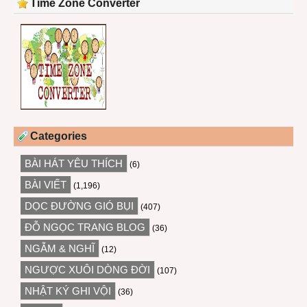
Time Zone Converter
Categories
BÀI HÁT YÊU THÍCH
(6)
BÀI VIẾT
(1,196)
DỌC ĐƯỜNG GIÓ BỤI
(407)
ĐỖ NGỌC TRANG BLOG
(36)
NGẪM & NGHĨ
(12)
NGƯỢC XUÔI DÒNG ĐỜI
(107)
NHẬT KÝ GHI VỘI
(36)