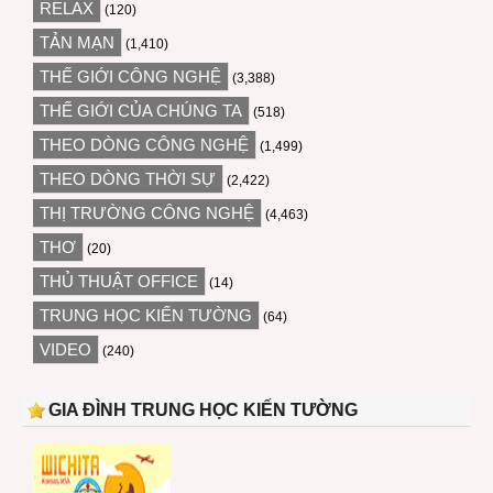
RELAX
(120)
TẢN MẠN
(1,410)
THẾ GIỚI CÔNG NGHỆ
(3,388)
THẾ GIỚI CỦA CHÚNG TA
(518)
THEO DÒNG CÔNG NGHỆ
(1,499)
THEO DÒNG THỜI SỰ
(2,422)
THỊ TRƯỜNG CÔNG NGHỆ
(4,463)
THƠ
(20)
THỦ THUẬT OFFICE
(14)
TRUNG HỌC KIẾN TƯỜNG
(64)
VIDEO
(240)
GIA ĐÌNH TRUNG HỌC KIẾN TƯỜNG