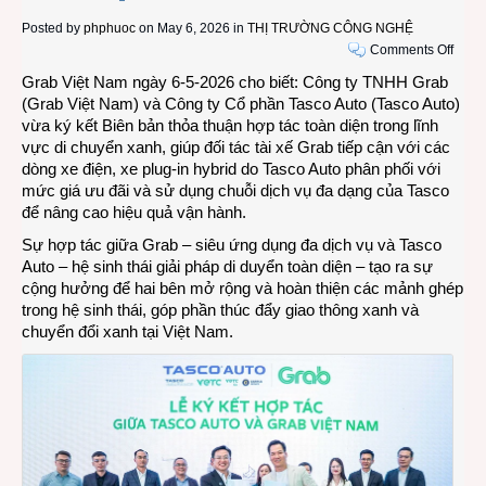
Posted by
phphuoc
on May 6, 2026 in
THỊ TRƯỜNG CÔNG NGHỆ
on
Comments Off
Grab
Grab Việt Nam ngày 6-5-2026 cho biết: Công ty TNHH Grab
Việt
(Grab Việt Nam) và Công ty Cổ phần Tasco Auto (Tasco Auto)
Nam
vừa ký kết Biên bản thỏa thuận hợp tác toàn diện trong lĩnh
và
vực di chuyển xanh, giúp đối tác tài xế Grab tiếp cận với các
Tasc
dòng xe điện, xe plug-in hybrid do Tasco Auto phân phối với
Auto
mức giá ưu đãi và sử dụng chuỗi dịch vụ đa dạng của Tasco
hợp
để nâng cao hiệu quả vận hành.
tác
Sự hợp tác giữa Grab – siêu ứng dụng đa dịch vụ và Tasco
toàn
Auto – hệ sinh thái giải pháp di duyển toàn diện – tạo ra sự
diện
cộng hưởng để hai bên mở rộng và hoàn thiện các mảnh ghép
giúp
trong hệ sinh thái, góp phần thúc đẩy giao thông xanh và
tài
chuyển đổi xanh tại Việt Nam.
xế
chuy
sang
xe
điện