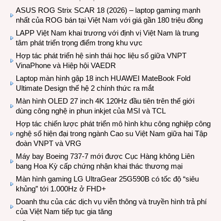
ASUS ROG Strix SCAR 18 (2026) – laptop gaming mạnh
nhất của ROG bán tại Việt Nam với giá gần 180 triệu đồng
LAPP Việt Nam khai trương với định vị Việt Nam là trung
tâm phát triển trọng điểm trong khu vực
Hợp tác phát triển hệ sinh thái học liệu số giữa VNPT
VinaPhone và Hiệp hội VAEDR
Laptop màn hình gập 18 inch HUAWEI MateBook Fold
Ultimate Design thế hệ 2 chính thức ra mắt
Màn hình OLED 27 inch 4K 120Hz đầu tiên trên thế giới
dùng công nghệ in phun inkjet của MSI và TCL
Hợp tác chiến lược phát triển mô hình khu công nghiệp công
nghệ số hiện đại trong ngành Cao su Việt Nam giữa hai Tập
đoàn VNPT và VRG
Máy bay Boeing 737-7 mới được Cục Hàng không Liên
bang Hoa Kỳ cấp chứng nhận khai thác thương mại
Màn hình gaming LG UltraGear 25G590B có tốc độ “siêu
khủng” tới 1.000Hz ở FHD+
Doanh thu của các dịch vụ viễn thông và truyền hình trả phí
của Việt Nam tiếp tục gia tăng