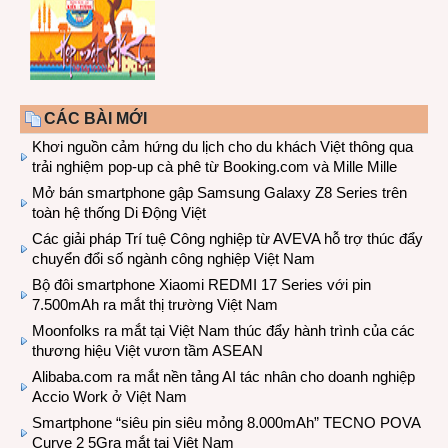
CÁC BÀI MỚI
Khơi nguồn cảm hứng du lịch cho du khách Việt thông qua
trải nghiệm pop-up cà phê từ Booking.com và Mille Mille
Mở bán smartphone gập Samsung Galaxy Z8 Series trên
toàn hệ thống Di Động Việt
Các giải pháp Trí tuệ Công nghiệp từ AVEVA hỗ trợ thúc đẩy
chuyển đổi số ngành công nghiệp Việt Nam
Bộ đôi smartphone Xiaomi REDMI 17 Series với pin
7.500mAh ra mắt thị trường Việt Nam
Moonfolks ra mắt tại Việt Nam thúc đẩy hành trình của các
thương hiệu Việt vươn tầm ASEAN
Alibaba.com ra mắt nền tảng AI tác nhân cho doanh nghiệp
Accio Work ở Việt Nam
Smartphone “siêu pin siêu mỏng 8.000mAh” TECNO POVA
Curve 2 5Gra mắt tại Việt Nam