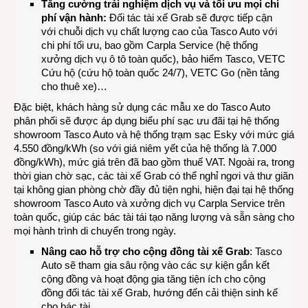
Tăng cường trải nghiệm dịch vụ và tối ưu mọi chi
phí vận hành:
Đối tác tài xế Grab sẽ được tiếp cận
với chuỗi dịch vụ chất lượng cao của Tasco Auto với
chi phí tối ưu, bao gồm Carpla Service (hệ thống
xưởng dịch vụ ô tô toàn quốc), bảo hiểm Tasco, VETC
Cứu hộ (cứu hộ toàn quốc 24/7), VETC Go (nền tảng
cho thuê xe)…
Đặc biệt, khách hàng sử dụng các mẫu xe do Tasco Auto
phân phối sẽ được áp dụng biểu phí sạc ưu đãi tại hệ thống
showroom Tasco Auto và hệ thống trạm sạc Esky với mức giá
4.550 đồng/kWh (so với giá niêm yết của hệ thống là 7.000
đồng/kWh), mức giá trên đã bao gồm thuế VAT. Ngoài ra, trong
thời gian chờ sạc, các tài xế Grab có thể nghỉ ngơi và thư giãn
tại không gian phòng chờ đầy đủ tiện nghi, hiện đại tại hệ thống
showroom Tasco Auto và xưởng dịch vụ Carpla Service trên
toàn quốc, giúp các bác tài tái tạo năng lượng và sẵn sàng cho
mọi hành trình di chuyển trong ngày.
Nâng cao hỗ trợ cho cộng đồng tài xế Grab
: Tasco
Auto sẽ tham gia sâu rộng vào các sự kiện gắn kết
cộng đồng và hoạt động gia tăng tiện ích cho cộng
đồng đối tác tài xế Grab, hướng đến cải thiện sinh kế
cho bác tài.