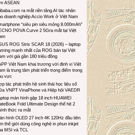
ầm ASEAN
ibaba.com ra mắt nền tảng AI tác nhân
ho doanh nghiệp Accio Work ở Việt Nam
martphone “siêu pin siêu mỏng 8.000mAh”
ECNO POVA Curve 2 5Gra mắt tại Việt
am
SUS ROG Strix SCAR 18 (2026) – laptop
aming mạnh nhất của ROG bán tại Việt
m với giá gần 180 triệu đồng
PP Việt Nam khai trương với định vị Việt
m là trung tâm phát triển trọng điểm trong
hu vực
p tác phát triển hệ sinh thái học liệu số
iữa VNPT VinaPhone và Hiệp hội VAEDR
aptop màn hình gập 18 inch HUAWEI
teBook Fold Ultimate Design thế hệ 2
ính thức ra mắt
àn hình OLED 27 inch 4K 120Hz đầu tiên
ên thế giới dùng công nghệ in phun inkjet
ủa MSI và TCL