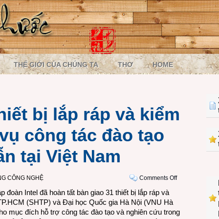
THẾ GIỚI CỦA CHÚNG TA
THƠ
HOME
thiết bị lắp ráp và kiểm
vụ công tác đào tạo
n tại Việt Nam
on
NG CÔNG NGHỆ
Comments Off
Intel
 đoàn Intel đã hoàn tất bàn giao 31 thiết bị lắp ráp và
trao
 TP.HCM (SHTP) và Đại học Quốc gia Hà Nội (VNU Hà
tặng
ho mục đích hỗ trợ công tác đào tạo và nghiên cứu trong
thiết