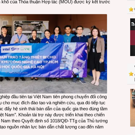
ôn khổ của Thỏa thuận Hợp tác (MOU) được ký kết trước
bị
lắp
ráp
và
kiểm
định
chip
phục
vụ
công
tác
đào
tạo
nhân
lực
bán
nghiệp đầu tiên tại Việt Nam tiên phong chuyển đổi công
dẫn
vụ cho mục đích đào tạo và nghiên cứu, qua đó tiếp tục
tại
úc đẩy hệ sinh thái bán dẫn của quốc gia theo đúng tầm
Việt
Việt Nam”. Khoản tài trợ này được triển khai theo chiến
Nam
iệt Nam theo Quyết định số 1018/QĐ-TTg của Thủ tướng
 tạo nguồn nhân lực bán dẫn chất lượng cao đến năm