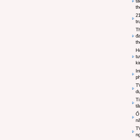
tá
th
2
tr
T
đa
t
Hộ
tư
k
In
ph
T
d
Tì
tă
Ổ
n
TV
n