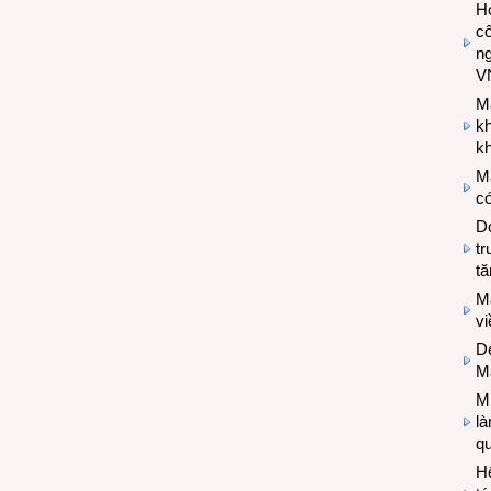
Hợ
cô
n
V
M
k
kh
M
có
Do
tr
tă
M
v
De
M
Mi
l
q
H