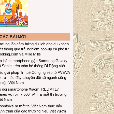
CÁC BÀI MỚI
hơi nguồn cảm hứng du lịch cho du khách
ệt thông qua trải nghiệm pop-up cà phê từ
oking.com và Mille Mille
ở bán smartphone gập Samsung Galaxy
 Series trên toàn hệ thống Di Động Việt
c giải pháp Trí tuệ Công nghiệp từ AVEVA
 trợ thúc đẩy chuyển đổi số ngành công
ghiệp Việt Nam
ộ đôi smartphone Xiaomi REDMI 17
ries với pin 7.500mAh ra mắt thị trường
iệt Nam
onfolks ra mắt tại Việt Nam thúc đẩy
nh trình của các thương hiệu Việt vươn