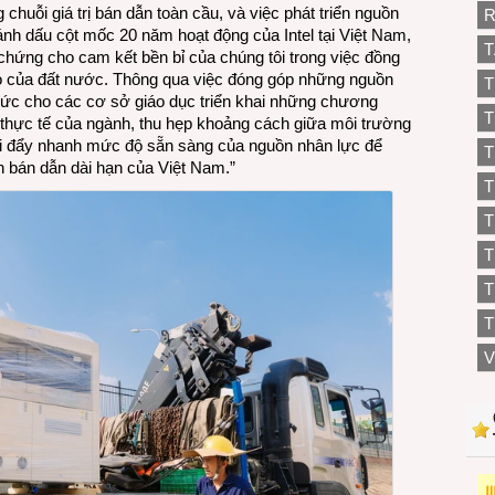
 chuỗi giá trị bán dẫn toàn cầu, và việc phát triển nguồn
R
ánh dấu cột mốc 20 năm hoạt động của Intel tại Việt Nam,
T
h chứng cho cam kết bền bỉ của chúng tôi trong việc đồng
eo của đất nước. Thông qua việc đóng góp những nguồn
T
p sức cho các cơ sở giáo dục triển khai những chương
T
 thực tế của ngành, thu hẹp khoảng cách giữa môi trường
hời đẩy nhanh mức độ sẵn sàng của nguồn nhân lực để
T
n bán dẫn dài hạn của Việt Nam.”
T
T
T
T
V