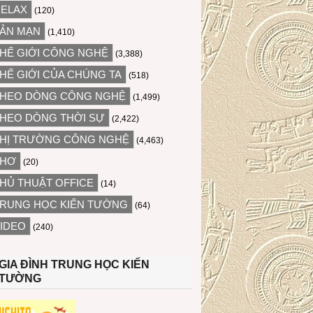
ELAX
(120)
ẢN MẠN
(1,410)
HẾ GIỚI CÔNG NGHỆ
(3,388)
HẾ GIỚI CỦA CHÚNG TA
(518)
HEO DÒNG CÔNG NGHỆ
(1,499)
HEO DÒNG THỜI SỰ
(2,422)
HỊ TRƯỜNG CÔNG NGHỆ
(4,463)
THƠ
(20)
HỦ THUẬT OFFICE
(14)
RUNG HỌC KIẾN TƯỜNG
(64)
IDEO
(240)
GIA ĐÌNH TRUNG HỌC KIẾN
TƯỜNG