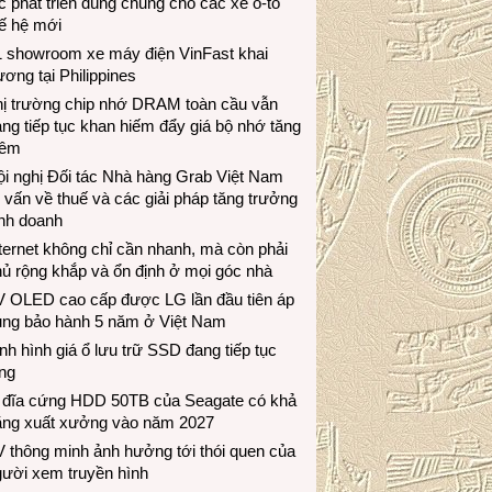
c phát triển dùng chung cho các xe ô-tô
ế hệ mới
1 showroom xe máy điện VinFast khai
ương tại Philippines
hị trường chip nhớ DRAM toàn cầu vẫn
ng tiếp tục khan hiếm đẩy giá bộ nhớ tăng
hêm
i nghị Đối tác Nhà hàng Grab Việt Nam
 vấn về thuế và các giải pháp tăng trưởng
inh doanh
ternet không chỉ cần nhanh, mà còn phải
ủ rộng khắp và ổn định ở mọi góc nhà
V OLED cao cấp được LG lần đầu tiên áp
ụng bảo hành 5 năm ở Việt Nam
nh hình giá ổ lưu trữ SSD đang tiếp tục
ng
 đĩa cứng HDD 50TB của Seagate có khả
ăng xuất xưởng vào năm 2027
 thông minh ảnh hưởng tới thói quen của
gười xem truyền hình