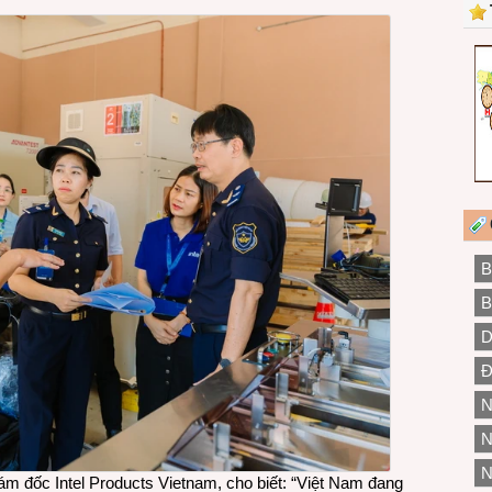
B
B
D
Đ
N
N
N
m đốc Intel Products Vietnam, cho biết: “Việt Nam đang