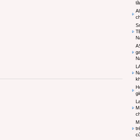
t
Al
c
S
T
N
A
g
Na
LA
Na
k
Hợ
g
L
Ma
ch
M
tr
c