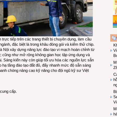
rực tiếp trên các trang thiết bị chuyên dụng, làm cầu
 ngành, đặc biệt là trong khâu đóng gói và kiểm thử chip.
K
 Nội xây dựng năng lực đào tạo vi mạch hoàn chỉnh từ
Vi
hử; cũng như mở rộng không gian học tập ứng dụng và
Bo
i. Sáng kiến này còn giúp tối ưu hóa các nguồn lực sẵn
M
o hạ tầng đào tạo đắt đỏ, đẩy nhanh mức độ sẵn sàng
Z8
nhanh chóng nâng cao kỹ năng cho đội ngũ kỹ sư Việt
Cá
hỗ
n
 cung cấp.
B
Se
V
Mo
hà