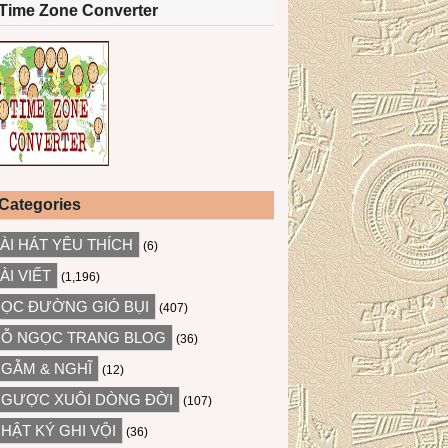
Time Zone Converter
Categories
ÀI HÁT YÊU THÍCH
(6)
ÀI VIẾT
(1,196)
ỌC ĐƯỜNG GIÓ BỤI
(407)
Ỗ NGỌC TRANG BLOG
(36)
GẪM & NGHĨ
(12)
GƯỢC XUÔI DÒNG ĐỜI
(107)
HẬT KÝ GHI VỘI
(36)