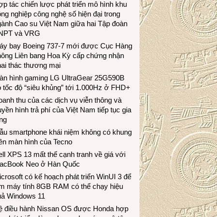
p tác chiến lược phát triển mô hình khu
ng nghiệp công nghệ số hiện đại trong
gành Cao su Việt Nam giữa hai Tập đoàn
NPT và VRG
áy bay Boeing 737-7 mới được Cục Hàng
hông Liên bang Hoa Kỳ cấp chứng nhận
ai thác thương mại
àn hình gaming LG UltraGear 25G590B
 tốc độ “siêu khủng” tới 1.000Hz ở FHD+
anh thu của các dịch vụ viễn thông và
uyền hình trả phí của Việt Nam tiếp tục gia
ng
ẫu smartphone khái niệm không có khung
iền màn hình của Tecno
ll XPS 13 mất thế cạnh tranh về giá với
acBook Neo ở Hàn Quốc
crosoft có kế hoạch phát triển WinUI 3 để
àm máy tính 8GB RAM có thể chạy hiệu
uả Windows 11
ệ điều hành Nissan OS được Honda hợp