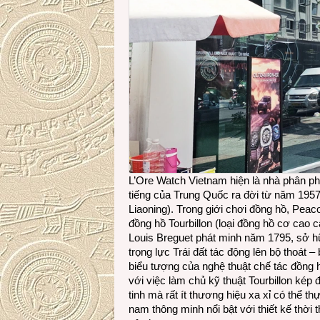
L’Ore Watch Vietnam hiện là nhà phân p
tiếng của Trung Quốc ra đời từ năm 1957
Liaoning). Trong giới chơi đồng hồ, Peac
đồng hồ Tourbillon (loại đồng hồ cơ cao
Louis Breguet phát minh năm 1795, sở hữu 
trọng lực Trái đất tác động lên bộ thoát 
biểu tượng của nghệ thuật chế tác đồng 
với việc làm chủ kỹ thuật Tourbillon ké
tinh mà rất ít thương hiệu xa xỉ có thể 
nam thông minh nổi bật với thiết kế thời 