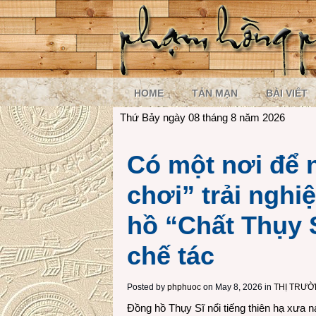
HOME
TẢN MẠN
BÀI VIẾT
Thứ Bảy ngày 08 tháng 8 năm 2026
Có một nơi để 
chơi” trải ngh
hồ “Chất Thụy
chế tác
Posted by
phphuoc
on May 8, 2026 in
THỊ TRƯ
Đồng hồ Thụy Sĩ nổi tiếng thiên hạ xưa n