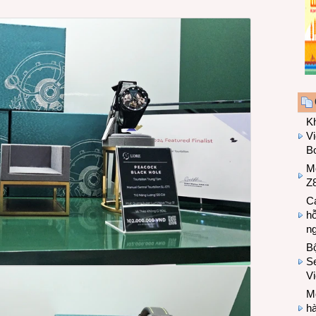
K
Vi
Bo
M
Z8
Cá
hỗ
n
B
Se
V
Mo
hà