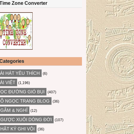
Time Zone Converter
Categories
ÀI HÁT YÊU THÍCH
(6)
ÀI VIẾT
(1,196)
ỌC ĐƯỜNG GIÓ BỤI
(407)
Ỗ NGỌC TRANG BLOG
(36)
GẪM & NGHĨ
(12)
GƯỢC XUÔI DÒNG ĐỜI
(107)
HẬT KÝ GHI VỘI
(36)