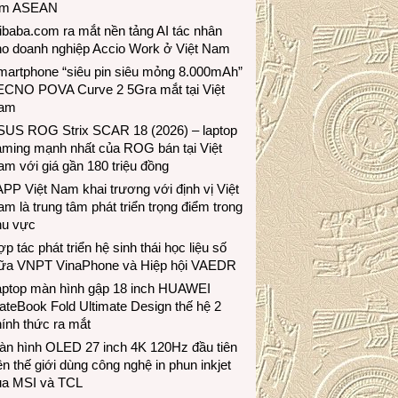
ầm ASEAN
ibaba.com ra mắt nền tảng AI tác nhân
ho doanh nghiệp Accio Work ở Việt Nam
martphone “siêu pin siêu mỏng 8.000mAh”
ECNO POVA Curve 2 5Gra mắt tại Việt
am
SUS ROG Strix SCAR 18 (2026) – laptop
aming mạnh nhất của ROG bán tại Việt
m với giá gần 180 triệu đồng
PP Việt Nam khai trương với định vị Việt
m là trung tâm phát triển trọng điểm trong
hu vực
p tác phát triển hệ sinh thái học liệu số
iữa VNPT VinaPhone và Hiệp hội VAEDR
aptop màn hình gập 18 inch HUAWEI
teBook Fold Ultimate Design thế hệ 2
ính thức ra mắt
àn hình OLED 27 inch 4K 120Hz đầu tiên
ên thế giới dùng công nghệ in phun inkjet
ủa MSI và TCL