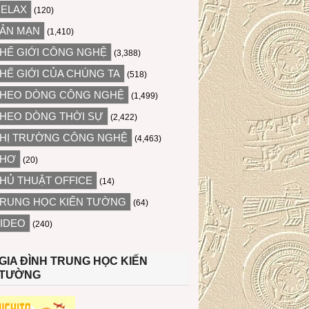
ELAX
(120)
ẢN MẠN
(1,410)
HẾ GIỚI CÔNG NGHỆ
(3,388)
HẾ GIỚI CỦA CHÚNG TA
(518)
HEO DÒNG CÔNG NGHỆ
(1,499)
HEO DÒNG THỜI SỰ
(2,422)
HỊ TRƯỜNG CÔNG NGHỆ
(4,463)
THƠ
(20)
HỦ THUẬT OFFICE
(14)
RUNG HỌC KIẾN TƯỜNG
(64)
IDEO
(240)
GIA ĐÌNH TRUNG HỌC KIẾN
TƯỜNG