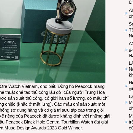
t
Al
c
S
T
N
A
g
Na
LA
Na
k
Hợ
L’Ore Watch Vietnam, cho biết: Đồng hồ Peacock mang
g
hệ thuật chế tác thủ công lâu đời của người Trung Hoa
L
ược sản xuất thủ công, có giới hạn số lượng, có mẫu chỉ
Ma
ng chiếc (khắc ở mặt lưng). Các mẫu chỉ sản xuất một
ch
hông sợ đụng hàng và có giá trị sưu tập cao trong giới
M
t kế riêng của Peacock đã được khẳng định với những giải
tr
ẫu Peacock Black Hole Central Tourbillon Watch đạt giải
c
và Muse Design Awards 2023 Gold Winner.