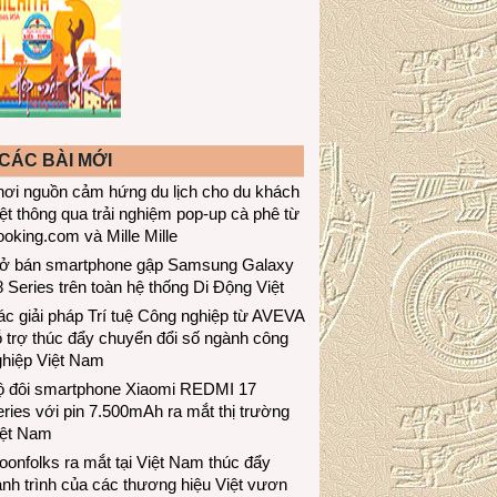
CÁC BÀI MỚI
hơi nguồn cảm hứng du lịch cho du khách
ệt thông qua trải nghiệm pop-up cà phê từ
oking.com và Mille Mille
ở bán smartphone gập Samsung Galaxy
 Series trên toàn hệ thống Di Động Việt
c giải pháp Trí tuệ Công nghiệp từ AVEVA
 trợ thúc đẩy chuyển đổi số ngành công
ghiệp Việt Nam
ộ đôi smartphone Xiaomi REDMI 17
ries với pin 7.500mAh ra mắt thị trường
iệt Nam
onfolks ra mắt tại Việt Nam thúc đẩy
nh trình của các thương hiệu Việt vươn