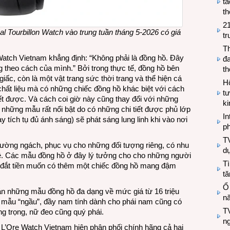
tá
th
2
 Tourbillon Watch vào trung tuần tháng 5-2026 có giá
tr
T
 Watch Vietnam khẳng định: “Không phải là đồng hồ. Đây
đa
theo cách của mình.” Bởi trong thực tế, đồng hồ bên
t
iấc, còn là một vật trang sức thời trang và thể hiện cá
Hộ
 chất liệu mà có những chiếc đồng hồ khác biệt với cách
tư
t được. Và cách coi giờ này cũng thay đổi với những
k
ó những mẫu rất nổi bật do có những chi tiết được phủ lớp
In
 tích tụ đủ ánh sáng) sẽ phát sáng lung linh khi vào nơi
ph
T
trường ngách, phục vụ cho những đối tượng riêng, có nhu
d
ê. Các mẫu đồng hồ ở đây lý tưởng cho cho những người
Tì
 đắt tiền muốn có thêm một chiếc đồng hồ mang đậm
tă
Ổ
n những mẫu đồng hồ đa dạng về mức giá từ 16 triệu
n
 mẫu “ngầu”, đầy nam tính dành cho phái nam cũng có
TV
 trọng, nữ đeo cũng quý phái.
n
L’Ore Watch Vietnam hiện phân phối chính hãng cả hai