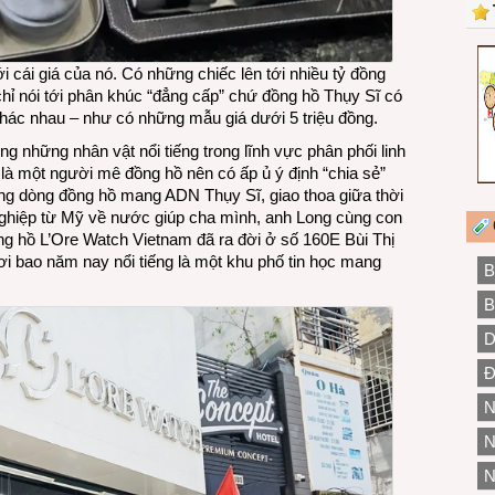
 cái giá của nó. Có những chiếc lên tới nhiều tỷ đồng
hỉ nói tới phân khúc “đẳng cấp” chứ đồng hồ Thụy Sĩ có
hác nhau – như có những mẫu giá dưới 5 triệu đồng.
g những nhân vật nổi tiếng trong lĩnh vực phân phối linh
 là một người mê đồng hồ nên có ấp ủ ý định “chia sẻ”
g dòng đồng hồ mang ADN Thụy Sĩ, giao thoa giữa thời
t nghiệp từ Mỹ về nước giúp cha mình, anh Long cùng con
ng hồ L’Ore Watch Vietnam đã ra đời ở số 160E Bùi Thị
bao năm nay nổi tiếng là một khu phố tin học mang
B
B
D
Đ
N
N
N