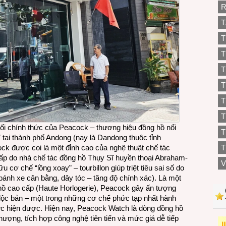
R
T
T
T
T
T
T
hối chính thức của
Peacock
– thương hiệu đồng hồ nổi
T
 tại thành phố Andong (nay là Dandong thuộc tỉnh
T
ock được coi là một đỉnh cao của nghệ thuật chế tác
 cấp do nhà chế tác đồng hồ Thụy Sĩ huyền thoại Abraham-
V
cơ chế “lồng xoay” – tourbillon giúp triệt tiêu sai số do
– bánh xe cân bằng, dây tóc – tăng độ chính xác). Là một
hồ cao cấp (Haute Horlogerie), Peacock gây ấn tượng
p độc bản – một trong những cơ chế phức tạp nhất hành
thực hiện được. Hiện nay, Peacock Watch là dòng đồng hồ
thượng, tích hợp công nghệ tiên tiến và mức giá dễ tiếp