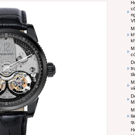
Hợ
cô
n
V
M
k
kh
M
có
Do
tr
tă
M
v
De
M
Mi
l
q
H