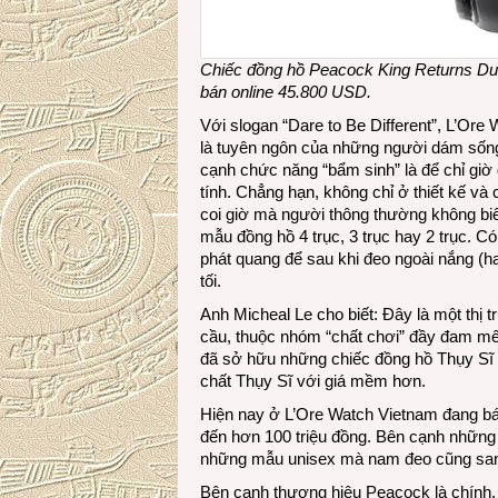
Chiếc đồng hồ Peacock King Returns Dual
bán online 45.800 USD.
Với slogan “Dare to Be Different”, L’Ore
là tuyên ngôn của những người dám sống 
cạnh chức năng “bẩm sinh” là để chỉ giờ g
tính. Chẳng hạn, không chỉ ở thiết kế và
coi giờ mà người thông thường không biế
mẫu đồng hồ 4 trục, 3 trục hay 2 trục. C
phát quang để sau khi đeo ngoài nắng (hay
tối.
Anh Micheal Le cho biết: Đây là một thị 
cầu, thuộc nhóm “chất chơi” đầy đam m
đã sở hữu những chiếc đồng hồ Thụy Sĩ
chất Thụy Sĩ với giá mềm hơn.
Hiện nay ở L’Ore Watch Vietnam đang bá
đến hơn 100 triệu đồng. Bên cạnh những
những mẫu unisex mà nam đeo cũng sang
Bên cạnh thương hiệu Peacock là chính, 