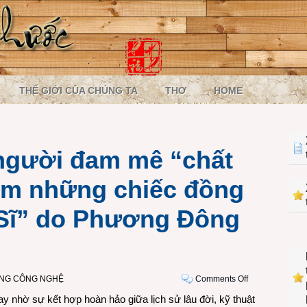
THẾ GIỚI CỦA CHÚNG TA
THƠ
HOME
người đam mê “chất
iệm những chiếc đồng
 Sĩ” do Phương Đông
on
ỜNG CÔNG NGHỆ
Comments Off
Có
ay nhờ sự kết hợp hoàn hảo giữa lịch sử lâu đời, kỹ thuật
một