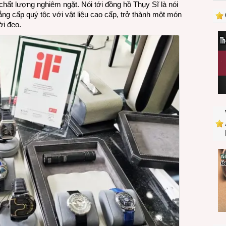
 chất lượng nghiêm ngặt. Nói tới đồng hồ Thụy Sĩ là nói
nơi
ẳng cấp quý tộc với vật liệu cao cấp, trở thành một món
để
ời đeo.
người
đam
mê
“chất
chơi”
trải
nghiệm
những
chiếc
đồng
hồ
“Chất
Thụy
Sĩ”
do
Phương
Đông
chế
tác