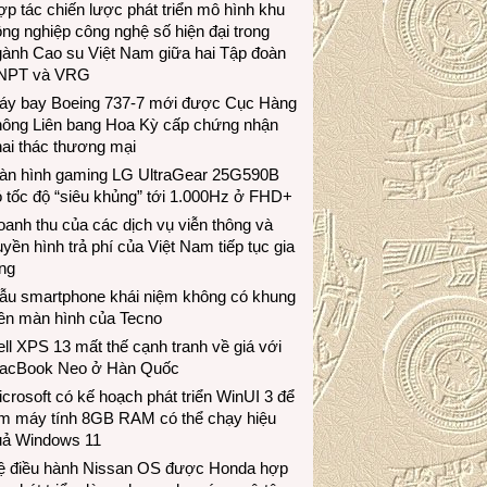
p tác chiến lược phát triển mô hình khu
ng nghiệp công nghệ số hiện đại trong
gành Cao su Việt Nam giữa hai Tập đoàn
NPT và VRG
áy bay Boeing 737-7 mới được Cục Hàng
hông Liên bang Hoa Kỳ cấp chứng nhận
ai thác thương mại
àn hình gaming LG UltraGear 25G590B
 tốc độ “siêu khủng” tới 1.000Hz ở FHD+
anh thu của các dịch vụ viễn thông và
uyền hình trả phí của Việt Nam tiếp tục gia
ng
ẫu smartphone khái niệm không có khung
iền màn hình của Tecno
ll XPS 13 mất thế cạnh tranh về giá với
acBook Neo ở Hàn Quốc
crosoft có kế hoạch phát triển WinUI 3 để
àm máy tính 8GB RAM có thể chạy hiệu
uả Windows 11
ệ điều hành Nissan OS được Honda hợp