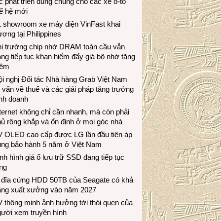
c phát triển dùng chung cho các xe ô-tô
ế hệ mới
1 showroom xe máy điện VinFast khai
ương tại Philippines
hị trường chip nhớ DRAM toàn cầu vẫn
ng tiếp tục khan hiếm đẩy giá bộ nhớ tăng
hêm
i nghị Đối tác Nhà hàng Grab Việt Nam
 vấn về thuế và các giải pháp tăng trưởng
inh doanh
ternet không chỉ cần nhanh, mà còn phải
ủ rộng khắp và ổn định ở mọi góc nhà
V OLED cao cấp được LG lần đầu tiên áp
ụng bảo hành 5 năm ở Việt Nam
nh hình giá ổ lưu trữ SSD đang tiếp tục
ng
 đĩa cứng HDD 50TB của Seagate có khả
ăng xuất xưởng vào năm 2027
 thông minh ảnh hưởng tới thói quen của
gười xem truyền hình