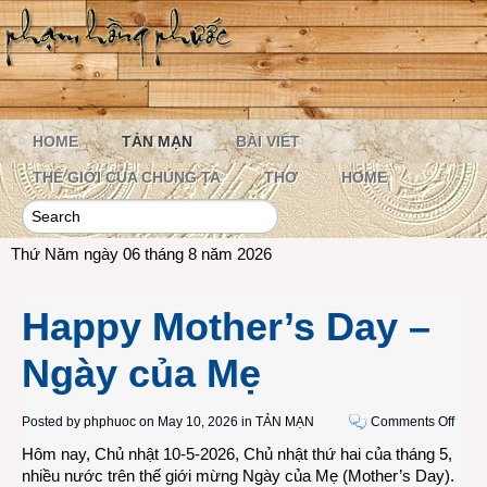
HOME
TẢN MẠN
BÀI VIẾT
THẾ GIỚI CỦA CHÚNG TA
THƠ
HOME
Thứ Năm ngày 06 tháng 8 năm 2026
Happy Mother’s Day –
Ngày của Mẹ
on
Posted by
phphuoc
on May 10, 2026 in
TẢN MẠN
Comments Off
Happ
Hôm nay, Chủ nhật 10-5-2026, Chủ nhật thứ hai của tháng 5,
Mothe
nhiều nước trên thế giới mừng Ngày của Mẹ (Mother’s Day).
Day