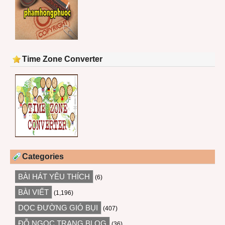
Time Zone Converter
Categories
BÀI HÁT YÊU THÍCH
(6)
BÀI VIẾT
(1,196)
DỌC ĐƯỜNG GIÓ BỤI
(407)
ĐỖ NGỌC TRANG BLOG
(36)