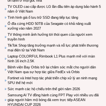
ổn định ở mọi góc nhà
TV OLED cao cấp được LG lần đầu tiên áp dụng bảo hành 5
năm ở Việt Nam
Tình hình giá ổ lưu trữ SSD đang tiếp tục tăng
Ổ đĩa cứng HDD 50TB của Seagate có khả năng xuất
xưởng vào năm 2027
TV thông minh ảnh hưởng tới thói quen của người xem
truyền hình
TikTok Shop tăng trưởng mạnh và nỗ lực phát triển thương
mại điện tử tại Việt Nam
Laptop COLORFUL Rimbook L1 Plus mạnh mẽ với màn
hình 16 inch 2.5K
Bệnh viện Bay Orbis trở lại chăm sóc mắt cho người dân
Việt Nam qua sự hợp tác giữa FedEx và Orbis
Fortinet và Intel hợp tác phát triển chip xử lý an ninh mạng
SPU thế hệ mới
Sức mạnh các hộ chiếu trên thế giới năm 2026
Samsung AI TV đồng hành cùng FPT Play với nhiều ưu đãi
giúp người hâm mộ bóng đá xem trực tiếp ASEAN
HYUNDAI CUP 2026