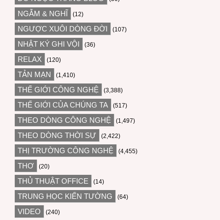
NGẪM & NGHĨ
(12)
NGƯỢC XUÔI DÒNG ĐỜI
(107)
NHẬT KÝ GHI VỘI
(36)
RELAX
(120)
TẢN MẠN
(1,410)
THẾ GIỚI CÔNG NGHỆ
(3,388)
THẾ GIỚI CỦA CHÚNG TA
(517)
THEO DÒNG CÔNG NGHỆ
(1,497)
THEO DÒNG THỜI SỰ
(2,422)
THỊ TRƯỜNG CÔNG NGHỆ
(4,455)
THƠ
(20)
THỦ THUẬT OFFICE
(14)
TRUNG HỌC KIẾN TƯỜNG
(64)
VIDEO
(240)