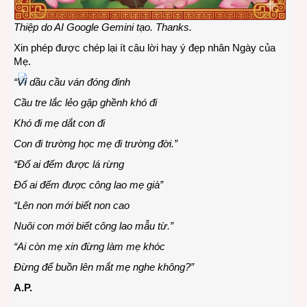
Thiệp do AI Google Gemini tạo. Thanks.
Xin phép được chép lại ít câu lời hay ý đẹp nhân Ngày của
Mẹ.
“Ví dầu cầu ván đóng đinh
Cầu tre lắc lẻo gập ghềnh khó đi
Khó đi mẹ dắt con đi
Con đi trường học mẹ đi trường đời.”
“Đố ai đếm được lá rừng
Đố ai đếm được công lao mẹ già”
“Lên non mới biết non cao
Nuôi con mới biết công lao mẫu từ.”
“Ai còn mẹ xin đừng làm mẹ khóc
Đừng để buồn lên mắt mẹ nghe không?”
A.P.