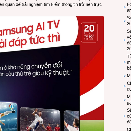
Fo
ên quan để trải nghiệm tìm kiếm thông tin trở nên trực
a
Sứ
2
S
vớ
đ
2
Tủ
m
bá
M
Ch
đự
Mộ
g
S
cù
đế
C