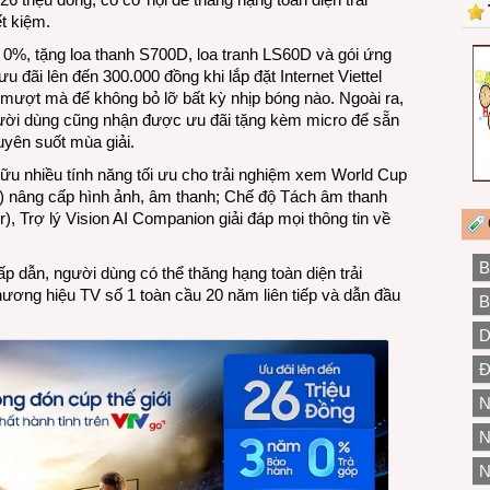
t kiệm.
 0%, tặng loa thanh S700D, loa tranh LS60D và gói ứng
u đãi lên đến 300.000 đồng khi lắp đặt Internet Viettel
m mượt mà để không bỏ lỡ bất kỳ nhịp bóng nào. Ngoài ra,
ười dùng cũng nhận được ưu đãi tặng kèm micro để sẵn
ên suốt mùa giải.
 nhiều tính năng tối ưu cho trải nghiệm xem World Cup
) nâng cấp hình ảnh, âm thanh; Chế độ Tách âm thanh
), Trợ lý Vision AI Companion giải đáp mọi thông tin về
B
 dẫn, người dùng có thể thăng hạng toàn diện trải
hương hiệu TV số 1 toàn cầu 20 năm liên tiếp và dẫn đầu
B
D
Đ
N
N
N