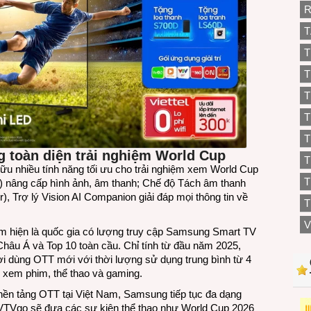
R
T
T
T
T
T
T
g toàn diện trải nghiệm World Cup
 nhiều tính năng tối ưu cho trải nghiệm xem World Cup
T
) nâng cấp hình ảnh, âm thanh; Chế độ Tách âm thanh
), Trợ lý Vision AI Companion giải đáp mọi thông tin về
T
V
m hiện là quốc gia có lượng truy cập Samsung Smart TV
hâu Á và Top 10 toàn cầu. Chỉ tính từ đầu năm 2025,
i dùng OTT mới với thời lượng sử dụng trung bình từ 4
í, xem phim, thể thao và gaming.
nền tảng OTT tại Việt Nam, Samsung tiếp tục đa dạng
 VTVgo sẽ đưa các sự kiện thể thao như World Cup 2026