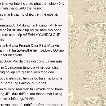
rtinet và Intel hợp tác phát triển chip xử lý
n ninh mạng SPU thế hệ mới
c mạnh các hộ chiếu trên thế giới năm
026
amsung AI TV đồng hành cùng FPT Play
i nhiều ưu đãi giúp người hâm mộ bóng
á xem trực tiếp ASEAN HYUNDAI CUP
026
 lạnh 4 cửa French Door Fit & Max với
àn hình InstaViewthế hệ mớiđược LG mở
n tại Việt Nam
acBook Pro đã thay đổi trong 5 năm qua
ip Qualcomm tăng giá vì hết còn chịu
ng nổi áp lực giá linh kiện tăng cao
t cái nhìn đầu tiên về bộ ba smartphone
ập Samsung Galaxy Z8 Series
àn thương mại điện tử Lazada đồng hành
ng JBL dưa thiết bị âm thanh chất lượng
n với nhiều người Việt
hương trình trải nghiệm sớm smartphone