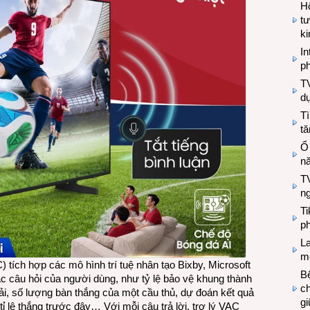
Hộ
tư
k
In
ph
T
d
Tì
tă
Ổ
n
TV
n
T
ph
L
mẽ
) tích hợp các mô hình trí tuệ nhân tạo Bixby, Microsoft
Bệ
các câu hỏi của người dùng, như tỷ lệ bảo vệ khung thành
c
i, số lượng bàn thắng của một cầu thủ, dự đoán kết quả
g
ỉ lệ thắng trước đây… Với mỗi câu trả lời, trợ lý VAC