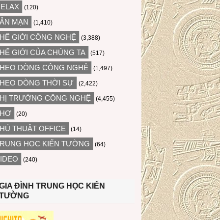
ELAX
(120)
ẢN MẠN
(1,410)
HẾ GIỚI CÔNG NGHỆ
(3,388)
HẾ GIỚI CỦA CHÚNG TA
(517)
HEO DÒNG CÔNG NGHỆ
(1,497)
HEO DÒNG THỜI SỰ
(2,422)
HỊ TRƯỜNG CÔNG NGHỆ
(4,455)
THƠ
(20)
HỦ THUẬT OFFICE
(14)
RUNG HỌC KIẾN TƯỜNG
(64)
IDEO
(240)
GIA ĐÌNH TRUNG HỌC KIẾN
TƯỜNG