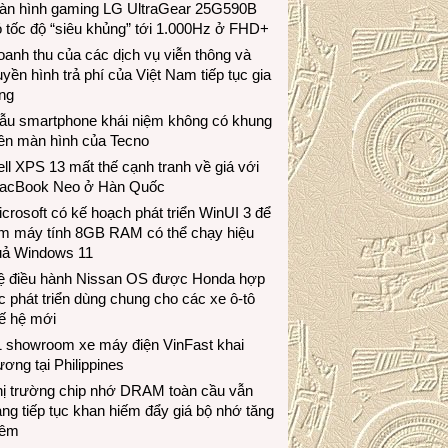
àn hình gaming LG UltraGear 25G590B
 tốc độ “siêu khủng” tới 1.000Hz ở FHD+
anh thu của các dịch vụ viễn thông và
uyền hình trả phí của Việt Nam tiếp tục gia
ng
ẫu smartphone khái niệm không có khung
iền màn hình của Tecno
ll XPS 13 mất thế cạnh tranh về giá với
acBook Neo ở Hàn Quốc
crosoft có kế hoạch phát triển WinUI 3 để
àm máy tính 8GB RAM có thể chạy hiệu
uả Windows 11
ệ điều hành Nissan OS được Honda hợp
c phát triển dùng chung cho các xe ô-tô
ế hệ mới
1 showroom xe máy điện VinFast khai
ương tại Philippines
hị trường chip nhớ DRAM toàn cầu vẫn
ng tiếp tục khan hiếm đẩy giá bộ nhớ tăng
hêm