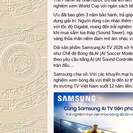
nghiệm xem World Cup với ngân sách tiế
Ưu đãi bao gồm 3 năm bảo hành, trả góp
dụng giải trí. Người dùng còn nhận thêm ư
với tốc độ Gigabit, mang đến trải nghiệ
khi mua sắm loa tháp (Sound Tower), ng
sàng thỏa mãn niềm đam mê âm nhạc xuy
Dải sản phẩm Samsung AI TV 2026 sở hữu
như Chế độ Bóng đá AI (AI Soccer Mode
theo yêu cầu bằng AI (AI Sound Controller
trận đấu…
Samsung chia sẻ: Với các khuyến mại hấp
nghiệm xem bóng đá với thiết bị đến từ t
thị trường TV Việt Nam suốt 12 năm liền.