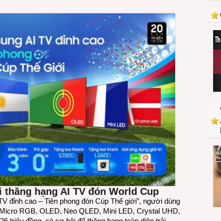
ở
Việt
Nam
được
ưu
đãi
đặc
biệt
trong
mùa
giải
FIFA
World
Cup
2026
i thăng hạng AI TV đón World Cup
TV đỉnh cao – Tiên phong đón Cúp Thế giới”, người dùng
Micro RGB, OLED, Neo QLED, Mini LED, Crystal UHD,
 triệu đồng, có cơ hội để thăng hạng toàn diện trải