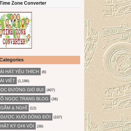
Time Zone Converter
Categories
ÀI HÁT YÊU THÍCH
(6)
ÀI VIẾT
(1,196)
ỌC ĐƯỜNG GIÓ BỤI
(407)
Ỗ NGỌC TRANG BLOG
(36)
GẪM & NGHĨ
(12)
GƯỢC XUÔI DÒNG ĐỜI
(107)
HẬT KÝ GHI VỘI
(36)