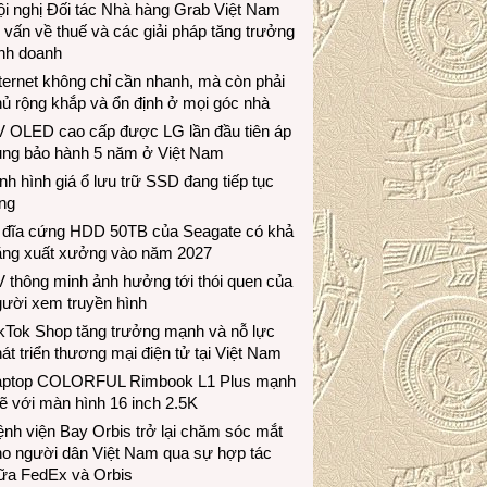
i nghị Đối tác Nhà hàng Grab Việt Nam
 vấn về thuế và các giải pháp tăng trưởng
inh doanh
ternet không chỉ cần nhanh, mà còn phải
ủ rộng khắp và ổn định ở mọi góc nhà
V OLED cao cấp được LG lần đầu tiên áp
ụng bảo hành 5 năm ở Việt Nam
nh hình giá ổ lưu trữ SSD đang tiếp tục
ng
 đĩa cứng HDD 50TB của Seagate có khả
ăng xuất xưởng vào năm 2027
 thông minh ảnh hưởng tới thói quen của
gười xem truyền hình
ikTok Shop tăng trưởng mạnh và nỗ lực
át triển thương mại điện tử tại Việt Nam
aptop COLORFUL Rimbook L1 Plus mạnh
 với màn hình 16 inch 2.5K
nh viện Bay Orbis trở lại chăm sóc mắt
ho người dân Việt Nam qua sự hợp tác
iữa FedEx và Orbis