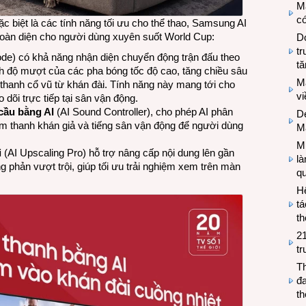
M
có
c biệt là các tính năng tối ưu cho thể thao, Samsung AI
toàn diện cho người dùng xuyên suốt World Cup:
Do
tr
de) có khả năng nhận diện chuyển động trận đấu theo
tă
nh độ mượt của các pha bóng tốc độ cao, tăng chiều sâu
M
 thanh cổ vũ từ khán đài. Tính năng này mang tới cho
v
dõi trực tiếp tại sân vận động.
cầu bằng AI
(AI Sound Controller), cho phép AI phân
De
, âm thanh khán giả và tiếng sân vận động để người dùng
M
Mi
i
(AI Upscaling Pro) hỗ trợ nâng cấp nội dung lên gần
l
ng phản vượt trội, giúp tối ưu trải nghiệm xem trên màn
q
H
tá
th
2
tr
T
đa
t