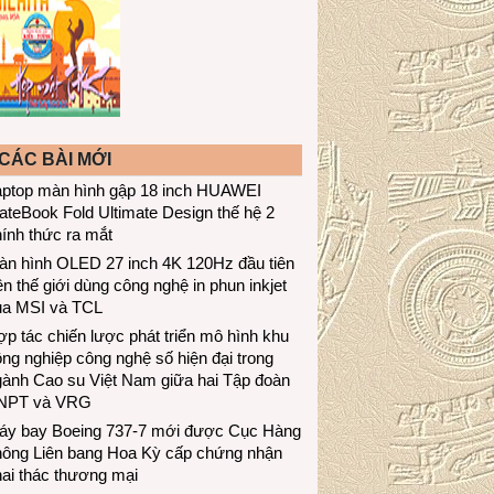
CÁC BÀI MỚI
aptop màn hình gập 18 inch HUAWEI
teBook Fold Ultimate Design thế hệ 2
ính thức ra mắt
àn hình OLED 27 inch 4K 120Hz đầu tiên
ên thế giới dùng công nghệ in phun inkjet
ủa MSI và TCL
p tác chiến lược phát triển mô hình khu
ng nghiệp công nghệ số hiện đại trong
gành Cao su Việt Nam giữa hai Tập đoàn
NPT và VRG
áy bay Boeing 737-7 mới được Cục Hàng
hông Liên bang Hoa Kỳ cấp chứng nhận
ai thác thương mại