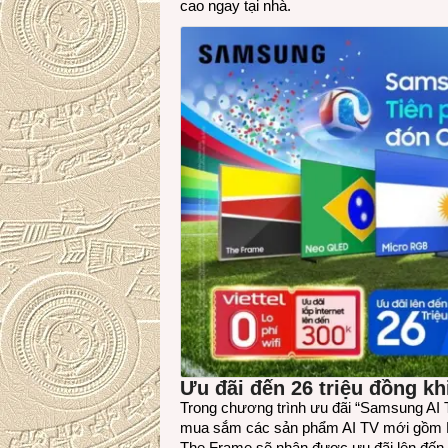
cao ngay tại nhà.
Ưu đãi đến 26 triệu
đồng kh
Trong chương trình ưu đãi “Samsung AI 
mua sắm các sản phẩm AI TV mới gồm 
The Frame sẽ nhận được ưu đãi lên đến 26