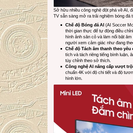
Sở hữu nhiều công nghệ đột phá về AI, đặ
TV sẵn sàng mở ra trải nghiệm bóng đá 
Chế độ Bóng đá AI
(AI Soccer Mo
thời gian thực để tự động điều chỉ
hình ảnh sân cỏ và làm nổi bật âm
người xem cảm giác như đang theo 
Chế độ Tách âm thanh theo yêu 
tích và tách riêng tiếng bình luận
tùy chỉnh theo sở thích.
Công nghệ AI nâng cấp vượt trộ
chuẩn 4K với độ chi tiết và độ tươ
hình lớn.