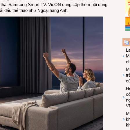
nh thái Samsung Smart TV. VieON cung cấp thêm nội dung
giải đấu thể thao như Ngoại hạng Anh.
L
Ma
ch
M
tr
c
Hợ
cô
n
V
M
k
kh