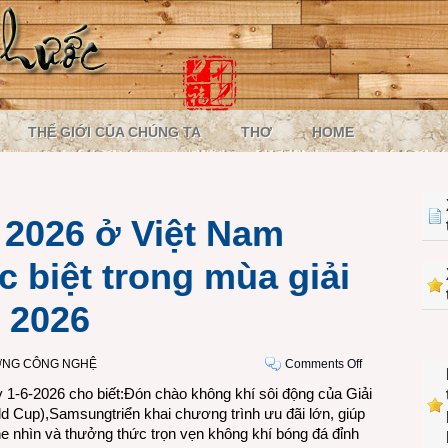
THẾ GIỚI CỦA CHÚNG TA
THƠ
HOME
2026 ở Việt Nam
 biệt trong mùa giải
 2026
on
ỜNG CÔNG NGHỆ
Comments Off
Samsung
1-6-2026 cho biết:Đón chào không khí sôi động của Giải
AI
ld Cup),Samsungtriển khai chương trình ưu đãi lớn, giúp
TV
he nhìn và thưởng thức trọn vẹn không khí bóng đá đỉnh
2026