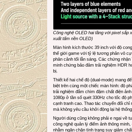
Công nghệ OLED hai tầng với pixel sắp
xuất tấm nền OLED)
Màn hình kích thước 39 inch với độ con
thế giới game với tỷ lệ tương phản vô c
phân cảnh tối lẫn sáng. Các chứng nhận
minh chứng bảo đảm trải nghiệm HDR ho
bị.
Thiết kế hai chế độ (dual-mode) mang đ
biệt trên cùng một chiếc màn hình: độ ph
trải nghiệm đắm chìm đậm chất điện ảnh 
1080p ở tần số quét 330Hz cho tốc độ ph
cạnh tranh cao. Thao tác chuyển đổi chỉ 
mà không yêu cầu khởi động lại hệ thống
Người dùng cũng không phải e ngại về 
công nghệ quản lý điểm ảnh thông minh,
nhằm ngăn chặn tình trạng suy giảm chất