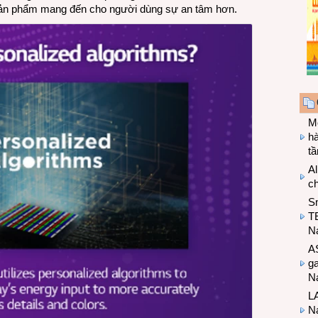
 sản phẩm mang đến cho người dùng sự an tâm hơn.
Mo
hà
t
Al
c
S
T
N
A
g
Na
LA
Na