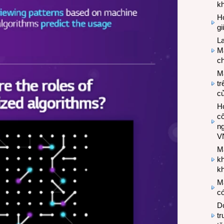
k
Hợ
g
L
Ma
ch
M
tr
c
Hợ
cô
n
V
M
k
kh
M
có
Do
tr