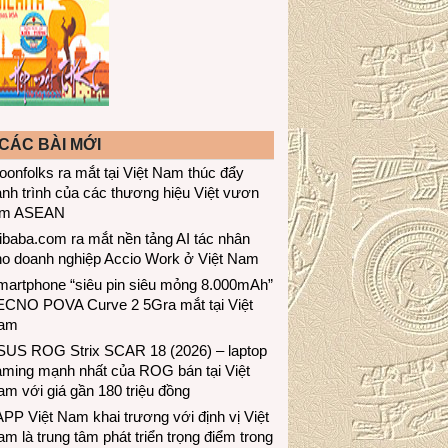
CÁC BÀI MỚI
onfolks ra mắt tại Việt Nam thúc đẩy
nh trình của các thương hiệu Việt vươn
ầm ASEAN
ibaba.com ra mắt nền tảng AI tác nhân
ho doanh nghiệp Accio Work ở Việt Nam
martphone “siêu pin siêu mỏng 8.000mAh”
ECNO POVA Curve 2 5Gra mắt tại Việt
am
SUS ROG Strix SCAR 18 (2026) – laptop
aming mạnh nhất của ROG bán tại Việt
m với giá gần 180 triệu đồng
PP Việt Nam khai trương với định vị Việt
m là trung tâm phát triển trọng điểm trong