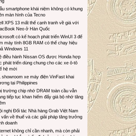
ng
ẫu smartphone khái niệm không có khung
iền màn hình của Tecno
ll XPS 13 mất thế cạnh tranh về giá với
acBook Neo ở Hàn Quốc
crosoft có kế hoạch phát triển WinUI 3 để
àm máy tính 8GB RAM có thể chạy hiệu
uả Windows 11
ệ điều hành Nissan OS được Honda hợp
c phát triển dùng chung cho các xe ô-tô
ế hệ mới
1 showroom xe máy điện VinFast khai
ương tại Philippines
hị trường chip nhớ DRAM toàn cầu vẫn
ng tiếp tục khan hiếm đẩy giá bộ nhớ tăng
hêm
i nghị Đối tác Nhà hàng Grab Việt Nam
 vấn về thuế và các giải pháp tăng trưởng
inh doanh
ternet không chỉ cần nhanh, mà còn phải