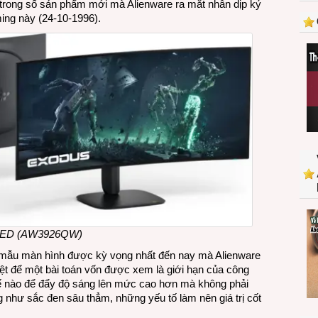
 trong số sản phẩm mới mà Alienware ra mắt nhân dịp kỷ
hình
ing này (24-10-1996).
chơi
game
39
inch
5K
OLED
(AW3926QW)
vói
công
nghệ
hiển
thị
mới
 OLED (AW3926QW)
ẫu màn hình được kỳ vọng nhất đến nay mà Alienware
iệt để một bài toán vốn được xem là giới hạn của công
ế nào để đẩy độ sáng lên mức cao hơn mà không phải
như sắc đen sâu thẳm, những yếu tố làm nên giá trị cốt