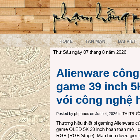
HOME
TẢN MẠN
BÀI VIẾT
Thứ Sáu ngày 07 tháng 8 năm 2026
Alienware công
game 39 inch 
vói công nghệ h
Posted by
phphuoc
on June 4, 2026 in
THỊ TRƯ
Thương hiệu thiết bị gaming Alienware c
game OLED 5K 39 inch hoàn toàn mới, đư
RGB (RGB Stripe). Màn hình được giới 