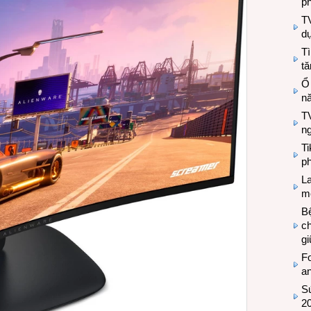
ph
T
d
Tì
tă
Ổ
n
TV
n
T
ph
L
mẽ
Bệ
c
g
Fo
a
Sứ
2