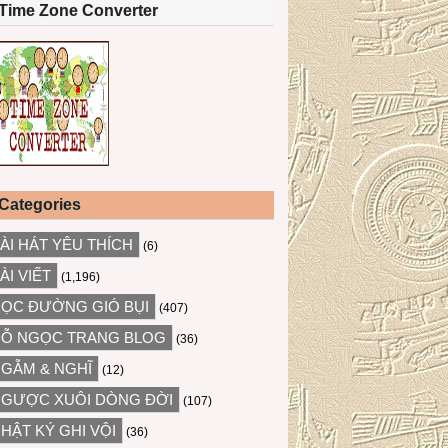
Time Zone Converter
Categories
ÀI HÁT YÊU THÍCH
(6)
ÀI VIẾT
(1,196)
ỌC ĐƯỜNG GIÓ BỤI
(407)
Ỗ NGỌC TRANG BLOG
(36)
GẪM & NGHĨ
(12)
GƯỢC XUÔI DÒNG ĐỜI
(107)
HẬT KÝ GHI VỘI
(36)