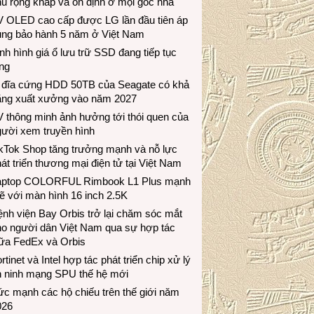
ủ rộng khắp và ổn định ở mọi góc nhà
V OLED cao cấp được LG lần đầu tiên áp
ụng bảo hành 5 năm ở Việt Nam
nh hình giá ổ lưu trữ SSD đang tiếp tục
ng
 đĩa cứng HDD 50TB của Seagate có khả
ăng xuất xưởng vào năm 2027
 thông minh ảnh hưởng tới thói quen của
gười xem truyền hình
ikTok Shop tăng trưởng mạnh và nỗ lực
át triển thương mại điện tử tại Việt Nam
aptop COLORFUL Rimbook L1 Plus mạnh
 với màn hình 16 inch 2.5K
nh viện Bay Orbis trở lại chăm sóc mắt
ho người dân Việt Nam qua sự hợp tác
iữa FedEx và Orbis
rtinet và Intel hợp tác phát triển chip xử lý
n ninh mạng SPU thế hệ mới
c mạnh các hộ chiếu trên thế giới năm
026