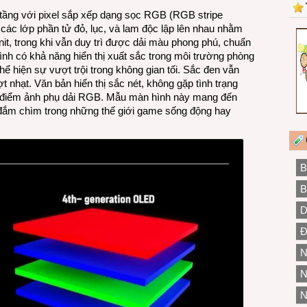
 tầng với pixel sắp xếp dạng sọc RGB (RGB stripe
c lớp phần tử đỏ, lục, và lam độc lập lên nhau nhằm
nit, trong khi vẫn duy trì được dải màu phong phú, chuẩn
ình có khả năng hiển thị xuất sắc trong môi trường phòng
ể hiện sự vượt trội trong không gian tối. Sắc đen vẫn
t nhạt. Văn bản hiển thị sắc nét, không gặp tình trạng
 điểm ảnh phụ dải RGB. Mẫu màn hình này mang đến
g đắm chìm trong những thế giới game sống động hay
B
B
D
Đ
N
N
N