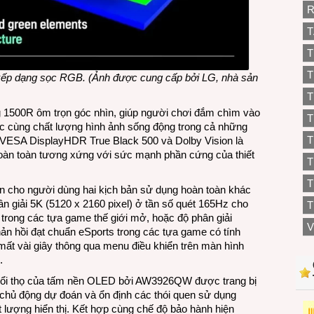
R
T
T
T
 xếp dạng sọc RGB. (Ảnh được cung cấp bởi LG, nhà sản
T
g 1500R ôm trọn góc nhìn, giúp người chơi đắm chìm vào
T
ực cùng chất lượng hình ảnh sống động trong cả những
T
 VESA DisplayHDR True Black 500 và Dolby Vision là
àn toàn tương xứng với sức mạnh phần cứng của thiết
T
ến cho người dùng hai kịch bản sử dụng hoàn toàn khác
ân giải 5K (5120 x 2160 pixel) ở tần số quét 165Hz cho
T
trong các tựa game thế giới mở, hoặc độ phân giải
V
ản hồi đạt chuẩn eSports trong các tựa game có tính
mất vài giây thông qua menu điều khiển trên màn hình
.
tuổi thọ của tấm nền OLED bởi AW3926QW được trang bị
 chủ động dự đoán và ổn định các thói quen sử dụng
 lượng hiển thị. Kết hợp cùng chế độ bảo hành hiện