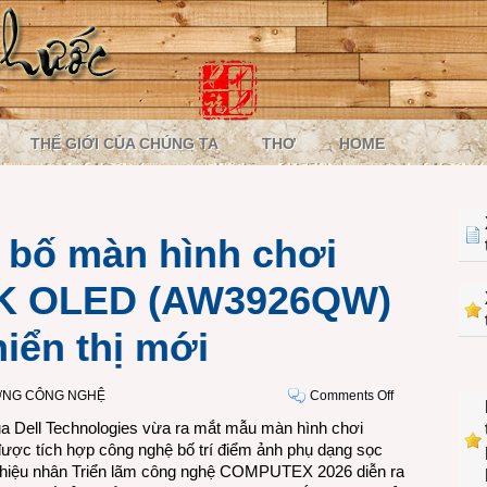
THẾ GIỚI CỦA CHÚNG TA
THƠ
HOME
 bố màn hình chơi
5K OLED (AW3926QW)
iển thị mới
on
ỜNG CÔNG NGHỆ
Comments Off
Alienware
ủa Dell Technologies vừa ra mắt mẫu màn hình chơi
công
ợc tích hợp công nghệ bố trí điểm ảnh phụ dạng sọc
bố
thiệu nhân Triển lãm công nghệ COMPUTEX 2026 diễn ra
màn