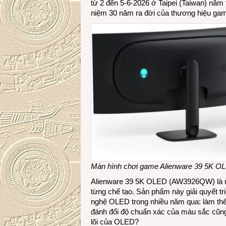
từ 2 đến 5-6-2026 ở Taipei (Taiwan) nằm
niệm 30 năm ra đời của thương hiệu gam
Màn hình chơi game Alienware 39 5K
Alienware 39 5K OLED (AW3926QW) là m
từng chế tạo. Sản phẩm này giải quyết tr
nghệ OLED trong nhiều năm qua: làm th
đánh đổi độ chuẩn xác của màu sắc cũng 
lõi của OLED?