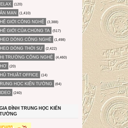
ELAX
(120)
ẢN MẠN
(1,410)
HẾ GIỚI CÔNG NGHỆ
(3,388)
HẾ GIỚI CỦA CHÚNG TA
(517)
HEO DÒNG CÔNG NGHỆ
(1,498)
HEO DÒNG THỜI SỰ
(2,422)
HỊ TRƯỜNG CÔNG NGHỆ
(4,460)
THƠ
(20)
HỦ THUẬT OFFICE
(14)
RUNG HỌC KIẾN TƯỜNG
(64)
IDEO
(240)
GIA ĐÌNH TRUNG HỌC KIẾN
TƯỜNG