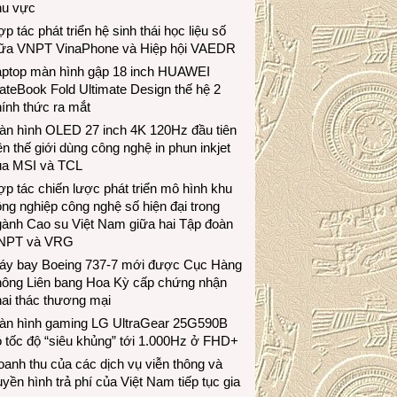
hu vực
p tác phát triển hệ sinh thái học liệu số
iữa VNPT VinaPhone và Hiệp hội VAEDR
aptop màn hình gập 18 inch HUAWEI
teBook Fold Ultimate Design thế hệ 2
ính thức ra mắt
àn hình OLED 27 inch 4K 120Hz đầu tiên
ên thế giới dùng công nghệ in phun inkjet
ủa MSI và TCL
p tác chiến lược phát triển mô hình khu
ng nghiệp công nghệ số hiện đại trong
gành Cao su Việt Nam giữa hai Tập đoàn
NPT và VRG
áy bay Boeing 737-7 mới được Cục Hàng
hông Liên bang Hoa Kỳ cấp chứng nhận
ai thác thương mại
àn hình gaming LG UltraGear 25G590B
 tốc độ “siêu khủng” tới 1.000Hz ở FHD+
anh thu của các dịch vụ viễn thông và
uyền hình trả phí của Việt Nam tiếp tục gia