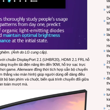
tă
M
v
De
M
Mi
l
q
H
tá
nghiệm. (Ảnh do LG cung cấp).
th
n với chuẩn DisplayPort 2.1 (UHBR20), HDMI 2.1 FRL hỗ
2
ăng truyền tải điện năng lên đến 90W, hỗ trợ sạc trực
tr
 chơi game. Alienware đồng thời tích hợp sẵn bộ chuyển
T
m thẳng vào màn hình) giúp người dùng dễ dàng điều
đa
một bộ bàn phím và chuột, biến quá trình chuyển đổi giữa
t
hoàn toàn mượt mà.
Hộ
tư
k
In