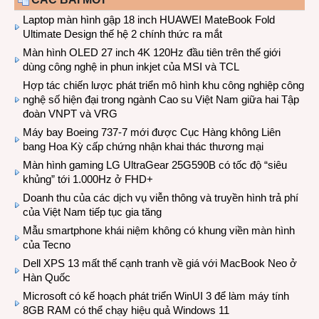
Laptop màn hình gập 18 inch HUAWEI MateBook Fold
Ultimate Design thế hệ 2 chính thức ra mắt
Màn hình OLED 27 inch 4K 120Hz đầu tiên trên thế giới
dùng công nghệ in phun inkjet của MSI và TCL
Hợp tác chiến lược phát triển mô hình khu công nghiệp công
nghệ số hiện đại trong ngành Cao su Việt Nam giữa hai Tập
đoàn VNPT và VRG
Máy bay Boeing 737-7 mới được Cục Hàng không Liên
bang Hoa Kỳ cấp chứng nhận khai thác thương mại
Màn hình gaming LG UltraGear 25G590B có tốc độ “siêu
khủng” tới 1.000Hz ở FHD+
Doanh thu của các dịch vụ viễn thông và truyền hình trả phí
của Việt Nam tiếp tục gia tăng
Mẫu smartphone khái niệm không có khung viền màn hình
của Tecno
Dell XPS 13 mất thế cạnh tranh về giá với MacBook Neo ở
Hàn Quốc
Microsoft có kế hoạch phát triển WinUI 3 để làm máy tính
8GB RAM có thể chạy hiệu quả Windows 11