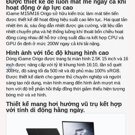
Được thiết kế để luôn mát mẻ ngay cả khi
hoạt động ở áp lực cao
iGame M15/M16 Origo sở hữu kiến ​​trúc làm mát tiên tiến
được thiết kế để hoạt động hiệu suất cao liên tục. Hai quạt tản
nhiệt êm ái, sáu ống dẫn nhiệt được gia cường, vật liệu dẫn
nhiệt chuyển pha và hệ thống luồng khí thoát bốn chiều hoạt
động cùng nhau để hỗ trợ công suất đầu ra kết hợp CPU và
GPU ổn định ở mức 200W ngay cả khi tải nặng.
Hình ảnh với tốc độ khung hình cao
Dòng iGame Origo được trang bị màn hình 2.5K 15 inch và 16
inch được nâng cấp với tỷ lệ khung hình 16:10, tần số quét
300Hz, độ sáng tối đa 500 nit và độ phủ màu 100% sRGB.
Được thiết kế dành cho game thủ chuyên nghiệp và người
sáng tạo nội dung, màn hình mang đến hình ảnh mượt mà
hơn với độ trễ phản hồi thấp đồng thời giảm thiểu hiện tượng
bóng mờ và xé hình.
Thiết kế mang hơi hướng vũ trụ kết hợp
với tính di động hằng ngày.