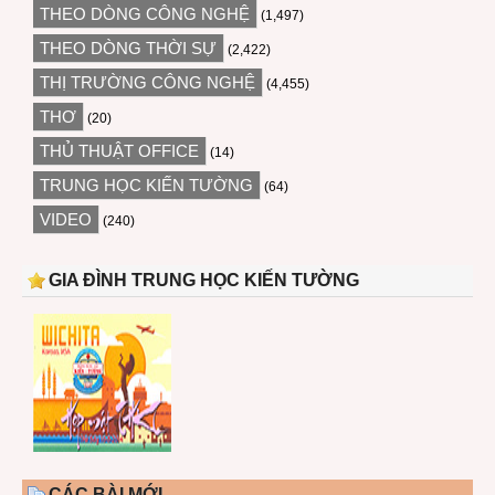
THEO DÒNG CÔNG NGHỆ
(1,497)
THEO DÒNG THỜI SỰ
(2,422)
THỊ TRƯỜNG CÔNG NGHỆ
(4,455)
THƠ
(20)
THỦ THUẬT OFFICE
(14)
TRUNG HỌC KIẾN TƯỜNG
(64)
VIDEO
(240)
GIA ĐÌNH TRUNG HỌC KIẾN TƯỜNG
CÁC BÀI MỚI