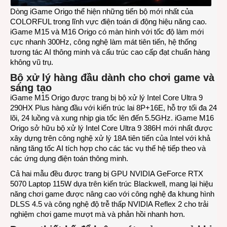
Dòng iGame Origo thể hiện những tiến bộ mới nhất của
COLORFUL trong lĩnh vực điện toán di động hiệu năng cao.
iGame M15 và M16 Origo có màn hình với tốc độ làm mới
cực nhanh 300Hz, công nghệ làm mát tiên tiến, hệ thống
tương tác AI thông minh và cấu trúc cao cấp đạt chuẩn hàng
không vũ trụ.
Bộ xử lý hàng đầu dành cho chơi game và
sáng tạo
iGame M15 Origo được trang bị bộ xử lý Intel Core Ultra 9
290HX Plus hàng đầu với kiến ​​trúc lai 8P+16E, hỗ trợ tối đa 24
lõi, 24 luồng và xung nhịp gia tốc lên đến 5.5GHz. iGame M16
Origo sở hữu bộ xử lý Intel Core Ultra 9 386H mới nhất được
xây dựng trên công nghệ xử lý 18A tiên tiến của Intel với khả
năng tăng tốc AI tích hợp cho các tác vụ thế hệ tiếp theo và
các ứng dụng điện toán thông minh.
Cả hai mẫu đều được trang bị GPU NVIDIA GeForce RTX
5070 Laptop 115W dựa trên kiến ​​trúc Blackwell, mang lại hiệu
năng chơi game được nâng cao với công nghệ đa khung hình
DLSS 4.5 và công nghệ độ trễ thấp NVIDIA Reflex 2 cho trải
nghiệm chơi game mượt mà và phản hồi nhanh hơn.