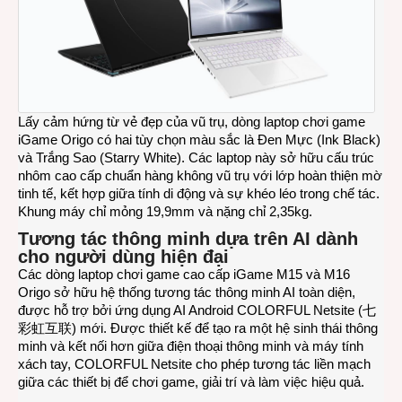
Lấy cảm hứng từ vẻ đẹp của vũ trụ, dòng laptop chơi game
iGame Origo có hai tùy chọn màu sắc là Đen Mực (Ink Black)
và Trắng Sao (Starry White). Các laptop này sở hữu cấu trúc
nhôm cao cấp chuẩn hàng không vũ trụ với lớp hoàn thiện mờ
tinh tế, kết hợp giữa tính di động và sự khéo léo trong chế tác.
Khung máy chỉ mỏng 19,9mm và nặng chỉ 2,35kg.
Tương tác thông minh dựa trên AI dành
cho người dùng hiện đại
Các dòng laptop chơi game cao cấp iGame M15 và M16
Origo sở hữu hệ thống tương tác thông minh AI toàn diện,
được hỗ trợ bởi ứng dụng AI Android COLORFUL Netsite (七
彩虹互联) mới. Được thiết kế để tạo ra một hệ sinh thái thông
minh và kết nối hơn giữa điện thoại thông minh và máy tính
xách tay, COLORFUL Netsite cho phép tương tác liền mạch
giữa các thiết bị để chơi game, giải trí và làm việc hiệu quả.