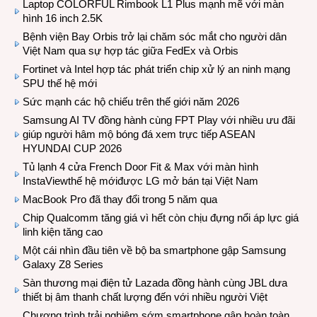
Laptop COLORFUL Rimbook L1 Plus mạnh mẽ với màn
hình 16 inch 2.5K
Bệnh viện Bay Orbis trở lại chăm sóc mắt cho người dân
Việt Nam qua sự hợp tác giữa FedEx và Orbis
Fortinet và Intel hợp tác phát triển chip xử lý an ninh mạng
SPU thế hệ mới
Sức mạnh các hộ chiếu trên thế giới năm 2026
Samsung AI TV đồng hành cùng FPT Play với nhiều ưu đãi
giúp người hâm mộ bóng đá xem trực tiếp ASEAN
HYUNDAI CUP 2026
Tủ lạnh 4 cửa French Door Fit & Max với màn hình
InstaViewthế hệ mớiđược LG mở bán tại Việt Nam
MacBook Pro đã thay đổi trong 5 năm qua
Chip Qualcomm tăng giá vì hết còn chịu đựng nổi áp lực giá
linh kiện tăng cao
Một cái nhìn đầu tiên về bộ ba smartphone gập Samsung
Galaxy Z8 Series
Sàn thương mại điện tử Lazada đồng hành cùng JBL dưa
thiết bị âm thanh chất lượng đến với nhiều người Việt
Chương trình trải nghiệm sớm smartphone gập hoàn toàn