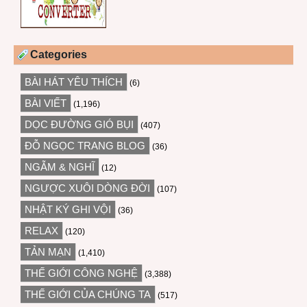
Categories
BÀI HÁT YÊU THÍCH
(6)
BÀI VIẾT
(1,196)
DỌC ĐƯỜNG GIÓ BỤI
(407)
ĐỖ NGỌC TRANG BLOG
(36)
NGẪM & NGHĨ
(12)
NGƯỢC XUÔI DÒNG ĐỜI
(107)
NHẬT KÝ GHI VỘI
(36)
RELAX
(120)
TẢN MẠN
(1,410)
THẾ GIỚI CÔNG NGHỆ
(3,388)
THẾ GIỚI CỦA CHÚNG TA
(517)