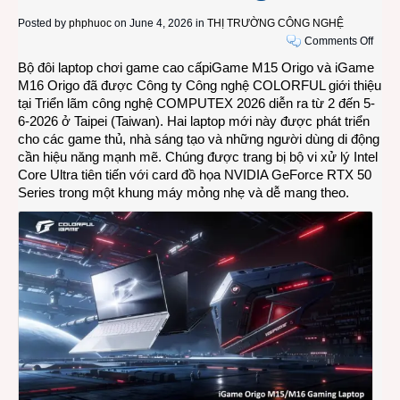
Posted by
phphuoc
on June 4, 2026 in
THỊ TRƯỜNG CÔNG NGHỆ
on
Comments Off
COL
Bộ đôi laptop chơi game cao cấpiGame M15 Origo và iGame
giới
M16 Origo đã được Công ty Công nghệ COLORFUL giới thiệu
thiệu
tại Triển lãm công nghệ COMPUTEX 2026 diễn ra từ 2 đến 5-
bộ
6-2026 ở Taipei (Taiwan). Hai laptop mới này được phát triển
đôi
cho các game thủ, nhà sáng tạo và những người dùng di động
lapto
cần hiệu năng mạnh mẽ. Chúng được trang bị bộ vi xử lý Intel
chơi
Core Ultra tiên tiến với card đồ họa NVIDIA GeForce RTX 50
game
Series trong một khung máy mỏng nhẹ và dễ mang theo.
cao
cấp
iGam
M15
và
M16
Origo