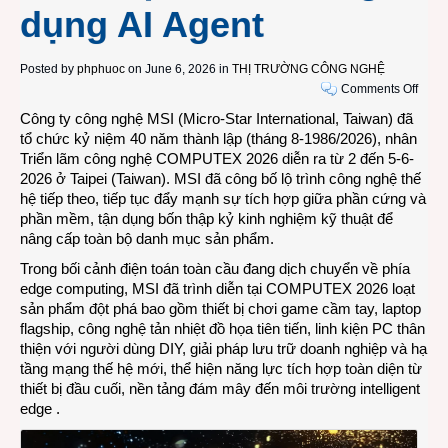
dụng AI Agent
Posted by
phphuoc
on June 6, 2026 in
THỊ TRƯỜNG CÔNG NGHỆ
on
Comments Off
MSI
Công ty công nghệ MSI (Micro-Star International, Taiwan) đã
kỷ
tổ chức kỷ niệm 40 năm thành lập (tháng 8-1986/2026), nhân
niệm
Triển lãm công nghệ COMPUTEX 2026 diễn ra từ 2 đến 5-6-
40
2026 ở Taipei (Taiwan). MSI đã công bố lộ trình công nghệ thế
năm
hệ tiếp theo, tiếp tục đẩy mạnh sự tích hợp giữa phần cứng và
thành
phần mềm, tận dụng bốn thập kỷ kinh nghiệm kỹ thuật để
lập,
nâng cấp toàn bộ danh mục sản phẩm.
trình
Trong bối cảnh điện toán toàn cầu đang dịch chuyển về phía
diễn
edge computing, MSI đã trình diễn tại COMPUTEX 2026 loạt
hệ
sản phẩm đột phá bao gồm thiết bị chơi game cầm tay, laptop
sinh
flagship, công nghệ tản nhiệt đồ họa tiên tiến, linh kiện PC thân
thái
thiện với người dùng DIY, giải pháp lưu trữ doanh nghiệp và hạ
sản
tầng mạng thế hệ mới, thể hiện năng lực tích hợp toàn diện từ
phẩm
thiết bị đầu cuối, nền tảng đám mây đến môi trường intelligent
toàn
edge .
diện
và