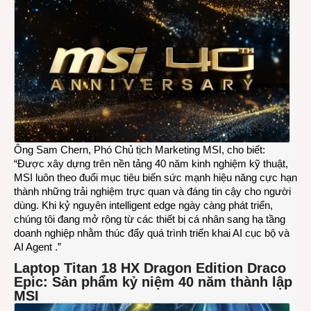
các
ứng
dụng
AI
Agen
Ông Sam Chern, Phó Chủ tịch Marketing MSI, cho biết:
“Được xây dựng trên nền tảng 40 năm kinh nghiệm kỹ thuật,
MSI luôn theo đuổi mục tiêu biến sức mạnh hiệu năng cực hạn
thành những trải nghiệm trực quan và đáng tin cậy cho người
dùng. Khi kỷ nguyên intelligent edge ngày càng phát triển,
chúng tôi đang mở rộng từ các thiết bị cá nhân sang hạ tầng
doanh nghiệp nhằm thúc đẩy quá trình triển khai AI cục bộ và
AI Agent .”
Laptop Titan 18 HX Dragon Edition Draco
Epic: Sản phẩm kỷ niệm 40 năm thành lập
MSI