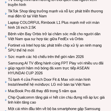
truyền hình
TikTok Shop tăng trưởng mạnh và nỗ lực phát triển thương
mại điện tử tại Việt Nam
Laptop COLORFUL Rimbook L1 Plus mạnh mẽ với màn
hình 16 inch 2.5K
Bệnh viện Bay Orbis trở lại chăm sóc mắt cho người dân
Việt Nam qua sự hợp tác giữa FedEx và Orbis
Fortinet và Intel hợp tác phát triển chip xử lý an ninh mạng
SPU thế hệ mới
Sức mạnh các hộ chiếu trên thế giới năm 2026
Samsung AI TV đồng hành cùng FPT Play với nhiều ưu đãi
giúp người hâm mộ bóng đá xem trực tiếp ASEAN
HYUNDAI CUP 2026
Tủ lạnh 4 cửa French Door Fit & Max với màn hình
InstaViewthế hệ mớiđược LG mở bán tại Việt Nam
MacBook Pro đã thay đổi trong 5 năm qua
Chip Qualcomm tăng giá vì hết còn chịu đựng nổi áp lực giá
linh kiện tăng cao
Một cái nhìn đầu tiên về bộ ba smartphone gập Samsung