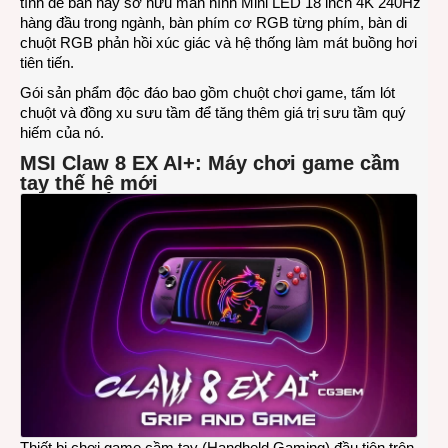
tính để bàn này sở hữu màn hình Mini LED 18 inch 4K 240Hz
hàng đầu trong ngành, bàn phím cơ RGB từng phím, bàn di
chuột RGB phản hồi xúc giác và hệ thống làm mát buồng hơi
tiên tiến.
Gói sản phẩm độc đáo bao gồm chuột chơi game, tấm lót
chuột và đồng xu sưu tầm để tăng thêm giá trị sưu tầm quý
hiếm của nó.
MSI Claw 8 EX AI+: Máy chơi game cầm
tay thế hệ mới
Thiết bị chơi game cầm tay (Handheld Gaming) đầu tiên trên