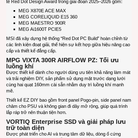
tế Red Dot Design Award trong giai đoạn 2025–2026 gồm:
MEG X870E ACE MAX
MEG CORELIQUID E15 360
MEG MAESTRO 900R
MEG Ai1600T PCIE5
MSI đã xây dựng hệ thống “Red Dot PC Build” hoàn chỉnh từ
các linh kiện đoạt giải, thể hiện sự kết hợp giữa hiệu năng cao
cấp và thiết kế đẳng cấp.
MPG VIXTA 300R AIRFLOW PZ: Tối ưu
luồng khí
Được thiết kế dành cho người dùng ưu tiên khả năng làm mát
và trải nghiệm DIY, sản phẩm sử dụng mặt trước dạng lưới
cùng hai quạt 160mm cài sẵn nhằm duy trì luồng khí mạnh
mẽ.
Thiết kế EZ DIY bao gồm front panel Pogo-pin, side panel nam
châm cho PSU và không gian đi dây mở rộng, giúp quá trình
lắp ráp trở nên thuận tiện hơn.
VORTIQ Enterprise SSD và giải pháp lưu
trữ toàn diện
Được phát triển cho AI và trung tâm dữ liệu, dòng ổ cứng