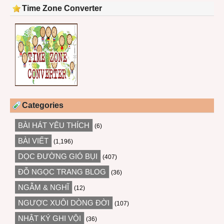
Time Zone Converter
Categories
BÀI HÁT YÊU THÍCH
(6)
BÀI VIẾT
(1,196)
DỌC ĐƯỜNG GIÓ BỤI
(407)
ĐỖ NGỌC TRANG BLOG
(36)
NGẪM & NGHĨ
(12)
NGƯỢC XUÔI DÒNG ĐỜI
(107)
NHẬT KÝ GHI VỘI
(36)