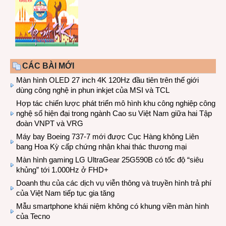
CÁC BÀI MỚI
Màn hình OLED 27 inch 4K 120Hz đầu tiên trên thế giới
dùng công nghệ in phun inkjet của MSI và TCL
Hợp tác chiến lược phát triển mô hình khu công nghiệp công
nghệ số hiện đại trong ngành Cao su Việt Nam giữa hai Tập
đoàn VNPT và VRG
Máy bay Boeing 737-7 mới được Cục Hàng không Liên
bang Hoa Kỳ cấp chứng nhận khai thác thương mại
Màn hình gaming LG UltraGear 25G590B có tốc độ “siêu
khủng” tới 1.000Hz ở FHD+
Doanh thu của các dịch vụ viễn thông và truyền hình trả phí
của Việt Nam tiếp tục gia tăng
Mẫu smartphone khái niệm không có khung viền màn hình
của Tecno