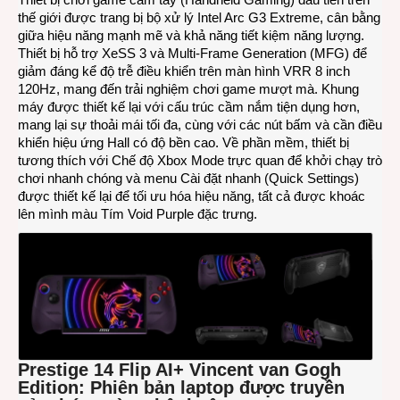
thế giới được trang bị bộ xử lý Intel Arc G3 Extreme, cân bằng
giữa hiệu năng mạnh mẽ và khả năng tiết kiệm năng lượng.
Thiết bị hỗ trợ XeSS 3 và Multi-Frame Generation (MFG) để
giảm đáng kể độ trễ điều khiển trên màn hình VRR 8 inch
120Hz, mang đến trải nghiệm chơi game mượt mà. Khung
máy được thiết kế lại với cấu trúc cầm nắm tiện dụng hơn,
mang lại sự thoải mái tối đa, cùng với các nút bấm và cần điều
khiển hiệu ứng Hall có độ bền cao. Về phần mềm, thiết bị
tương thích với Chế độ Xbox Mode trực quan để khởi chạy trò
chơi nhanh chóng và menu Cài đặt nhanh (Quick Settings)
được thiết kế lại để tối ưu hóa hiệu năng, tất cả được khoác
lên mình màu Tím Void Purple đặc trưng.
Prestige 14 Flip AI+ Vincent van Gogh
Edition: Phiên bản laptop được truyền