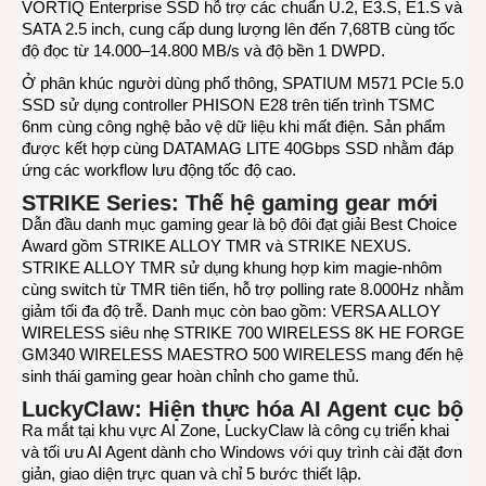
VORTIQ Enterprise SSD hỗ trợ các chuẩn U.2, E3.S, E1.S và
SATA 2.5 inch, cung cấp dung lượng lên đến 7,68TB cùng tốc
độ đọc từ 14.000–14.800 MB/s và độ bền 1 DWPD.
Ở phân khúc người dùng phổ thông, SPATIUM M571 PCIe 5.0
SSD sử dụng controller PHISON E28 trên tiến trình TSMC
6nm cùng công nghệ bảo vệ dữ liệu khi mất điện. Sản phẩm
được kết hợp cùng DATAMAG LITE 40Gbps SSD nhằm đáp
ứng các workflow lưu động tốc độ cao.
STRIKE Series: Thế hệ gaming gear mới
Dẫn đầu danh mục gaming gear là bộ đôi đạt giải Best Choice
Award gồm STRIKE ALLOY TMR và STRIKE NEXUS.
STRIKE ALLOY TMR sử dụng khung hợp kim magie-nhôm
cùng switch từ TMR tiên tiến, hỗ trợ polling rate 8.000Hz nhằm
giảm tối đa độ trễ. Danh mục còn bao gồm: VERSA ALLOY
WIRELESS siêu nhẹ STRIKE 700 WIRELESS 8K HE FORGE
GM340 WIRELESS MAESTRO 500 WIRELESS mang đến hệ
sinh thái gaming gear hoàn chỉnh cho game thủ.
LuckyClaw: Hiện thực hóa AI Agent cục bộ
Ra mắt tại khu vực AI Zone, LuckyClaw là công cụ triển khai
và tối ưu AI Agent dành cho Windows với quy trình cài đặt đơn
giản, giao diện trực quan và chỉ 5 bước thiết lập.