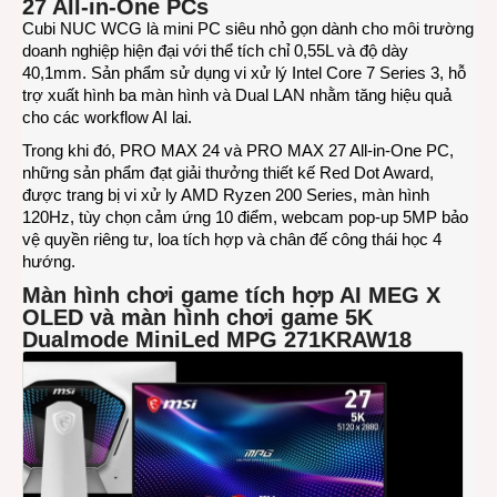
27 All-in-One PCs
Cubi NUC WCG là mini PC siêu nhỏ gọn dành cho môi trường
doanh nghiệp hiện đại với thể tích chỉ 0,55L và độ dày
40,1mm. Sản phẩm sử dụng vi xử lý Intel Core 7 Series 3, hỗ
trợ xuất hình ba màn hình và Dual LAN nhằm tăng hiệu quả
cho các workflow AI lai.
Trong khi đó, PRO MAX 24 và PRO MAX 27 All-in-One PC,
những sản phẩm đạt giải thưởng thiết kế Red Dot Award,
được trang bị vi xử ly AMD Ryzen 200 Series, màn hình
120Hz, tùy chọn cảm ứng 10 điểm, webcam pop-up 5MP bảo
vệ quyền riêng tư, loa tích hợp và chân đế công thái học 4
hướng.
Màn hình chơi game tích hợp AI MEG X
OLED và màn hình chơi game 5K
Dualmode MiniLed MPG 271KRAW18