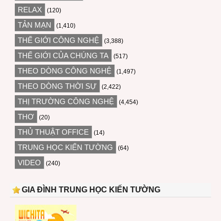
RELAX
(120)
TẢN MẠN
(1,410)
THẾ GIỚI CÔNG NGHỆ
(3,388)
THẾ GIỚI CỦA CHÚNG TA
(517)
THEO DÒNG CÔNG NGHỆ
(1,497)
THEO DÒNG THỜI SỰ
(2,422)
THỊ TRƯỜNG CÔNG NGHỆ
(4,454)
THƠ
(20)
THỦ THUẬT OFFICE
(14)
TRUNG HỌC KIẾN TƯỜNG
(64)
VIDEO
(240)
GIA ĐÌNH TRUNG HỌC KIẾN TƯỜNG