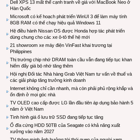
Dell XPS 13 mất thế cạnh tranh về giá với MacBook Neo ở
Hàn Quốc
Microsoft có kế hoạch phát triển WinUI 3 để làm máy tính
8GB RAM có thể chạy hiệu quả Windows 11
Hệ điều hành Nissan OS được Honda hợp tác phát triển
dùng chung cho các xe ô-tô thế hệ mới
21 showroom xe máy điện VinFast khai trương tại
Philippines
Thị trường chip nhớ DRAM toàn cầu vẫn đang tiếp tục khan
hiếm đẩy giá bộ nhớ tăng thêm
Hội nghị Đối tác Nhà hàng Grab Việt Nam tư vấn về thuế và
các giải pháp tăng trưởng kinh doanh
Internet không chỉ cần nhanh, mà còn phải phủ rộng khắp và
ổn định ở mọi góc nhà
TV OLED cao cấp được LG lần đầu tiên áp dụng bảo hành 5
năm ở Việt Nam
Tình hình giá ổ lưu trữ SSD đang tiếp tục tăng
Ổ đĩa cứng HDD 50TB của Seagate có khả năng xuất
xưởng vào năm 2027
TV thông minh ảnh hưởng tới thói quen của người xem