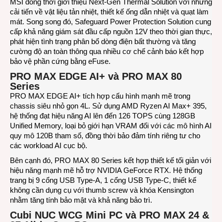
MSI đồng thời giới thiệu Next-Gen Thermal Solution với những
cải tiến về vật liệu tản nhiệt, thiết kế ống dẫn nhiệt và quạt làm
mát. Song song đó, Safeguard Power Protection Solution cung
cấp khả năng giám sát đầu cấp nguồn 12V theo thời gian thực,
phát hiện tình trạng phân bổ dòng điện bất thường và tăng
cường độ an toàn thông qua nhiều cơ chế cảnh báo kết hợp
bảo vệ phần cứng bằng eFuse.
PRO MAX EDGE AI+ và PRO MAX 80
Series
PRO MAX EDGE AI+ tích hợp cấu hình mạnh mẽ trong
chassis siêu nhỏ gọn 4L. Sử dụng AMD Ryzen AI Max+ 395,
hệ thống đạt hiệu năng AI lên đến 126 TOPS cùng 128GB
Unified Memory, loại bỏ giới hạn VRAM đối với các mô hình AI
quy mô 120B tham số, đồng thời bảo đảm tính riêng tư cho
các workload AI cục bộ.
Bên cạnh đó, PRO MAX 80 Series kết hợp thiết kế tối giản với
hiệu năng mạnh mẽ hỗ trợ NVIDIA GeForce RTX. Hệ thống
trang bị 9 cổng USB Type-A, 1 cổng USB Type-C, thiết kế
không cần dụng cụ với thumb screw và khóa Kensington
nhằm tăng tính bảo mật và khả năng bảo trì.
Cubi NUC WCG Mini PC và PRO MAX 24 &