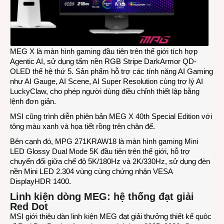
MEG X là màn hình gaming đầu tiên trên thế giới tích hợp
Agentic AI, sử dụng tấm nền RGB Stripe DarkArmor QD-
OLED thế hệ thứ 5. Sản phẩm hỗ trợ các tính năng AI Gaming
như AI Gauge, AI Scene, AI Super Resolution cùng trợ lý AI
LuckyClaw, cho phép người dùng điều chỉnh thiết lập bằng
lệnh đơn giản.
MSI cũng trình diễn phiên bản MEG X 40th Special Edition với
tông màu xanh và họa tiết rồng trên chân đế.
Bên cạnh đó, MPG 271KRAW18 là màn hình gaming Mini
LED Glossy Dual Mode 5K đầu tiên trên thế giới, hỗ trợ
chuyển đổi giữa chế độ 5K/180Hz và 2K/330Hz, sử dụng đèn
nền Mini LED 2.304 vùng cùng chứng nhận VESA
DisplayHDR 1400.
Linh kiện dòng MEG: hệ thống đạt giải
Red Dot
MSI giới thiệu dàn linh kiện MEG đạt giải thưởng thiết kế quôc