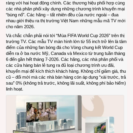
ràng với hai hoạt động chính. Các thương hiệu phối hợp cùng
TV
các nhà phân phối xây dựng những chương trình khuyến mại
2026
“bùng nổ”. Các hãng – tất nhiên đều của nước ngoài – đua
có
nhau giới thiệu ra thị trường Việt Nam những mẫu mã TV mới
gì
cho năm 2026.
mới
Và chắc chắn phải nói tới “Mùa FIFA World Cup 2026” trên thị
lạ?
trường TV. Các mẫu TV màn hình lớn từ 55 inch trở lên là tâm
điểm của những fan bóng đá cho Vòng chung kết World Cup
diễn ra ở ba nước Mỹ, Canada và Mexico từ trung tuần tháng
6 đến gần hết tháng 7-2026. Các hãng, các nhà phân phối và
các cửa hàng bán lẻ tung ra đủ loại chương trình ưu đãi,
khuyến mại để kích thích khách hàng. Không chỉ giảm giá, thu
cũ – đổi mới mà các nhà bán hàng cón áp dụng “xài trước, trả
sau” 0% (không trả trước, không lãi suất, không phí bảo hiểm)
linh hoạt.