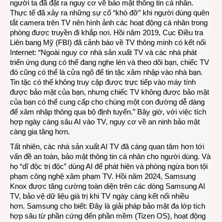
người ta đã đặt ra nguy cơ về bảo mật thông tin cá nhân.
Thực tế đã xảy ra những sự cố “khó đỡ” khi người dùng quên
tắt camera trên TV nên hình ảnh các hoạt động cá nhân trong
phòng được truyền đi khắp nơi. Hồi năm 2019,
Cục Điều tra
Liên bang Mỹ
(FBI) đã cảnh báo về TV thông minh có kết nối
Internet: “Ngoài nguy cơ nhà sản xuất TV và các nhà phát
triển ứng dụng có thể đang nghe lén và theo dõi bạn, chiếc TV
đó cũng có thể là cửa ngõ để tin tặc xâm nhập vào nhà bạn.
Tin tặc có thể không truy cập được trực tiếp vào máy tính
được bảo mật của bạn, nhưng chiếc TV không được bảo mật
của bạn có thể cung cấp cho chúng một con đường dễ dàng
để xâm nhập thông qua bộ định tuyến.” Bây giờ, với việc tích
hợp ngày càng sâu AI vào TV, nguy cơ về an ninh bảo mật
càng gia tăng hơn.
Tất nhiên, các nhà sản xuất AI TV đã càng quan tâm hơn tới
vấn đề an toàn, bảo mật thông tin cá nhân cho người dùng. Và
họ “dĩ độc trị độc” dùng AI để phát hiện và phòng ngừa bọn tội
phạm công nghệ xâm phạm TV. Hồi năm 2024, Samsung
Knox được tăng cường toàn diện trên các dòng Samsung AI
TV, bảo vệ dữ liệu giá trị khi TV ngày càng kết nối nhiều
hơn. Samsung cho biết: Đây là giải pháp bảo mật đa lớp tích
hợp sâu từ phần cứng đến phần mềm (Tizen OS), hoạt động