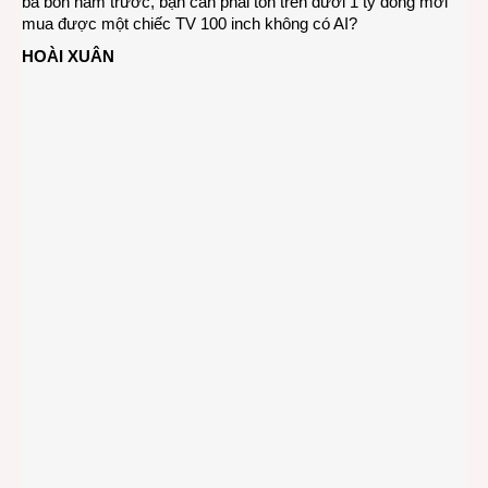
ba bốn năm trước, bạn cần phải tốn trên dưới 1 tỷ đồng mới
mua được một chiếc TV 100 inch không có AI?
HOÀI XUÂN