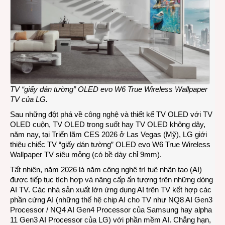
TV “giấy dán tường” OLED evo W6 True Wireless Wallpaper
TV của LG.
Sau những đột phá về công nghệ và thiết kế TV OLED với TV
OLED cuộn, TV OLED trong suốt hay TV OLED không dây,
năm nay, tại Triển lãm CES 2026 ở Las Vegas (Mỹ), LG giới
thiệu chiếc TV “giấy dán tường” OLED evo W6 True Wireless
Wallpaper TV siêu mỏng (có bề dày chỉ 9mm).
Tất nhiên, năm 2026 là năm công nghệ trí tuệ nhân tạo (AI)
được tiếp tục tích hợp và nâng cấp ấn tượng trên những dòng
AI TV. Các nhà sản xuất lớn ứng dụng AI trên TV kết hợp các
phần cứng AI (những thế hệ chip AI cho TV như NQ8 AI Gen3
Processor / NQ4 AI Gen4 Processor của Samsung hay alpha
11 Gen3 AI Processor của LG) với phần mềm AI. Chẳng hạn,