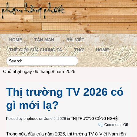
HOME
TẢN MẠN
BÀI VIẾT
THẾ GIỚI CỦA CHÚNG TA
THƠ
HOME
Chủ nhật ngày 09 tháng 8 năm 2026
Thị trường TV 2026 có
gì mới lạ?
Posted by
phphuoc
on June 9, 2026 in
THỊ TRƯỜNG CÔNG NGHỆ
on
Comments Off
Thị
Trong nửa đầu của năm 2026, thị trường TV ở Việt Nam rộn
trườn