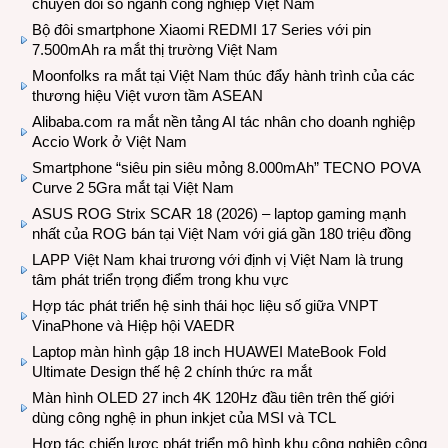
chuyển đổi số ngành công nghiệp Việt Nam
Bộ đôi smartphone Xiaomi REDMI 17 Series với pin
7.500mAh ra mắt thị trường Việt Nam
Moonfolks ra mắt tại Việt Nam thúc đẩy hành trình của các
thương hiệu Việt vươn tầm ASEAN
Alibaba.com ra mắt nền tảng AI tác nhân cho doanh nghiệp
Accio Work ở Việt Nam
Smartphone “siêu pin siêu mỏng 8.000mAh” TECNO POVA
Curve 2 5Gra mắt tại Việt Nam
ASUS ROG Strix SCAR 18 (2026) – laptop gaming mạnh
nhất của ROG bán tại Việt Nam với giá gần 180 triệu đồng
LAPP Việt Nam khai trương với định vị Việt Nam là trung
tâm phát triển trọng điểm trong khu vực
Hợp tác phát triển hệ sinh thái học liệu số giữa VNPT
VinaPhone và Hiệp hội VAEDR
Laptop màn hình gập 18 inch HUAWEI MateBook Fold
Ultimate Design thế hệ 2 chính thức ra mắt
Màn hình OLED 27 inch 4K 120Hz đầu tiên trên thế giới
dùng công nghệ in phun inkjet của MSI và TCL
Hợp tác chiến lược phát triển mô hình khu công nghiệp công