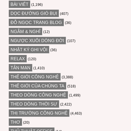
BÀI VIẾT
(1,196)
DỌC ĐƯỜNG GIÓ BỤI
(407)
ĐỖ NGỌC TRANG BLOG
(36)
NGẪM & NGHĨ
(12)
NGƯỢC XUÔI DÒNG ĐỜI
(107)
NHẬT KÝ GHI VỘI
(36)
RELAX
(120)
TẢN MẠN
(1,410)
THẾ GIỚI CÔNG NGHỆ
(3,388)
THẾ GIỚI CỦA CHÚNG TA
(518)
THEO DÒNG CÔNG NGHỆ
(1,499)
THEO DÒNG THỜI SỰ
(2,422)
THỊ TRƯỜNG CÔNG NGHỆ
(4,463)
THƠ
(20)