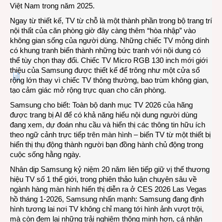
Việt Nam trong năm 2025.
Ngay từ thiết kế, TV từ chỗ là một thành phần trong bộ trang trí
nội thất của căn phòng giờ đây càng thêm “hòa nhập” vào
không gian sống của người dùng. Những chiếc TV mỏng dính
có khung tranh biến thành những bức tranh với nội dung có
thể tùy chọn thay đổi. Chiếc TV Micro RGB 130 inch mới giới
thiệu của Samsung được thiết kế để trông như một cửa sổ
rộng lớn thay vì chiếc TV thông thường, bao trùm không gian,
tạo cảm giác mở rộng trực quan cho căn phòng.
Samsung cho biết: Toàn bộ danh mục TV 2026 của hãng
được trang bị AI để có khả năng hiểu nội dung người dùng
đang xem, dự đoán nhu cầu và hiển thị các thông tin hữu ích
theo ngữ cảnh trực tiếp trên màn hình – biến TV từ một thiết bị
hiển thị thụ động thành người bạn đồng hành chủ động trong
cuộc sống hằng ngày.
Nhân dịp Samsung kỷ niệm 20 năm liên tiếp giữ vị thế thương
hiệu TV số 1 thế giới, trong phiên thảo luận chuyên sâu về
ngành hàng màn hình hiển thị diễn ra ở CES 2026 Las Vegas
hồ tháng 1-2026, Samsung nhấn mạnh: Samsung đang định
hình tương lai nơi TV không chỉ mang tới hình ảnh vượt trội,
mà còn đem lại những trải nghiệm thông minh hơn, cá nhân