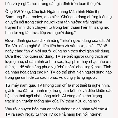
hóa và ý nghĩa hơn trong các gia đình trên toàn thế giới.
Ông SW Yong, Chủ tịch Ngành hàng Màn hình Hiển thị
Samsung Electronics, cho biết: “Chúng ta đang chứng kiến sự
chuyển đổi trong cách người xem tận hưởng trải nghiệm
truyền hình, dịch chuyển từ trọng tâm thuần hiển thị sang mô
hình tương tác trực tiếp với người dùng.”
Được đánh giá cao là khả năng “hiểu” người dùng của các AI
TV. Với công nghệ AI tiên tiến hơn và sâu hơn, chiếc TV sẽ
ngày càng “ăn ý” với người dùng hơn theo thời gian sử dụng.
Dựa theo thói quen sử dụng, TV sẽ biết người dùng thích âm
lượng nào, chuẩn hình ảnh ra sao, loại phim hay nhạc nào ưa
thích,… để sẵn sàng phục vụ “chủ nhân” cho ưng ý hơn. Tính
cá nhân hóa càng cao khi TV có thể phát hiện người dùng nào
trong gia đình để có cách phục vụ đúng ý từng người.
Từ mấy năm qua, TV không còn chỉ là một thiết bị nghe nhìn,
giải trí mà đã trở thành một trung tâm kết nối và điều khiển các
hệ sinh thái ngôi nhà thông minh. AI càng giúp cho “trọng
trách” phi truyền thống này của TV thêm hữu dụng hơn.
Vậy rồi chuyện bảo mật an toàn thông tin cá nhân với các AI
TV ra sao? Ngay từ thời TV có khả năng kết nối Internet,