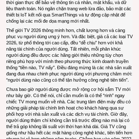
thời gian thực để bảo vệ thông tin cá nhân, mật khẩu, và dữ
liệu thanh toán. Nó ngăn chặn trang web lừa đảo, bảo mật các
thiết bị IoT kết nối qua SmartThings và tự động cập nhật để
chống lại các mối đe dọa mạng mới nhất.
Thế giới TV 2026 thông minh hơn, chất lượng hơn và càng
phục vụ người dùng ưng ý hơn. Và đặc biệt, giá cả các loại TV
2026, từ phổ thông tới cao cấp, đều “dễ chịu” hơn với khả
năng tài chính của người dùng. Tất nhiên, mỗi phân khúc
người dùng đều được các hãng giới thiệu những tùy chọn
riêng phù hợp với mình theo phương thức kinh doanh truyền
thống “tiền nào, TV nấy”. Điều đáng mừng là các nhà sản xuất
đang đua nhau chinh phục người dùng với phương châm mới:
“người dùng nào cũng có thể tận hưởng công nghệ tiên tiến”.
Chưa bao giờ người dùng được mở rộng cơ hội sắm TV mới
như bây giờ. Có thể nói, chỉ cần muốn là có thể “rinh” ngay
chiếc TV mong muốn về nhà. Các trung tâm điện máy đều có
những giải pháp tài chính linh hoạt cho khách hàng qua sự
phối hợp với nhà sản xuất và các dịch vụ tài chính. Giờ đây,
người dùng thậm chí không cần trả trước đồng nào mà lại có
thể trả góp không lãi suất với thời hạn khá dài. Giá TV cũng
giống như hầu hết các mặt hàng công nghệ khác, tiên tiến hơn
nhưng lại rẻ hơn những năm trước. Chẳng hạn vào năm 2022,