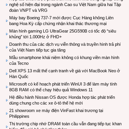
nghệ số hiện đại trong ngành Cao su Việt Nam giữa hai Tập
đoàn VNPT và VRG
Máy bay Boeing 737-7 mới được Cục Hàng không Liên
bang Hoa Kỳ cấp chứng nhận khai thác thương mại
Màn hình gaming LG UltraGear 25G590B có tốc độ “siêu
khủng” tới 1.000Hz ở FHD+
Doanh thu của các dịch vụ viễn thông và truyền hình trả phí
của Việt Nam tiếp tục gia tăng
Mẫu smartphone khái niệm không có khung viền màn hình
của Tecno
Dell XPS 13 mất thế cạnh tranh về giá với MacBook Neo ở
Hàn Quốc
Microsoft có kế hoạch phát triển WinUI 3 để làm máy tính
8GB RAM có thể chạy hiệu quả Windows 11
Hệ điều hành Nissan OS được Honda hợp tác phát triển
dùng chung cho các xe ô-tô thế hệ mới
21 showroom xe máy điện VinFast khai trương tại
Philippines
Thị trường chip nhớ DRAM toàn cầu vẫn đang tiếp tục khan