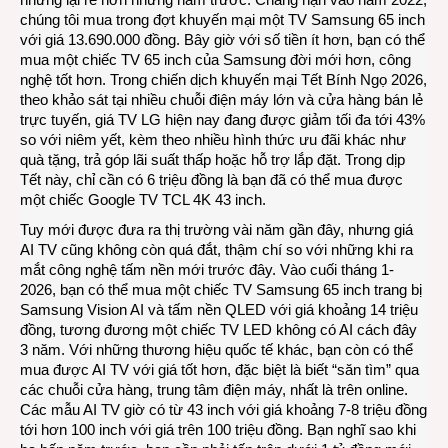
chúng tôi mua trong đợt khuyến mại một TV Samsung 65 inch
với giá 13.690.000 đồng. Bây giờ với số tiền ít hơn, bạn có thể
mua một chiếc TV 65 inch của Samsung đời mới hơn, công
nghệ tốt hơn. Trong chiến dịch khuyến mại Tết Bính Ngọ 2026,
theo khảo sát tại nhiều chuỗi điện máy lớn và cửa hàng bán lẻ
trực tuyến, giá TV LG hiện nay đang được giảm tối đa tới 43%
so với niêm yết, kèm theo nhiều hình thức ưu đãi khác như
quà tặng, trả góp lãi suất thấp hoặc hỗ trợ lắp đặt. Trong dịp
Tết này, chỉ cần có 6 triệu đồng là bạn đã có thể mua được
một chiếc
Google TV TCL 4K 43 inch
.
Tuy mới được đưa ra thị trường vài năm gần đây, nhưng giá
AI TV cũng không còn quá đắt, thậm chí so với những khi ra
mắt công nghệ tấm nền mới trước đây. Vào cuối tháng 1-
2026, bạn có thể mua một chiếc T
V Samsung 65 inch
trang bị
Samsung Vision AI và tấm nền QLED với giá khoảng 14 triệu
đồng, tương đương một chiếc TV LED không có AI cách đây
3 năm. Với những thương hiệu quốc tế khác, bạn còn có thể
mua được AI TV với giá tốt hơn, đặc biệt là biết “săn tìm” qua
các chuỗi cửa hàng, trung tâm điện máy, nhất là trên online.
Các mẫu AI TV giờ có từ 43 inch với giá khoảng 7-8 triệu đồng
tới hơn 100 inch với giá trên 100 triệu đồng. Bạn nghĩ sao khi