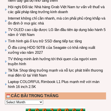
hiếm đẩy giá bộ nhớ tăng thêm
Hội nghị Đối tác Nhà hàng Grab Việt Nam tư vấn về thuế và
các giải pháp tăng trưởng kinh doanh
Internet không chỉ cần nhanh, mà còn phải phủ rộng khắp và
ổn định ở mọi góc nhà
TV OLED cao cấp được LG lần đầu tiên áp dụng bảo hành 5
năm ở Việt Nam
Tình hình giá ổ lưu trữ SSD đang tiếp tục tăng
Ổ đĩa cứng HDD 50TB của Seagate có khả năng xuất
xưởng vào năm 2027
TV thông minh ảnh hưởng tới thói quen của người xem
truyền hình
TikTok Shop tăng trưởng mạnh và nỗ lực phát triển thương
mại điện tử tại Việt Nam
Laptop COLORFUL Rimbook L1 Plus mạnh mẽ với màn
hình 16 inch 2.5K
CÁC BÀI TRONG THÁNG
CÁC
BÀI