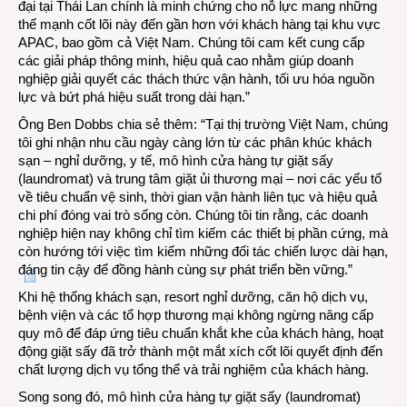
đại tại Thái Lan chính là minh chứng cho nỗ lực mang những
thế mạnh cốt lõi này đến gần hơn với khách hàng tại khu vực
APAC, bao gồm cả Việt Nam. Chúng tôi cam kết cung cấp
các giải pháp thông minh, hiệu quả cao nhằm giúp doanh
nghiệp giải quyết các thách thức vận hành, tối ưu hóa nguồn
lực và bứt phá hiệu suất trong dài hạn.”
Ông Ben Dobbs chia sẻ thêm: “Tại thị trường Việt Nam, chúng
tôi ghi nhận nhu cầu ngày càng lớn từ các phân khúc khách
sạn – nghỉ dưỡng, y tế, mô hình cửa hàng tự giặt sấy
(laundromat) và trung tâm giặt ủi thương mại – nơi các yếu tố
về tiêu chuẩn vệ sinh, thời gian vận hành liên tục và hiệu quả
chi phí đóng vai trò sống còn. Chúng tôi tin rằng, các doanh
nghiệp hiện nay không chỉ tìm kiếm các thiết bị phần cứng, mà
còn hướng tới việc tìm kiếm những đối tác chiến lược dài hạn,
đáng tin cậy để đồng hành cùng sự phát triển bền vững.”
Khi hệ thống khách sạn, resort nghỉ dưỡng, căn hộ dịch vụ,
bệnh viện và các tổ hợp thương mại không ngừng nâng cấp
quy mô để đáp ứng tiêu chuẩn khắt khe của khách hàng, hoạt
động giặt sấy đã trở thành một mắt xích cốt lõi quyết định đến
chất lượng dịch vụ tổng thể và trải nghiệm của khách hàng.
Song song đó, mô hình cửa hàng tự giặt sấy (laundromat)