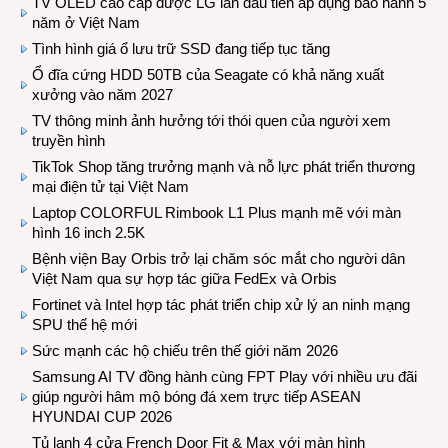
TV OLED cao cấp được LG lần đầu tiên áp dụng bảo hành 5
năm ở Việt Nam
Tình hình giá ổ lưu trữ SSD đang tiếp tục tăng
Ổ đĩa cứng HDD 50TB của Seagate có khả năng xuất
xưởng vào năm 2027
TV thông minh ảnh hưởng tới thói quen của người xem
truyền hình
TikTok Shop tăng trưởng mạnh và nỗ lực phát triển thương
mại điện tử tại Việt Nam
Laptop COLORFUL Rimbook L1 Plus mạnh mẽ với màn
hình 16 inch 2.5K
Bệnh viện Bay Orbis trở lại chăm sóc mắt cho người dân
Việt Nam qua sự hợp tác giữa FedEx và Orbis
Fortinet và Intel hợp tác phát triển chip xử lý an ninh mạng
SPU thế hệ mới
Sức mạnh các hộ chiếu trên thế giới năm 2026
Samsung AI TV đồng hành cùng FPT Play với nhiều ưu đãi
giúp người hâm mộ bóng đá xem trực tiếp ASEAN
HYUNDAI CUP 2026
Tủ lạnh 4 cửa French Door Fit & Max với màn hình