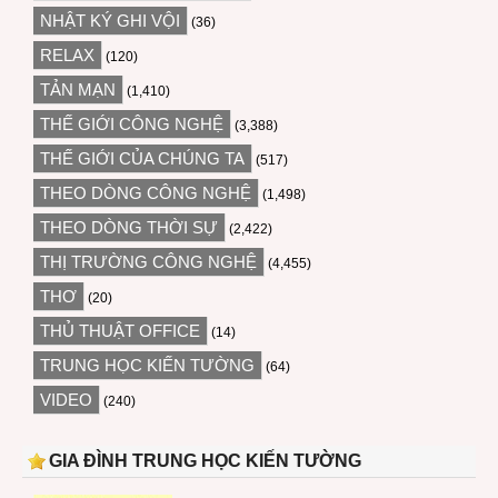
NHẬT KÝ GHI VỘI
(36)
RELAX
(120)
TẢN MẠN
(1,410)
THẾ GIỚI CÔNG NGHỆ
(3,388)
THẾ GIỚI CỦA CHÚNG TA
(517)
THEO DÒNG CÔNG NGHỆ
(1,498)
THEO DÒNG THỜI SỰ
(2,422)
THỊ TRƯỜNG CÔNG NGHỆ
(4,455)
THƠ
(20)
THỦ THUẬT OFFICE
(14)
TRUNG HỌC KIẾN TƯỜNG
(64)
VIDEO
(240)
GIA ĐÌNH TRUNG HỌC KIẾN TƯỜNG