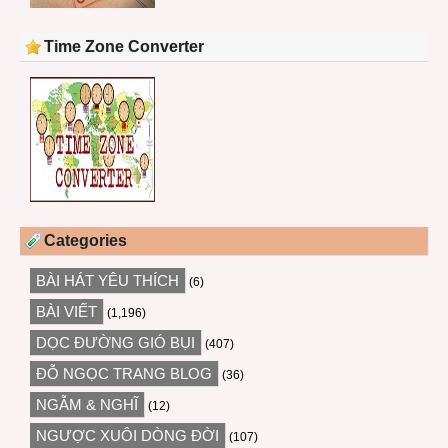
Time Zone Converter
Categories
BÀI HÁT YÊU THÍCH
(6)
BÀI VIẾT
(1,196)
DỌC ĐƯỜNG GIÓ BỤI
(407)
ĐỖ NGỌC TRANG BLOG
(36)
NGẪM & NGHĨ
(12)
NGƯỢC XUÔI DÒNG ĐỜI
(107)