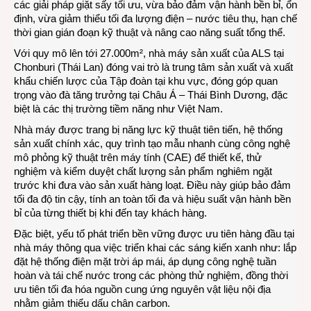
các giải pháp giặt sấy tối ưu, vừa bảo đảm vận hành bền bỉ, ổn
định, vừa giảm thiểu tối đa lượng điện – nước tiêu thụ, hạn chế
thời gian gián đoạn kỹ thuật và nâng cao năng suất tổng thể.
Với quy mô lên tới 27.000m², nhà máy sản xuất của ALS tại
Chonburi (Thái Lan) đóng vai trò là trung tâm sản xuất và xuất
khẩu chiến lược của Tập đoàn tại khu vực, đóng góp quan
trọng vào đà tăng trưởng tại Châu Á – Thái Bình Dương, đặc
biệt là các thị trường tiềm năng như Việt Nam.
Nhà máy được trang bị năng lực kỹ thuật tiên tiến, hệ thống
sản xuất chính xác, quy trình tạo mẫu nhanh cùng công nghệ
mô phỏng kỹ thuật trên máy tính (CAE) để thiết kế, thử
nghiệm và kiểm duyệt chất lượng sản phẩm nghiêm ngặt
trước khi đưa vào sản xuất hàng loạt. Điều này giúp bảo đảm
tối đa độ tin cậy, tính an toàn tối đa và hiệu suất vận hành bền
bỉ của từng thiết bị khi đến tay khách hàng.
Đặc biệt, yếu tố phát triển bền vững được ưu tiên hàng đầu tại
nhà máy thông qua việc triển khai các sáng kiến xanh như: lắp
đặt hệ thống điện mặt trời áp mái, áp dụng công nghệ tuần
hoàn và tái chế nước trong các phòng thử nghiệm, đồng thời
ưu tiên tối đa hóa nguồn cung ứng nguyên vật liệu nội địa
nhằm giảm thiểu dấu chân carbon.