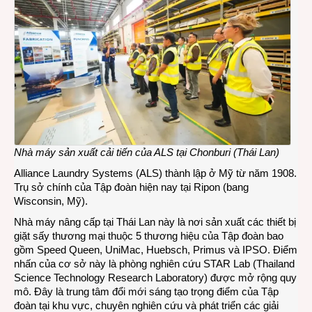
thươ
mại
của
Allia
Laun
Syst
Nhà máy sản xuất cải tiến của ALS tại Chonburi (Thái Lan)
Alliance Laundry Systems (ALS)
thành lập ở Mỹ từ năm 1908.
Trụ sở chính của Tập đoàn hiện nay tại Ripon (bang
Wisconsin, Mỹ).
Nhà máy nâng cấp tại Thái Lan này là nơi sản xuất các thiết bị
giặt sấy thương mại thuộc 5 thương hiệu của Tập đoàn bao
gồm Speed Queen, UniMac, Huebsch, Primus và IPSO. Điểm
nhấn của cơ sở này là phòng nghiên cứu STAR Lab (Thailand
Science Technology Research Laboratory) được mở rộng quy
mô. Đây là trung tâm đổi mới sáng tạo trọng điểm của Tập
đoàn tại khu vực, chuyên nghiên cứu và phát triển các giải