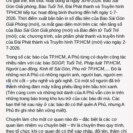
chí giải thể, kết thúc hoạt động là ngày 30-6-2026. Báo
Sài
Gòn Giải phóng
, Báo
Tuổi Trẻ
, Đài Phát thanh và Truyền hình
TPHCM tiếp tục hoạt động bình thường đến hết ngày 1-7-
2026. Thời điểm xuất bản bản in số đầu tiên của Báo
Sài Gòn
Giải Phóng
(mới), ra mắt giao diện mới trên các nền tảng số
của Báo
Sài Gòn Giải phóng
(mới) và
Báo điện tử Tuổi Trẻ
(mới); các chương trình, sản phẩm phát thanh và truyền hình
của Đài Phát thành và Truyền hình TP.HCM (mới) vào ngày 2-
7-2026.
Trong số các báo của TP.HCM, A Phủ từng có duyên cộng tác
nhiều năm với các báo
SGGP, Tuổi Trẻ, Pháp luật TP.HCM,
Người Lao động, Kinh tế Sài Gòn, Phụ nữ TP.HCM,
… Đó là
những nơi A Phủ có những người anh, người bạn, người em
rất chí cốt – yêu nghề và giỏi nghề. Có một số người đã trở
thành những đám mây trắng phiêu lãng trên bầu trời xanh.
(Tên cúng cơm và những bút danh của A Phủ vẫn còn in trên
những trang báo trong kho lưu trữ của các báo đó mà. Các
bạn thế hệ sau này ở các báo đó có thể quên A Phủ, nhưng A
Phủ thì ghi nhớ bền vững miết).
Chuyện làm cho một cơ quan nào đó – đặc biệt là các cơ
quan làm nhiệm vụ chuyên biệt – thì là chuyện theo quy trình,
theo tổ chức khi cơ quan đó có thể sáp nhập, đổi tên, thậm chí