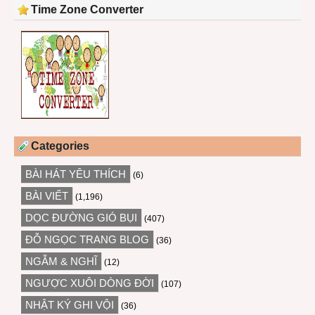
Time Zone Converter
Categories
BÀI HÁT YÊU THÍCH
(6)
BÀI VIẾT
(1,196)
DỌC ĐƯỜNG GIÓ BỤI
(407)
ĐỖ NGỌC TRANG BLOG
(36)
NGẪM & NGHĨ
(12)
NGƯỢC XUÔI DÒNG ĐỜI
(107)
NHẬT KÝ GHI VỘI
(36)