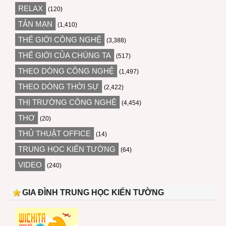
RELAX
(120)
TẢN MẠN
(1,410)
THẾ GIỚI CÔNG NGHỆ
(3,388)
THẾ GIỚI CỦA CHÚNG TA
(517)
THEO DÒNG CÔNG NGHỆ
(1,497)
THEO DÒNG THỜI SỰ
(2,422)
THỊ TRƯỜNG CÔNG NGHỆ
(4,454)
THƠ
(20)
THỦ THUẬT OFFICE
(14)
TRUNG HỌC KIẾN TƯỜNG
(64)
VIDEO
(240)
GIA ĐÌNH TRUNG HỌC KIẾN TƯỜNG