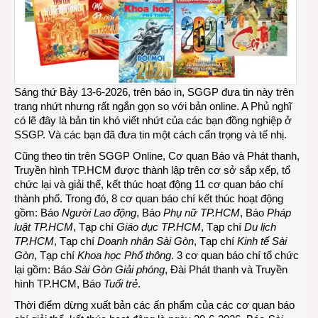
Sáng thứ Bảy 13-6-2026, trên báo in, SGGP đưa tin này trên
trang nhứt nhưng rất ngắn gọn so với bản online. A Phủ nghĩ
có lẽ đây là bản tin khó viết nhứt của các bạn đồng nghiệp ở
SSGP. Và các bạn đã đưa tin một cách cẩn trọng và tế nhị.
Cũng theo tin trên SGGP Online, Cơ quan Báo và Phát thanh,
Truyền hình TP.HCM được thành lập trên cơ sở sắp xếp, tổ
chức lại và giải thể, kết thúc hoạt động 11 cơ quan báo chí
thành phố. Trong đó, 8 cơ quan báo chí kết thúc hoạt động
gồm: Báo
Người Lao động
, Báo
Phụ nữ TP.HCM
, Báo
Pháp
luật TP.HCM
, Tạp chí
Giáo dục TP.HCM
, Tạp chí
Du lịch
TP.HCM
, Tạp chí
Doanh nhân Sài Gòn
, Tạp chí
Kinh tế Sài
Gòn
, Tạp chí
Khoa học Phổ thông
. 3 cơ quan báo chí tổ chức
lại gồm: Báo
Sài Gòn Giải phóng
, Đài Phát thanh và Truyền
hình TP.HCM, Báo
Tuổi trẻ
.
Thời điểm dừng xuất bản các ấn phẩm của các cơ quan báo