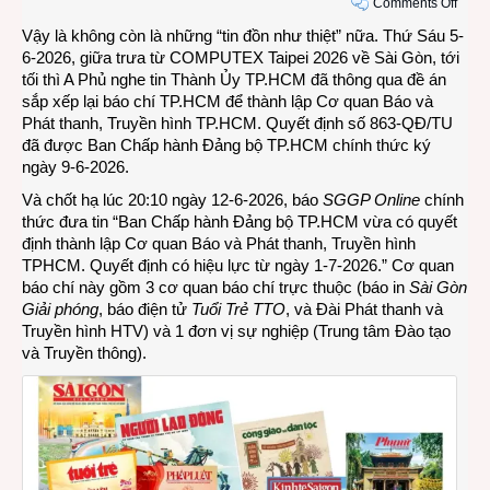
on
Comments Off
Rồi
Vậy là không còn là những “tin đồn như thiệt” nữa. Thứ Sáu 5-
cũng
6-2026, giữa trưa từ COMPUTEX Taipei 2026 về Sài Gòn, tới
tới
tối thì A Phủ nghe tin Thành Ủy TP.HCM đã thông qua đề án
lúc
sắp xếp lại báo chí TP.HCM để thành lập Cơ quan Báo và
chia
Phát thanh, Truyền hình TP.HCM. Quyết định số 863-QĐ/TU
tay
đã được Ban Chấp hành Đảng bộ TP.HCM chính thức ký
nhiều
ngày 9-6-2026.
manc
Và chốt hạ lúc 20:10 ngày 12-6-2026, báo
SGGP Online
chính
báo
thức đưa tin “Ban Chấp hành Đảng bộ TP.HCM vừa có quyết
chí
định thành lập Cơ quan Báo và Phát thanh, Truyền hình
của
TPHCM. Quyết định có hiệu lực từ ngày 1-7-2026.” Cơ quan
TP.H
báo chí này gồm 3 cơ quan báo chí trực thuộc (báo in
Sài Gòn
Giải phóng
, báo điện tử
Tuổi Trẻ TTO
, và Đài Phát thanh và
Truyền hình HTV) và 1 đơn vị sự nghiệp (Trung tâm Đào tạo
và Truyền thông).