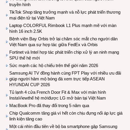
truyền hình
TikTok Shop tăng trưởng mạnh và nỗ lực phát triển thương
mại điện tử tại Việt Nam
Laptop COLORFUL Rimbook L1 Plus mạnh mẽ với màn
hình 16 inch 2.5K
Bệnh viện Bay Orbis trở lại chăm sóc mắt cho người dân
Việt Nam qua sự hợp tác giữa FedEx và Orbis
Fortinet và Intel hợp tác phát triển chip xử lý an ninh mạng
SPU thế hệ mới
Sức mạnh các hộ chiếu trên thế giới năm 2026
Samsung AI TV đồng hành cùng FPT Play với nhiều ưu đãi
giúp người hâm mộ bóng đá xem trực tiếp ASEAN
HYUNDAI CUP 2026
Tủ lạnh 4 cửa French Door Fit & Max với màn hình
InstaViewthế hệ mớiđược LG mở bán tại Việt Nam
MacBook Pro đã thay đổi trong 5 năm qua
Chip Qualcomm tăng giá vì hết còn chịu đựng nổi áp lực giá
linh kiện tăng cao
Một cái nhìn đầu tiên về bộ ba smartphone gập Samsung