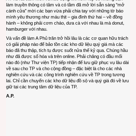
làm truyền thông có tâm và có tầm đã mở lời sẵn sàng “mở
cánh cửa” mời các bạn vừa phải chia tay với những tờ báo
mình yêu thương như máu thịt – gia đình thứ hai – về đồng
hành – không phải cơm cháo, dưa cà với nhau là mà donut,
hamburger với nhau.
Và vấn đề làm A Phủ trăn trở hồi lâu là các cơ quan hữu trách
có giải pháp nào để bảo tồn các kho dữ liệu quý giá mà các
báo đã thu thập, tích tụ được suốt nửa thế kỷ qua. Chúng hầu
như đã được số hóa và trên online. Phải chăng có đầu mối
nào đó (như Thư viện TP) tiếp nhận để lưu giữ phục vụ lâu dài
về sau cho TP và cho cộng đồng – đặc biệt là cho các nhà
nghiên cứu và các công trình nghiên cứu về TP trong tương
lai. Chỉ cần chuyển các kho dữ liệu đồ sộ và quý giá đó về lưu
giữ tại các trung tâm dữ liệu của TP.
A.P.