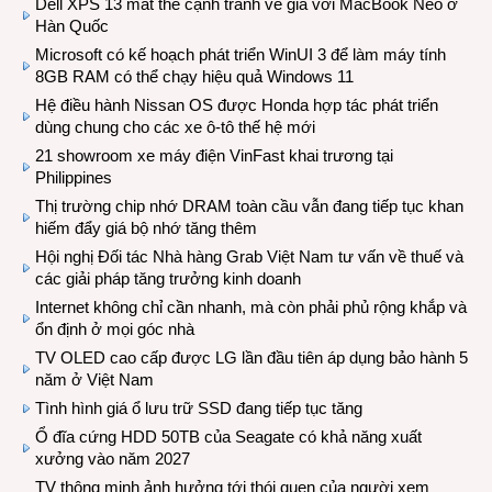
Dell XPS 13 mất thế cạnh tranh về giá với MacBook Neo ở
Hàn Quốc
Microsoft có kế hoạch phát triển WinUI 3 để làm máy tính
8GB RAM có thể chạy hiệu quả Windows 11
Hệ điều hành Nissan OS được Honda hợp tác phát triển
dùng chung cho các xe ô-tô thế hệ mới
21 showroom xe máy điện VinFast khai trương tại
Philippines
Thị trường chip nhớ DRAM toàn cầu vẫn đang tiếp tục khan
hiếm đẩy giá bộ nhớ tăng thêm
Hội nghị Đối tác Nhà hàng Grab Việt Nam tư vấn về thuế và
các giải pháp tăng trưởng kinh doanh
Internet không chỉ cần nhanh, mà còn phải phủ rộng khắp và
ổn định ở mọi góc nhà
TV OLED cao cấp được LG lần đầu tiên áp dụng bảo hành 5
năm ở Việt Nam
Tình hình giá ổ lưu trữ SSD đang tiếp tục tăng
Ổ đĩa cứng HDD 50TB của Seagate có khả năng xuất
xưởng vào năm 2027
TV thông minh ảnh hưởng tới thói quen của người xem