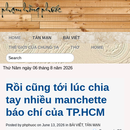
HOME
TẢN MẠN
BÀI VIẾT
THẾ GIỚI CỦA CHÚNG TA
THƠ
HOME
Thứ Năm ngày 06 tháng 8 năm 2026
Rồi cũng tới lúc chia
tay nhiều manchette
báo chí của TP.HCM
Posted by
phphuoc
on June 13, 2026 in
BÀI VIẾT
,
TẢN MẠN