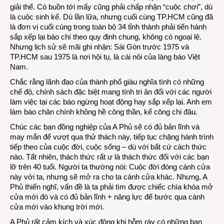
giải thể. Có buồn tới mấy cũng phải chấp nhận “cuộc chơi”, dù
là cuộc sinh kế. Dù lần lữa, nhưng cuối cùng TP.HCM cũng đã
là đơn vị cuối cùng trong toàn bộ 34 tỉnh thành phải tiến hành
sắp xếp lại báo chí theo quy định chung, không có ngoại lệ.
Nhưng lịch sử sẽ mãi ghi nhận: Sài Gòn trước 1975 và
TP.HCM sau 1975 là nơi hội tụ, là cái nôi của làng báo Việt
Nam.
Chắc rằng lãnh đạo của thành phố giàu nghĩa tình có những
chế độ, chính sách đặc biệt mang tính tri ân đối với các người
làm việc tại các báo ngừng hoạt động hay sắp xếp lại. Anh em
làm báo chân chính không hề công thần, kể công chi đâu.
Chúc các bạn đồng nghiệp của A Phủ sẽ có đủ bản lĩnh và
may mắn để vượt qua thử thách này, tiếp tục chặng hành trình
tiếp theo của cuộc đời, cuộc sống – dù với bất cứ cách thức
nào. Tất nhiên, thách thức rất ư là thách thức đối với các bạn
lỡ trên 40 tuổi. Người ta thường nói: Cuộc đời đóng cánh cửa
này với ta, nhưng sẽ mở ra cho ta cánh cửa khác. Nhưng, A
Phủ thiển nghĩ, vấn đề là ta phải tìm được chiếc chìa khóa mở
cửa mới đó và có đủ bản lĩnh + năng lực để bước qua cánh
cửa mới vào khung trời mới.
A Phủ rất cảm kích và xúc động khi hỗm rày có những bạn