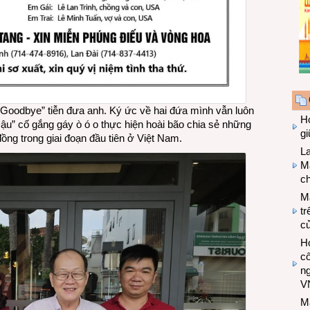
y Goodbye” tiễn đưa anh. Ký ức về hai đứa mình vẫn luôn
Hợ
Dậu” cố gắng gáy ò ó o thực hiện hoài bão chia sẻ những
g
đồng trong giai đoạn đầu tiên ở Việt Nam.
L
Ma
ch
M
tr
c
Hợ
cô
n
V
M