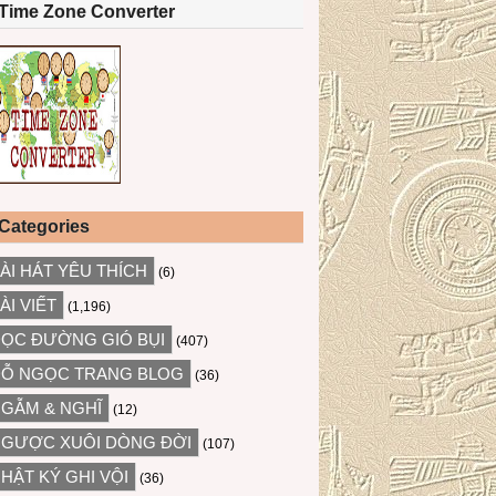
Time Zone Converter
Categories
ÀI HÁT YÊU THÍCH
(6)
ÀI VIẾT
(1,196)
ỌC ĐƯỜNG GIÓ BỤI
(407)
Ỗ NGỌC TRANG BLOG
(36)
GẪM & NGHĨ
(12)
GƯỢC XUÔI DÒNG ĐỜI
(107)
HẬT KÝ GHI VỘI
(36)