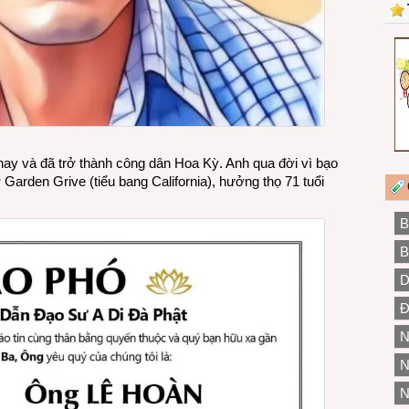
y và đã trở thành công dân Hoa Kỳ. Anh qua đời vì bạo
 Garden Grive (tiểu bang California), hưởng thọ 71 tuổi
B
B
D
Đ
N
N
N