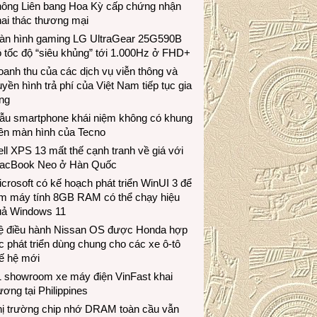
hông Liên bang Hoa Kỳ cấp chứng nhận
ai thác thương mại
àn hình gaming LG UltraGear 25G590B
 tốc độ “siêu khủng” tới 1.000Hz ở FHD+
anh thu của các dịch vụ viễn thông và
uyền hình trả phí của Việt Nam tiếp tục gia
ng
ẫu smartphone khái niệm không có khung
iền màn hình của Tecno
ll XPS 13 mất thế cạnh tranh về giá với
acBook Neo ở Hàn Quốc
crosoft có kế hoạch phát triển WinUI 3 để
àm máy tính 8GB RAM có thể chạy hiệu
uả Windows 11
ệ điều hành Nissan OS được Honda hợp
c phát triển dùng chung cho các xe ô-tô
ế hệ mới
1 showroom xe máy điện VinFast khai
ương tại Philippines
hị trường chip nhớ DRAM toàn cầu vẫn