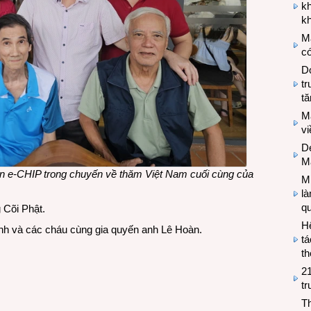
k
kh
M
có
Do
tr
tă
M
v
De
M
bạn e-CHIP trong chuyến về thăm Việt Nam cuối cùng của
Mi
l
q
 Cõi Phật.
H
Linh và các cháu cùng gia quyến anh Lê Hoàn.
tá
th
2
tr
T