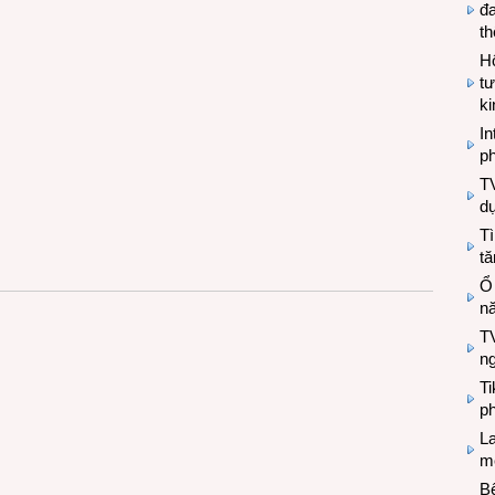
đa
t
Hộ
tư
k
In
ph
T
d
Tì
tă
Ổ
n
TV
n
T
ph
L
mẽ
Bệ