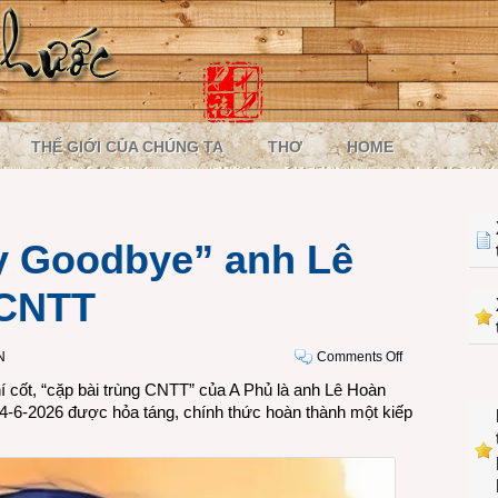
THẾ GIỚI CỦA CHÚNG TA
THƠ
HOME
ay Goodbye” anh Lê
 CNTT
on
N
Comments Off
Tới
 cốt, “cặp bài trùng CNTT” của A Phủ là anh Lê Hoàn
lúc
-6-2026 được hỏa táng, chính thức hoàn thành một kiếp
nói
“Say
Goodbye”
anh