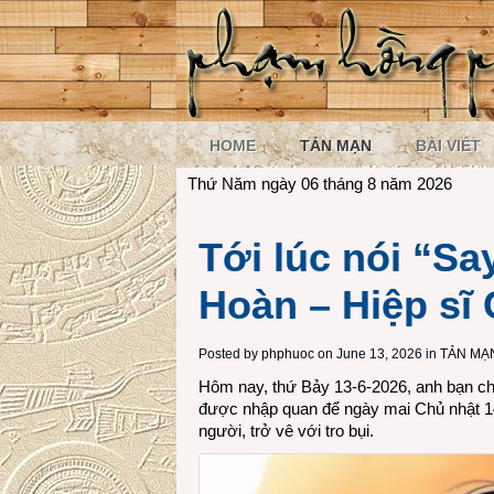
HOME
TẢN MẠN
BÀI VIẾT
Thứ Năm ngày 06 tháng 8 năm 2026
Tới lúc nói “S
Hoàn – Hiệp sĩ
Posted by
phphuoc
on June 13, 2026 in
TẢN MẠ
Hôm nay, thứ Bảy 13-6-2026, anh bạn chí
được nhập quan để ngày mai Chủ nhật 14
người, trở vê với tro bụi.