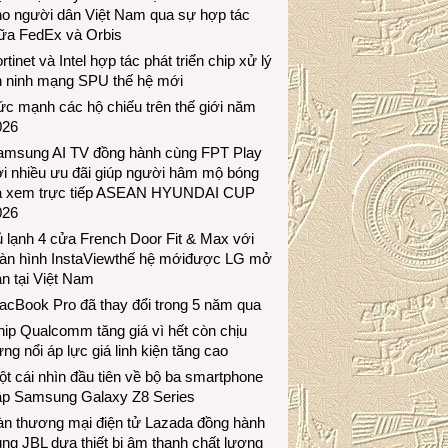
ho người dân Việt Nam qua sự hợp tác
iữa FedEx và Orbis
rtinet và Intel hợp tác phát triển chip xử lý
n ninh mạng SPU thế hệ mới
c mạnh các hộ chiếu trên thế giới năm
026
amsung AI TV đồng hành cùng FPT Play
i nhiều ưu đãi giúp người hâm mộ bóng
á xem trực tiếp ASEAN HYUNDAI CUP
026
 lạnh 4 cửa French Door Fit & Max với
àn hình InstaViewthế hệ mớiđược LG mở
n tại Việt Nam
acBook Pro đã thay đổi trong 5 năm qua
ip Qualcomm tăng giá vì hết còn chịu
ng nổi áp lực giá linh kiện tăng cao
t cái nhìn đầu tiên về bộ ba smartphone
ập Samsung Galaxy Z8 Series
àn thương mại điện tử Lazada đồng hành
ng JBL dưa thiết bị âm thanh chất lượng