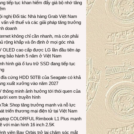
ng tiếp tục khan hiếm đẩy giá bộ nhớ tăng
hêm
i nghị Đối tác Nhà hàng Grab Việt Nam
 vấn về thuế và các giải pháp tăng trưởng
inh doanh
ternet không chỉ cần nhanh, mà còn phải
ủ rộng khắp và ổn định ở mọi góc nhà
V OLED cao cấp được LG lần đầu tiên áp
ụng bảo hành 5 năm ở Việt Nam
nh hình giá ổ lưu trữ SSD đang tiếp tục
ng
 đĩa cứng HDD 50TB của Seagate có khả
ăng xuất xưởng vào năm 2027
 thông minh ảnh hưởng tới thói quen của
gười xem truyền hình
ikTok Shop tăng trưởng mạnh và nỗ lực
át triển thương mại điện tử tại Việt Nam
aptop COLORFUL Rimbook L1 Plus mạnh
 với màn hình 16 inch 2.5K
nh viện Bay Orbis trở lại chăm sóc mắt