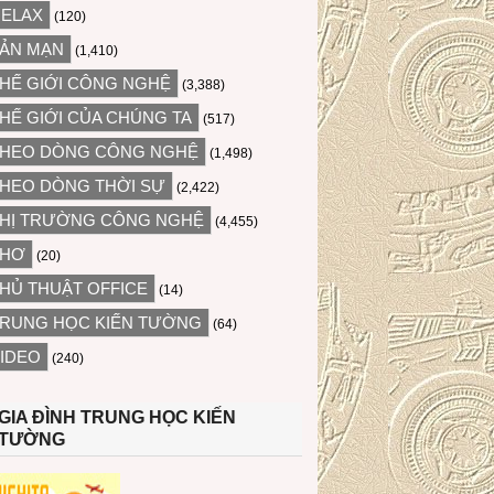
ELAX
(120)
ẢN MẠN
(1,410)
HẾ GIỚI CÔNG NGHỆ
(3,388)
HẾ GIỚI CỦA CHÚNG TA
(517)
HEO DÒNG CÔNG NGHỆ
(1,498)
HEO DÒNG THỜI SỰ
(2,422)
HỊ TRƯỜNG CÔNG NGHỆ
(4,455)
THƠ
(20)
HỦ THUẬT OFFICE
(14)
RUNG HỌC KIẾN TƯỜNG
(64)
IDEO
(240)
GIA ĐÌNH TRUNG HỌC KIẾN
TƯỜNG