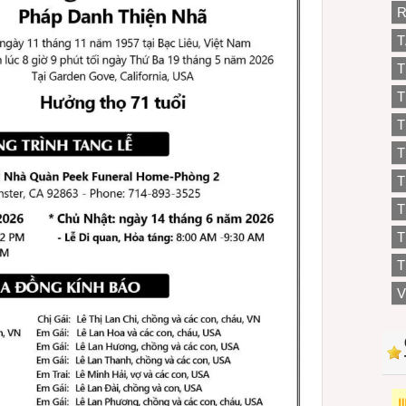
R
T
T
T
T
T
T
T
T
V