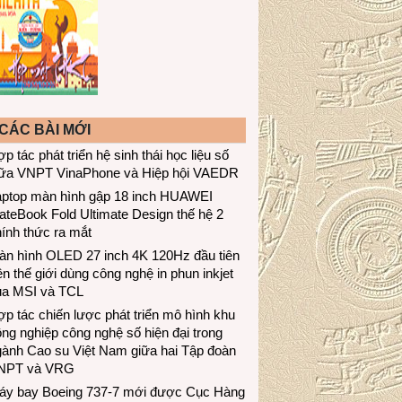
CÁC BÀI MỚI
p tác phát triển hệ sinh thái học liệu số
iữa VNPT VinaPhone và Hiệp hội VAEDR
aptop màn hình gập 18 inch HUAWEI
teBook Fold Ultimate Design thế hệ 2
ính thức ra mắt
àn hình OLED 27 inch 4K 120Hz đầu tiên
ên thế giới dùng công nghệ in phun inkjet
ủa MSI và TCL
p tác chiến lược phát triển mô hình khu
ng nghiệp công nghệ số hiện đại trong
gành Cao su Việt Nam giữa hai Tập đoàn
NPT và VRG
áy bay Boeing 737-7 mới được Cục Hàng