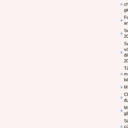
c
g
Fo
a
Sứ
2
S
vớ
đ
2
Tủ
m
bá
M
Ch
đự
Mộ
g
S
cù