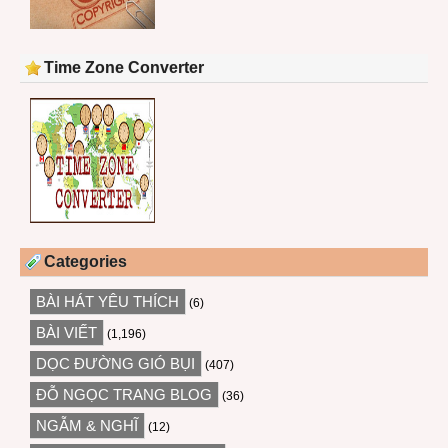
Time Zone Converter
Categories
BÀI HÁT YÊU THÍCH
(6)
BÀI VIẾT
(1,196)
DỌC ĐƯỜNG GIÓ BỤI
(407)
ĐỖ NGỌC TRANG BLOG
(36)
NGẪM & NGHĨ
(12)