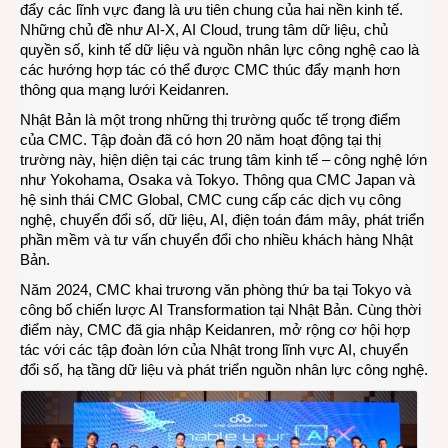
đẩy các lĩnh vực đang là ưu tiên chung của hai nền kinh tế.
Những chủ đề như AI-X, AI Cloud, trung tâm dữ liệu, chủ
quyền số, kinh tế dữ liệu và nguồn nhân lực công nghệ cao là
các hướng hợp tác có thể được CMC thúc đẩy mạnh hơn
thông qua mạng lưới Keidanren.
Nhật Bản là một trong những thị trường quốc tế trọng điểm
của CMC. Tập đoàn đã có hơn 20 năm hoạt động tại thị
trường này, hiện diện tại các trung tâm kinh tế – công nghệ lớn
như Yokohama, Osaka và Tokyo. Thông qua CMC Japan và
hệ sinh thái CMC Global, CMC cung cấp các dịch vụ công
nghệ, chuyển đổi số, dữ liệu, AI, điện toán đám mây, phát triển
phần mềm và tư vấn chuyển đổi cho nhiều khách hàng Nhật
Bản.
Năm 2024, CMC khai trương văn phòng thứ ba tại Tokyo và
công bố chiến lược AI Transformation tại Nhật Bản. Cùng thời
điểm này, CMC đã gia nhập Keidanren, mở rộng cơ hội hợp
tác với các tập đoàn lớn của Nhật trong lĩnh vực AI, chuyển
đổi số, hạ tầng dữ liệu và phát triển nguồn nhân lực công nghệ.