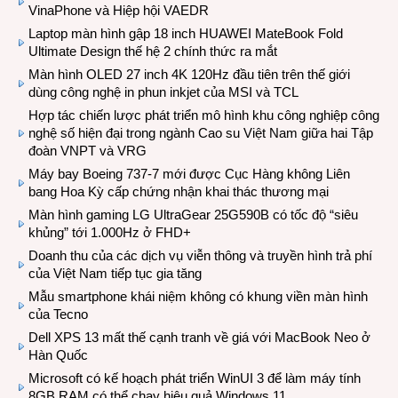
VinaPhone và Hiệp hội VAEDR
Laptop màn hình gập 18 inch HUAWEI MateBook Fold
Ultimate Design thế hệ 2 chính thức ra mắt
Màn hình OLED 27 inch 4K 120Hz đầu tiên trên thế giới
dùng công nghệ in phun inkjet của MSI và TCL
Hợp tác chiến lược phát triển mô hình khu công nghiệp công
nghệ số hiện đại trong ngành Cao su Việt Nam giữa hai Tập
đoàn VNPT và VRG
Máy bay Boeing 737-7 mới được Cục Hàng không Liên
bang Hoa Kỳ cấp chứng nhận khai thác thương mại
Màn hình gaming LG UltraGear 25G590B có tốc độ “siêu
khủng” tới 1.000Hz ở FHD+
Doanh thu của các dịch vụ viễn thông và truyền hình trả phí
của Việt Nam tiếp tục gia tăng
Mẫu smartphone khái niệm không có khung viền màn hình
của Tecno
Dell XPS 13 mất thế cạnh tranh về giá với MacBook Neo ở
Hàn Quốc
Microsoft có kế hoạch phát triển WinUI 3 để làm máy tính
8GB RAM có thể chạy hiệu quả Windows 11