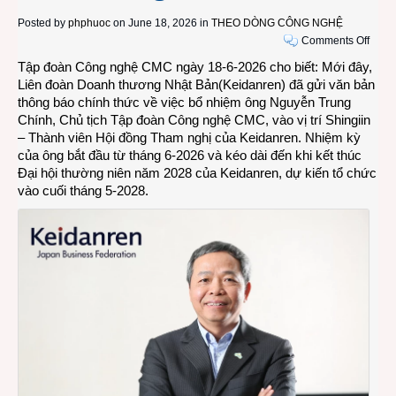
Posted by
phphuoc
on June 18, 2026 in
THEO DÒNG CÔNG NGHỆ
on
Comments Off
Liên
Tập đoàn Công nghệ CMC ngày 18-6-2026 cho biết: Mới đây,
đoàn
Liên đoàn Doanh thương Nhật Bản(Keidanren) đã gửi văn bản
Keid
thông báo chính thức về việc bổ nhiệm ông Nguyễn Trung
Nhật
Chính, Chủ tịch Tập đoàn Công nghệ CMC, vào vị trí Shingiin
Bản
– Thành viên Hội đồng Tham nghị của Keidanren. Nhiệm kỳ
bổ
của ông bắt đầu từ tháng 6-2026 và kéo dài đến khi kết thúc
nhiệ
Đại hội thường niên năm 2028 của Keidanren, dự kiến tổ chức
Chủ
vào cuối tháng 5-2028.
tịch
CMC
của
Việt
Nam
làm
Shing