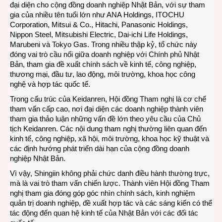
đại diện cho cộng đồng doanh nghiệp Nhật Bản, với sự tham
gia của nhiều tên tuổi lớn như ANA Holdings, ITOCHU
Corporation, Mitsui & Co., Hitachi, Panasonic Holdings,
Nippon Steel, Mitsubishi Electric, Dai-ichi Life Holdings,
Marubeni và Tokyo Gas. Trong nhiều thập kỷ, tổ chức này
đóng vai trò cầu nối giữa doanh nghiệp với Chính phủ Nhật
Bản, tham gia đề xuất chính sách về kinh tế, công nghiệp,
thương mại, đầu tư, lao động, môi trường, khoa học công
nghệ và hợp tác quốc tế.
Trong cấu trúc của Keidanren, Hội đồng Tham nghị là cơ chế
tham vấn cấp cao, nơi đại diện các doanh nghiệp thành viên
tham gia thảo luận những vấn đề lớn theo yêu cầu của Chủ
tịch Keidanren. Các nội dung tham nghị thường liên quan đến
kinh tế, công nghiệp, xã hội, môi trường, khoa học kỹ thuật và
các định hướng phát triển dài hạn của cộng đồng doanh
nghiệp Nhật Bản.
Vì vậy, Shingiin không phải chức danh điều hành thường trực,
mà là vai trò tham vấn chiến lược. Thành viên Hội đồng Tham
nghị tham gia đóng góp góc nhìn chính sách, kinh nghiệm
quản trị doanh nghiệp, đề xuất hợp tác và các sáng kiến có thể
tác động đến quan hệ kinh tế của Nhật Bản với các đối tác