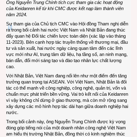
Ông Nguyễn Trung Chính tích cực tham gia các hoạt động
của Keidanren kể từ khi CMC được kết nạp làm thành viên
năm 2024.
Sự tham gia của Chủ tịch CMC vào Hội đồng Tham nghị diễn
ra trong bối cảnh hai nước Việt Nam và Nhật Bản đang thúc
đẩy quan hệ Đối tác chiến lược toàn diện (
xác lập vào tháng
11-2023
). Bên cạnh hợp tác truyền thống về thương mại, đầu
tư và sản xuất, hai nước ngày càng quan tâm đến các lĩnh
vực mới như AI, trung tâm dữ liệu, hạ tầng số, an ninh mạng,
bán dẫn, đổi mới sáng tạo và đào tạo nhân lực chất lượng
cao.
Với Nhật Bản, Việt Nam đang nổi lên như một điểm đến tăng
trưởng quan trọng tại ASEAN. Với Việt Nam, Nhật Bản là đối
tác có thế mạnh về công nghiệp, công nghệ, quản trị, vốn và
chuẩn mực phát triển bền vững. Vai trò kết nối của Keidanren
vì vậy không chỉ dừng ở giao thương, mà còn mở rộng sang
xây dựng các mô hình hợp tác dài hạn giữa doanh nghiệp hai
nước.
Trong bối cảnh này, ông Nguyễn Trung Chính được kỳ vọng
đóng góp tiếng nói của một doanh nhân công nghệ Việt Nam
am hiểu thị trường Nhật Bản, đồng thời có kinh nghiệm thúc