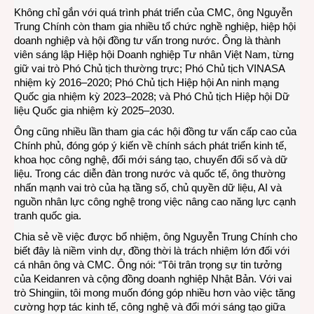
Không chỉ gắn với quá trình phát triển của CMC, ông Nguyễn
Trung Chính còn tham gia nhiều tổ chức nghề nghiệp, hiệp hội
doanh nghiệp và hội đồng tư vấn trong nước. Ông là thành
viên sáng lập Hiệp hội Doanh nghiệp Tư nhân Việt Nam, từng
giữ vai trò Phó Chủ tịch thường trực; Phó Chủ tịch VINASA
nhiệm kỳ 2016–2020; Phó Chủ tịch Hiệp hội An ninh mạng
Quốc gia nhiệm kỳ 2023–2028; và Phó Chủ tịch Hiệp hội Dữ
liệu Quốc gia nhiệm kỳ 2025–2030.
Ông cũng nhiều lần tham gia các hội đồng tư vấn cấp cao của
Chính phủ, đóng góp ý kiến về chính sách phát triển kinh tế,
khoa học công nghệ, đổi mới sáng tạo, chuyển đổi số và dữ
liệu. Trong các diễn đàn trong nước và quốc tế, ông thường
nhấn mạnh vai trò của hạ tầng số, chủ quyền dữ liệu, AI và
nguồn nhân lực công nghệ trong việc nâng cao năng lực cạnh
tranh quốc gia.
Chia sẻ về việc được bổ nhiệm, ông Nguyễn Trung Chính cho
biết đây là niềm vinh dự, đồng thời là trách nhiệm lớn đối với
cá nhân ông và CMC. Ông nói: “Tôi trân trọng sự tin tưởng
của Keidanren và cộng đồng doanh nghiệp Nhật Bản. Với vai
trò Shingiin, tôi mong muốn đóng góp nhiều hơn vào việc tăng
cường hợp tác kinh tế, công nghệ và đổi mới sáng tạo giữa