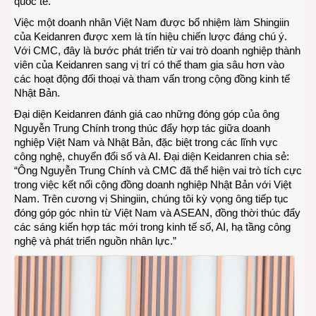
quốc tế.
Việc một doanh nhân Việt Nam được bổ nhiệm làm Shingiin
của Keidanren được xem là tín hiệu chiến lược đáng chú ý.
Với CMC, đây là bước phát triển từ vai trò doanh nghiệp thành
viên của Keidanren sang vị trí có thể tham gia sâu hơn vào
các hoạt động đối thoại và tham vấn trong cộng đồng kinh tế
Nhật Bản.
Đại diện Keidanren đánh giá cao những đóng góp của ông
Nguyễn Trung Chính trong thúc đẩy hợp tác giữa doanh
nghiệp Việt Nam và Nhật Bản, đặc biệt trong các lĩnh vực
công nghệ, chuyển đổi số và AI. Đại diện Keidanren chia sẻ:
“Ông Nguyễn Trung Chính và CMC đã thể hiện vai trò tích cực
trong việc kết nối cộng đồng doanh nghiệp Nhật Bản với Việt
Nam. Trên cương vị Shingiin, chúng tôi kỳ vọng ông tiếp tục
đóng góp góc nhìn từ Việt Nam và ASEAN, đồng thời thúc đẩy
các sáng kiến hợp tác mới trong kinh tế số, AI, hạ tầng công
nghệ và phát triển nguồn nhân lực.”