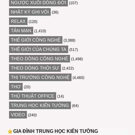
NGƯỢC XUÔI DÒNG ĐỜI
(107)
NHẬT KÝ GHI VỘI
(36)
RELAX
(120)
TẢN MẠN
(1,410)
THẾ GIỚI CÔNG NGHỆ
(3,388)
THẾ GIỚI CỦA CHÚNG TA
(517)
THEO DÒNG CÔNG NGHỆ
(1,498)
THEO DÒNG THỜI SỰ
(2,422)
THỊ TRƯỜNG CÔNG NGHỆ
(4,460)
THƠ
(20)
THỦ THUẬT OFFICE
(14)
TRUNG HỌC KIẾN TƯỜNG
(64)
VIDEO
(240)
GIA ĐÌNH TRUNG HỌC KIẾN TƯỜNG