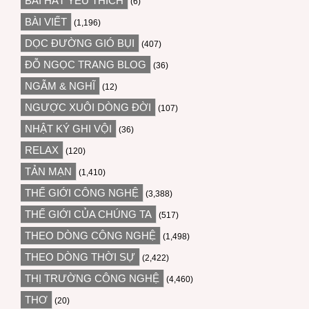
BÀI HÁT YÊU THÍCH
(6)
BÀI VIẾT
(1,196)
DỌC ĐƯỜNG GIÓ BỤI
(407)
ĐỖ NGỌC TRANG BLOG
(36)
NGẪM & NGHĨ
(12)
NGƯỢC XUÔI DÒNG ĐỜI
(107)
NHẬT KÝ GHI VỘI
(36)
RELAX
(120)
TẢN MẠN
(1,410)
THẾ GIỚI CÔNG NGHỆ
(3,388)
THẾ GIỚI CỦA CHÚNG TA
(517)
THEO DÒNG CÔNG NGHỆ
(1,498)
THEO DÒNG THỜI SỰ
(2,422)
THỊ TRƯỜNG CÔNG NGHỆ
(4,460)
THƠ
(20)