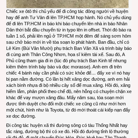
Chiếc xe ôtô thì chủ yếu để đi công tác đông người về huyện
hay để anh Tư Vân đi lên TP.HCM họp hành. Nó chủ yếu dùng
để đi lên TP.HCM in báo khi báo chuyển lên nhà in báo Nhân
Dân thời bắt đầu chuyển từ in typo lên in offset. Thời đó báo ra
tuần 1 số, phải lên ngủ ở TP.HCM một đêm để sáng sơm hôm
sau chở báo mới in về tòa soạn lo phát hành. Ban đầu, chỉ có
Lê Kim (Bùi Văn Mười) phụ trách Ban Văn Xã và trình bày báo
đi cùng anh Thân Công Nhơn, họa sĩ kiêm tài xế. Sau đó, A
Phủ cũng tham gia đi in (lúc đó phụ trách Ban Kinh tế nhưng
kiêm thêm trình bày báo và đọc morasse). Anh em đi trên
chiếc 4 bánh này cần phải có sức khỏe để… đẩy xe vì nó hay
bị pan nằm đường. Có lần bị hết xăng dọc đường, anh em hải
xách bình nhựa đi bộ nhiều cây số để mua xăng. Hồi đó, xăng
hiếm lắm, phân phối theo chế độ, nên hỗng có chuyện chặn xe
khác để vay mượn xăng đâu. Mấy năm sau, tòa soạn mới
được tỉnh duyệt cho đổi một chiếc xe cũng cũ như mới hơn
một chút, hình như là Toyota, từ đó mới thoát cái kiếp nạn đẩy
xe dọc đường.
Đi công tác huyện xã thì đường sông có tàu Thống Nhất hay
tắc ráng, đường bộ thì có xe đò. Hồi đó đường tỉnh lộ thường
rải đá đỏ, đi một chuyến Đức Hòa, Đức Huệ hay Tân Thạnh,