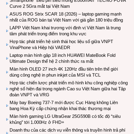
Smartphone “siêu pin siêu mỏng 8.000mAh” TECNO POVA
Curve 2 5Gra mắt tại Việt Nam
ASUS ROG Strix SCAR 18 (2026) – laptop gaming mạnh
nhất của ROG bán tại Việt Nam với giá gần 180 triệu đồng
LAPP Việt Nam khai trương với định vị Việt Nam là trung
tâm phát triển trọng điểm trong khu vực
Hợp tác phát triển hệ sinh thái học liệu số giữa VNPT
VinaPhone và Hiệp hội VAEDR
Laptop màn hình gập 18 inch HUAWEI MateBook Fold
Ultimate Design thế hệ 2 chính thức ra mắt
Màn hình OLED 27 inch 4K 120Hz đầu tiên trên thế giới
dùng công nghệ in phun inkjet của MSI và TCL
Hợp tác chiến lược phát triển mô hình khu công nghiệp công
nghệ số hiện đại trong ngành Cao su Việt Nam giữa hai Tập
đoàn VNPT và VRG
Máy bay Boeing 737-7 mới được Cục Hàng không Liên
bang Hoa Kỳ cấp chứng nhận khai thác thương mại
Màn hình gaming LG UltraGear 25G590B có tốc độ “siêu
khủng” tới 1.000Hz ở FHD+
Doanh thu của các dịch vụ viễn thông và truyền hình trả phí