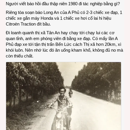
HỒI
Người viết báo hồi đầu thập niên 1980 đi tác nghiệp bằng gì?
ỨC:
Riêng tòa soạn báo Long An của A Phủ có 2-3 chiếc xe đạp, 1
Ngườ
chiếc xe gắn máy Honda và 1 chiếc xe hơi cổ lai hi hiệu
viết
Citroën Traction đít bầu.
báo
hồi
Đi loanh quanh thị xã Tân An hay chạy tới chạy lui các cơ
đầu
quan tỉnh, anh em phóng viên đi bằng xe đạp. Có mấy lần A
thập
Phủ đạp xe tới tận thị trấn Bến Lức cách Thị xã hơn 20km, xì
niên
khói luôn. Nên nhớ lúc đó ăn uống kham khổ, không đủ no mà
1980
còn thiếu chất.
đi
tác
nghi
bằng
gì?