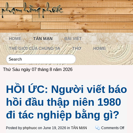
HOME
TẢN MẠN
BÀI VIẾT
THẾ GIỚI CỦA CHÚNG TA
THƠ
HOME
Thứ Sáu ngày 07 tháng 8 năm 2026
HỒI ỨC: Người viết báo
hồi đầu thập niên 1980
đi tác nghiệp bằng gì?
on
Posted by
phphuoc
on June 19, 2026 in
TẢN MẠN
Comments Off