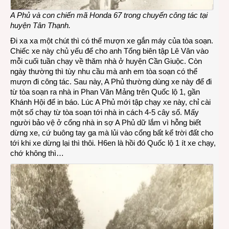
A Phủ và con chiến mã Honda 67 trong chuyến công tác tại
huyện Tân Thạnh.
Đi xa xa một chút thì có thể mượn xe gắn máy của tòa soạn.
Chiếc xe này chủ yếu để cho anh Tổng biên tập Lê Vân vào
mỗi cuối tuần chạy về thăm nhà ở huyện Cần Giuộc. Còn
ngày thường thì tùy nhu cầu mà anh em tòa soạn có thể
mượn đi công tác. Sau này, A Phủ thường dùng xe này để đi
từ tòa soạn ra nhà in Phan Văn Mảng trên Quốc lộ 1, gần
Khánh Hội để in báo. Lúc A Phủ mới tập chạy xe này, chỉ cài
một số chạy từ tòa soạn tới nhà in cách 4-5 cây số. Mấy
người bảo vệ ở cổng nhà in sợ A Phủ dữ lắm vì hỗng biết
dừng xe, cứ buông tay ga mà lủi vào cổng bất kể trời đất cho
tới khi xe dừng lại thì thôi. H6en là hồi đó Quốc lộ 1 ít xe chạy,
chớ không thì…