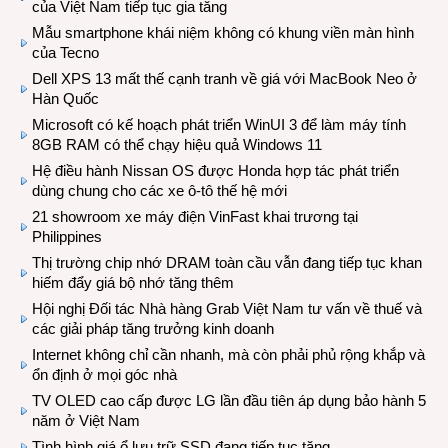
của Việt Nam tiếp tục gia tăng
Mẫu smartphone khái niệm không có khung viền màn hình
của Tecno
Dell XPS 13 mất thế cạnh tranh về giá với MacBook Neo ở
Hàn Quốc
Microsoft có kế hoạch phát triển WinUI 3 để làm máy tính
8GB RAM có thể chạy hiệu quả Windows 11
Hệ điều hành Nissan OS được Honda hợp tác phát triển
dùng chung cho các xe ô-tô thế hệ mới
21 showroom xe máy điện VinFast khai trương tại
Philippines
Thị trường chip nhớ DRAM toàn cầu vẫn đang tiếp tục khan
hiếm đẩy giá bộ nhớ tăng thêm
Hội nghị Đối tác Nhà hàng Grab Việt Nam tư vấn về thuế và
các giải pháp tăng trưởng kinh doanh
Internet không chỉ cần nhanh, mà còn phải phủ rộng khắp và
ổn định ở mọi góc nhà
TV OLED cao cấp được LG lần đầu tiên áp dụng bảo hành 5
năm ở Việt Nam
Tình hình giá ổ lưu trữ SSD đang tiếp tục tăng