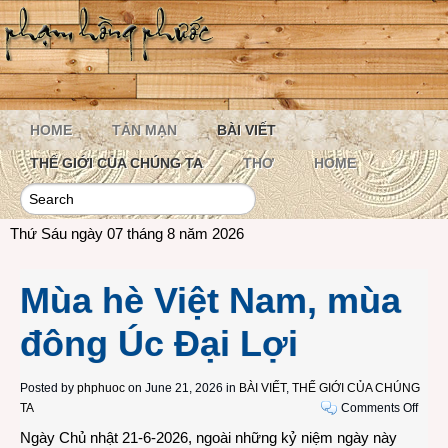
HOME
TẢN MẠN
BÀI VIẾT
THẾ GIỚI CỦA CHÚNG TA
THƠ
HOME
Thứ Sáu ngày 07 tháng 8 năm 2026
Mùa hè Việt Nam, mùa
đông Úc Đại Lợi
Posted by
phphuoc
on June 21, 2026 in
BÀI VIẾT
,
THẾ GIỚI CỦA CHÚNG
on
TA
Comments Off
Mùa
Ngày Chủ nhật 21-6-2026, ngoài những kỷ niệm ngày này
hè