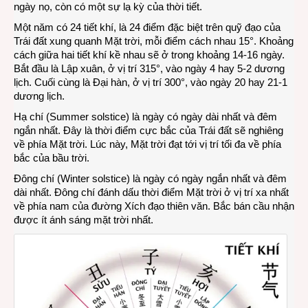
ngày nọ, còn có một sự lạ kỳ của thời tiết.
Việt
Một năm có 24 tiết khí, là 24 điểm đặc biệt trên quỹ đạo của
Nam,
Trái đất xung quanh Mặt trời, mỗi điểm cách nhau 15°. Khoảng
mùa
cách giữa hai tiết khí kề nhau sẽ ở trong khoảng 14-16 ngày.
đông
Bắt đầu là Lập xuân, ở vị trí 315°, vào ngày 4 hay 5-2 dương
Úc
lịch. Cuối cùng là Đại hàn, ở vị trí 300°, vào ngày 20 hay 21-1
Đại
dương lịch.
Lợi
Hạ chí (Summer solstice) là ngày có ngày dài nhất và đêm
ngắn nhất. Đây là thời điểm cực bắc của Trái đất sẽ nghiêng
về phía Mặt trời. Lúc này, Mặt trời đạt tới vị trí tối đa về phía
bắc của bầu trời.
Đông chí (Winter solstice) là ngày có ngày ngắn nhất và đêm
dài nhất. Đông chí đánh dấu thời điểm Mặt trời ở vị trí xa nhất
về phía nam của đường Xích đạo thiên văn. Bắc bán cầu nhận
được ít ánh sáng mặt trời nhất.