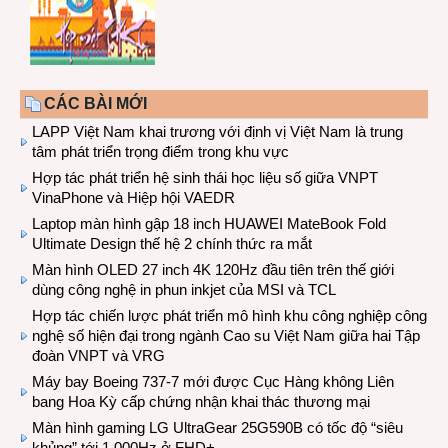
CÁC BÀI MỚI
LAPP Việt Nam khai trương với định vị Việt Nam là trung
tâm phát triển trọng điểm trong khu vực
Hợp tác phát triển hệ sinh thái học liệu số giữa VNPT
VinaPhone và Hiệp hội VAEDR
Laptop màn hình gập 18 inch HUAWEI MateBook Fold
Ultimate Design thế hệ 2 chính thức ra mắt
Màn hình OLED 27 inch 4K 120Hz đầu tiên trên thế giới
dùng công nghệ in phun inkjet của MSI và TCL
Hợp tác chiến lược phát triển mô hình khu công nghiệp công
nghệ số hiện đại trong ngành Cao su Việt Nam giữa hai Tập
đoàn VNPT và VRG
Máy bay Boeing 737-7 mới được Cục Hàng không Liên
bang Hoa Kỳ cấp chứng nhận khai thác thương mại
Màn hình gaming LG UltraGear 25G590B có tốc độ “siêu
khủng” tới 1.000Hz ở FHD+