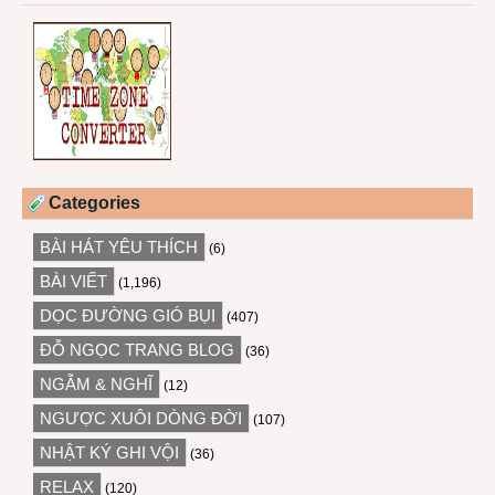
Categories
BÀI HÁT YÊU THÍCH
(6)
BÀI VIẾT
(1,196)
DỌC ĐƯỜNG GIÓ BỤI
(407)
ĐỖ NGỌC TRANG BLOG
(36)
NGẪM & NGHĨ
(12)
NGƯỢC XUÔI DÒNG ĐỜI
(107)
NHẬT KÝ GHI VỘI
(36)
RELAX
(120)