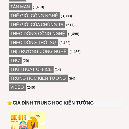
TẢN MẠN
(1,410)
THẾ GIỚI CÔNG NGHỆ
(3,388)
THẾ GIỚI CỦA CHÚNG TA
(517)
THEO DÒNG CÔNG NGHỆ
(1,498)
THEO DÒNG THỜI SỰ
(2,422)
THỊ TRƯỜNG CÔNG NGHỆ
(4,456)
THƠ
(20)
THỦ THUẬT OFFICE
(14)
TRUNG HỌC KIẾN TƯỜNG
(64)
VIDEO
(240)
GIA ĐÌNH TRUNG HỌC KIẾN TƯỜNG