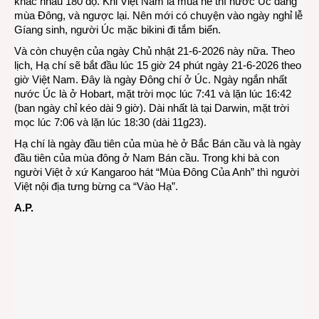
khác nhau 180 độ. Khi Việt Nam là mùa hè thì nước Úc đang
mùa Đông, và ngược lại. Nên mới có chuyện vào ngày nghỉ lễ
Gíang sinh, người Úc mặc bikini đi tắm biển.
Và còn chuyện của ngày Chủ nhật 21-6-2026 này nữa. Theo
lịch, Hạ chí sẽ bắt đầu lúc 15 giờ 24 phút ngày 21-6-2026 theo
giờ Việt Nam. Đây là ngày Đông chí ở Úc. Ngày ngắn nhất
nước Úc là ở Hobart, mặt trời mọc lúc 7:41 và lặn lúc 16:42
(ban ngày chỉ kéo dài 9 giờ). Dài nhất là tại Darwin, mặt trời
mọc lúc 7:06 và lặn lúc 18:30 (dài 11g23).
Hạ chí là ngày đầu tiên của mùa hè ở Bắc Bán cầu và là ngày
đầu tiên của mùa đông ở Nam Bán cầu. Trong khi bà con
người Việt ở xứ Kangaroo hát “Mùa Đông Của Anh” thì người
Việt nội địa tưng bừng ca “Vào Hạ”.
A.P.