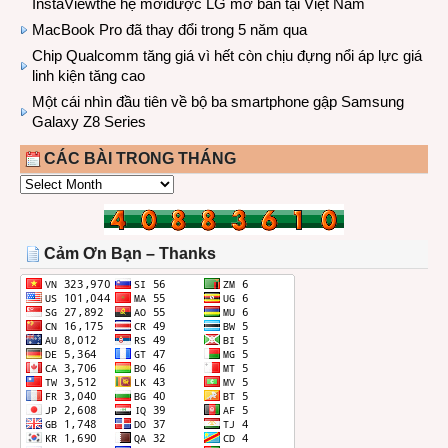
InstaViewthế hệ mớiđược LG mở bán tại Việt Nam
MacBook Pro đã thay đổi trong 5 năm qua
Chip Qualcomm tăng giá vì hết còn chịu đựng nổi áp lực giá
linh kiện tăng cao
Một cái nhìn đầu tiên về bộ ba smartphone gập Samsung
Galaxy Z8 Series
CÁC BÀI TRONG THÁNG
CÁC
BÀI
TRONG
THÁNG
Cảm Ơn Bạn – Thanks