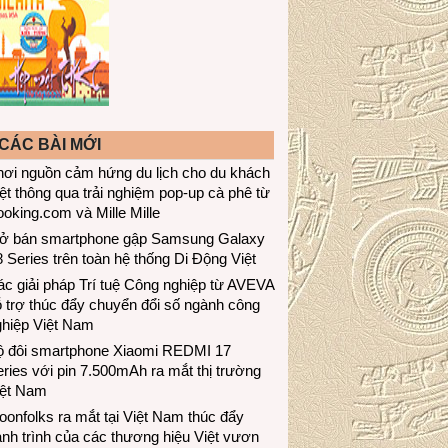
CÁC BÀI MỚI
hơi nguồn cảm hứng du lịch cho du khách
ệt thông qua trải nghiệm pop-up cà phê từ
oking.com và Mille Mille
ở bán smartphone gập Samsung Galaxy
 Series trên toàn hệ thống Di Động Việt
c giải pháp Trí tuệ Công nghiệp từ AVEVA
 trợ thúc đẩy chuyển đổi số ngành công
ghiệp Việt Nam
ộ đôi smartphone Xiaomi REDMI 17
ries với pin 7.500mAh ra mắt thị trường
iệt Nam
onfolks ra mắt tại Việt Nam thúc đẩy
nh trình của các thương hiệu Việt vươn