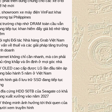
c phát triển dùng chung cho các xe ô-tô
ế hệ mới
1 showroom xe máy điện VinFast khai
ương tại Philippines
hị trường chip nhớ DRAM toàn cầu vẫn
ng tiếp tục khan hiếm đẩy giá bộ nhớ tăng
hêm
i nghị Đối tác Nhà hàng Grab Việt Nam
 vấn về thuế và các giải pháp tăng trưởng
inh doanh
ternet không chỉ cần nhanh, mà còn phải
ủ rộng khắp và ổn định ở mọi góc nhà
V OLED cao cấp được LG lần đầu tiên áp
ụng bảo hành 5 năm ở Việt Nam
nh hình giá ổ lưu trữ SSD đang tiếp tục
ng
 đĩa cứng HDD 50TB của Seagate có khả
ăng xuất xưởng vào năm 2027
 thông minh ảnh hưởng tới thói quen của
gười xem truyền hình