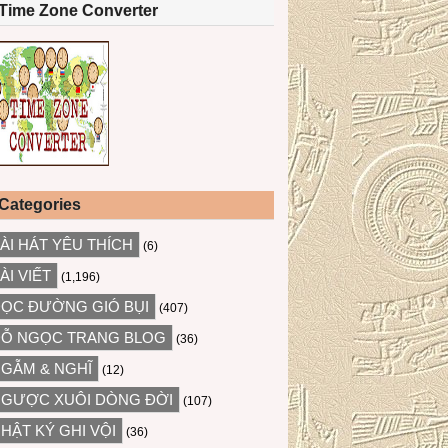
Time Zone Converter
Categories
ÀI HÁT YÊU THÍCH
(6)
ÀI VIẾT
(1,196)
ỌC ĐƯỜNG GIÓ BỤI
(407)
Ỗ NGỌC TRANG BLOG
(36)
GẪM & NGHĨ
(12)
GƯỢC XUÔI DÒNG ĐỜI
(107)
HẬT KÝ GHI VỘI
(36)