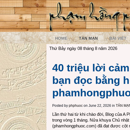
HOME
TẢN MẠN
BÀI VIẾT
Thứ Bảy ngày 08 tháng 8 năm 2026
40 triệu lời cả
bạn đọc bằng h
phamhongphu
Posted by
phphuoc
on June 22, 2026 in
TẢN MẠ
Lần thứ hai từ khi chào đời, Blog của A P
trong vòng 1 tháng. Nửa khuya Chủ nhật 
(
phamhongphuoc.com
) đã đạt được cột