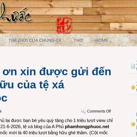
THẾ GIỚI CỦA CHÚNG TA
THƠ
HOME
m ơn xin được gửi đến
ữu của tệ xá
oc
on
N
Comments Off
40
hủ lại được bạn bè yêu quý tặng cho 1 triệu lượt view chỉ
triệu
21-6-2026, tệ xá blog của A Phủ
phamhongphuoc.net
lời
 mốc mới là 40 triệu lượt bằng hữu ghé thăm. (Cột mốc
cảm