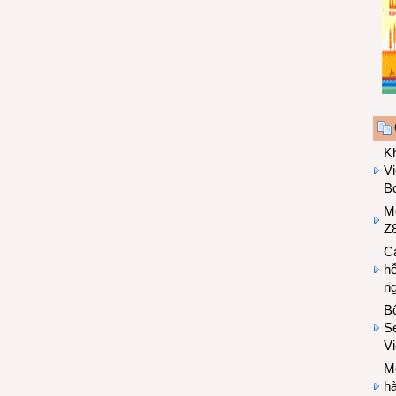
K
Vi
Bo
M
Z8
Cá
hỗ
n
B
Se
V
Mo
hà