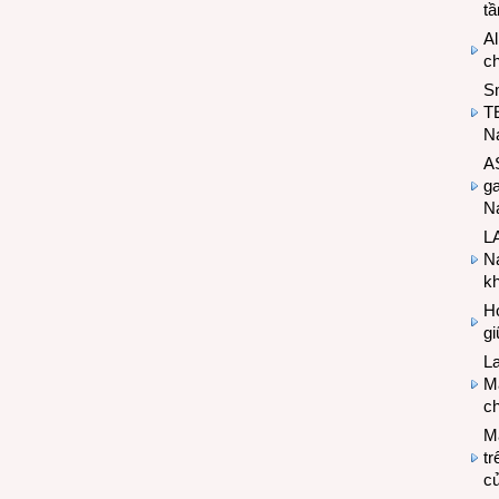
t
Al
c
S
T
N
A
g
Na
LA
Na
k
Hợ
g
L
Ma
ch
M
tr
c