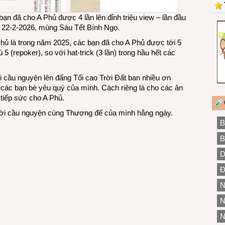
ạn đã cho A Phủ được 4 lần lên đỉnh triệu view – lần đầu
ày 22-2-2026, mùng Sáu Tết Bính Ngọ.
hủ là trong năm 2025, các bạn đã cho A Phủ được tới 5
cú 5 (repoker), so với hat-trick (3 lần) trong hầu hết các
i cầu nguyện lên đấng Tối cao Trời Đất ban nhiều ơn
ả các bạn bè yêu quý của mình. Cách riêng là cho các ân
 tiếp sức cho A Phủ.
lời cầu nguyện cùng Thượng đế của mình hằng ngày.
B
B
D
Đ
N
N
N