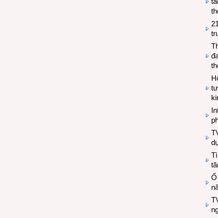
tá
th
2
tr
T
đa
t
Hộ
tư
k
In
ph
T
d
Tì
tă
Ổ
n
TV
n