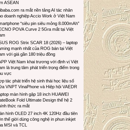
ầm ASEAN
ibaba.com ra mắt nền tảng AI tác nhân
ho doanh nghiệp Accio Work ở Việt Nam
martphone “siêu pin siêu mỏng 8.000mAh”
ECNO POVA Curve 2 5Gra mắt tại Việt
am
SUS ROG Strix SCAR 18 (2026) – laptop
aming mạnh nhất của ROG bán tại Việt
m với giá gần 180 triệu đồng
PP Việt Nam khai trương với định vị Việt
m là trung tâm phát triển trọng điểm trong
hu vực
p tác phát triển hệ sinh thái học liệu số
iữa VNPT VinaPhone và Hiệp hội VAEDR
aptop màn hình gập 18 inch HUAWEI
teBook Fold Ultimate Design thế hệ 2
ính thức ra mắt
àn hình OLED 27 inch 4K 120Hz đầu tiên
ên thế giới dùng công nghệ in phun inkjet
ủa MSI và TCL