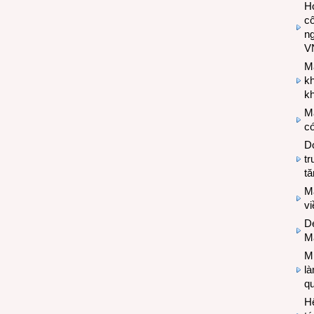
Hợ
cô
n
V
M
k
kh
M
có
Do
tr
tă
M
v
De
M
Mi
l
q
H