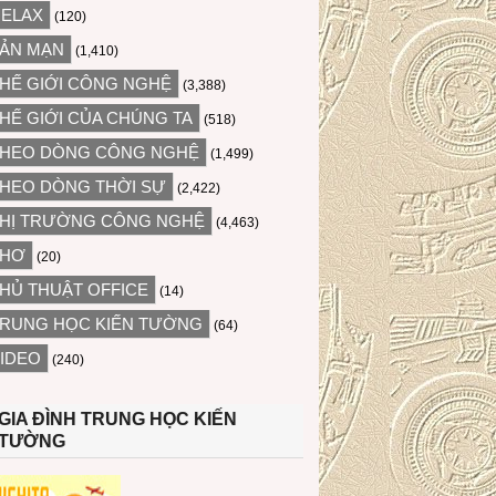
ELAX
(120)
ẢN MẠN
(1,410)
HẾ GIỚI CÔNG NGHỆ
(3,388)
HẾ GIỚI CỦA CHÚNG TA
(518)
HEO DÒNG CÔNG NGHỆ
(1,499)
HEO DÒNG THỜI SỰ
(2,422)
HỊ TRƯỜNG CÔNG NGHỆ
(4,463)
THƠ
(20)
HỦ THUẬT OFFICE
(14)
RUNG HỌC KIẾN TƯỜNG
(64)
IDEO
(240)
GIA ĐÌNH TRUNG HỌC KIẾN
TƯỜNG