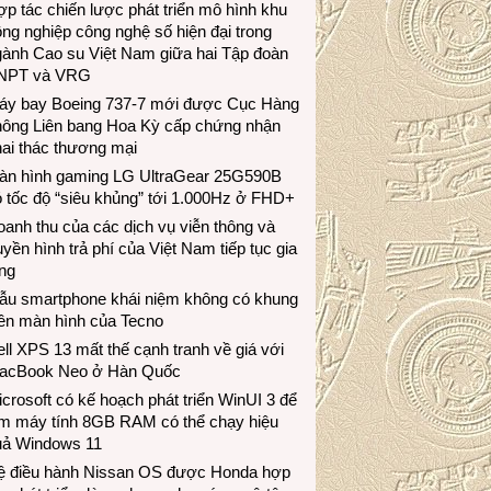
p tác chiến lược phát triển mô hình khu
ng nghiệp công nghệ số hiện đại trong
gành Cao su Việt Nam giữa hai Tập đoàn
NPT và VRG
áy bay Boeing 737-7 mới được Cục Hàng
hông Liên bang Hoa Kỳ cấp chứng nhận
ai thác thương mại
àn hình gaming LG UltraGear 25G590B
 tốc độ “siêu khủng” tới 1.000Hz ở FHD+
anh thu của các dịch vụ viễn thông và
uyền hình trả phí của Việt Nam tiếp tục gia
ng
ẫu smartphone khái niệm không có khung
iền màn hình của Tecno
ll XPS 13 mất thế cạnh tranh về giá với
acBook Neo ở Hàn Quốc
crosoft có kế hoạch phát triển WinUI 3 để
àm máy tính 8GB RAM có thể chạy hiệu
uả Windows 11
ệ điều hành Nissan OS được Honda hợp