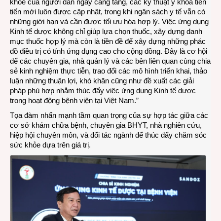
khỏe của người dân ngày càng tăng, các kỹ thuật y khoa tiên
tiến mới luôn được cập nhật, trong khi ngân sách y tế vẫn có
những giới hạn và cần được tối ưu hóa hợp lý. Việc ứng dụng
Kinh tế dược không chỉ giúp lựa chọn thuốc, xây dựng danh
mục thuốc hợp lý mà còn là tiền đề để xây dựng những phác
đồ điều trị có tính ứng dụng cao cho cộng đồng. Đây là cơ hội
để các chuyên gia, nhà quản lý và các bên liên quan cùng chia
sẻ kinh nghiệm thực tiễn, trao đổi các mô hình triển khai, thảo
luận những thuận lợi, khó khăn cũng như đề xuất các giải
pháp phù hợp nhằm thúc đẩy việc ứng dụng Kinh tế dược
trong hoạt động bệnh viện tại Việt Nam.”
Tọa đàm nhấn mạnh tầm quan trọng của sự hợp tác giữa các
cơ sở khám chữa bệnh, chuyên gia BHYT, nhà nghiên cứu,
hiệp hội chuyên môn, và đối tác ngành để thúc đẩy chăm sóc
sức khỏe dựa trên giá trị.