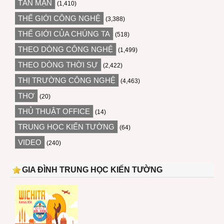
TẢN MẠN
(1,410)
THẾ GIỚI CÔNG NGHỆ
(3,388)
THẾ GIỚI CỦA CHÚNG TA
(518)
THEO DÒNG CÔNG NGHỆ
(1,499)
THEO DÒNG THỜI SỰ
(2,422)
THỊ TRƯỜNG CÔNG NGHỆ
(4,463)
THƠ
(20)
THỦ THUẬT OFFICE
(14)
TRUNG HỌC KIẾN TƯỜNG
(64)
VIDEO
(240)
GIA ĐÌNH TRUNG HỌC KIẾN TƯỜNG