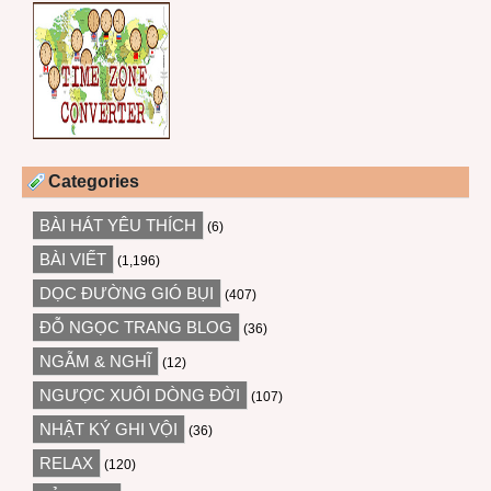
Categories
BÀI HÁT YÊU THÍCH
(6)
BÀI VIẾT
(1,196)
DỌC ĐƯỜNG GIÓ BỤI
(407)
ĐỖ NGỌC TRANG BLOG
(36)
NGẪM & NGHĨ
(12)
NGƯỢC XUÔI DÒNG ĐỜI
(107)
NHẬT KÝ GHI VỘI
(36)
RELAX
(120)