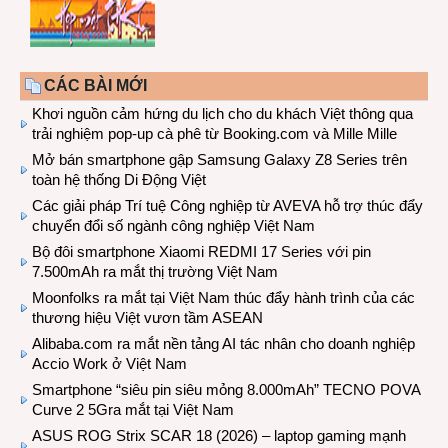
CÁC BÀI MỚI
Khơi nguồn cảm hứng du lịch cho du khách Việt thông qua
trải nghiệm pop-up cà phê từ Booking.com và Mille Mille
Mở bán smartphone gập Samsung Galaxy Z8 Series trên
toàn hệ thống Di Động Việt
Các giải pháp Trí tuệ Công nghiệp từ AVEVA hỗ trợ thúc đẩy
chuyển đổi số ngành công nghiệp Việt Nam
Bộ đôi smartphone Xiaomi REDMI 17 Series với pin
7.500mAh ra mắt thị trường Việt Nam
Moonfolks ra mắt tại Việt Nam thúc đẩy hành trình của các
thương hiệu Việt vươn tầm ASEAN
Alibaba.com ra mắt nền tảng AI tác nhân cho doanh nghiệp
Accio Work ở Việt Nam
Smartphone “siêu pin siêu mỏng 8.000mAh” TECNO POVA
Curve 2 5Gra mắt tại Việt Nam
ASUS ROG Strix SCAR 18 (2026) – laptop gaming mạnh