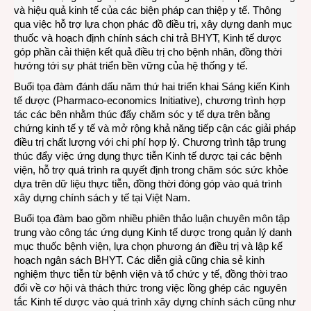
và hiệu quả kinh tế của các biện pháp can thiệp y tế. Thông
qua việc hỗ trợ lựa chọn phác đồ điều trị, xây dựng danh mục
thuốc và hoạch định chính sách chi trả BHYT, Kinh tế dược
góp phần cải thiện kết quả điều trị cho bệnh nhân, đồng thời
hướng tới sự phát triển bền vững của hệ thống y tế.
Buổi tọa đàm đánh dấu năm thứ hai triển khai Sáng kiến Kinh
tế dược (Pharmaco-economics Initiative), chương trình hợp
tác các bên nhằm thúc đẩy chăm sóc y tế dựa trên bằng
chứng kinh tế y tế và mở rộng khả năng tiếp cận các giải pháp
điều trị chất lượng với chi phí hợp lý. Chương trình tập trung
thúc đẩy việc ứng dụng thực tiễn Kinh tế dược tại các bệnh
viện, hỗ trợ quá trình ra quyết định trong chăm sóc sức khỏe
dựa trên dữ liệu thực tiễn, đồng thời đóng góp vào quá trình
xây dựng chính sách y tế tại Việt Nam.
Buổi tọa đàm bao gồm nhiều phiên thảo luận chuyên môn tập
trung vào công tác ứng dụng Kinh tế dược trong quản lý danh
mục thuốc bệnh viện, lựa chọn phương án điều trị và lập kế
hoạch ngân sách BHYT. Các diễn giả cũng chia sẻ kinh
nghiệm thực tiễn từ bệnh viện và tổ chức y tế, đồng thời trao
đổi về cơ hội và thách thức trong việc lồng ghép các nguyên
tắc Kinh tế dược vào quá trình xây dựng chính sách cũng như