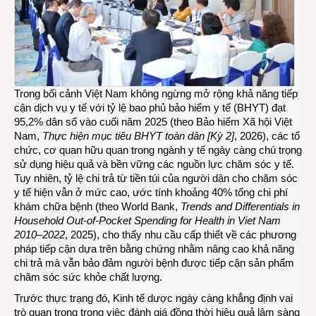
năng
điều
trị
bằng
thuốc
tươn
tự
Trong bối cảnh Việt Nam không ngừng mở rộng khả năng tiếp
cho
cận dịch vụ y tế với tỷ lệ bao phủ bảo hiểm y tế (BHYT) đạt
bệnh
95,2% dân số vào cuối năm 2025 (theo Bảo hiểm Xã hội Việt
nhân
Nam,
Thực hiện mục tiêu BHYT toàn dân [Kỳ 2]
, 2026), các tổ
ở
chức, cơ quan hữu quan trong ngành y tế ngày càng chú trọng
Việt
sử dụng hiệu quả và bền vững các nguồn lực chăm sóc y tế.
Nam
Tuy nhiên, tỷ lệ chi trả từ tiền túi của người dân cho chăm sóc
y tế hiện vẫn ở mức cao, ước tính khoảng 40% tổng chi phí
khám chữa bệnh (theo World Bank,
Trends and Differentials in
Household Out-of-Pocket Spending for Health in Viet Nam
2010–2022
, 2025), cho thấy nhu cầu cấp thiết về các phương
pháp tiếp cận dựa trên bằng chứng nhằm nâng cao khả năng
chi trả mà vẫn bảo đảm người bệnh được tiếp cận sản phẩm
chăm sóc sức khỏe chất lượng.
Trước thực trạng đó, Kinh tế dược ngày càng khẳng định vai
trò quan trọng trong việc đánh giá đồng thời hiệu quả lâm sàng