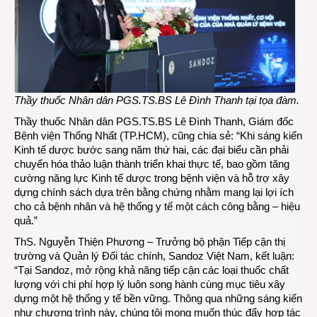
Thầy thuốc Nhân dân PGS.TS.BS Lê Đình Thanh tại tọa đàm.
Thầy thuốc Nhân dân PGS.TS.BS Lê Đình Thanh, Giám đốc
Bệnh viện Thống Nhất (TP.HCM), cũng chia sẻ: “Khi sáng kiến
Kinh tế dược bước sang năm thứ hai, các đại biểu cần phải
chuyển hóa thảo luận thành triển khai thực tế, bao gồm tăng
cường năng lực Kinh tế dược trong bệnh viện và hỗ trợ xây
dựng chính sách dựa trên bằng chứng nhằm mang lại lợi ích
cho cả bệnh nhân và hệ thống y tế một cách công bằng – hiệu
quả.”
ThS. Nguyễn Thiện Phương – Trưởng bộ phận Tiếp cận thị
trường và Quản lý Đối tác chính, Sandoz Việt Nam, kết luận:
“Tại Sandoz, mở rộng khả năng tiếp cận các loại thuốc chất
lượng với chi phí hợp lý luôn song hành cùng mục tiêu xây
dựng một hệ thống y tế bền vững. Thông qua những sáng kiến
như chương trình này, chúng tôi mong muốn thúc đẩy hợp tác