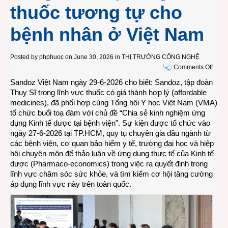
thuốc tương tự cho
bệnh nhân ở Việt Nam
Posted by
phphuoc
on June 30, 2026 in
THỊ TRƯỜNG CÔNG NGHỆ
on
Comments Off
Sand
Sandoz Việt Nam ngày 29-6-2026 cho biết: Sandoz, tập đoàn
và
Thụy Sĩ trong lĩnh vực thuốc có giá thành hợp lý (affordable
các
medicines), đã phối hợp cùng Tổng hội Y học Việt Nam (VMA)
chuy
tổ chức buổi toạ đàm với chủ đề “Chia sẻ kinh nghiệm ứng
gia
dụng Kinh tế dược tại bệnh viện”. Sự kiện được tổ chức vào
y
ngày 27-6-2026 tại TP.HCM, quy tụ chuyên gia đầu ngành từ
tế
các bệnh viện, cơ quan bảo hiểm y tế, trường đại học và hiệp
thảo
hội chuyên môn để thảo luận về ứng dụng thực tế của Kinh tế
luận
dược (Pharmaco-economics) trong việc ra quyết định trong
về
lĩnh vực chăm sóc sức khỏe, và tìm kiếm cơ hội tăng cường
Kinh
áp dụng lĩnh vực này trên toàn quốc.
tế
dược
và
khả