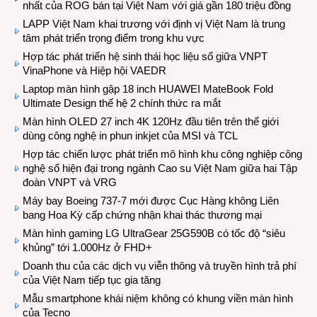
nhất của ROG bán tại Việt Nam với giá gần 180 triệu đồng
LAPP Việt Nam khai trương với định vị Việt Nam là trung
tâm phát triển trọng điểm trong khu vực
Hợp tác phát triển hệ sinh thái học liệu số giữa VNPT
VinaPhone và Hiệp hội VAEDR
Laptop màn hình gập 18 inch HUAWEI MateBook Fold
Ultimate Design thế hệ 2 chính thức ra mắt
Màn hình OLED 27 inch 4K 120Hz đầu tiên trên thế giới
dùng công nghệ in phun inkjet của MSI và TCL
Hợp tác chiến lược phát triển mô hình khu công nghiệp công
nghệ số hiện đại trong ngành Cao su Việt Nam giữa hai Tập
đoàn VNPT và VRG
Máy bay Boeing 737-7 mới được Cục Hàng không Liên
bang Hoa Kỳ cấp chứng nhận khai thác thương mại
Màn hình gaming LG UltraGear 25G590B có tốc độ “siêu
khủng” tới 1.000Hz ở FHD+
Doanh thu của các dịch vụ viễn thông và truyền hình trả phí
của Việt Nam tiếp tục gia tăng
Mẫu smartphone khái niệm không có khung viền màn hình
của Tecno