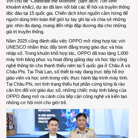
Với chủ đề “Celebrate the Moment”
(tạm dịch: Tôn vinh
khoảnh khắc)
, dự án đã làm nổi bật các lễ hội và truyền thống
độc đáo tại 15 quốc gia. Chiến dịch khơi nguồn cảm hứng để
người dùng trên toàn thế giới tự tay ghi lại và chia sẻ những
góc nhìn đa dạng, mang đến nhịp đập đương đại cho những
giá trị truyền thống.
Năm 2025 cũng đánh dấu việc OPPO mở rộng hợp tác với
UNESCO nhằm thúc đẩy bình đẳng trong giáo dục và hòa
nhập số. Trong khuôn khổ hợp tác, OPPO đã trao tặng 1.000
máy tính bảng phục vụ hoạt động giảng dạy và học tập công
nghệ thông tin cho thanh thiếu niên tại 5 quốc gia ở Châu Á và
Châu Phi. Tại Thái Lan, số thiết bị này đang trực tiếp hỗ trợ
giáo viên và học sinh trong việc thực hành lập trình máy tính.
Tại Châu Phi, nơi tình trạng thiếu hụt phần cứng từng là rào
cản lớn đối với giáo dục số, những chiếc máy tính bảng của
OPPO đang mở ra cánh cửa tiếp cận công nghệ và kiến tạo
những cơ hội mới cho giới trẻ.