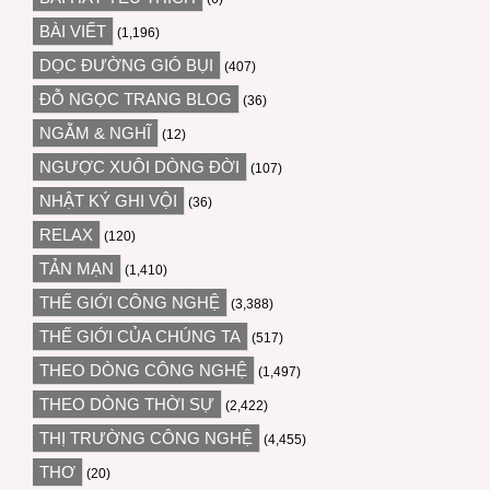
BÀI VIẾT
(1,196)
DỌC ĐƯỜNG GIÓ BỤI
(407)
ĐỖ NGỌC TRANG BLOG
(36)
NGẪM & NGHĨ
(12)
NGƯỢC XUÔI DÒNG ĐỜI
(107)
NHẬT KÝ GHI VỘI
(36)
RELAX
(120)
TẢN MẠN
(1,410)
THẾ GIỚI CÔNG NGHỆ
(3,388)
THẾ GIỚI CỦA CHÚNG TA
(517)
THEO DÒNG CÔNG NGHỆ
(1,497)
THEO DÒNG THỜI SỰ
(2,422)
THỊ TRƯỜNG CÔNG NGHỆ
(4,455)
THƠ
(20)