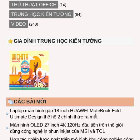
THỦ THUẬT OFFICE
(14)
TRUNG HỌC KIẾN TƯỜNG
(64)
VIDEO
(240)
GIA ĐÌNH TRUNG HỌC KIẾN TƯỜNG
CÁC BÀI MỚI
Laptop màn hình gập 18 inch HUAWEI MateBook Fold
Ultimate Design thế hệ 2 chính thức ra mắt
Màn hình OLED 27 inch 4K 120Hz đầu tiên trên thế giới
dùng công nghệ in phun inkjet của MSI và TCL
Hợp tác chiến lược phát triển mô hình khu công nghiệp công