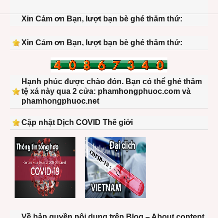
Xin Cảm ơn Bạn, lượt bạn bè ghé thăm thứ:
Xin Cảm ơn Bạn, lượt bạn bè ghé thăm thứ:
Hạnh phúc được chào đón. Bạn có thể ghé thăm
tệ xá này qua 2 cửa: phamhongphuoc.com và
phamhongphuoc.net
Cập nhật Dịch COVID Thế giới
Về bản quyền nội dung trên Blog – About content