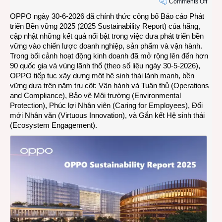
on
Comments Off
OPP
OPPO ngày 30-6-2026 đã chính thức công bố Báo cáo Phát
công
triển Bền vững 2025 (2025 Sustainability Report) của hãng,
bố
cập nhật những kết quả nổi bật trong việc đưa phát triển bền
Báo
vững vào chiến lược doanh nghiệp, sản phẩm và vận hành.
cáo
Trong bối cảnh hoạt động kinh doanh đã mở rộng lên đến hơn
Phát
90 quốc gia và vùng lãnh thổ (theo số liệu ngày 30-5-2026),
triển
OPPO tiếp tục xây dựng một hệ sinh thái lành mạnh, bền
Bền
vững dựa trên năm trụ cột: Vận hành và Tuân thủ (Operations
vững
and Compliance), Bảo vệ Môi trường (Environmental
2025
Protection), Phúc lợi Nhân viên (Caring for Employees), Đổi
mới Nhân văn (Virtuous Innovation), và Gắn kết Hệ sinh thái
(Ecosystem Engagement).