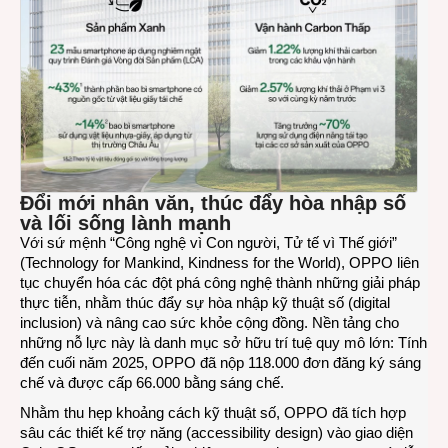
Đổi mới nhân văn, thúc đẩy hòa nhập số
và lối sống lành mạnh
Với sứ mệnh “Công nghệ vì Con người, Tử tế vì Thế giới”
(Technology for Mankind, Kindness for the World), OPPO liên
tục chuyển hóa các đột phá công nghệ thành những giải pháp
thực tiễn, nhằm thúc đẩy sự hòa nhập kỹ thuật số (digital
inclusion) và nâng cao sức khỏe cộng đồng. Nền tảng cho
những nỗ lực này là danh mục sở hữu trí tuệ quy mô lớn: Tính
đến cuối năm 2025, OPPO đã nộp 118.000 đơn đăng ký sáng
chế và được cấp 66.000 bằng sáng chế.
Nhằm thu hẹp khoảng cách kỹ thuật số, OPPO đã tích hợp
sâu các thiết kế trợ năng (accessibility design) vào giao diện