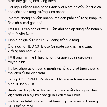
hiếm đẩy giá bộ nhớ tăng thêm
Hội nghị Đối tác Nhà hàng Grab Việt Nam tư vấn về thuế và
các giải pháp tăng trưởng kinh doanh
Internet không chỉ cần nhanh, mà còn phải phủ rộng khắp và
ổn định ở mọi góc nhà
TV OLED cao cấp được LG lần đầu tiên áp dụng bảo hành 5
năm ở Việt Nam
Tình hình giá ổ lưu trữ SSD đang tiếp tục tăng
Ổ đĩa cứng HDD 50TB của Seagate có khả năng xuất
xưởng vào năm 2027
TV thông minh ảnh hưởng tới thói quen của người xem
truyền hình
TikTok Shop tăng trưởng mạnh và nỗ lực phát triển thương
mại điện tử tại Việt Nam
Laptop COLORFUL Rimbook L1 Plus mạnh mẽ với màn
hình 16 inch 2.5K
Bệnh viện Bay Orbis trở lại chăm sóc mắt cho người dân
Việt Nam qua sự hợp tác giữa FedEx và Orbis
Fortinet và Intel hợp tác phát triển chip xử lý an ninh mạng
SPU thế hệ mới