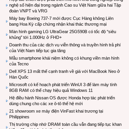
nghệ số hiện đại trong ngành Cao su Việt Nam giữa hai Tập
đoàn VNPT và VRG
Máy bay Boeing 737-7 mới được Cục Hàng không Liên
bang Hoa Kỳ cấp chứng nhận khai thác thương mại
Màn hình gaming LG UltraGear 25G590B có tốc độ “siêu
khủng” tới 1.000Hz ở FHD+
Doanh thu của các dịch vụ viễn thông và truyền hình trả phí
của Việt Nam tiếp tục gia tăng
Mẫu smartphone khái niệm không có khung viền màn hình
của Tecno
Dell XPS 13 mất thế cạnh tranh về giá với MacBook Neo ở
Hàn Quốc
Microsoft có kế hoạch phát triển WinUI 3 để làm máy tính
8GB RAM có thể chạy hiệu quả Windows 11
Hệ điều hành Nissan OS được Honda hợp tác phát triển
dùng chung cho các xe ô-tô thế hệ mới
21 showroom xe máy điện VinFast khai trương tại
Philippines
Thị trường chip nhớ DRAM toàn cầu vẫn đang tiếp tục khan