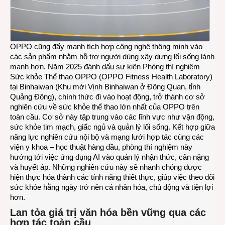
OPPO cũng đẩy mạnh tích hợp công nghệ thông minh vào
các sản phẩm nhằm hỗ trợ người dùng xây dựng lối sống lành
mạnh hơn. Năm 2025 đánh dấu sự kiện Phòng thí nghiệm
Sức khỏe Thể thao OPPO (OPPO Fitness Health Laboratory)
tại Binhaiwan (Khu mới Vịnh Binhaiwan ở Đông Quan, tỉnh
Quảng Đông), chính thức đi vào hoạt động, trở thành cơ sở
nghiên cứu về sức khỏe thể thao lớn nhất của OPPO trên
toàn cầu. Cơ sở này tập trung vào các lĩnh vực như vận động,
sức khỏe tim mạch, giấc ngủ và quản lý lối sống. Kết hợp giữa
năng lực nghiên cứu nội bộ và mạng lưới hợp tác cùng các
viện y khoa – học thuật hàng đầu, phòng thí nghiệm này
hướng tới việc ứng dụng AI vào quản lý nhận thức, cân nặng
và huyết áp. Những nghiên cứu này sẽ nhanh chóng được
hiện thực hóa thành các tính năng thiết thực, giúp việc theo dõi
sức khỏe hằng ngày trở nên cá nhân hóa, chủ động và tiện lợi
hơn.
Lan tỏa giá trị văn hóa bền vững qua các
hợp tác toàn cầu