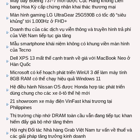
Máy bay Boeing 737-7 mới được Cục Hàng không Liên
bang Hoa Kỳ cấp chứng nhận khai thác thương mại
Màn hình gaming LG UltraGear 25G590B có tốc độ “siêu
khủng” tới 1.000Hz ở FHD+
Doanh thu của các dịch vụ viễn thông và truyền hình trả phí
của Việt Nam tiếp tục gia tăng
Mẫu smartphone khái niệm không có khung viền màn hình
của Tecno
Dell XPS 13 mất thế cạnh tranh về giá với MacBook Neo ở
Hàn Quốc
Microsoft có kế hoạch phát triển WinUI 3 để làm máy tính
8GB RAM có thể chạy hiệu quả Windows 11
Hệ điều hành Nissan OS được Honda hợp tác phát triển
dùng chung cho các xe ô-tô thế hệ mới
21 showroom xe máy điện VinFast khai trương tại
Philippines
Thị trường chip nhớ DRAM toàn cầu vẫn đang tiếp tục khan
hiếm đẩy giá bộ nhớ tăng thêm
Hội nghị Đối tác Nhà hàng Grab Việt Nam tư vấn về thuế và
các giải pháp tăng trưởng kinh doanh