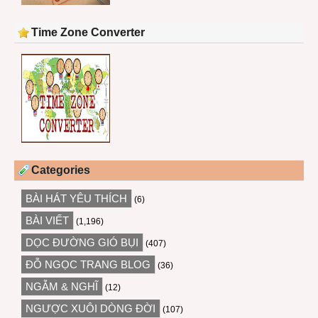
Time Zone Converter
Categories
BÀI HÁT YÊU THÍCH
(6)
BÀI VIẾT
(1,196)
DỌC ĐƯỜNG GIÓ BỤI
(407)
ĐỖ NGỌC TRANG BLOG
(36)
NGẪM & NGHĨ
(12)
NGƯỢC XUÔI DÒNG ĐỜI
(107)