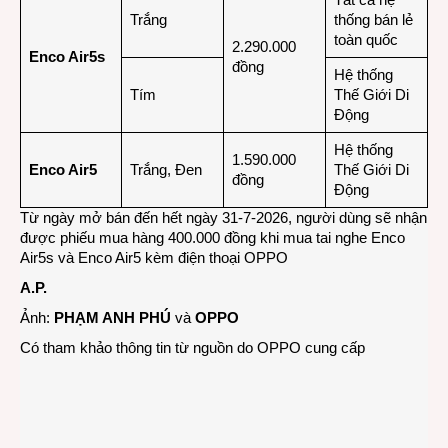
Trắng
thống bán lẻ
toàn quốc
2.290.000
Enco Air5s
đồng
Hệ thống
Tím
Thế Giới Di
Động
Hệ thống
1.590.000
Enco Air5
Trắng, Đen
Thế Giới Di
đồng
Động
Từ ngày mở bán đến hết ngày 31-7-2026, người dùng sẽ nhận
được phiếu mua hàng 400.000 đồng khi mua tai nghe Enco
Air5s và Enco Air5 kèm điện thoại OPPO
A.P.
Ảnh:
PHẠM ANH PHÚ
và
OPPO
Có tham khảo thông tin từ nguồn do OPPO cung cấp