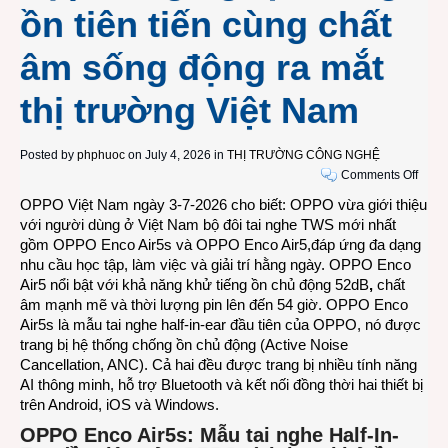
ồn tiên tiến cùng chất
âm sống động ra mắt
thị trường Việt Nam
Posted by
phphuoc
on July 4, 2026 in
THỊ TRƯỜNG CÔNG NGHỆ
on
Comments Off
Bộ
OPPO Việt Nam ngày 3-7-2026 cho biết: OPPO vừa giới thiệu
đôi
với người dùng ở Việt Nam bộ đôi tai nghe TWS mới nhất
tai
gồm OPPO Enco Air5s và OPPO Enco Air5,đáp ứng đa dạng
nghe
nhu cầu học tập, làm việc và giải trí hằng ngày. OPPO Enco
TWS
Air5 nổi bật với khả năng khử tiếng ồn chủ động 52dB
,
chất
OPP
âm mạnh mẽ và thời lượng pin lên đến 54 giờ. OPPO Enco
Enco
Air5s là mẫu tai nghe half-in-ear đầu tiên của OPPO, nó được
Air5s
trang bị hệ thống chống ồn chủ động (Active Noise
và
Cancellation, ANC). Cả hai đều được trang bị nhiều tính năng
OPP
AI thông minh, hỗ trợ Bluetooth và kết nối đồng thời hai thiết bị
Enco
trên Android, iOS và Windows.
Air5
OPPO Enco Air5s: Mẫu tai nghe Half-In-
kết