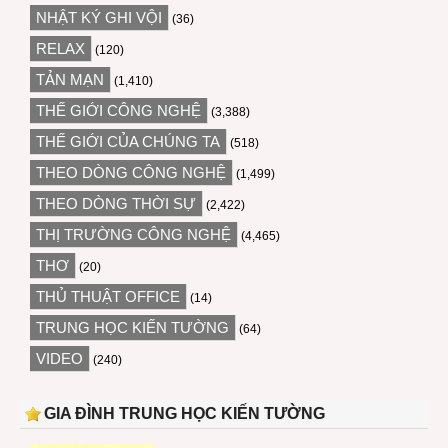
NHẬT KÝ GHI VỘI
(36)
RELAX
(120)
TẢN MẠN
(1,410)
THẾ GIỚI CÔNG NGHỆ
(3,388)
THẾ GIỚI CỦA CHÚNG TA
(518)
THEO DÒNG CÔNG NGHỆ
(1,499)
THEO DÒNG THỜI SỰ
(2,422)
THỊ TRƯỜNG CÔNG NGHỆ
(4,465)
THƠ
(20)
THỦ THUẬT OFFICE
(14)
TRUNG HỌC KIẾN TƯỜNG
(64)
VIDEO
(240)
GIA ĐÌNH TRUNG HỌC KIẾN TƯỜNG