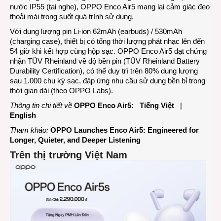
nước IP55 (tai nghe), OPPO Enco Air5 mang lại cảm giác đeo
thoải mái trong suốt quá trình sử dụng.
Với dung lượng pin Li-ion 62mAh (earbuds) / 530mAh
(charging case), thiết bị có tổng thời lượng phát nhạc lên đến
54 giờ khi kết hợp cùng hộp sạc. OPPO Enco Air5 đạt chứng
nhận TÜV Rheinland về độ bền pin (TÜV Rheinland Battery
Durability Certification), có thể duy trì trên 80% dung lượng
sau 1.000 chu kỳ sạc, đáp ứng nhu cầu sử dụng bền bỉ trong
thời gian dài (theo OPPO Labs).
Thông tin chi tiết về
OPPO Enco Air5:
Tiếng Việt
|
English
Tham khảo:
OPPO Launches Enco Air5: Engineered for
Longer, Quieter, and Deeper Listening
Trên thị trường Việt Nam