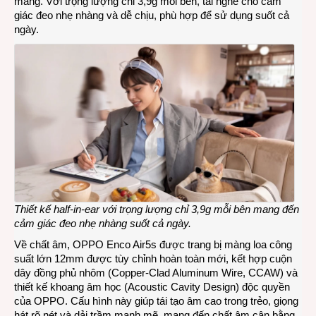
màng. Với trọng lượng chỉ 3,9g mỗi bên, tai nghe cho cảm
giác đeo nhẹ nhàng và dễ chịu, phù hợp để sử dụng suốt cả
ngày.
Thiết kế half-in-ear với trọng lượng chỉ 3,9g mỗi bên mang đến
cảm giác đeo nhẹ nhàng suốt cả ngày.
Về chất âm, OPPO Enco Air5s được trang bị màng loa công
suất lớn 12mm được tùy chỉnh hoàn toàn mới, kết hợp cuộn
dây đồng phủ nhôm (Copper-Clad Aluminum Wire, CCAW) và
thiết kế khoang âm học (Acoustic Cavity Design) độc quyền
của OPPO. Cấu hình này giúp tái tạo âm cao trong trẻo, giọng
hát rõ nét và dải trầm mạnh mẽ, mang đến chất âm cân bằng,