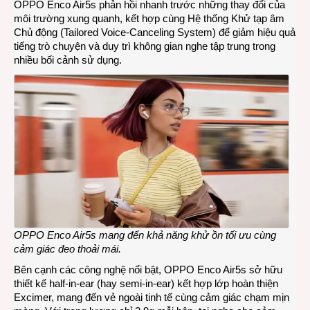
OPPO Enco Air5s phản hồi nhanh trước những thay đổi của
môi trường xung quanh, kết hợp cùng Hệ thống Khử tạp âm
Chủ động (Tailored Voice-Canceling System) để giảm hiệu quả
tiếng trò chuyện và duy trì không gian nghe tập trung trong
nhiều bối cảnh sử dụng.
OPPO Enco Air5s mang đến khả năng khử ồn tối ưu cùng
cảm giác đeo thoải mái.
Bên cạnh các công nghệ nổi bật, OPPO Enco Air5s sở hữu
thiết kế half-in-ear (hay semi-in-ear) kết hợp lớp hoàn thiện
Excimer, mang đến vẻ ngoài tinh tế cùng cảm giác chạm mịn