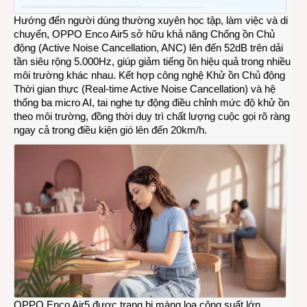
Hướng đến người dùng thường xuyên học tập, làm việc và di
chuyển, OPPO Enco Air5 sở hữu khả năng Chống ồn Chủ
động (Active Noise Cancellation, ANC) lên đến 52dB trên dải
tần siêu rộng 5.000Hz, giúp giảm tiếng ồn hiệu quả trong nhiều
môi trường khác nhau. Kết hợp công nghệ Khử ồn Chủ động
Thời gian thực (Real-time Active Noise Cancellation) và hệ
thống ba micro AI, tai nghe tự động điều chỉnh mức độ khử ồn
theo môi trường, đồng thời duy trì chất lượng cuộc gọi rõ ràng
ngay cả trong điều kiện gió lên đến 20km/h.
OPPO Enco Air5 được trang bị màng loa công suất lớn