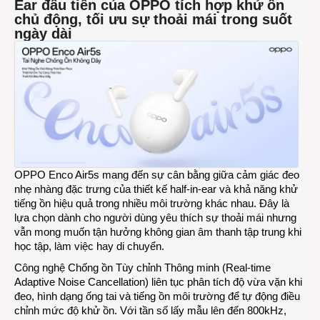
Ear đầu tiên của OPPO tích hợp khử ồn
hợp
chủ động, tối ưu sự thoải mái trong suốt
công
ngày dài
nghệ
chốn
ồn
tiên
tiến
cùng
chất
âm
sống
động
OPPO Enco Air5s mang đến sự cân bằng giữa cảm giác đeo
ra
nhẹ nhàng đặc trưng của thiết kế half-in-ear và khả năng khử
mắt
tiếng ồn hiệu quả trong nhiều môi trường khác nhau. Đây là
thị
lựa chọn dành cho người dùng yêu thích sự thoải mái nhưng
trườn
vẫn mong muốn tận hưởng không gian âm thanh tập trung khi
Việt
học tập, làm việc hay di chuyển.
Nam
Công nghệ Chống ồn Tùy chỉnh Thông minh (Real-time
Adaptive Noise Cancellation) liên tục phân tích độ vừa vặn khi
đeo, hình dạng ống tai và tiếng ồn môi trường để tự động điều
chỉnh mức độ khử ồn. Với tần số lấy mẫu lên đến 800kHz,