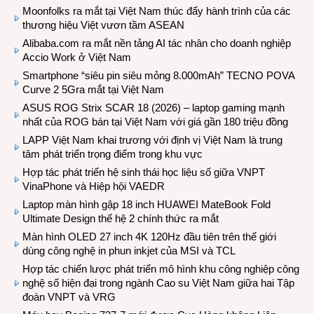
Moonfolks ra mắt tại Việt Nam thúc đẩy hành trình của các
thương hiệu Việt vươn tầm ASEAN
Alibaba.com ra mắt nền tảng AI tác nhân cho doanh nghiệp
Accio Work ở Việt Nam
Smartphone “siêu pin siêu mỏng 8.000mAh” TECNO POVA
Curve 2 5Gra mắt tại Việt Nam
ASUS ROG Strix SCAR 18 (2026) – laptop gaming mạnh
nhất của ROG bán tại Việt Nam với giá gần 180 triệu đồng
LAPP Việt Nam khai trương với định vị Việt Nam là trung
tâm phát triển trọng điểm trong khu vực
Hợp tác phát triển hệ sinh thái học liệu số giữa VNPT
VinaPhone và Hiệp hội VAEDR
Laptop màn hình gập 18 inch HUAWEI MateBook Fold
Ultimate Design thế hệ 2 chính thức ra mắt
Màn hình OLED 27 inch 4K 120Hz đầu tiên trên thế giới
dùng công nghệ in phun inkjet của MSI và TCL
Hợp tác chiến lược phát triển mô hình khu công nghiệp công
nghệ số hiện đại trong ngành Cao su Việt Nam giữa hai Tập
đoàn VNPT và VRG