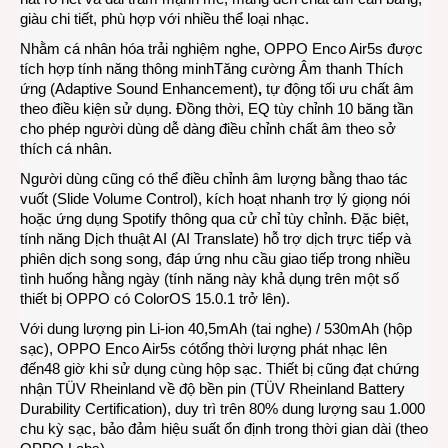
giàu chi tiết, phù hợp với nhiều thể loại nhạc.
Nhằm cá nhân hóa trải nghiệm nghe, OPPO Enco Air5s được
tích hợp tính năng thông minhTăng cường Âm thanh Thích
ứng (Adaptive Sound Enhancement)
,
tự động tối ưu chất âm
theo điều kiện sử dụng. Đồng thời, EQ tùy chỉnh 10 băng tần
cho phép người dùng dễ dàng điều chỉnh chất âm theo sở
thích cá nhân.
Người dùng cũng có thể điều chỉnh âm lượng bằng thao tác
vuốt (Slide Volume Control), kích hoạt nhanh trợ lý giọng nói
hoặc ứng dụng Spotify thông qua cử chỉ tùy chỉnh. Đặc biệt,
tính năng Dịch thuật AI (AI Translate) hỗ trợ dịch trực tiếp và
phiên dịch song song, đáp ứng nhu cầu giao tiếp trong nhiều
tình huống hằng ngày (tính năng này khả dụng trên một số
thiết bị OPPO có ColorOS 15.0.1 trở lên).
Với dung lượng pin Li-ion 40,5mAh (tai nghe) / 530mAh (hộp
sạc), OPPO Enco Air5s cótổng thời lượng phát nhạc lên
đến48 giờ khi sử dụng cùng hộp sạc. Thiết bị cũng đạt chứng
nhận TÜV Rheinland về độ bền pin (TÜV Rheinland Battery
Durability Certification), duy trì trên 80% dung lượng sau 1.000
chu kỳ sạc, bảo đảm hiệu suất ổn định trong thời gian dài (theo