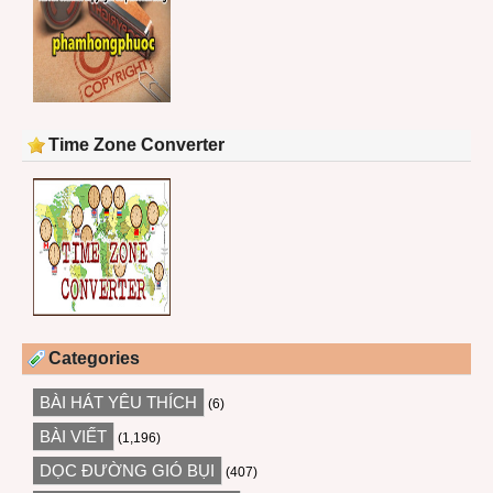
Time Zone Converter
Categories
BÀI HÁT YÊU THÍCH
(6)
BÀI VIẾT
(1,196)
DỌC ĐƯỜNG GIÓ BỤI
(407)