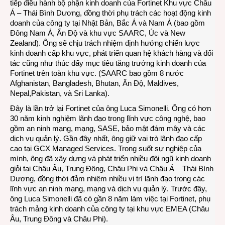
Thái
tiếp điều hành bộ phận kinh doanh của Fortinet Khu vực Châu
Bình
Á – Thái Bình Dương, đồng thời phụ trách các hoạt động kinh
Dươ
doanh của công ty tại Nhật Bản, Bắc Á và Nam Á (bao gồm
(Forti
Đông Nam Á, Ấn Độ và khu vực SAARC, Úc và New
APAC
Zealand). Ông sẽ chịu trách nhiệm định hướng chiến lược
kinh doanh cấp khu vực, phát triển quan hệ khách hàng và đối
tác cũng như thúc đẩy mục tiêu tăng trưởng kinh doanh của
Fortinet trên toàn khu vực. (SAARC bao gồm 8 nước
Afghanistan, Bangladesh, Bhutan, Ấn Độ, Maldives,
Nepal,Pakistan, và Sri Lanka).
Đây là lần trở lại Fortinet của ông Luca Simonelli. Ông có hơn
30 năm kinh nghiệm lãnh đạo trong lĩnh vực công nghệ, bao
gồm an ninh mạng, mạng, SASE, bảo mật đám mây và các
dịch vụ quản lý. Gần đây nhất, ông giữ vai trò lãnh đạo cấp
cao tại GCX Managed Services. Trong suốt sự nghiệp của
mình, ông đã xây dựng và phát triển nhiều đội ngũ kinh doanh
giỏi tại Châu Âu, Trung Đông, Châu Phi và Châu Á – Thái Bình
Dương, đồng thời đảm nhiệm nhiều vị trí lãnh đạo trong các
lĩnh vực an ninh mạng, mạng và dịch vụ quản lý. Trước đây,
ông Luca Simonelli đã có gần 8 năm làm việc tại Fortinet, phụ
trách mảng kinh doanh của công ty tại khu vực EMEA (Châu
Âu, Trung Đông và Châu Phi).