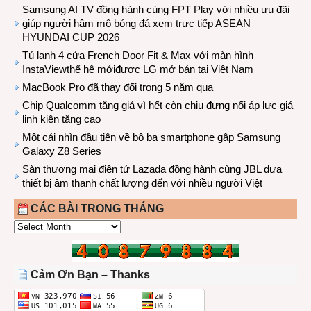
Samsung AI TV đồng hành cùng FPT Play với nhiều ưu đãi
giúp người hâm mộ bóng đá xem trực tiếp ASEAN
HYUNDAI CUP 2026
Tủ lạnh 4 cửa French Door Fit & Max với màn hình
InstaViewthế hệ mớiđược LG mở bán tại Việt Nam
MacBook Pro đã thay đổi trong 5 năm qua
Chip Qualcomm tăng giá vì hết còn chịu đựng nổi áp lực giá
linh kiện tăng cao
Một cái nhìn đầu tiên về bộ ba smartphone gập Samsung
Galaxy Z8 Series
Sàn thương mại điện tử Lazada đồng hành cùng JBL dưa
thiết bị âm thanh chất lượng đến với nhiều người Việt
CÁC BÀI TRONG THÁNG
CÁC
BÀI
TRONG
THÁNG
Cảm Ơn Bạn – Thanks