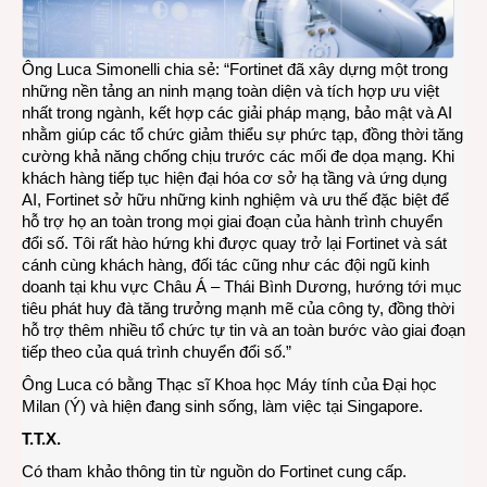
Ông Luca Simonelli chia sẻ: “Fortinet đã xây dựng một trong
những nền tảng an ninh mạng toàn diện và tích hợp ưu việt
nhất trong ngành, kết hợp các giải pháp mạng, bảo mật và AI
nhằm giúp các tổ chức giảm thiểu sự phức tạp, đồng thời tăng
cường khả năng chống chịu trước các mối đe dọa mạng. Khi
khách hàng tiếp tục hiện đại hóa cơ sở hạ tầng và ứng dụng
AI, Fortinet sở hữu những kinh nghiệm và ưu thế đặc biệt để
hỗ trợ họ an toàn trong mọi giai đoạn của hành trình chuyển
đổi số. Tôi rất hào hứng khi được quay trở lại Fortinet và sát
cánh cùng khách hàng, đối tác cũng như các đội ngũ kinh
doanh tại khu vực Châu Á – Thái Bình Dương, hướng tới mục
tiêu phát huy đà tăng trưởng mạnh mẽ của công ty, đồng thời
hỗ trợ thêm nhiều tổ chức tự tin và an toàn bước vào giai đoạn
tiếp theo của quá trình chuyển đổi số.”
Ông Luca có bằng Thạc sĩ Khoa học Máy tính của Đại học
Milan (Ý) và hiện đang sinh sống, làm việc tại Singapore.
T.T.X.
Có tham khảo thông tin từ nguồn do Fortinet cung cấp.