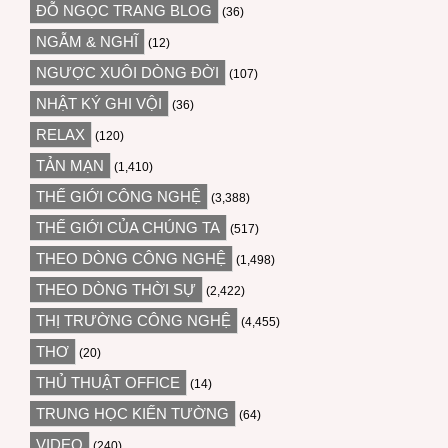
ĐỖ NGỌC TRANG BLOG
(36)
NGẪM & NGHĨ
(12)
NGƯỢC XUÔI DÒNG ĐỜI
(107)
NHẬT KÝ GHI VỘI
(36)
RELAX
(120)
TẢN MẠN
(1,410)
THẾ GIỚI CÔNG NGHỆ
(3,388)
THẾ GIỚI CỦA CHÚNG TA
(517)
THEO DÒNG CÔNG NGHỆ
(1,498)
THEO DÒNG THỜI SỰ
(2,422)
THỊ TRƯỜNG CÔNG NGHỆ
(4,455)
THƠ
(20)
THỦ THUẬT OFFICE
(14)
TRUNG HỌC KIẾN TƯỜNG
(64)
VIDEO
(240)