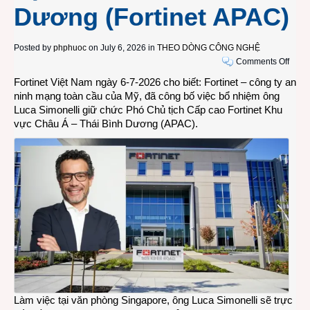
Dương (Fortinet APAC)
Posted by
phphuoc
on July 6, 2026 in
THEO DÒNG CÔNG NGHỆ
on
Comments Off
Ông
Fortinet Việt Nam ngày 6-7-2026 cho biết: Fortinet – công ty an
Luca
ninh mạng toàn cầu của Mỹ, đã công bố việc bổ nhiệm ông
Simon
Luca Simonelli giữ chức Phó Chủ tịch Cấp cao Fortinet Khu
trở
vực Châu Á – Thái Bình Dương (APAC).
lại
Fortin
làm
Phó
Chủ
tịch
Cấp
cao,
Khu
vực
Châu
Á
–
Làm việc tại văn phòng Singapore, ông Luca Simonelli sẽ trực