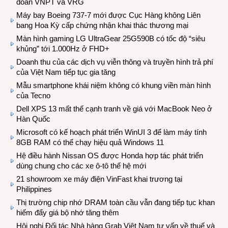
đoàn VNPT và VRG
Máy bay Boeing 737-7 mới được Cục Hàng không Liên
bang Hoa Kỳ cấp chứng nhận khai thác thương mại
Màn hình gaming LG UltraGear 25G590B có tốc độ “siêu
khủng” tới 1.000Hz ở FHD+
Doanh thu của các dịch vụ viễn thông và truyền hình trả phí
của Việt Nam tiếp tục gia tăng
Mẫu smartphone khái niệm không có khung viền màn hình
của Tecno
Dell XPS 13 mất thế cạnh tranh về giá với MacBook Neo ở
Hàn Quốc
Microsoft có kế hoạch phát triển WinUI 3 để làm máy tính
8GB RAM có thể chạy hiệu quả Windows 11
Hệ điều hành Nissan OS được Honda hợp tác phát triển
dùng chung cho các xe ô-tô thế hệ mới
21 showroom xe máy điện VinFast khai trương tại
Philippines
Thị trường chip nhớ DRAM toàn cầu vẫn đang tiếp tục khan
hiếm đẩy giá bộ nhớ tăng thêm
Hội nghị Đối tác Nhà hàng Grab Việt Nam tư vấn về thuế và