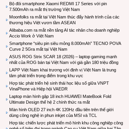
Bộ đôi smartphone Xiaomi REDMI 17 Series với pin
7.500mAh ra mắt thị trường Việt Nam
Moonfolks ra mắt tại Việt Nam thúc đẩy hành trình của các
thương hiệu Việt vươn tầm ASEAN
Alibaba.com ra mắt nền tảng AI tác nhân cho doanh nghiệp
Accio Work ở Việt Nam
Smartphone “siêu pin siêu mỏng 8.000mAh” TECNO POVA
Curve 2 5Gra mắt tại Việt Nam
ASUS ROG Strix SCAR 18 (2026) – laptop gaming mạnh
nhất của ROG bán tại Việt Nam với giá gần 180 triệu đồng
LAPP Việt Nam khai trương với định vị Việt Nam là trung
tâm phát triển trọng điểm trong khu vực
Hợp tác phát triển hệ sinh thái học liệu số giữa VNPT
VinaPhone và Hiệp hội VAEDR
Laptop màn hình gập 18 inch HUAWEI MateBook Fold
Ultimate Design thế hệ 2 chính thức ra mắt
Màn hình OLED 27 inch 4K 120Hz đầu tiên trên thế giới
dùng công nghệ in phun inkjet của MSI và TCL
Hợp tác chiến lược phát triển mô hình khu công nghiệp công
nghệ số hiện đại trong ngành Cao su Việt Nam giữa hai Tập