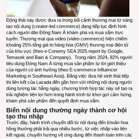
Động thái này được đưa ra trong bối cảnh thương mại từ sáng
tạo nội dung (creator-led commerce) đang tiếp tục định hình
cách người dân Đông Nam Á khám phá và mua sắm trực
tuyến. Thương mại qua video (video commerce) hiện chiếm
khoảng 25% tổng giá trị hàng hóa (GMV) thương mại điện tử
của khu vực (theo
e-Conomy SEA 2025 report by Google,
Temasek and Bain & Company
). Trong năm 2024, 82% người
tiêu dùng Đông Nam Á từng mua sản phẩm từ lời giới thiệu
của người có ảnh hưởng (theo
E-commerce Influencer
Marketing in Southeast Asia
). Bằng việc đưa hệ sinh thái tiếp
thị liên kết của Lazada đến gần hơn với những nội dung người
dùng tương tác hằng ngày, chương trình hợp tác này sẽ tạo ra
trải nghiệm tiện lợi hơn trong hành trình từ khơi gợi cảm hứng,
khám phá sản phẩm đến quyết định mua sắm.
Biến nội dung thường ngày thành cơ hội
tạo thu nhập
Trước đây, hành trình chuyển đổi từ nội dung đến khoản hoa
hồng thường phải trải qua nhiều bước, từ việc nhấp vào liên
kết ngoài, chuyển hướng về ứng dụng đến thanh toán trên các