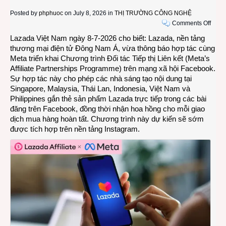
Posted by
phphuoc
on July 8, 2026 in
THỊ TRƯỜNG CÔNG NGHỆ
on
Comments Off
Ngườ
Lazada Việt Nam ngày 8-7-2026 cho biết: Lazada, nền tảng
tiêu
thương mại điện tử Đông Nam Á, vừa thông báo hợp tác cùng
dùng
Meta triển khai Chương trình Đối tác Tiếp thị Liên kết (Meta’s
của
Affiliate Partnerships Programme) trên mạng xã hội Facebook.
Laza
Sự hợp tác này cho phép các nhà sáng tạo nội dung tại
có
Singapore, Malaysia, Thái Lan, Indonesia, Việt Nam và
thể
Philippines gắn thẻ sản phẩm Lazada trực tiếp trong các bài
trực
đăng trên Facebook, đồng thời nhận hoa hồng cho mỗi giao
tiếp
dịch mua hàng hoàn tất. Chương trình này dự kiến sẽ sớm
mua
được tích hợp trên nền tảng Instagram.
sắm
liền
mạch
trên
Face