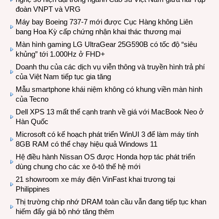
đoàn VNPT và VRG
Máy bay Boeing 737-7 mới được Cục Hàng không Liên
bang Hoa Kỳ cấp chứng nhận khai thác thương mại
Màn hình gaming LG UltraGear 25G590B có tốc độ “siêu
khủng” tới 1.000Hz ở FHD+
Doanh thu của các dịch vụ viễn thông và truyền hình trả phí
của Việt Nam tiếp tục gia tăng
Mẫu smartphone khái niệm không có khung viền màn hình
của Tecno
Dell XPS 13 mất thế cạnh tranh về giá với MacBook Neo ở
Hàn Quốc
Microsoft có kế hoạch phát triển WinUI 3 để làm máy tính
8GB RAM có thể chạy hiệu quả Windows 11
Hệ điều hành Nissan OS được Honda hợp tác phát triển
dùng chung cho các xe ô-tô thế hệ mới
21 showroom xe máy điện VinFast khai trương tại
Philippines
Thị trường chip nhớ DRAM toàn cầu vẫn đang tiếp tục khan
hiếm đẩy giá bộ nhớ tăng thêm