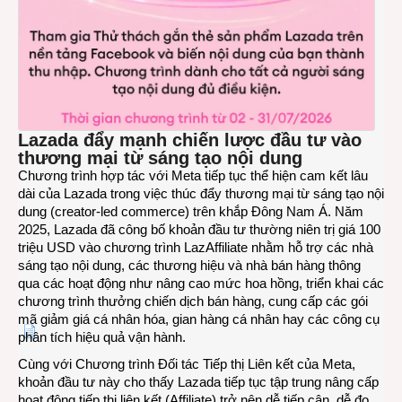
Lazada đ
ẩy mạnh chiến lược đầu tư vào
thương mại từ sáng tạo nội dung
Chương trình hợp tác với Meta tiếp tục thể hiện cam kết lâu
dài của Lazada trong việc thúc đẩy thương mại từ sáng tạo nội
dung (creator-led commerce) trên khắp Đông Nam Á. Năm
2025, Lazada đã công bố khoản đầu tư thường niên trị giá 100
triệu USD vào chương trình LazAffiliate nhằm hỗ trợ các nhà
sáng tạo nội dung, các thương hiệu và nhà bán hàng thông
qua các hoạt động như nâng cao mức hoa hồng, triển khai các
chương trình thưởng chiến dịch bán hàng, cung cấp các gói
mã giảm giá cá nhân hóa, gian hàng cá nhân hay các công cụ
phân tích hiệu quả vận hành.
Cùng với Chương trình Đối tác Tiếp thị Liên kết của Meta,
khoản đầu tư này cho thấy Lazada tiếp tục tập trung nâng cấp
hoạt động tiếp thị liên kết (Affiliate) trở nên dễ tiếp cận, dễ đo