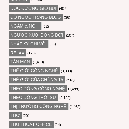
DỌC ĐƯỜNG GIÓ BỤI
(407)
ĐỖ NGỌC TRANG BLOG
(36)
NGẪM & NGHĨ
(12)
NGƯỢC XUÔI DÒNG ĐỜI
(107)
NHẬT KÝ GHI VỘI
(36)
RELAX
(120)
TẢN MẠN
(1,410)
THẾ GIỚI CÔNG NGHỆ
(3,388)
THẾ GIỚI CỦA CHÚNG TA
(518)
THEO DÒNG CÔNG NGHỆ
(1,499)
THEO DÒNG THỜI SỰ
(2,422)
THỊ TRƯỜNG CÔNG NGHỆ
(4,463)
THƠ
(20)
THỦ THUẬT OFFICE
(14)