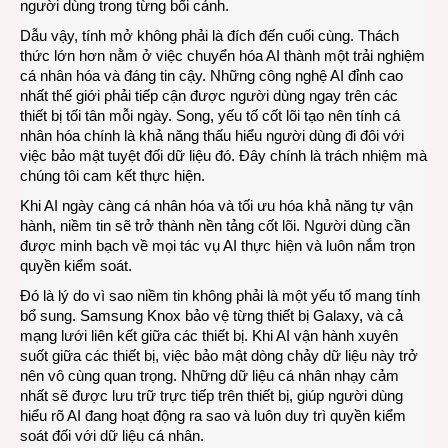
người dùng trong từng bối cảnh.
Dẫu vậy, tính mở không phải là đích đến cuối cùng. Thách
thức lớn hơn nằm ở việc chuyển hóa AI thành một trải nghiệm
cá nhân hóa và đáng tin cậy. Những công nghệ AI đỉnh cao
nhất thế giới phải tiếp cận được người dùng ngay trên các
thiết bị tối tân mỗi ngày. Song, yếu tố cốt lõi tạo nên tính cá
nhân hóa chính là khả năng thấu hiểu người dùng đi đôi với
việc bảo mật tuyệt đối dữ liệu đó. Đây chính là trách nhiệm mà
chúng tôi cam kết thực hiện.
Khi AI ngày càng cá nhân hóa và tối ưu hóa khả năng tự vận
hành, niềm tin sẽ trở thành nền tảng cốt lõi. Người dùng cần
được minh bạch về mọi tác vụ AI thực hiện và luôn nắm trọn
quyền kiểm soát.
Đó là lý do vì sao niềm tin không phải là một yếu tố mang tính
bổ sung. Samsung Knox bảo vệ từng thiết bị Galaxy, và cả
mạng lưới liên kết giữa các thiết bị. Khi AI vận hành xuyên
suốt giữa các thiết bị, việc bảo mật dòng chảy dữ liệu này trở
nên vô cùng quan trọng. Những dữ liệu cá nhân nhạy cảm
nhất sẽ được lưu trữ trực tiếp trên thiết bị, giúp người dùng
hiểu rõ AI đang hoạt động ra sao và luôn duy trì quyền kiểm
soát đối với dữ liệu cá nhân.