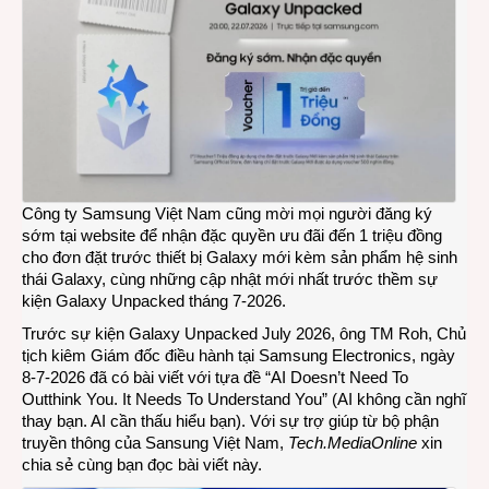
AI
với
ngườ
dùng
Công ty Samsung Việt Nam cũng mời mọi người đăng ký
sớm tại
website
để nhận đặc quyền ưu đãi đến 1 triệu đồng
cho đơn đặt trước thiết bị Galaxy mới kèm sản phẩm hệ sinh
thái Galaxy, cùng những cập nhật mới nhất trước thềm sự
kiện Galaxy Unpacked tháng 7-2026.
Trước sự kiện Galaxy Unpacked July 2026, ông TM Roh, Chủ
tịch kiêm Giám đốc điều hành tại Samsung Electronics, ngày
8-7-2026 đã có bài viết với tựa đề “AI Doesn’t Need To
Outthink You. It Needs To Understand You” (AI không cần nghĩ
thay bạn. AI cần thấu hiểu bạn). Với sự trợ giúp từ bộ phận
truyền thông của Sansung Việt Nam,
Tech.MediaOnline
xin
chia sẻ cùng bạn đọc bài viết này.