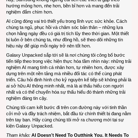
hướng mỏng hơn, nhẹ hơn, bền bỉ hơn và mang đến trải
nghiệm đắm chìm hơn.
AI cũng đóng vai trò thiết yếu trong lĩnh vực sức khỏe. Cách
chúng ta ngủ, phục hồi và chăm sóc bản thân – những lựa
chọn hằng ngày đều có giá trị tích lũy theo thời gian. Một thiết
bị luôn ở bên chúng ta, như đồng hồ, sẽ theo dõi những tín
hiệu này để giúp mỗi ngày trở nên tốt hơn.
Galaxy Unpacked sắp tới sẽ là nơi chúng tôi công bố bước
tiến tiếp theo trong việc hiện thực hóa tầm nhìn này: những trải
nghiệm AI mang tính cá nhân hơn, tự nhiên hơn, được xây
dựng trên một nền tảng mà nhiều đối tác có thể cùng phát
triển. Câu hỏi định hình cho kỷ nguyên kế tiếp sẽ không phải là
ai sở hữu AI thông minh nhất, mà là ai thấu hiểu con người
nhất và có thể chuyển hóa sự thấu hiểu đó thành những trải
nghiệm đáng tin cậy.
Chúng tôi cam kết bước đi trên con đường này với tinh thần
cởi mở và đầy trách nhiệm, bắt đầu từ chính thiết bị đang nằm
trên tay bạn. Hãy cùng chúng tôi mở ra chương mới tại sự
kiện Galaxy Unpacked.
Tham khảo:
AI Doesn’t Need To Outthink You. It Needs To