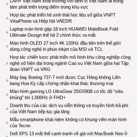
LAPP Việt Nam khai trương với định vị Việt Nam là trung
tâm phát triển trọng điểm trong khu vực
Hợp tác phát triển hệ sinh thái học liệu số giữa VNPT
VinaPhone và Hiệp hội VAEDR
Laptop màn hình gập 18 inch HUAWEI MateBook Fold
Ultimate Design thế hệ 2 chính thức ra mắt
Màn hình OLED 27 inch 4K 120Hz đầu tiên trên thế giới
dùng công nghệ in phun inkjet của MSI và TCL
Hợp tác chiến lược phát triển mô hình khu công nghiệp công
nghệ số hiện đại trong ngành Cao su Việt Nam giữa hai Tập
đoàn VNPT và VRG
Máy bay Boeing 737-7 mới được Cục Hàng không Liên
bang Hoa Kỳ cấp chứng nhận khai thác thương mại
Màn hình gaming LG UltraGear 25G590B có tốc độ “siêu
khủng” tới 1.000Hz ở FHD+
Doanh thu của các dịch vụ viễn thông và truyền hình trả phí
của Việt Nam tiếp tục gia tăng
Mẫu smartphone khái niệm không có khung viền màn hình
của Tecno
Dell XPS 13 mất thế cạnh tranh về giá với MacBook Neo ở