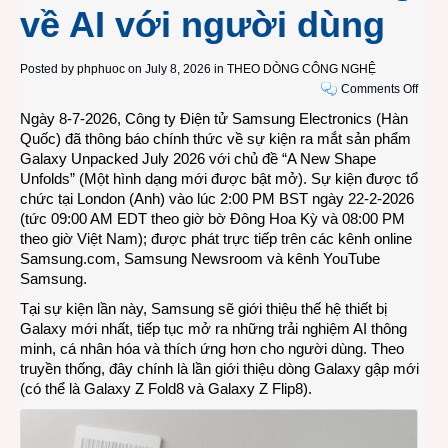
về AI với người dùng
Posted by
phphuoc
on July 8, 2026 in
THEO DÒNG CÔNG NGHỆ
on
Comments Off
Trướ
Ngày 8-7-2026, Công ty Điện tử Samsung Electronics (Hàn
sự
Quốc) đã thông báo chính thức về sự kiện ra mắt sản phẩm
kiện
Galaxy Unpacked July 2026 với chủ đề “A New Shape
Gala
Unfolds” (Một hình dạng mới được bật mở). Sự kiện được tổ
Unpa
chức tại London (Anh) vào lúc 2:00 PM BST ngày 22-2-2026
July
(tức 09:00 AM EDT theo giờ bờ Đông Hoa Kỳ và 08:00 PM
2026,
theo giờ Việt Nam); được phát trực tiếp trên các kênh online
CEO
Samsung.com, Samsung Newsroom và kênh YouTube
TM
Samsung.
Roh
Tại sự kiện lần này, Samsung sẽ giới thiệu thế hệ thiết bị
chia
Galaxy mới nhất, tiếp tục mở ra những trải nghiệm AI thông
sẻ
minh, cá nhân hóa và thích ứng hơn cho người dùng. Theo
tầm
truyền thống, đây chính là lần giới thiệu dòng Galaxy gập mới
nhìn
(có thể là Galaxy Z Fold8 và Galaxy Z Flip8).
của
Sams
về