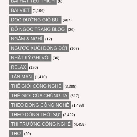
BÀI HÁT YÊU THÍCH
(6)
BÀI VIẾT
(1,196)
DỌC ĐƯỜNG GIÓ BỤI
(407)
ĐỖ NGỌC TRANG BLOG
(36)
NGẪM & NGHĨ
(12)
NGƯỢC XUÔI DÒNG ĐỜI
(107)
NHẬT KÝ GHI VỘI
(36)
RELAX
(120)
TẢN MẠN
(1,410)
THẾ GIỚI CÔNG NGHỆ
(3,388)
THẾ GIỚI CỦA CHÚNG TA
(517)
THEO DÒNG CÔNG NGHỆ
(1,498)
THEO DÒNG THỜI SỰ
(2,422)
THỊ TRƯỜNG CÔNG NGHỆ
(4,458)
THƠ
(20)