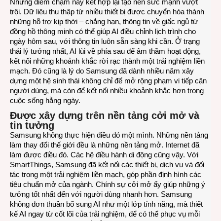
Những điểm chạm này kết hợp lại tạo nên sức mạnh vượt
trội. Dữ liệu thu thập từ nhiều thiết bị được chuyển hóa thành
những hỗ trợ kịp thời – chẳng hạn, thông tin về giấc ngủ từ
đồng hồ thông minh có thể giúp AI điều chỉnh lịch trình cho
ngày hôm sau, với thông tin luôn sẵn sàng khi cần. Ở trạng
thái lý tưởng nhất, AI lùi về phía sau để âm thầm hoạt động,
kết nối những khoảnh khắc rời rạc thành một trải nghiệm liền
mạch. Đó cũng là lý do Samsung đã dành nhiều năm xây
dựng một hệ sinh thái không chỉ để mở rộng phạm vi tiếp cận
người dùng, mà còn để kết nối nhiều khoảnh khắc hơn trong
cuộc sống hằng ngày.
Được xây dựng trên nền tảng cởi mở và
tin tưởng
Samsung không thực hiện điều đó một mình. Những nền tảng
làm thay đổi thế giới đều là những nền tảng mở. Internet đã
làm được điều đó. Các hệ điều hành di động cũng vậy. Với
SmartThings, Samsung đã kết nối các thiết bị, dịch vụ và đối
tác trong một trải nghiệm liền mạch, góp phần định hình các
tiêu chuẩn mở của ngành. Chính sự cởi mở ấy giúp những ý
tưởng tốt nhất đến với người dùng nhanh hơn. Samsung
không đơn thuần bổ sung AI như một lớp tính năng, mà thiết
kế AI ngay từ cốt lõi của trải nghiệm, để có thể phục vụ mỗi