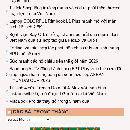
truyền hình
TikTok Shop tăng trưởng mạnh và nỗ lực phát triển thương
mại điện tử tại Việt Nam
Laptop COLORFUL Rimbook L1 Plus mạnh mẽ với màn
hình 16 inch 2.5K
Bệnh viện Bay Orbis trở lại chăm sóc mắt cho người dân
Việt Nam qua sự hợp tác giữa FedEx và Orbis
Fortinet và Intel hợp tác phát triển chip xử lý an ninh mạng
SPU thế hệ mới
Sức mạnh các hộ chiếu trên thế giới năm 2026
Samsung AI TV đồng hành cùng FPT Play với nhiều ưu đãi
giúp người hâm mộ bóng đá xem trực tiếp ASEAN
HYUNDAI CUP 2026
Tủ lạnh 4 cửa French Door Fit & Max với màn hình
InstaViewthế hệ mớiđược LG mở bán tại Việt Nam
MacBook Pro đã thay đổi trong 5 năm qua
CÁC BÀI TRONG THÁNG
CÁC
BÀI