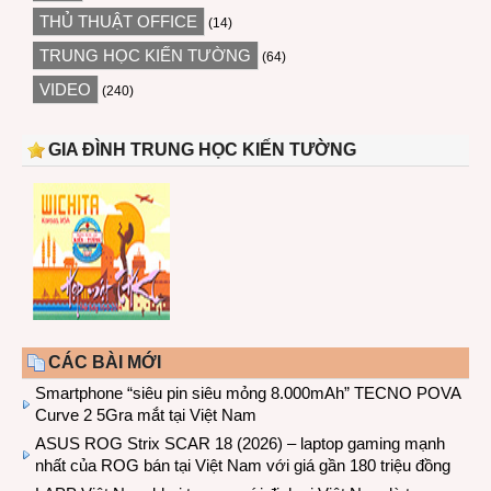
THỦ THUẬT OFFICE
(14)
TRUNG HỌC KIẾN TƯỜNG
(64)
VIDEO
(240)
GIA ĐÌNH TRUNG HỌC KIẾN TƯỜNG
CÁC BÀI MỚI
Smartphone “siêu pin siêu mỏng 8.000mAh” TECNO POVA
Curve 2 5Gra mắt tại Việt Nam
ASUS ROG Strix SCAR 18 (2026) – laptop gaming mạnh
nhất của ROG bán tại Việt Nam với giá gần 180 triệu đồng