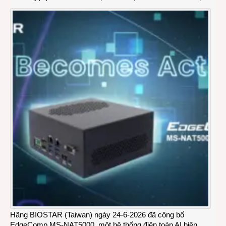
Hãng BIOSTAR (Taiwan) ngày 24-6-2026 đã công bố
EdgeComp MS-NAT5000, một hệ thống điện toán AI biên