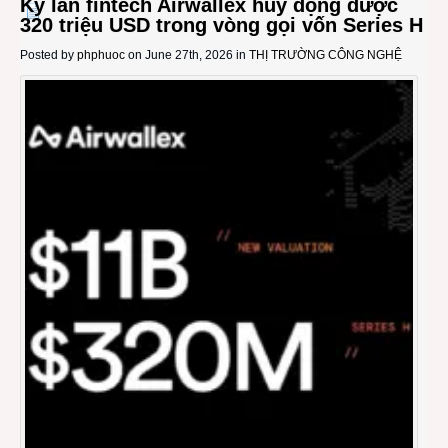
Kỳ lân fintech Airwallex huy động được
320 triệu USD trong vòng gọi vốn Series H
Posted by
phphuoc
on June 27th, 2026 in
THỊ TRƯỜNG CÔNG NGHỆ