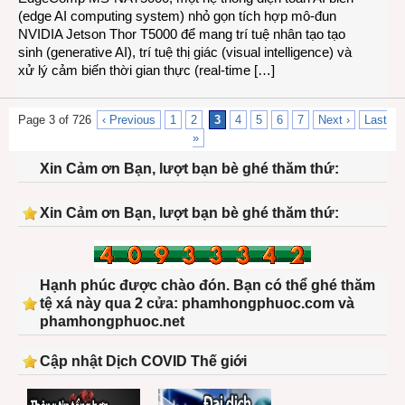
(edge AI computing system) nhỏ gọn tích hợp mô-đun
NVIDIA Jetson Thor T5000 để mang trí tuệ nhân tạo tạo
sinh (generative AI), trí tuệ thị giác (visual intelligence) và
xử lý cảm biến thời gian thực (real-time […]
Page 3 of 726
‹ Previous
1
2
3
4
5
6
7
Next ›
Last
»
Xin Cảm ơn Bạn, lượt bạn bè ghé thăm thứ:
Xin Cảm ơn Bạn, lượt bạn bè ghé thăm thứ:
Hạnh phúc được chào đón. Bạn có thể ghé thăm
tệ xá này qua 2 cửa: phamhongphuoc.com và
phamhongphuoc.net
Cập nhật Dịch COVID Thế giới