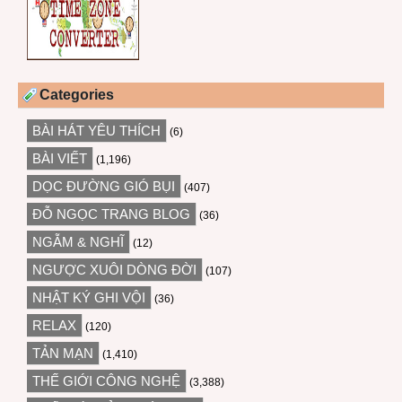
Categories
BÀI HÁT YÊU THÍCH
(6)
BÀI VIẾT
(1,196)
DỌC ĐƯỜNG GIÓ BỤI
(407)
ĐỖ NGỌC TRANG BLOG
(36)
NGẪM & NGHĨ
(12)
NGƯỢC XUÔI DÒNG ĐỜI
(107)
NHẬT KÝ GHI VỘI
(36)
RELAX
(120)
TẢN MẠN
(1,410)
THẾ GIỚI CÔNG NGHỆ
(3,388)