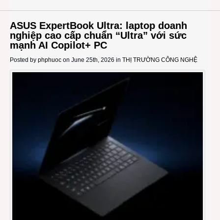
ASUS ExpertBook Ultra: laptop doanh
nghiệp cao cấp chuẩn “Ultra” với sức
mạnh AI Copilot+ PC
Posted by
phphuoc
on June 25th, 2026 in
THỊ TRƯỜNG CÔNG NGHỆ