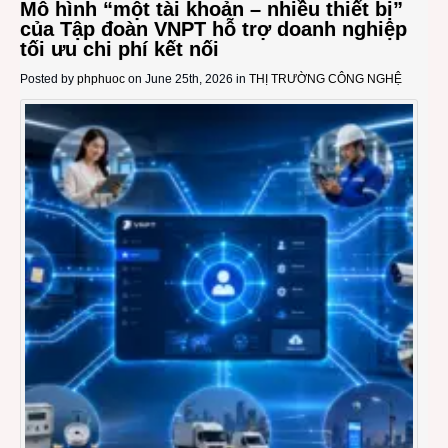
Mô hình “một tài khoản – nhiều thiết bị”
của Tập đoàn VNPT hỗ trợ doanh nghiệp
tối ưu chi phí kết nối
Posted by
phphuoc
on June 25th, 2026 in
THỊ TRƯỜNG CÔNG NGHỆ