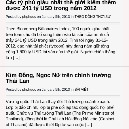
Các tỷ phú giàu nhất thế giới kiếm thêm
được 241 tỷ USD trong năm 2012
Posted by
phphuoc
on January 5th, 2013 in
THEO DÒNG THỜI SỰ
Theo Bloomberg Billionaires Index, 100 người giàu nhất
trên toàn cầu đã bổ sung thêm vào tài sản của mình cả
thảy 241 tỷ USD trong năm 2012. Tính tới ngày 31-12-
2012, các nhà tài phiệt (tycoon) này đang nắm giữ tổng
cộng 1.900 tỷ USD tài sản của thế giới. Người chiến thắng
lớn […]
Kim Đồng, Ngọc Nữ trên chính trường
Thái Lan
Posted by
phphuoc
on January 5th, 2013 in
BÀI VIẾT
Vương quốc Thái Lan thay đổi Thủ tướng xoành xoạch.
Lớp bị đảo chính, lớp bị phe đối lập tác động quốc hội phế
truất. Chức vụ Thủ tướng Thái Lan (The Prime Minister of
Thailand), đồng thời là Chủ tịch Hội đồng Nội các (Cabinet
of Thailand) đã được thiết lập từ sau cuộc […]