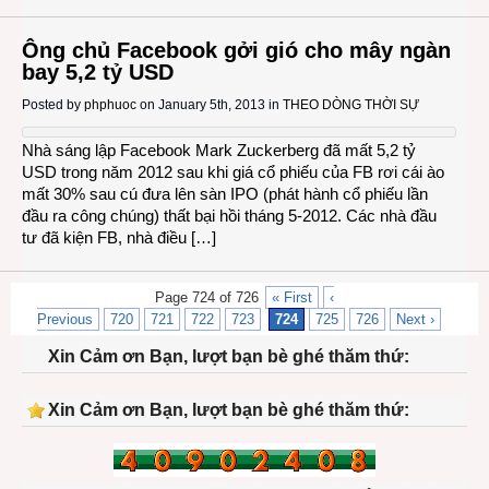
Ông chủ Facebook gởi gió cho mây ngàn
bay 5,2 tỷ USD
Posted by
phphuoc
on January 5th, 2013 in
THEO DÒNG THỜI SỰ
Nhà sáng lập Facebook Mark Zuckerberg đã mất 5,2 tỷ
USD trong năm 2012 sau khi giá cổ phiếu của FB rơi cái ào
mất 30% sau cú đưa lên sàn IPO (phát hành cổ phiếu lần
đầu ra công chúng) thất bại hồi tháng 5-2012. Các nhà đầu
tư đã kiện FB, nhà điều […]
Page 724 of 726
« First
‹
Previous
720
721
722
723
724
725
726
Next ›
Xin Cảm ơn Bạn, lượt bạn bè ghé thăm thứ:
Xin Cảm ơn Bạn, lượt bạn bè ghé thăm thứ: