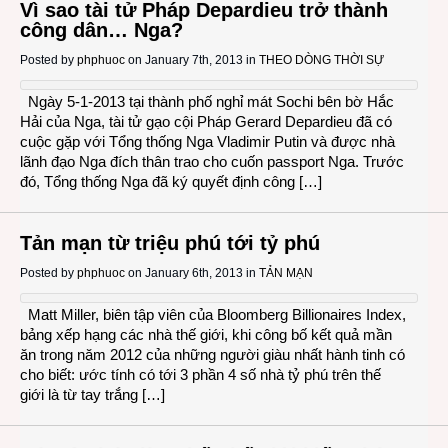
Vì sao tài tử Pháp Depardieu trở thành
công dân… Nga?
Posted by
phphuoc
on January 7th, 2013 in
THEO DÒNG THỜI SỰ
Ngày 5-1-2013 tại thành phố nghỉ mát Sochi bên bờ Hắc
Hải của Nga, tài tử gạo cội Pháp Gerard Depardieu đã có
cuộc gặp với Tổng thống Nga Vladimir Putin và được nhà
lãnh đạo Nga đích thân trao cho cuốn passport Nga. Trước
đó, Tổng thống Nga đã ký quyết định công […]
Tản mạn từ triệu phú tới tỷ phú
Posted by
phphuoc
on January 6th, 2013 in
TẢN MẠN
Matt Miller, biên tập viên của Bloomberg Billionaires Index,
bảng xếp hạng các nhà thế giới, khi công bố kết quả mần
ăn trong năm 2012 của những người giàu nhất hành tinh có
cho biết: ước tính có tới 3 phần 4 số nhà tỷ phú trên thế
giới là từ tay trắng […]