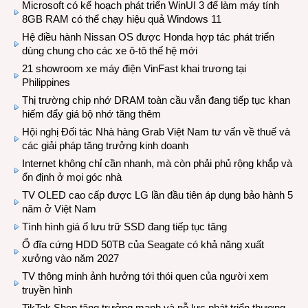
Microsoft có kế hoạch phát triển WinUI 3 để làm máy tính
8GB RAM có thể chạy hiệu quả Windows 11
Hệ điều hành Nissan OS được Honda hợp tác phát triển
dùng chung cho các xe ô-tô thế hệ mới
21 showroom xe máy điện VinFast khai trương tại
Philippines
Thị trường chip nhớ DRAM toàn cầu vẫn đang tiếp tục khan
hiếm đẩy giá bộ nhớ tăng thêm
Hội nghị Đối tác Nhà hàng Grab Việt Nam tư vấn về thuế và
các giải pháp tăng trưởng kinh doanh
Internet không chỉ cần nhanh, mà còn phải phủ rộng khắp và
ổn định ở mọi góc nhà
TV OLED cao cấp được LG lần đầu tiên áp dụng bảo hành 5
năm ở Việt Nam
Tình hình giá ổ lưu trữ SSD đang tiếp tục tăng
Ổ đĩa cứng HDD 50TB của Seagate có khả năng xuất
xưởng vào năm 2027
TV thông minh ảnh hưởng tới thói quen của người xem
truyền hình
TikTok Shop tăng trưởng mạnh và nỗ lực phát triển thương