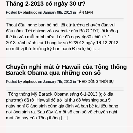
Tháng 2-2013 có ngày 30 ư?
Posted by
phphuoc
on January 8th, 2013 in
TẢN MẠN
Thoạt đầu, nghe bạn bè nói, tôi cứ tưởng chuyện đùa vui
đầu năm. Tới chừng vào website của Bộ GDĐT, tôi không
thể tin vào mắt mình nữa. Lúc đó ngày 4g30 chiều 7-1-
2013, rành rành cái Thông tư số 52/2012 ngày 19-12-2012
do một vị thứ trưởng ký ban hành Điều lệ hội […]
Chuyến nghỉ mát ở Hawaii của Tổng thống
Barack Obama qua những con số
Posted by
phphuoc
on January 7th, 2013 in
THEO DÒNG THỜI SỰ
Tổng thống Mỹ Barack Obama sáng 6-1-2013 (giờ địa
phương) đã rời Hawaii để trở lại thủ đô Washing sau 9
ngày nghỉ Giáng sinh cùng gia đình và bạn bè tại tiểu bang
nơi ông sinh ra. Sau đây là một số con số về chuyến nghỉ
mát lần này của Tổng thống […]