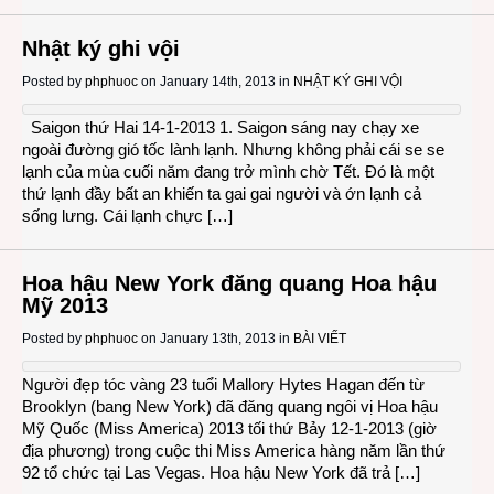
Nhật ký ghi vội
Posted by
phphuoc
on January 14th, 2013 in
NHẬT KÝ GHI VỘI
Saigon thứ Hai 14-1-2013 1. Saigon sáng nay chạy xe
ngoài đường gió tốc lành lạnh. Nhưng không phải cái se se
lạnh của mùa cuối năm đang trở mình chờ Tết. Đó là một
thứ lạnh đầy bất an khiến ta gai gai người và ớn lạnh cả
sống lưng. Cái lạnh chực […]
Hoa hậu New York đăng quang Hoa hậu
Mỹ 2013
Posted by
phphuoc
on January 13th, 2013 in
BÀI VIẾT
Người đẹp tóc vàng 23 tuổi Mallory Hytes Hagan đến từ
Brooklyn (bang New York) đã đăng quang ngôi vị Hoa hậu
Mỹ Quốc (Miss America) 2013 tối thứ Bảy 12-1-2013 (giờ
địa phương) trong cuộc thi Miss America hàng năm lần thứ
92 tổ chức tại Las Vegas. Hoa hậu New York đã trả […]