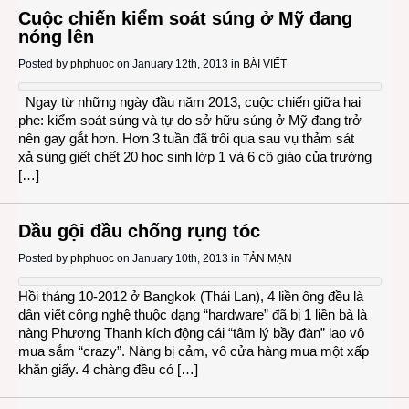
Cuộc chiến kiểm soát súng ở Mỹ đang
nóng lên
Posted by
phphuoc
on January 12th, 2013 in
BÀI VIẾT
Ngay từ những ngày đầu năm 2013, cuộc chiến giữa hai
phe: kiểm soát súng và tự do sở hữu súng ở Mỹ đang trở
nên gay gắt hơn. Hơn 3 tuần đã trôi qua sau vụ thảm sát
xả súng giết chết 20 học sinh lớp 1 và 6 cô giáo của trường
[…]
Dầu gội đầu chống rụng tóc
Posted by
phphuoc
on January 10th, 2013 in
TẢN MẠN
Hồi tháng 10-2012 ở Bangkok (Thái Lan), 4 liền ông đều là
dân viết công nghệ thuộc dạng “hardware” đã bị 1 liền bà là
nàng Phương Thanh kích động cái “tâm lý bầy đàn” lao vô
mua sắm “crazy”. Nàng bị cảm, vô cửa hàng mua một xấp
khăn giấy. 4 chàng đều có […]