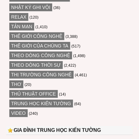
NHẬT KÝ GHI VỘI
(36)
RELAX
(120)
TẢN MẠN
(1,410)
THẾ GIỚI CÔNG NGHỆ
(3,388)
THẾ GIỚI CỦA CHÚNG TA
(517)
THEO DÒNG CÔNG NGHỆ
(1,498)
THEO DÒNG THỜI SỰ
(2,422)
THỊ TRƯỜNG CÔNG NGHỆ
(4,461)
THƠ
(20)
THỦ THUẬT OFFICE
(14)
TRUNG HỌC KIẾN TƯỜNG
(64)
VIDEO
(240)
GIA ĐÌNH TRUNG HỌC KIẾN TƯỜNG