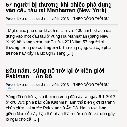
57 người bị thương khi chiếc phà đụng
vào cầu tàu tại Manhattan (New York)
Posted by
phphuoc
on January 9th, 2013 in
THEO DÒNG THỜI SỰ
Một chiếc phà chở khách đi làm với 400 hành khách đã
đụng vào một cầu tàu ở vùng Hạ Manhattan (bang New
York) hồi sáng sớm thứ Tư 9-1-2013 làm 57 người bị
thương, trong đó có 1 người bị thương nặng. Cú cập phà
tai họa này xảy ra lúc 8g43 sáng […]
Đầu năm, súng nổ trở lại ở biên giới
Pakistan – Ấn Độ
Posted by
phphuoc
on January 9th, 2013 in
THEO DÒNG THỜI SỰ
Súng đã nổ trở lại và thương vong đã xảy ra ngày 6-1-2013
ở khu vực phía bắc của Kashmir, lãnh thổ biên giới bị tranh
chấp giữa hai nước Pakistan và Ấn Độ. Hai nước láng
giềng Nam Á này hận thù nhau thâm căn cố đế và luôn gây
lo ngại cho cả […]