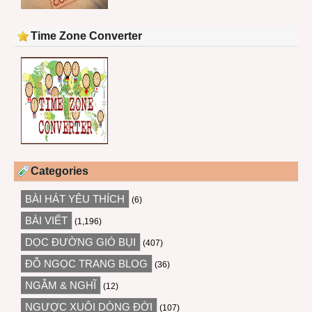
Time Zone Converter
Categories
BÀI HÁT YÊU THÍCH
(6)
BÀI VIẾT
(1,196)
DỌC ĐƯỜNG GIÓ BỤI
(407)
ĐỖ NGỌC TRANG BLOG
(36)
NGẪM & NGHĨ
(12)
NGƯỢC XUÔI DÒNG ĐỜI
(107)