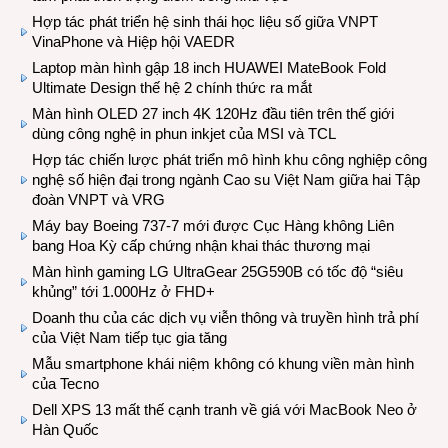
Hợp tác phát triển hệ sinh thái học liệu số giữa VNPT
VinaPhone và Hiệp hội VAEDR
Laptop màn hình gập 18 inch HUAWEI MateBook Fold
Ultimate Design thế hệ 2 chính thức ra mắt
Màn hình OLED 27 inch 4K 120Hz đầu tiên trên thế giới
dùng công nghệ in phun inkjet của MSI và TCL
Hợp tác chiến lược phát triển mô hình khu công nghiệp công
nghệ số hiện đại trong ngành Cao su Việt Nam giữa hai Tập
đoàn VNPT và VRG
Máy bay Boeing 737-7 mới được Cục Hàng không Liên
bang Hoa Kỳ cấp chứng nhận khai thác thương mại
Màn hình gaming LG UltraGear 25G590B có tốc độ “siêu
khủng” tới 1.000Hz ở FHD+
Doanh thu của các dịch vụ viễn thông và truyền hình trả phí
của Việt Nam tiếp tục gia tăng
Mẫu smartphone khái niệm không có khung viền màn hình
của Tecno
Dell XPS 13 mất thế cạnh tranh về giá với MacBook Neo ở
Hàn Quốc