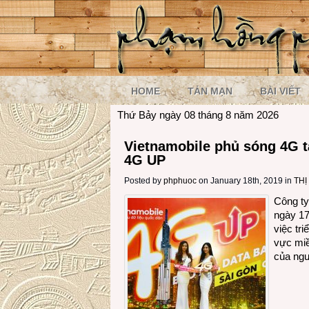
HOME
TẢN MẠN
BÀI VIẾT
Thứ Bảy ngày 08 tháng 8 năm 2026
Vietnamobile phủ sóng 4G tạ
4G UP
Posted by
phphuoc
on January 18th, 2019 in
TH
Công ty
ngày 17
việc tr
vực miề
của ngư