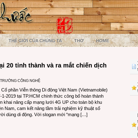
THẾ GIỚI CỦA CHÚNG TA
THƠ
HOME
i 20 tỉnh thành và ra mắt chiến dịch
Ị TRƯỜNG CÔNG NGHỆ
 Cổ phần Viễn thông Di động Việt Nam (Vietnamobile)
-1-2019 tại TP.HCM chính thức công bố hoàn thành
iển khai nâng cấp mạng lưới 4G UP cho toàn bộ khu
n Nam, cam kết nâng tầm trải nghiệm kỹ thuật số
ời dùng di động. Với slogan mới “mạng […]