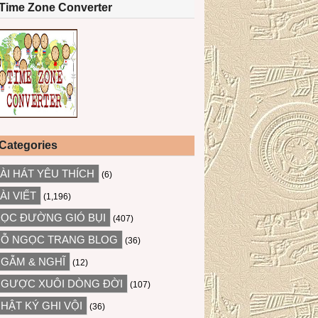
Time Zone Converter
Categories
ÀI HÁT YÊU THÍCH
(6)
ÀI VIẾT
(1,196)
ỌC ĐƯỜNG GIÓ BỤI
(407)
Ỗ NGỌC TRANG BLOG
(36)
GẪM & NGHĨ
(12)
GƯỢC XUÔI DÒNG ĐỜI
(107)
HẬT KÝ GHI VỘI
(36)