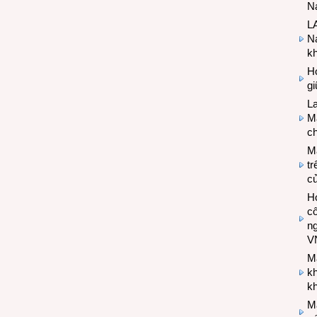
Na
LA
Na
k
Hợ
g
L
Ma
ch
M
tr
c
Hợ
cô
n
V
M
k
kh
M