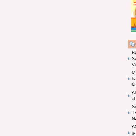
B
Se
V
Mo
hà
t
Al
c
S
T
N
A
g