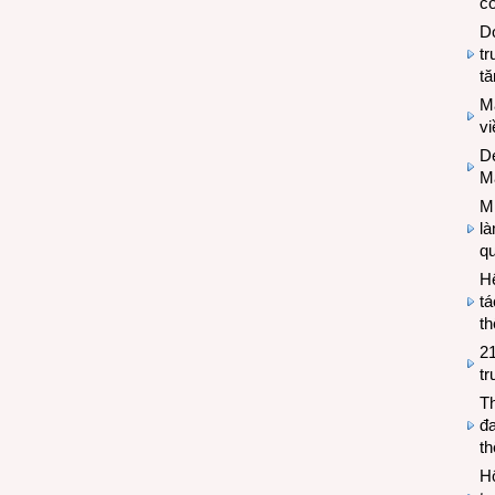
có
Do
tr
tă
M
v
De
M
Mi
l
q
H
tá
th
2
tr
T
đa
t
Hộ