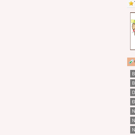
B
B
D
Đ
N
N
N