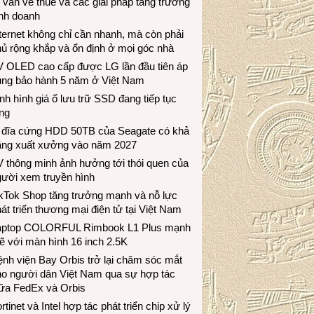
 vấn về thuế và các giải pháp tăng trưởng
inh doanh
ternet không chỉ cần nhanh, mà còn phải
ủ rộng khắp và ổn định ở mọi góc nhà
V OLED cao cấp được LG lần đầu tiên áp
ụng bảo hành 5 năm ở Việt Nam
nh hình giá ổ lưu trữ SSD đang tiếp tục
ng
 đĩa cứng HDD 50TB của Seagate có khả
ăng xuất xưởng vào năm 2027
 thông minh ảnh hưởng tới thói quen của
gười xem truyền hình
ikTok Shop tăng trưởng mạnh và nỗ lực
át triển thương mại điện tử tại Việt Nam
aptop COLORFUL Rimbook L1 Plus mạnh
 với màn hình 16 inch 2.5K
nh viện Bay Orbis trở lại chăm sóc mắt
ho người dân Việt Nam qua sự hợp tác
iữa FedEx và Orbis
rtinet và Intel hợp tác phát triển chip xử lý