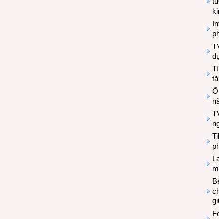
tư
k
In
ph
T
d
Tì
tă
Ổ
n
TV
n
T
ph
L
mẽ
Bệ
c
g
Fo