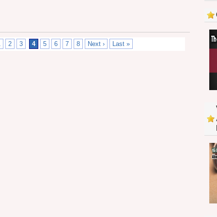
1
2
3
4
5
6
7
8
Next ›
Last »