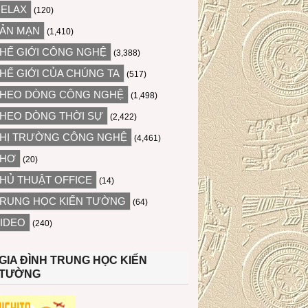
ELAX
(120)
ẢN MẠN
(1,410)
HẾ GIỚI CÔNG NGHỆ
(3,388)
HẾ GIỚI CỦA CHÚNG TA
(517)
HEO DÒNG CÔNG NGHỆ
(1,498)
HEO DÒNG THỜI SỰ
(2,422)
HỊ TRƯỜNG CÔNG NGHỆ
(4,461)
THƠ
(20)
HỦ THUẬT OFFICE
(14)
RUNG HỌC KIẾN TƯỜNG
(64)
IDEO
(240)
GIA ĐÌNH TRUNG HỌC KIẾN
TƯỜNG