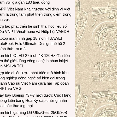
m với giá gần 180 triệu đồng
PP Việt Nam khai trương với định vị Việt
m là trung tâm phát triển trọng điểm trong
hu vực
p tác phát triển hệ sinh thái học liệu số
iữa VNPT VinaPhone và Hiệp hội VAEDR
aptop màn hình gập 18 inch HUAWEI
teBook Fold Ultimate Design thế hệ 2
ính thức ra mắt
àn hình OLED 27 inch 4K 120Hz đầu tiên
ên thế giới dùng công nghệ in phun inkjet
ủa MSI và TCL
p tác chiến lược phát triển mô hình khu
ng nghiệp công nghệ số hiện đại trong
gành Cao su Việt Nam giữa hai Tập đoàn
NPT và VRG
áy bay Boeing 737-7 mới được Cục Hàng
hông Liên bang Hoa Kỳ cấp chứng nhận
ai thác thương mại
àn hình gaming LG UltraGear 25G590B