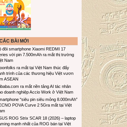
CÁC BÀI MỚI
ộ đôi smartphone Xiaomi REDMI 17
ries với pin 7.500mAh ra mắt thị trường
iệt Nam
onfolks ra mắt tại Việt Nam thúc đẩy
nh trình của các thương hiệu Việt vươn
ầm ASEAN
ibaba.com ra mắt nền tảng AI tác nhân
ho doanh nghiệp Accio Work ở Việt Nam
martphone “siêu pin siêu mỏng 8.000mAh”
ECNO POVA Curve 2 5Gra mắt tại Việt
am
SUS ROG Strix SCAR 18 (2026) – laptop
aming mạnh nhất của ROG bán tại Việt