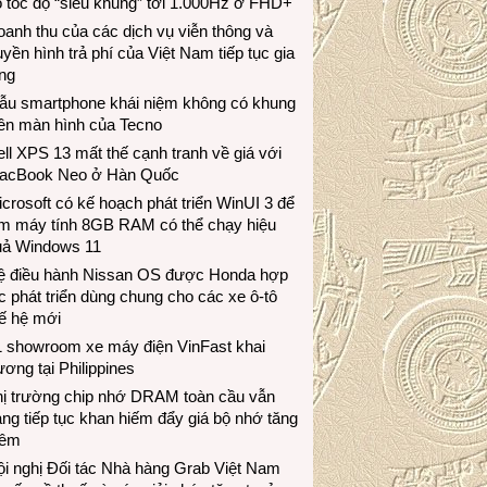
 tốc độ “siêu khủng” tới 1.000Hz ở FHD+
anh thu của các dịch vụ viễn thông và
uyền hình trả phí của Việt Nam tiếp tục gia
ng
ẫu smartphone khái niệm không có khung
iền màn hình của Tecno
ll XPS 13 mất thế cạnh tranh về giá với
acBook Neo ở Hàn Quốc
crosoft có kế hoạch phát triển WinUI 3 để
àm máy tính 8GB RAM có thể chạy hiệu
uả Windows 11
ệ điều hành Nissan OS được Honda hợp
c phát triển dùng chung cho các xe ô-tô
ế hệ mới
1 showroom xe máy điện VinFast khai
ương tại Philippines
hị trường chip nhớ DRAM toàn cầu vẫn
ng tiếp tục khan hiếm đẩy giá bộ nhớ tăng
hêm
i nghị Đối tác Nhà hàng Grab Việt Nam