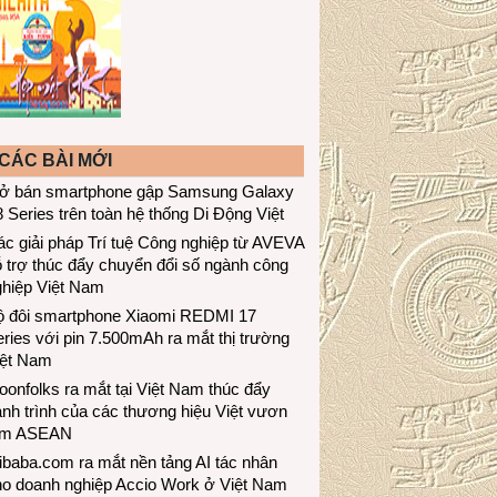
CÁC BÀI MỚI
ở bán smartphone gập Samsung Galaxy
 Series trên toàn hệ thống Di Động Việt
c giải pháp Trí tuệ Công nghiệp từ AVEVA
 trợ thúc đẩy chuyển đổi số ngành công
ghiệp Việt Nam
ộ đôi smartphone Xiaomi REDMI 17
ries với pin 7.500mAh ra mắt thị trường
iệt Nam
onfolks ra mắt tại Việt Nam thúc đẩy
nh trình của các thương hiệu Việt vươn
ầm ASEAN
ibaba.com ra mắt nền tảng AI tác nhân
ho doanh nghiệp Accio Work ở Việt Nam