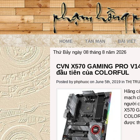
HOME
TẢN MẠN
BÀI VIẾT
Thứ Bảy ngày 08 tháng 8 năm 2026
CVN X570 GAMING PRO V14,
đầu tiên của COLORFUL
Posted by
phphuoc
on June 5th, 2019 in
THỊ TR
Hãng cô
mạch ch
người c
X570 G
COLORF
được th