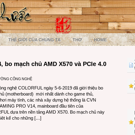
THẾ GIỚI CỦA CHÚNG TA
THƠ
HOME
 bo mạch chủ AMD X570 và PCIe 4.0
ƯỜNG CÔNG NGHỆ
ng nghệ COLORFUL ngày 5-6-2019 đã giới thiệu bo
ủ (motherboard) mới nhất dành cho game thủ,
hơi máy tính, các nhà xây dựng hệ thống là CVN
AMING PRO V14, mainboard đầu tiên của
UL dựa trên nền tảng AMD X570. Bo mạch chủ này
iêt kế cho những […]