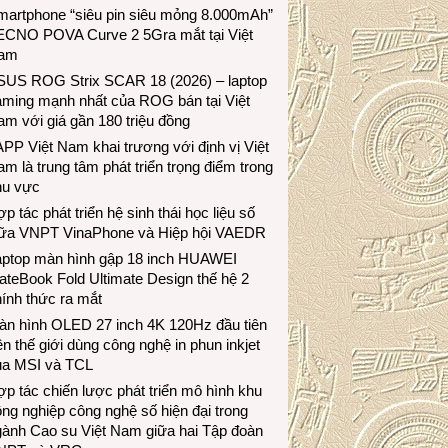
martphone “siêu pin siêu mỏng 8.000mAh”
ECNO POVA Curve 2 5Gra mắt tại Việt
am
SUS ROG Strix SCAR 18 (2026) – laptop
aming mạnh nhất của ROG bán tại Việt
m với giá gần 180 triệu đồng
PP Việt Nam khai trương với định vị Việt
m là trung tâm phát triển trọng điểm trong
hu vực
p tác phát triển hệ sinh thái học liệu số
iữa VNPT VinaPhone và Hiệp hội VAEDR
aptop màn hình gập 18 inch HUAWEI
teBook Fold Ultimate Design thế hệ 2
ính thức ra mắt
àn hình OLED 27 inch 4K 120Hz đầu tiên
ên thế giới dùng công nghệ in phun inkjet
ủa MSI và TCL
p tác chiến lược phát triển mô hình khu
ng nghiệp công nghệ số hiện đại trong
gành Cao su Việt Nam giữa hai Tập đoàn