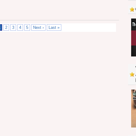
1
2
3
4
5
Next ›
Last »