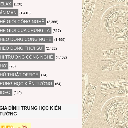
ELAX
(120)
ẢN MẠN
(1,410)
HẾ GIỚI CÔNG NGHỆ
(3,388)
HẾ GIỚI CỦA CHÚNG TA
(517)
HEO DÒNG CÔNG NGHỆ
(1,499)
HEO DÒNG THỜI SỰ
(2,422)
HỊ TRƯỜNG CÔNG NGHỆ
(4,462)
THƠ
(20)
HỦ THUẬT OFFICE
(14)
RUNG HỌC KIẾN TƯỜNG
(64)
IDEO
(240)
GIA ĐÌNH TRUNG HỌC KIẾN
TƯỜNG