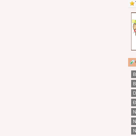
B
B
D
Đ
N
N
N