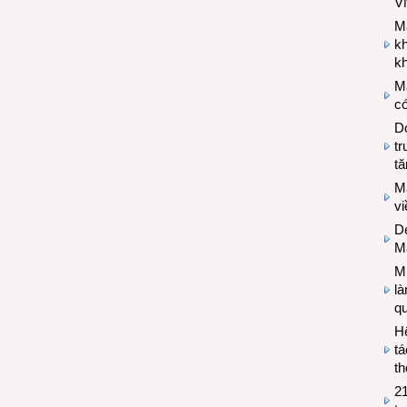
V
M
k
kh
M
có
Do
tr
tă
M
v
De
M
Mi
l
q
H
tá
th
2