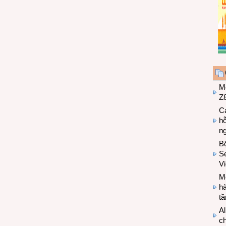
M
Z8
Cá
hỗ
n
B
Se
V
Mo
hà
t
Al
c