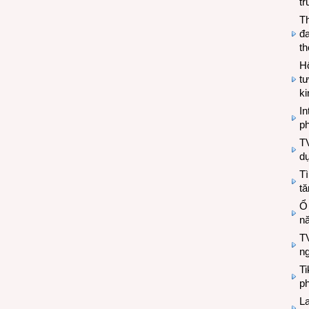
tr
T
đa
t
Hộ
tư
k
In
ph
T
d
Tì
tă
Ổ
n
TV
n
T
ph
L