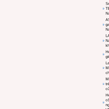
S
T
N
A
g
Na
LA
Na
k
Hợ
g
L
Ma
ch
M
tr
c
Hợ
cô
n