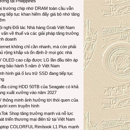
ương tại Philippines
hị trường chip nhớ DRAM toàn cầu vẫn
ng tiếp tục khan hiếm đẩy giá bộ nhớ tăng
hêm
i nghị Đối tác Nhà hàng Grab Việt Nam
 vấn về thuế và các giải pháp tăng trưởng
inh doanh
ternet không chỉ cần nhanh, mà còn phải
ủ rộng khắp và ổn định ở mọi góc nhà
V OLED cao cấp được LG lần đầu tiên áp
ụng bảo hành 5 năm ở Việt Nam
nh hình giá ổ lưu trữ SSD đang tiếp tục
ng
 đĩa cứng HDD 50TB của Seagate có khả
ăng xuất xưởng vào năm 2027
 thông minh ảnh hưởng tới thói quen của
gười xem truyền hình
ikTok Shop tăng trưởng mạnh và nỗ lực
át triển thương mại điện tử tại Việt Nam
aptop COLORFUL Rimbook L1 Plus mạnh