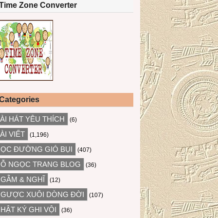
Time Zone Converter
Categories
ÀI HÁT YÊU THÍCH
(6)
ÀI VIẾT
(1,196)
ỌC ĐƯỜNG GIÓ BỤI
(407)
Ỗ NGỌC TRANG BLOG
(36)
GẪM & NGHĨ
(12)
GƯỢC XUÔI DÒNG ĐỜI
(107)
HẬT KÝ GHI VỘI
(36)