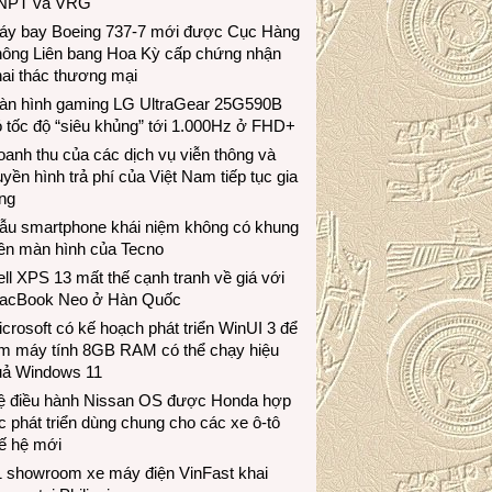
NPT và VRG
áy bay Boeing 737-7 mới được Cục Hàng
hông Liên bang Hoa Kỳ cấp chứng nhận
ai thác thương mại
àn hình gaming LG UltraGear 25G590B
 tốc độ “siêu khủng” tới 1.000Hz ở FHD+
anh thu của các dịch vụ viễn thông và
uyền hình trả phí của Việt Nam tiếp tục gia
ng
ẫu smartphone khái niệm không có khung
iền màn hình của Tecno
ll XPS 13 mất thế cạnh tranh về giá với
acBook Neo ở Hàn Quốc
crosoft có kế hoạch phát triển WinUI 3 để
àm máy tính 8GB RAM có thể chạy hiệu
uả Windows 11
ệ điều hành Nissan OS được Honda hợp
c phát triển dùng chung cho các xe ô-tô
ế hệ mới
1 showroom xe máy điện VinFast khai