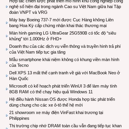
Hợp tác chiến lược phát triển mô hình khu công nghiệp công
nghệ số hiện đại trong ngành Cao su Việt Nam giữa hai Tập
đoàn VNPT và VRG
Máy bay Boeing 737-7 mới được Cục Hàng không Liên
bang Hoa Kỳ cấp chứng nhận khai thác thương mại
Màn hình gaming LG UltraGear 25G590B có tốc độ “siêu
khủng” tới 1.000Hz ở FHD+
Doanh thu của các dịch vụ viễn thông và truyền hình trả phí
của Việt Nam tiếp tục gia tăng
Mẫu smartphone khái niệm không có khung viền màn hình
của Tecno
Dell XPS 13 mất thế cạnh tranh về giá với MacBook Neo ở
Hàn Quốc
Microsoft có kế hoạch phát triển WinUI 3 để làm máy tính
8GB RAM có thể chạy hiệu quả Windows 11
Hệ điều hành Nissan OS được Honda hợp tác phát triển
dùng chung cho các xe ô-tô thế hệ mới
21 showroom xe máy điện VinFast khai trương tại
Philippines
Thị trường chip nhớ DRAM toàn cầu vẫn đang tiếp tục khan