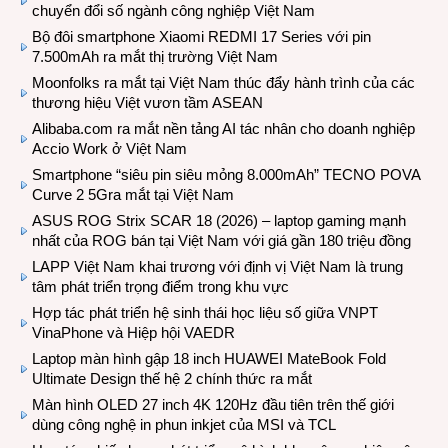
chuyển đổi số ngành công nghiệp Việt Nam
Bộ đôi smartphone Xiaomi REDMI 17 Series với pin
7.500mAh ra mắt thị trường Việt Nam
Moonfolks ra mắt tại Việt Nam thúc đẩy hành trình của các
thương hiệu Việt vươn tầm ASEAN
Alibaba.com ra mắt nền tảng AI tác nhân cho doanh nghiệp
Accio Work ở Việt Nam
Smartphone “siêu pin siêu mỏng 8.000mAh” TECNO POVA
Curve 2 5Gra mắt tại Việt Nam
ASUS ROG Strix SCAR 18 (2026) – laptop gaming mạnh
nhất của ROG bán tại Việt Nam với giá gần 180 triệu đồng
LAPP Việt Nam khai trương với định vị Việt Nam là trung
tâm phát triển trọng điểm trong khu vực
Hợp tác phát triển hệ sinh thái học liệu số giữa VNPT
VinaPhone và Hiệp hội VAEDR
Laptop màn hình gập 18 inch HUAWEI MateBook Fold
Ultimate Design thế hệ 2 chính thức ra mắt
Màn hình OLED 27 inch 4K 120Hz đầu tiên trên thế giới
dùng công nghệ in phun inkjet của MSI và TCL