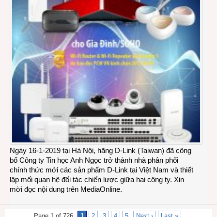
Ngày 16-1-2019 tại Hà Nội, hãng D-Link (Taiwan) đã công
bố Công ty Tin học Anh Ngọc trở thành nhà phân phối
chính thức mới các sản phẩm D-Link tại Việt Nam và thiết
lập mối quan hệ đối tác chiến lược giữa hai công ty. Xin
mời đọc nội dung trên MediaOnline.
Page 1 of 726
1
2
3
4
5
Next ›
Last »