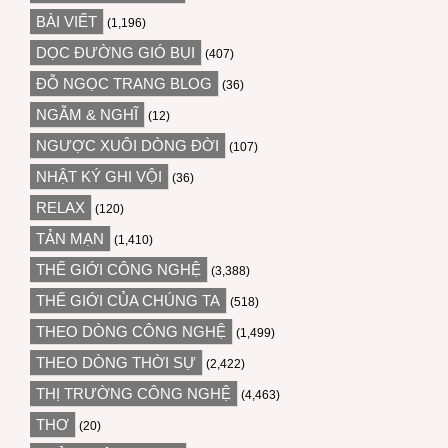
BÀI VIẾT
(1,196)
DỌC ĐƯỜNG GIÓ BỤI
(407)
ĐỖ NGỌC TRANG BLOG
(36)
NGẪM & NGHĨ
(12)
NGƯỢC XUÔI DÒNG ĐỜI
(107)
NHẬT KÝ GHI VỘI
(36)
RELAX
(120)
TẢN MẠN
(1,410)
THẾ GIỚI CÔNG NGHỆ
(3,388)
THẾ GIỚI CỦA CHÚNG TA
(518)
THEO DÒNG CÔNG NGHỆ
(1,499)
THEO DÒNG THỜI SỰ
(2,422)
THỊ TRƯỜNG CÔNG NGHỆ
(4,463)
THƠ
(20)