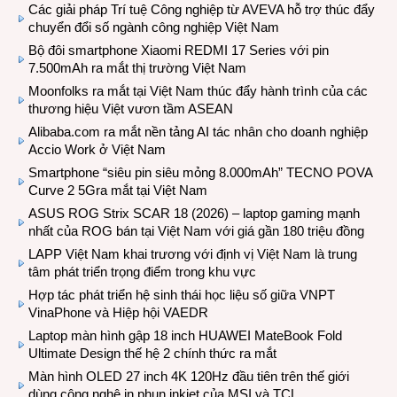
Các giải pháp Trí tuệ Công nghiệp từ AVEVA hỗ trợ thúc đẩy
chuyển đổi số ngành công nghiệp Việt Nam
Bộ đôi smartphone Xiaomi REDMI 17 Series với pin
7.500mAh ra mắt thị trường Việt Nam
Moonfolks ra mắt tại Việt Nam thúc đẩy hành trình của các
thương hiệu Việt vươn tầm ASEAN
Alibaba.com ra mắt nền tảng AI tác nhân cho doanh nghiệp
Accio Work ở Việt Nam
Smartphone “siêu pin siêu mỏng 8.000mAh” TECNO POVA
Curve 2 5Gra mắt tại Việt Nam
ASUS ROG Strix SCAR 18 (2026) – laptop gaming mạnh
nhất của ROG bán tại Việt Nam với giá gần 180 triệu đồng
LAPP Việt Nam khai trương với định vị Việt Nam là trung
tâm phát triển trọng điểm trong khu vực
Hợp tác phát triển hệ sinh thái học liệu số giữa VNPT
VinaPhone và Hiệp hội VAEDR
Laptop màn hình gập 18 inch HUAWEI MateBook Fold
Ultimate Design thế hệ 2 chính thức ra mắt
Màn hình OLED 27 inch 4K 120Hz đầu tiên trên thế giới
dùng công nghệ in phun inkjet của MSI và TCL