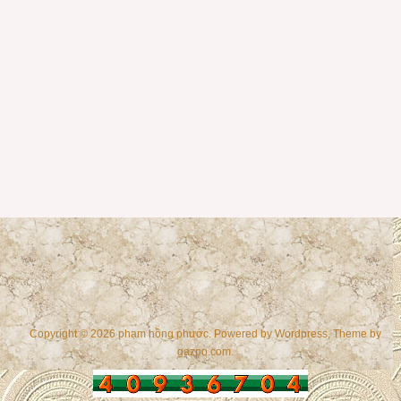
Copyright © 2026 phạm hồng phước. Powered by
Wordpress
, Theme by
gazpo.com
.