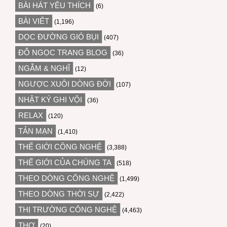
BÀI HÁT YÊU THÍCH
(6)
BÀI VIẾT
(1,196)
DỌC ĐƯỜNG GIÓ BỤI
(407)
ĐỖ NGỌC TRANG BLOG
(36)
NGẪM & NGHĨ
(12)
NGƯỢC XUÔI DÒNG ĐỜI
(107)
NHẬT KÝ GHI VỘI
(36)
RELAX
(120)
TẢN MẠN
(1,410)
THẾ GIỚI CÔNG NGHỆ
(3,388)
THẾ GIỚI CỦA CHÚNG TA
(518)
THEO DÒNG CÔNG NGHỆ
(1,499)
THEO DÒNG THỜI SỰ
(2,422)
THỊ TRƯỜNG CÔNG NGHỆ
(4,463)
THƠ
(20)