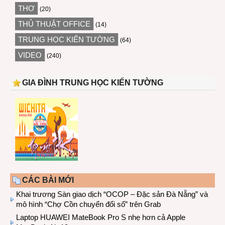
THƠ
(20)
THỦ THUẬT OFFICE
(14)
TRUNG HỌC KIẾN TƯỜNG
(64)
VIDEO
(240)
GIA ĐÌNH TRUNG HỌC KIẾN TƯỜNG
CÁC BÀI MỚI
Khai trương Sàn giao dịch “OCOP – Đặc sản Đà Nẵng” và
mô hình “Chợ Cồn chuyển đổi số” trên Grab
Laptop HUAWEI MateBook Pro S nhẹ hơn cả Apple