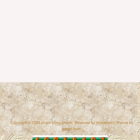
Copyright © 2026 phạm hồng phước. Powered by
Wordpress
, Theme by
gazpo.com
.