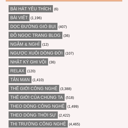
BÀI HÁT YÊU THÍCH
(6)
BÀI VIẾT
(1,196)
DỌC ĐƯỜNG GIÓ BỤI
(407)
ĐỖ NGỌC TRANG BLOG
(36)
NGẪM & NGHĨ
(12)
NGƯỢC XUÔI DÒNG ĐỜI
(107)
NHẬT KÝ GHI VỘI
(36)
RELAX
(120)
TẢN MẠN
(1,410)
THẾ GIỚI CÔNG NGHỆ
(3,388)
THẾ GIỚI CỦA CHÚNG TA
(518)
THEO DÒNG CÔNG NGHỆ
(1,499)
THEO DÒNG THỜI SỰ
(2,422)
THỊ TRƯỜNG CÔNG NGHỆ
(4,465)