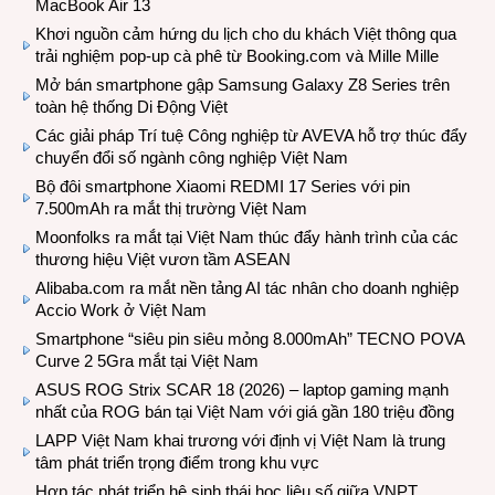
MacBook Air 13
Khơi nguồn cảm hứng du lịch cho du khách Việt thông qua
trải nghiệm pop-up cà phê từ Booking.com và Mille Mille
Mở bán smartphone gập Samsung Galaxy Z8 Series trên
toàn hệ thống Di Động Việt
Các giải pháp Trí tuệ Công nghiệp từ AVEVA hỗ trợ thúc đẩy
chuyển đổi số ngành công nghiệp Việt Nam
Bộ đôi smartphone Xiaomi REDMI 17 Series với pin
7.500mAh ra mắt thị trường Việt Nam
Moonfolks ra mắt tại Việt Nam thúc đẩy hành trình của các
thương hiệu Việt vươn tầm ASEAN
Alibaba.com ra mắt nền tảng AI tác nhân cho doanh nghiệp
Accio Work ở Việt Nam
Smartphone “siêu pin siêu mỏng 8.000mAh” TECNO POVA
Curve 2 5Gra mắt tại Việt Nam
ASUS ROG Strix SCAR 18 (2026) – laptop gaming mạnh
nhất của ROG bán tại Việt Nam với giá gần 180 triệu đồng
LAPP Việt Nam khai trương với định vị Việt Nam là trung
tâm phát triển trọng điểm trong khu vực
Hợp tác phát triển hệ sinh thái học liệu số giữa VNPT