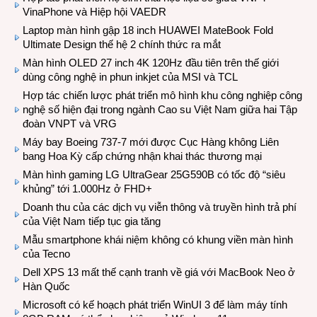
VinaPhone và Hiệp hội VAEDR
Laptop màn hình gập 18 inch HUAWEI MateBook Fold
Ultimate Design thế hệ 2 chính thức ra mắt
Màn hình OLED 27 inch 4K 120Hz đầu tiên trên thế giới
dùng công nghệ in phun inkjet của MSI và TCL
Hợp tác chiến lược phát triển mô hình khu công nghiệp công
nghệ số hiện đại trong ngành Cao su Việt Nam giữa hai Tập
đoàn VNPT và VRG
Máy bay Boeing 737-7 mới được Cục Hàng không Liên
bang Hoa Kỳ cấp chứng nhận khai thác thương mại
Màn hình gaming LG UltraGear 25G590B có tốc độ “siêu
khủng” tới 1.000Hz ở FHD+
Doanh thu của các dịch vụ viễn thông và truyền hình trả phí
của Việt Nam tiếp tục gia tăng
Mẫu smartphone khái niệm không có khung viền màn hình
của Tecno
Dell XPS 13 mất thế cạnh tranh về giá với MacBook Neo ở
Hàn Quốc
Microsoft có kế hoạch phát triển WinUI 3 để làm máy tính