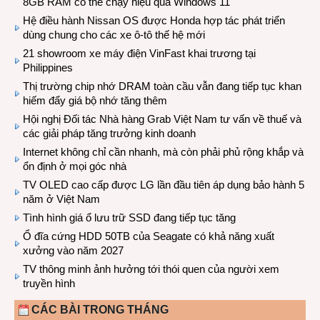
8GB RAM có thể chạy hiệu quả Windows 11
Hệ điều hành Nissan OS được Honda hợp tác phát triển
dùng chung cho các xe ô-tô thế hệ mới
21 showroom xe máy điện VinFast khai trương tại
Philippines
Thị trường chip nhớ DRAM toàn cầu vẫn đang tiếp tục khan
hiếm đẩy giá bộ nhớ tăng thêm
Hội nghị Đối tác Nhà hàng Grab Việt Nam tư vấn về thuế và
các giải pháp tăng trưởng kinh doanh
Internet không chỉ cần nhanh, mà còn phải phủ rộng khắp và
ổn định ở mọi góc nhà
TV OLED cao cấp được LG lần đầu tiên áp dụng bảo hành 5
năm ở Việt Nam
Tình hình giá ổ lưu trữ SSD đang tiếp tục tăng
Ổ đĩa cứng HDD 50TB của Seagate có khả năng xuất
xưởng vào năm 2027
TV thông minh ảnh hưởng tới thói quen của người xem
truyền hình
CÁC BÀI TRONG THÁNG