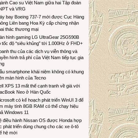
gành Cao su Việt Nam giữa hai Tập đoàn
NPT và VRG
áy bay Boeing 737-7 mới được Cục Hàng
hông Liên bang Hoa Kỳ cấp chứng nhận
ai thác thương mại
àn hình gaming LG UltraGear 25G590B
 tốc độ “siêu khủng” tới 1.000Hz ở FHD+
anh thu của các dịch vụ viễn thông và
uyền hình trả phí của Việt Nam tiếp tục gia
ng
ẫu smartphone khái niệm không có khung
iền màn hình của Tecno
ll XPS 13 mất thế cạnh tranh về giá với
acBook Neo ở Hàn Quốc
crosoft có kế hoạch phát triển WinUI 3 để
àm máy tính 8GB RAM có thể chạy hiệu
uả Windows 11
ệ điều hành Nissan OS được Honda hợp
c phát triển dùng chung cho các xe ô-tô
ế hệ mới