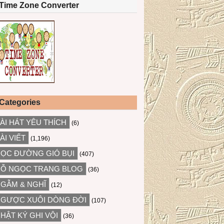
Time Zone Converter
Categories
ÀI HÁT YÊU THÍCH
(6)
ÀI VIẾT
(1,196)
ỌC ĐƯỜNG GIÓ BỤI
(407)
Ỗ NGỌC TRANG BLOG
(36)
GẪM & NGHĨ
(12)
GƯỢC XUÔI DÒNG ĐỜI
(107)
HẬT KÝ GHI VỘI
(36)