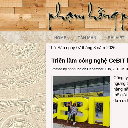
HOME
TẢN MẠN
BÀI VIẾT
Thứ Sáu ngày 07 tháng 8 năm 2026
Triển lãm công nghệ CeBIT b
Posted by
phphuoc
on December 11th, 2018 in
T
Công t
ngưng t
hàng nă
thế giớ
đưa ra 