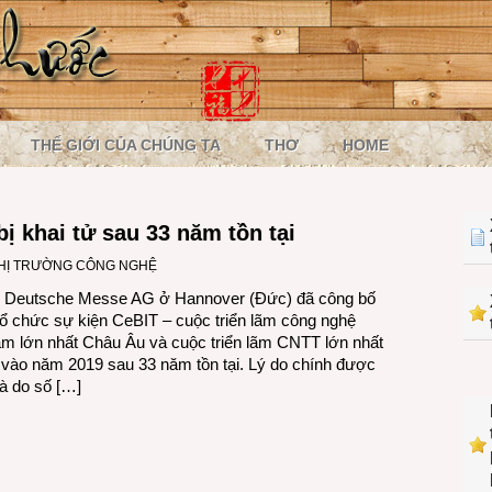
THẾ GIỚI CỦA CHÚNG TA
THƠ
HOME
ị khai tử sau 33 năm tồn tại
HỊ TRƯỜNG CÔNG NGHỆ
y Deutsche Messe AG ở Hannover (Đức) đã công bố
ổ chức sự kiện CeBIT – cuộc triển lãm công nghệ
m lớn nhất Châu Âu và cuộc triển lãm CNTT lớn nhất
i vào năm 2019 sau 33 năm tồn tại. Lý do chính được
là do số […]