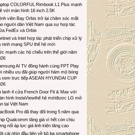
aptop COLORFUL Rimbook L1 Plus mạnh
 với màn hình 16 inch 2.5K
nh viện Bay Orbis trở lại chăm sóc mắt
ho người dân Việt Nam qua sự hợp tác
iữa FedEx và Orbis
rtinet và Intel hợp tác phát triển chip xử lý
n ninh mạng SPU thế hệ mới
c mạnh các hộ chiếu trên thế giới năm
026
amsung AI TV đồng hành cùng FPT Play
i nhiều ưu đãi giúp người hâm mộ bóng
á xem trực tiếp ASEAN HYUNDAI CUP
026
 lạnh 4 cửa French Door Fit & Max với
àn hình InstaViewthế hệ mớiđược LG mở
n tại Việt Nam
acBook Pro đã thay đổi trong 5 năm qua
ip Qualcomm tăng giá vì hết còn chịu
ng nổi áp lực giá linh kiện tăng cao
t cái nhìn đầu tiên về bộ ba smartphone