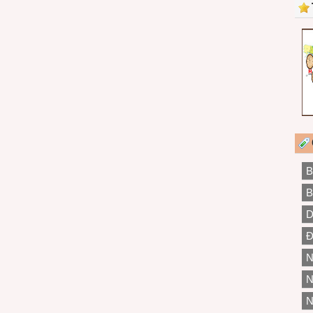
B
B
D
Đ
N
N
N