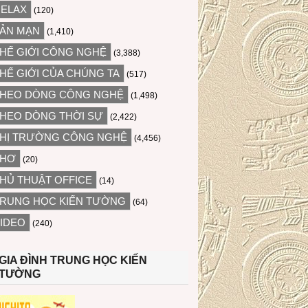
ELAX
(120)
ẢN MẠN
(1,410)
HẾ GIỚI CÔNG NGHỆ
(3,388)
HẾ GIỚI CỦA CHÚNG TA
(517)
HEO DÒNG CÔNG NGHỆ
(1,498)
HEO DÒNG THỜI SỰ
(2,422)
HỊ TRƯỜNG CÔNG NGHỆ
(4,456)
THƠ
(20)
HỦ THUẬT OFFICE
(14)
RUNG HỌC KIẾN TƯỜNG
(64)
IDEO
(240)
GIA ĐÌNH TRUNG HỌC KIẾN
TƯỜNG