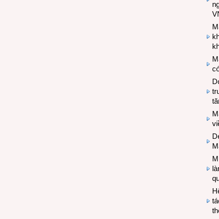
n
V
M
k
kh
M
có
Do
tr
tă
M
v
De
M
Mi
l
q
H
tá
th