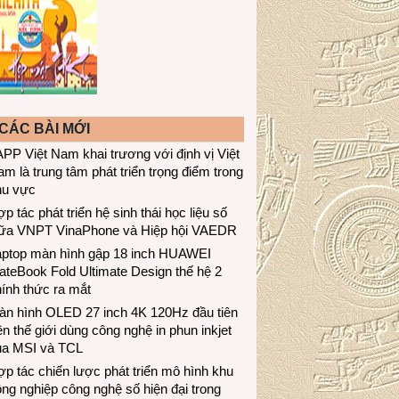
CÁC BÀI MỚI
PP Việt Nam khai trương với định vị Việt
m là trung tâm phát triển trọng điểm trong
hu vực
p tác phát triển hệ sinh thái học liệu số
iữa VNPT VinaPhone và Hiệp hội VAEDR
aptop màn hình gập 18 inch HUAWEI
teBook Fold Ultimate Design thế hệ 2
ính thức ra mắt
àn hình OLED 27 inch 4K 120Hz đầu tiên
ên thế giới dùng công nghệ in phun inkjet
ủa MSI và TCL
p tác chiến lược phát triển mô hình khu
ng nghiệp công nghệ số hiện đại trong