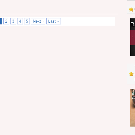
1
2
3
4
5
Next ›
Last »