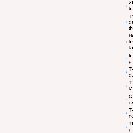
2
tr
T
đa
t
Hộ
tư
k
In
ph
T
d
Tì
tă
Ổ
n
TV
n
T
ph