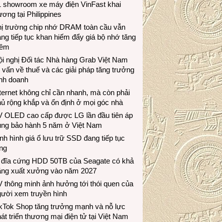
1 showroom xe máy điện VinFast khai
ương tại Philippines
hị trường chip nhớ DRAM toàn cầu vẫn
ng tiếp tục khan hiếm đẩy giá bộ nhớ tăng
hêm
i nghị Đối tác Nhà hàng Grab Việt Nam
 vấn về thuế và các giải pháp tăng trưởng
inh doanh
ternet không chỉ cần nhanh, mà còn phải
ủ rộng khắp và ổn định ở mọi góc nhà
V OLED cao cấp được LG lần đầu tiên áp
ụng bảo hành 5 năm ở Việt Nam
nh hình giá ổ lưu trữ SSD đang tiếp tục
ng
 đĩa cứng HDD 50TB của Seagate có khả
ăng xuất xưởng vào năm 2027
 thông minh ảnh hưởng tới thói quen của
gười xem truyền hình
ikTok Shop tăng trưởng mạnh và nỗ lực
át triển thương mại điện tử tại Việt Nam