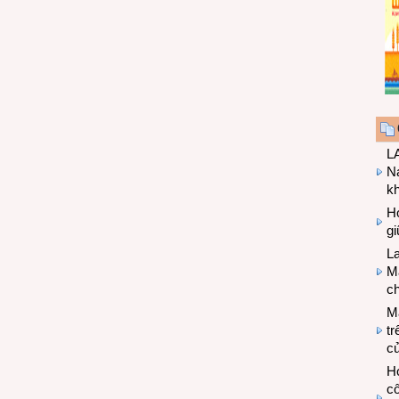
LA
Na
k
Hợ
g
L
Ma
ch
M
tr
c
Hợ
cô