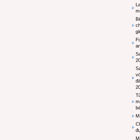
L
mẽ
Bệ
c
g
Fo
a
Sứ
2
S
vớ
đ
2
Tủ
m
bá
M
Ch
đự
Mộ